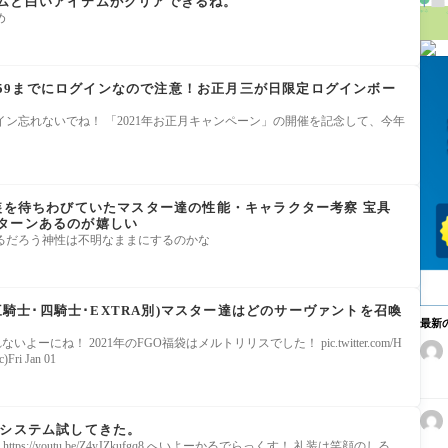
ムと白いアイテムがクリアできるね。
め
 3:59までにログインなので注意！お正月三が日限定ログインボー
ン忘れないでね！ 「2021年お正月キャンペーン」の開催を記念して、今年
実装を待ちわびていたマスター達の性能・キャラクター考察 宝具
ターンあるのが嬉しい
るだろう神性は不明なままにするのかな
×三騎士･四騎士･EXTRA別)マスター達はどのサーヴァントを召喚
最新
れないよーにね！ 2021年のFGO福袋はメルトリリスでした！ pic.twitter.com/H
Fri Jan 01
アシステム試してきた。
https://youtu.be/Z4yJZkufgq8 へいよーかるでらっくす！ 礼装は笑顔のしる