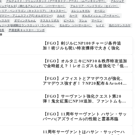
up
アルクェイド・ブリュンスタッド（アーキタイプ：アース）〈ムーンキャンサー〉
アルジュナ
ジュナ[オルタ]（神たるアルジュナ）〈バーサーカー〉
アルトリア・ペンドラゴン〈セイバー〉
トリア・ペンドラゴン（キャストリア）〈キャスター〉
エレシュキガル
オベロン
ガマリー・アニムスフィア(U-オルガマリー)
カルナ
カーマ
ギルガメッシュ〈アーチャー〉
ンスカヤ
ダヴィンチちゃん
テスカトリポカ
ビースト
マシュ
マーリン
ュジーヌ(妖精騎士ランスロット)〈ランサー〉
モルガン〈バーサーカー〉
レイド
光のコヤンスカヤ
信長
芦屋道満 キャスター・リンボ
事
【FGO】剣ジルにNP100チャージ条件追
W
加！術ジルも呪い特攻獲得で大きく強化
【FGO】オルタニキにNP30＆秩序特攻追加
で金時超え？！レオニダスも超強化で「低レ
アとは思えない」の反響
【FGO】メフィストとアマデウスが強化、
アマデウス強すぎ！？NP20配布＆Arts44％
強化に「最強でワロタ」の声
【FGO】サーヴァント強化クエスト第20
弾！鬼女紅葉にNP30追加、ファントムも大
幅強化
【FGO】11周年サーヴァント ハサン・サッ
バーハ(アズライール)の性能と霊基再臨
11周年サーヴァントはハサン・サッバーハ