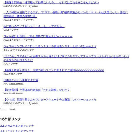
【画像】同級生「迷彩服って効果ないだろ」 それではこちらをごらんください
話題のまとめアンテナ
By admin
「人の神経を逆撫でする天才」”日本で一番悪い男”福岡県議会のドンの「ネパールは天国だった」発言に
批判続出…隣県の熊本は地...
NEWまとめサイトアンテナ！
夜に食べるアイスおいち！「きーん」ってするち。
UMAアンテナ
ワイが受けた性的いじめと虐待で打線組んだｗｗｗｗｗｗ
NEWまとめサイトアンテナ！
ライズやサンブレイクにいたモンスターを復活モンスターと呼ぶのはやめよう
モンハンナウまとめアンテナ
〇〇のカリスマみたいな固有スキルも好きだけど同じカリスマってスキルでランクがAとかBとかそういう
のを見るのも好きなんだ
FGOアンテナ
【画像】松本人志さん、大勢の若いファンに囲まれてご満悦wwwwwwwwwwwwww
おまとめアンテナ
日本酒とかいう美味すぎる酒
New World Antenna
【読者質問】半導体株の急落は「ただの調整」なのか？
New World Antenna
【ウマ娘】須藤叶希さんがワンダーアキュート号と邂逅！いいツーショットだ
話題のまとめアンテナ
By admin
3
…
Next
すめ外部リンク
IKKEメガニケまとめアンテナ
IKKE（ニケ）まとめアンテナ