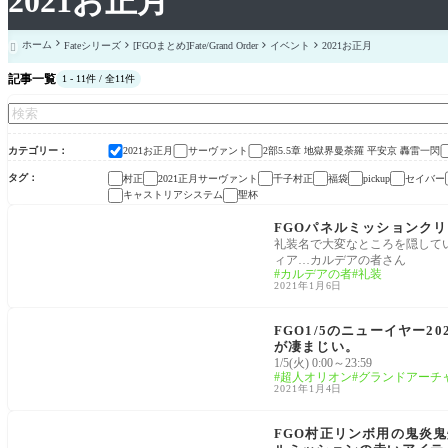
2021お正月
ホーム
Fateシリーズ
[FGOまとめ]Fate/Grand Order
イベント
2021お正月

記事一覧
1 - 11件 / 全11件
カテゴリー
2021お正月
サーヴァント
2部5.5章 地獄界曼荼羅 平安京 轟雷一閃
タグ
村正
2021正月サーヴァント
千子村正
福袋
セイバー
pickup
キャストリアシステム
聖杯
2021お正月
礼装名で大変なところを隠してい
ィア…カルデアの者さん
カルデアの者
礼装
2021年1月6日
2021お正月
FGO1/5のニューイヤー
が凄まじい。
1/5(火) 0:00～23:59
超人オリオン
グランドアーチ
2021年1月4日
2部5.5章 地獄界曼荼羅 平安京 轟雷一閃
FGO村正リンボ用の鬼炎