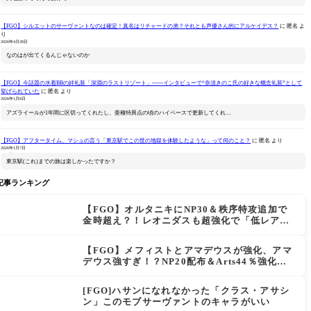
【FGO】シルエットのサーヴァントなのは確定！真名はリチャードの弟？それとも声優さん的にアルケイデス？
に
匿名
よ
り
2026年4月28日
なのはが出てくるんじゃないのか
【FGO】今話題の水着BBの絆礼装「深淵のラストリゾート」――インタビューで“奈須きのこ氏の好きな概念礼装”として
挙げられていた
に
匿名
より
2026年1月8日
アズライールが1年間に区切ってくれたし、亜種特異点の頃のハイペースで更新してくれ…
【FGO】アフタータイム、マシュの言う「東京駅でこの世の地獄を体験したような」って何のこと？
に
匿名
より
2026年1月7日
東京駅(これ)までの旅は楽しかったですか？
記事ランキング
【FGO】オルタニキにNP30＆秩序特攻追加で
金時超え？！レオニダスも超強化で「低レアと
は思えない」の反響
【FGO】メフィストとアマデウスが強化、アマ
デウス強すぎ！？NP20配布＆Arts44％強化に
「最強でワロタ」の声
[FGO]ハサンになれなかった「クラス・アサシ
ン」このモブサーヴァントのキャラがいい