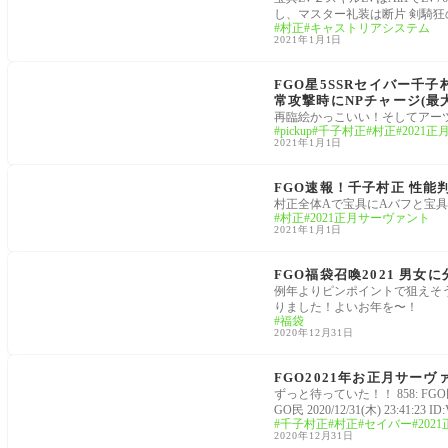
し、マスター礼装は断片 剣騎狂
村正
キャストリアシステム
2021年1月1日
サーヴァント霊基再臨画像セイントグラフ
FGO星5SSRセイバー千子
常攻撃時にNPチャージ(最大
再臨絵かっこいい！そしてアーツでこれは凄
pickup
千子村正
村正
2021
2021年1月1日
サーヴァント
FGO速報！千子村正 性能
村正全体Aで宝具にAバフと宝具バフついて
村正
2021正月サーヴァント
2021年1月1日
サーヴァント
FGO福袋召喚2021 男女
例年よりピンポイントで狙えそ
りました！よいお年を〜！
福袋
2020年12月31日
サーヴァント
FGO2021年お正月サー
ずっと待っていた！！ 858: FGO民 20
GO民 2020/12/31(木) 23:41:23 
千子村正
村正
セイバー
202
2020年12月31日