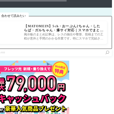
合わせて読みたい
【MATOMEIN】5ch・おーぷん2ちゃん・した
らば・ガルちゃん・爆サイ対応｜スマホでまとめ
記事を作れるアプリ FGOのまとめ記事ができる
掲示板のまとめ記事は、レスの抽出や整形、投稿までの工
まで
程が意外と手間のかかる作業です。特にスマホで完結させ
ようとすると、コ