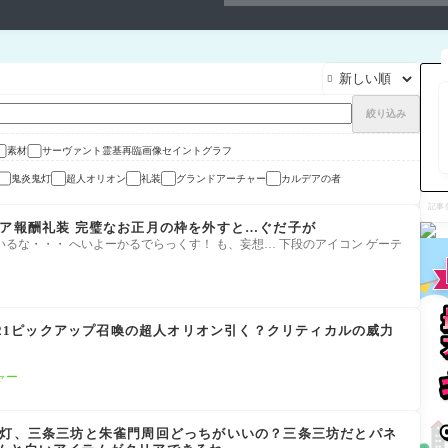

絞り込み
素材
サーヴァント霊基再臨画像セイントグラフ
鬼炎鬼灯
超人オリオン
礼装
グランドアーチャー
カルデアの者
記
事
を
FGOパネルミッションクリア報酬礼装 完璧なお正月の枠を外すと…ぐだ子が
検
るな・・・ へいよーかるでらっくす！ も、妄想… 下段のアイコン ゲーテ
索
2021ピックアップ召喚の超人オリオン引く？クリティカルの威力
ャー
鬼灯、三条三坊と朱雀門周回どっちがいいの？三条三坊だとパネ