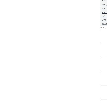
pick
アル
アル
オル
コヤ
メリ
織田
新着記
NE