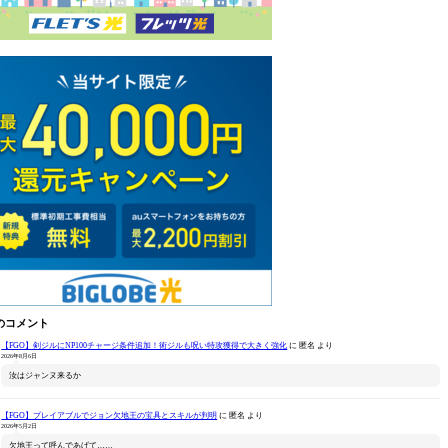
のコメント
【FGO】剣ジルにNP100チャージ条件追加！術ジルも呪い特攻獲得で大きく強化
に
匿名
より
2026年8月6日
汝はジャンヌ来るか
【FGO】プレイアブルでジョン欠地王の宝具とスキルが判明
に
匿名
より
2026年5月2日
欠地王って呼んであげて……