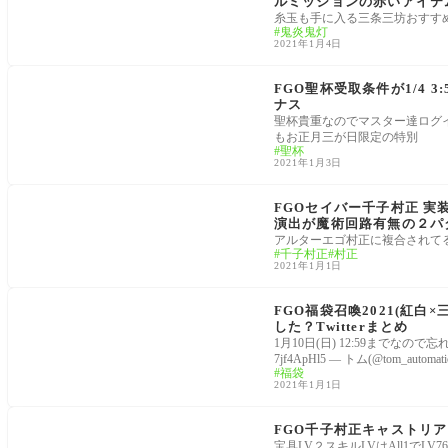
ルミッションの赤いアイテ
糸玉も手に入る三条三坊おすす
鬼炎鬼灯
2021年1月4日
2021お正月
FGO聖杯受取条件が1/4
ナス
聖杯貴重なのでマスター達ログイ
もお正月三が日限定の特別
聖杯
2021年1月3日
2021お正月
FGOセイバー千子村正 
演出が魔術回路有無の２パ
アルターエゴ村正に複合されて
千子村正
村正
2021年1月1日
2021お正月
FGO福袋召喚2021(紅白
した？Twitterまとめ
1月10日(日) 12:59までなので忘
7jf4ApHl5 — トム(@tom_automatic)
福袋
2021年1月1日
2021お正月
FGO千子村正キャストリ
宝具LV２スキルLVはAll1でLV76 