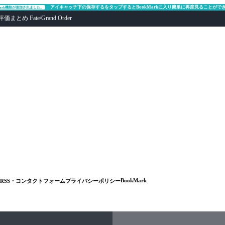
アイキャッチ下の保存するをタップするとBookMarkに入り簡単に再度見ることがで
Mark機能が追加されました。
ate/Grand Order
BookMark
RSS・コンタクトフォーム
プライバシーポリシー