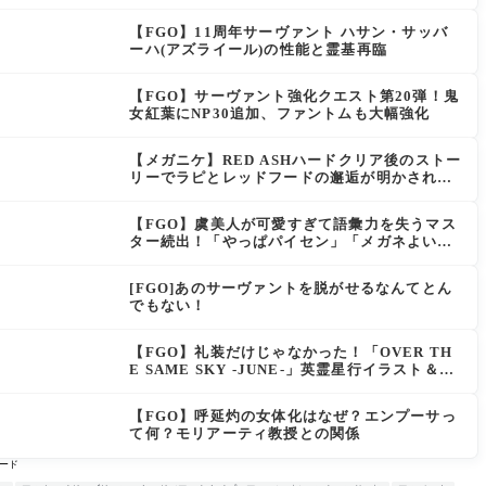
【FGO】11周年サーヴァント ハサン・サッバ
ーハ(アズライール)の性能と霊基再臨
【FGO】サーヴァント強化クエスト第20弾！鬼
女紅葉にNP30追加、ファントムも大幅強化
【メガニケ】RED ASHハードクリア後のストー
リーでラピとレッドフードの邂逅が明かされ
る。ラピの正体の謎そしてレッドフードさん30
年寝てた。【勝利の女神NIKKE】
【FGO】虞美人が可愛すぎて語彙力を失うマス
ター続出！「やっぱパイセン」「メガネよい文
明」
[FGO]あのサーヴァントを脱がせるなんてとん
でもない！
【FGO】礼装だけじゃなかった！「OVER TH
E SAME SKY -JUNE-」英霊星行イラスト＆登
場サーヴァントがピックアップ召喚に登場
【FGO】呼延灼の女体化はなぜ？エンプーサっ
て何？モリアーティ教授との関係
ード