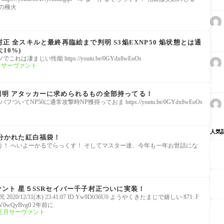
の種火
村正 全スキルと最終再臨絵まで判明 S3焔EXNP50 焔状態とは通
10%)
まじい性能 https://youtu.be/0GYdx8wEoOs
正月サーヴァント
判明 アタッカーに求められるもの全部持ってる！
NP50に通常攻撃時NP獲得っておま https://youtu.be/0GYdx8wEoOs
人気
に分かれた紅白福袋！
う！ へいよーかるでらっくす！ そしてマスター達、今年も一年お世話にな
ヴァント 星５SSRセイバー千子村正ついに実装！
20/12/31(木) 23:41:07 ID:Yw9D036U0 ようやくきたまじで嬉しい 871: F
ID:V0wQyBvg0 2年前に
1正月サーヴァント