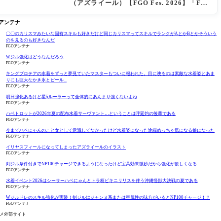
（アズライール）【FGO Fes. 2026】「Fat
e/Grand Order」カルデア放送局 11周年SP
まとめ
Oアンテナ
〇〇のカリスマみたいな固有スキルも好きだけど同じカリスマってスキルでランクがAとかBとかそういう
のを見るのも好きなんだ
FGOアンテナ
Wジル強化はどうなんだろう
FGOアンテナ
キングプロテアの水着をずっと夢見ていたマスターもついに報われた。目に映るのは素敵な水着姿とあま
りにも巨大なかき氷とビール...
FGOアンテナ
明日強化あるけど星5ルーラーって全体的にあんまり強くないよね
FGOアンテナ
ハベトロットが2026年夏の配布水着サーヴァント…ということは呼延灼の後輩である
FGOアンテナ
今までハベにゃんのこと女として意識してなかったけど水着姿になった途端めっちゃ気になる娘になった
FGOアンテナ
イリヤスフィールになってしまったアズライールのイラスト
FGOアンテナ
剣ジル条件付きでNP100チャージできるようになったけど宝具効果微妙だから強化が欲しくなる
FGOアンテナ
水着イベント2026はシーサーハベにゃんとトラ柄ビキニリリスを伴う沖縄怪獣大決戦の夏である
FGOアンテナ
Wジルドレのスキル強化が実装！剣ジルはジャンヌ系または星属性の味方がいるとNP100チャージ！？
FGOアンテナ
メ外部サイト