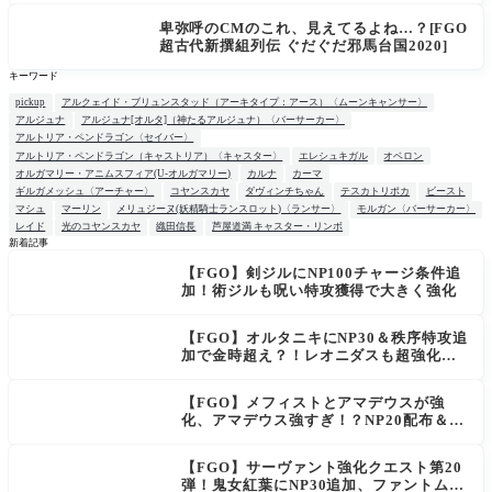
卑弥呼のCMのこれ、見えてるよね…？[FGO
超古代新撰組列伝 ぐだぐだ邪馬台国2020]
キーワード
pickup
アルクェイド・ブリュンスタッド（アーキタイプ：アース）〈ムーンキャンサー〉
アルジュナ
アルジュナ[オルタ]（神たるアルジュナ）〈バーサーカー〉
アルトリア・ペンドラゴン〈セイバー〉
アルトリア・ペンドラゴン（キャストリア）〈キャスター〉
エレシュキガル
オベロン
オルガマリー・アニムスフィア(U-オルガマリー)
カルナ
カーマ
ギルガメッシュ〈アーチャー〉
コヤンスカヤ
ダヴィンチちゃん
テスカトリポカ
ビースト
マシュ
マーリン
メリュジーヌ(妖精騎士ランスロット)〈ランサー〉
モルガン〈バーサーカー〉
レイド
光のコヤンスカヤ
織田信長
芦屋道満 キャスター・リンボ
新着記事
【FGO】剣ジルにNP100チャージ条件追
NEW
加！術ジルも呪い特攻獲得で大きく強化
【FGO】オルタニキにNP30＆秩序特攻追
加で金時超え？！レオニダスも超強化で
「低レアとは思えない」の反響
【FGO】メフィストとアマデウスが強
化、アマデウス強すぎ！？NP20配布＆Ar
ts44％強化に「最強でワロタ」の声
【FGO】サーヴァント強化クエスト第20
弾！鬼女紅葉にNP30追加、ファントムも