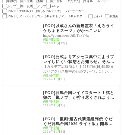
卑弥呼
織田信勝
斎藤一
織田信長
ぐだぐだ
スキル
ルーラー
カッツ
岡田以蔵
ノッブ
pickup
アルジュナ[オルタ]（神たるアルジュナ）〈バーサーカー〉
アルトリア・ペンドラゴン（キャストリア）〈キャスター〉
セイバー
新選組
超古代新撰組列伝 ぐだ
ぐだ邪馬台国2020
[FGO]以蔵さんの新規霊衣「えろうイ
ケちょるスーツ」がかっこいい
https://youtu.be/oaUdGT7kV4w
岡田以蔵
2021年11月17日
超古代新撰組列伝 ぐだ
ぐだ邪馬台国2020
[FGO]公式よりアクセス集中によりプ
レイしにくい状態とお知らせ。そんな
中「嵐ノブ」がもう討伐されたんだ
【カルデア広報局より】11月7日(日)19:00頃
が…
よりアクセス集中のためプレイしにくい状
織田信長
態となっております。お手数ですが、しば
2021年11月7日
らく時
超古代新撰組列伝 ぐだ
ぐだ邪馬台国2020
[FGO]邪馬台国レイドスタート！杭と
卵の「嵐ノブ」が狩り尽くされようと
織田信長
している。
2021年11月7日
超古代新撰組列伝 ぐだ
ぐだ邪馬台国2020
[FGO]「復刻:超古代新選組列伝 ぐだ
ぐだ邪馬台国2020 ライト版」開幕！
織田信勝
あれ…みんな待望のアレは？
2021年11月3日