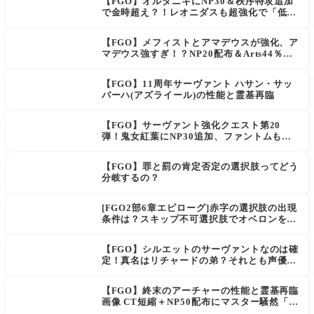
【FGO】オルタニキにNP30＆秩序特攻追加
で金時超え？！レオニダスも超強化で「低レ
アとは思えない」の反響
【FGO】メフィストとアマデウスが強化、ア
マデウス強すぎ！？NP20配布＆Arts44％強
化に「最強でワロタ」の声
【FGO】11周年サーヴァント ハサン・サッ
バーハ(アズライール)の性能と霊基再臨
【FGO】サーヴァント強化クエスト第20
弾！鬼女紅葉にNP30追加、ファントムも大
幅強化
【FGO】罪と罰の肯定否定の選択肢ってどう
分岐するの？
[FGO2部6章エピローグ]赤字の選択肢の出現
条件は？スキップ不可選択肢でオベロンを疑
う選択肢を選ぶと好感度（察しのよさ？）が
上がり出てくる
【FGO】シルエットのサーヴァントなのは確
定！真名はリチャードの弟？それとも声優さ
ん的にアルケイデス？
【FGO】終末のアーチャーの性能と霊基再臨
画像 CT短縮＋NP50配布にマスター騒然「普
通に強い」「サポ性能高すぎ」