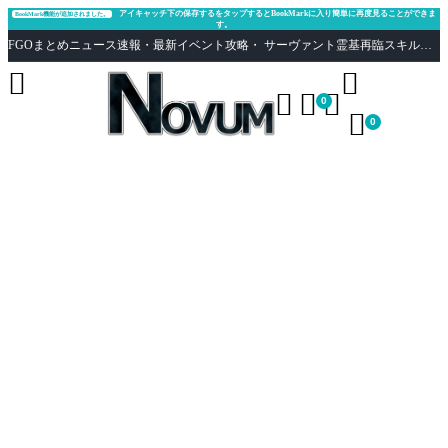
アイキャッチ下の保存するをタップするとBookMarkに入り簡単に再度見ることができま
BookMark機能が追加されました。
す。
FGOまとめニュース速報・最新イベント攻略・ サーヴァント霊基再臨スキル性能評価まとめ Fate/Grand Order





0

0