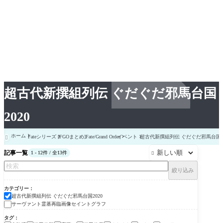
超古代新撰組列伝 ぐだぐだ邪馬台国
2020
ホーム
Fateシリーズ
[FGOまとめ]Fate/Grand Order
イベント
超古代新撰組列伝 ぐだぐだ邪馬台国20

記事一覧
1 - 12件 / 全13件

絞り込み
カテゴリー
超古代新撰組列伝 ぐだぐだ邪馬台国2020
サーヴァント霊基再臨画像セイントグラフ
タグ