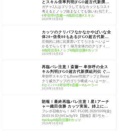
とスキル倍率判明[FGO超古代新撰組
列伝 ぐだぐだ邪馬台国2020]
ガチャ2人はゴリラしてるなカッツもコスト
考えるとノッブ絡まなくても強いわ 927: FG
卑弥呼
斎藤一
織田信勝
スキル
O民 2020/10/09(金) 20:57:14 ID:.QUmYO120
2020年10月9日
卑弥呼一枚引け
超古代新撰組列伝 ぐだ
ぐだ邪馬台国2020
カッツのクリバフなかなかやばいな全
体20+信長80もある[FGO超古代新撰
組列伝 ぐだぐだ邪馬台国2020]我、魔
圧倒的に姉に比重置いててうける へいよー
天に殉ず
かるでらっくす！ 味方全体ののクリティカ
織田信長
ノッブ
織田信勝
カッツ
ル威力をアップ うぅ味方全体のイリヤ… 94
2020年10月9日
2: FGO
超古代新撰組列伝 ぐだ
ぐだ邪馬台国2020
再臨バレ注意！斎藤一 卑弥呼の全ス
キル判明[FGO超古代新撰組列伝 ぐだ
ぐだ邪馬台国2020]親愛を込めて一ち
卑弥呼スキルでもBuster性能アップとBuster
ゃんとでも呼んでくれ。
クリ威力アップのゴリラ構成 へいよーかる
セイバー
卑弥呼
斎藤一
ルーラー
でらっくす！ https://fgonovum.com/%e9%80%
2020年10月9日
9f%e5%a0%b1%ef%bc%81%
サーヴァント霊基再臨
画像セイントグラフ
朗報！最終再臨バレ注意！星1アーチ
ャー織田信勝 カッツ実装。姉上に合
わせて水着になります！[FGO超古代
フレポ召喚から！ 647: FGO民 2020/10/09(金)
新撰組列伝 ぐだぐだ邪馬台国2020]
20:03:16 ID:jWCncSpY0 【朗報】星1弓カッ
pickup
織田信勝
カッツ
ツ、信長バッファー 648: FGO民 2020/10/09
2020年10月9日
(金) 20:03:21 ID:Qz67NTn60
超古代新撰組列伝 ぐだ