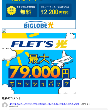
最新のコメント
【FGO】剣ジルにNP100チャージ条件追加！術ジルも呪い特攻獲得で大きく強化
に
匿名
より
2026年8月6日