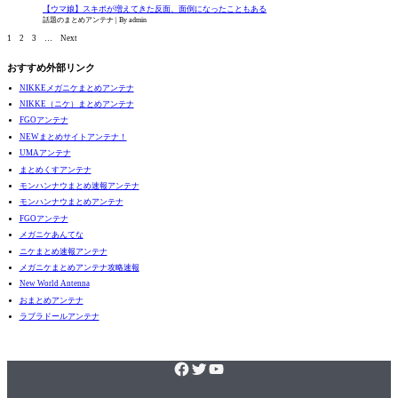
【ウマ娘】スキポが増えてきた反面、面倒になったこともある
話題のまとめアンテナ
By admin
1
2
3
…
Next
おすすめ外部リンク
NIKKEメガニケまとめアンテナ
NIKKE（ニケ）まとめアンテナ
FGOアンテナ
NEWまとめサイトアンテナ！
UMAアンテナ
まとめくすアンテナ
モンハンナウまとめ速報アンテナ
モンハンナウまとめアンテナ
FGOアンテナ
メガニケあんてな
ニケまとめ速報アンテナ
メガニケまとめアンテナ攻略速報
New World Antenna
おまとめアンテナ
ラブラドールアンテナ