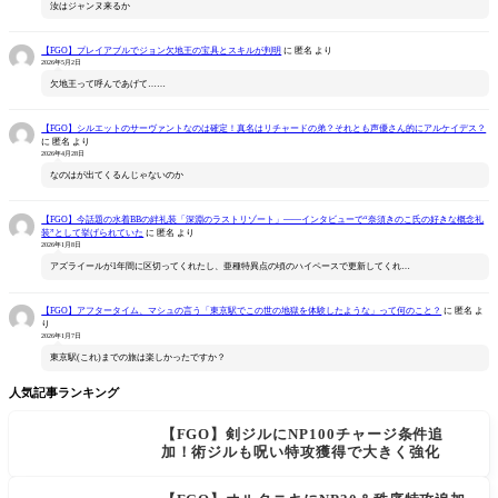
汝はジャンヌ来るか
【FGO】プレイアブルでジョン欠地王の宝具とスキルが判明
に
匿名
より
2026年5月2日
欠地王って呼んであげて……
【FGO】シルエットのサーヴァントなのは確定！真名はリチャードの弟？それとも声優さん的にアルケイデス？
に
匿名
より
2026年4月28日
なのはが出てくるんじゃないのか
【FGO】今話題の水着BBの絆礼装「深淵のラストリゾート」――インタビューで“奈須きのこ氏の好きな概念礼
装”として挙げられていた
に
匿名
より
2026年1月8日
アズライールが1年間に区切ってくれたし、亜種特異点の頃のハイペースで更新してくれ…
【FGO】アフタータイム、マシュの言う「東京駅でこの世の地獄を体験したような」って何のこと？
に
匿名
よ
り
2026年1月7日
東京駅(これ)までの旅は楽しかったですか？
人気記事ランキング
【FGO】剣ジルにNP100チャージ条件追
加！術ジルも呪い特攻獲得で大きく強化