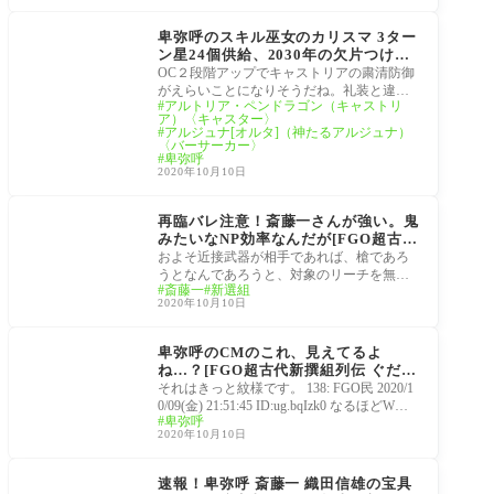
超古代新撰組列伝 ぐだ
ぐだ邪馬台国2020
卑弥呼のスキル巫女のカリスマ 3ター
ン星24個供給、2030年の欠片つける
と34個か。W卑弥呼で68個…だと？
OC２段階アップでキャストリアの粛清防御
[FGO超古代新撰組列伝 ぐだぐだ邪馬
がえらいことになりそうだね。礼装と違い
アルトリア・ペンドラゴン（キャストリ
台国2020]OC2アップがキャストリア
回数制限もないし 19: FGO民 2020/10/09(金)
ア）〈キャスター〉
と噛み合うのもいい。
21:22:11 ID:T7L
アルジュナ[オルタ]（神たるアルジュナ）
〈バーサーカー〉
卑弥呼
2020年10月10日
超古代新撰組列伝 ぐだ
ぐだ邪馬台国2020
再臨バレ注意！斎藤一さんが強い。鬼
みたいなNP効率なんだが[FGO超古代
新撰組列伝 ぐだぐだ邪馬台国2020]斎
およそ近接武器が相手であれば、槍であろ
藤さんの最大の魅力はスーツに刀、こ
うとなんであろうと、対象のリーチを無視
斎藤一
新選組
れだけで無敵よ
し、あらゆる間合いから必ず先手で仕掛け
2020年10月10日
る事が
超古代新撰組列伝 ぐだ
ぐだ邪馬台国2020
卑弥呼のCMのこれ、見えてるよ
ね…？[FGO超古代新撰組列伝 ぐだぐ
だ邪馬台国2020]
それはきっと紋様です。 138: FGO民 2020/1
0/09(金) 21:51:45 ID:ug.bqIzk0 なるほどW卑
卑弥呼
弥呼… 150: FGO民 2020/10/09(金) 21:54:34 I
2020年10月10日
D:dMlCeCrw0 >>138あー！
超古代新撰組列伝 ぐだ
ぐだ邪馬台国2020
速報！卑弥呼 斎藤一 織田信雄の宝具