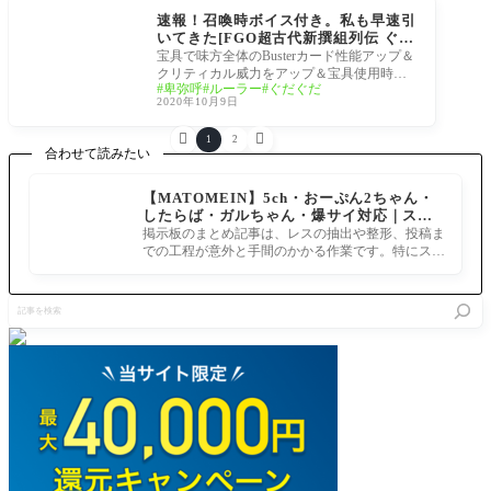
ぐだ邪馬台国2020
速報！召喚時ボイス付き。私も早速引
いてきた[FGO超古代新撰組列伝 ぐだ
ぐだ邪馬台国2020]卑弥呼様凄すぎた
宝具で味方全体のBusterカード性能アップ＆
んだが！星辰象る久遠鏡
クリティカル威力をアップ＆宝具使用時の
卑弥呼
ルーラー
ぐだぐだ
チャージを2段階引き上げる へいよーかるで
2020年10月9日
らっ


1
2
合わせて読みたい
【MATOMEIN】5ch・おーぷん2ちゃん・
したらば・ガルちゃん・爆サイ対応｜スマ
ホでまとめ記事を作れるアプリ FGOのまと
掲示板のまとめ記事は、レスの抽出や整形、投稿ま
め記事ができるまで
での工程が意外と手間のかかる作業です。特にスマ
ホで完結させようとすると、コ
記
事
を
検
索