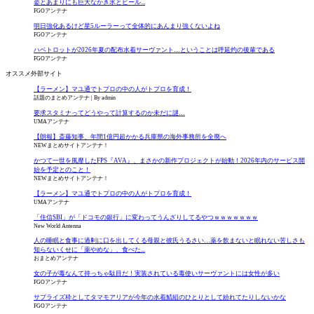
姿とあまりにも巨大なかき氷とビール...
FGOアンテナ
明日強化あるけど星5ルーラーって全体的にあんまり強くないよね
FGOアンテナ
ハベトロットが2026年夏の配布水着サーヴァント…ということは呼延灼の後輩である
FGOアンテナ
オススメ外部サイト
【ラーメン】マユ通でトプロの中の人がトプロを育成！
話題のまとめアンテナ
By admin
要求スタミナってどうやって計算するのか未だに謎…
UMAアンテナ
【朗報】斎藤知事、年間1億円超かかる兵庫県の海外事務所を全廃へ
NEWまとめサイトアンテナ！
かつて一世を風靡したFPS『AVA』、まさかの新作プロジェクトが始動！2026年内のサービス開
始を予定とのこと！
NEWまとめサイトアンテナ！
【ラーメン】マユ通でトプロの中の人がトプロを育成！
UMAアンテナ
「住信SBI」が「ドコモの銀行」に変わってうんざりしてるやつｗｗｗｗｗｗｗ
New World Antenna
人の睡眠と食事に過剰に口を出してくる母親と彼氏うるさい…薬を飲まないと眠れない苦しさも
知らないくせに「薬やめな」、食べた...
おまとめアンテナ
女の子が毒なんて持っちゃ駄目だ！実装されている毒使いサーヴァントには女性が多い
FGOアンテナ
サプライズ枠としてタマモアリアが今年の水着鯖組のひとりとして紛れてたりしないかな
FGOアンテナ