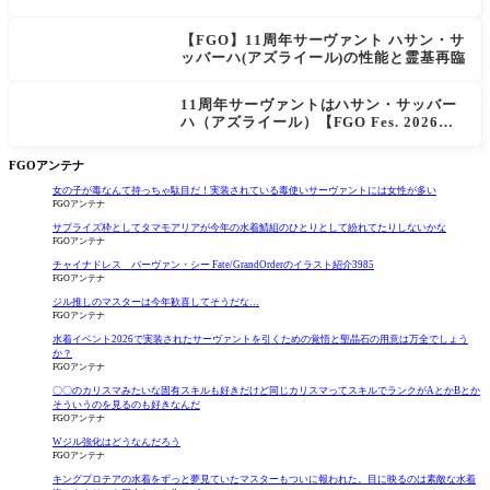
大幅強化
【FGO】11周年サーヴァント ハサン・サ
ッバーハ(アズライール)の性能と霊基再臨
11周年サーヴァントはハサン・サッバー
ハ（アズライール）【FGO Fes. 2026】
「Fate/Grand Order」カルデア放送局 1
1周年SPまとめ
FGOアンテナ
女の子が毒なんて持っちゃ駄目だ！実装されている毒使いサーヴァントには女性が多い
FGOアンテナ
サプライズ枠としてタマモアリアが今年の水着鯖組のひとりとして紛れてたりしないかな
FGOアンテナ
チャイナドレス バーヴァン・シー Fate/GrandOrderのイラスト紹介3985
FGOアンテナ
ジル推しのマスターは今年歓喜してそうだな…
FGOアンテナ
水着イベント2026で実装されたサーヴァントを引くための覚悟と聖晶石の用意は万全でしょう
か？
FGOアンテナ
〇〇のカリスマみたいな固有スキルも好きだけど同じカリスマってスキルでランクがAとかBとか
そういうのを見るのも好きなんだ
FGOアンテナ
Wジル強化はどうなんだろう
FGOアンテナ
キングプロテアの水着をずっと夢見ていたマスターもついに報われた。目に映るのは素敵な水着