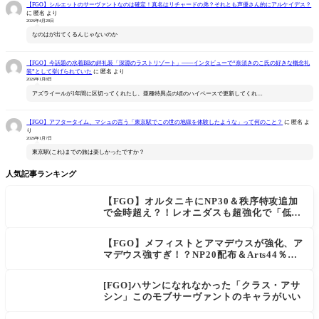
【FGO】シルエットのサーヴァントなのは確定！真名はリチャードの弟？それとも声優さん的にアルケイデス？
に
匿名
より
2026年4月28日
なのはが出てくるんじゃないのか
【FGO】今話題の水着BBの絆礼装「深淵のラストリゾート」――インタビューで“奈須きのこ氏の好きな概念礼
装”として挙げられていた
に
匿名
より
2026年1月8日
アズライールが1年間に区切ってくれたし、亜種特異点の頃のハイペースで更新してくれ…
【FGO】アフタータイム、マシュの言う「東京駅でこの世の地獄を体験したような」って何のこと？
に
匿名
よ
り
2026年1月7日
東京駅(これ)までの旅は楽しかったですか？
人気記事ランキング
【FGO】オルタニキにNP30＆秩序特攻追加
で金時超え？！レオニダスも超強化で「低レ
アとは思えない」の反響
【FGO】メフィストとアマデウスが強化、ア
マデウス強すぎ！？NP20配布＆Arts44％強
化に「最強でワロタ」の声
[FGO]ハサンになれなかった「クラス・アサ
シン」このモブサーヴァントのキャラがいい