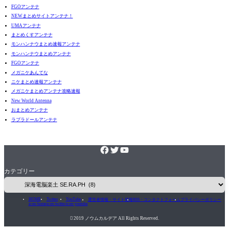
FGOアンテナ
NEWまとめサイトアンテナ！
UMAアンテナ
まとめくすアンテナ
モンハンナウまとめ速報アンテナ
モンハンナウまとめアンテナ
FGOアンテナ
メガニケあんてな
ニケまとめ速報アンテナ
メガニケまとめアンテナ攻略速報
New World Antenna
おまとめアンテナ
ラブラドールアンテナ
カテゴリー
HOME
Twitter
YouTube
運営者情報・サイト情報
RSS・コンタクトフォーム
プライバシーポリシー
icon-home
icon-twitter
icon-youtube

2019 ノウムカルデア All Rights Reserved.