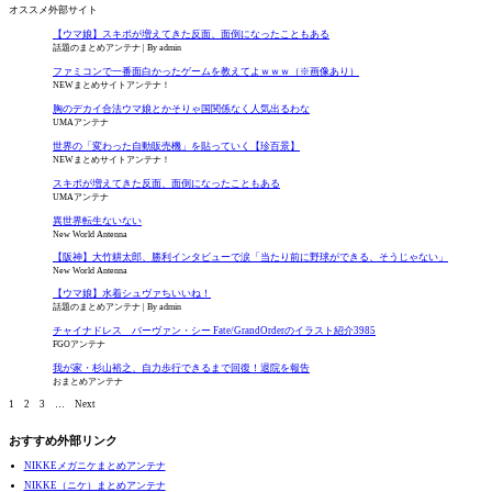
オススメ外部サイト
【ウマ娘】スキポが増えてきた反面、面倒になったこともある
話題のまとめアンテナ
By admin
ファミコンで一番面白かったゲームを教えてよｗｗｗ（※画像あり）
NEWまとめサイトアンテナ！
胸のデカイ合法ウマ娘とかそりゃ国関係なく人気出るわな
UMAアンテナ
世界の「変わった自動販売機」を貼っていく【珍百景】
NEWまとめサイトアンテナ！
スキポが増えてきた反面、面倒になったこともある
UMAアンテナ
異世界転生ないない
New World Antenna
【阪神】大竹耕太郎、勝利インタビューで涙「当たり前に野球ができる、そうじゃない」
New World Antenna
【ウマ娘】水着シュヴァちいいね！
話題のまとめアンテナ
By admin
チャイナドレス バーヴァン・シー Fate/GrandOrderのイラスト紹介3985
FGOアンテナ
我が家・杉山裕之、自力歩行できるまで回復！退院を報告
おまとめアンテナ
1
2
3
…
Next
おすすめ外部リンク
NIKKEメガニケまとめアンテナ
NIKKE（ニケ）まとめアンテナ