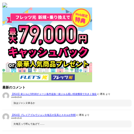
最新のコメント
【FGO】剣ジルにNP100チャージ条件追加！術ジルも呪い特攻獲得で大きく強化
に
匿名
より
2026年8月6日
汝はジャンヌ来るか
【FGO】プレイアブルでジョン欠地王の宝具とスキルが判明
に
匿名
より
2026年5月2日
欠地王って呼んであげて……