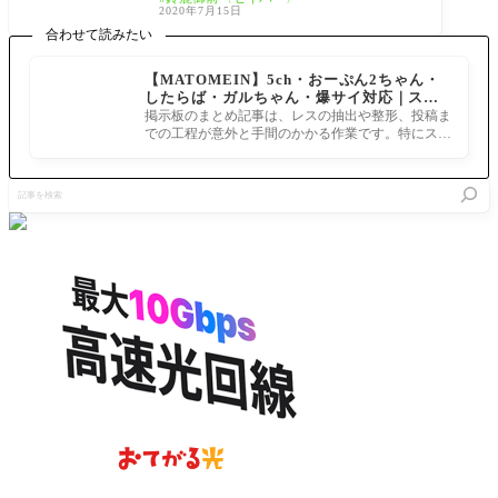
(水) 18:06:21 ID:cpD
2020年7月15日
合わせて読みたい
【MATOMEIN】5ch・おーぷん2ちゃん・
したらば・ガルちゃん・爆サイ対応｜スマ
ホでまとめ記事を作れるアプリ FGOのまと
掲示板のまとめ記事は、レスの抽出や整形、投稿ま
め記事ができるまで
での工程が意外と手間のかかる作業です。特にスマ
ホで完結させようとすると、コ
記
事
を
検
索