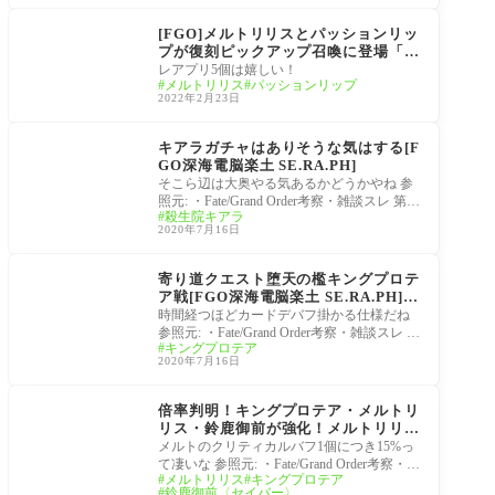
深海電脳楽土 SE.RA.PH
[FGO]メルトリリスとパッションリッ
プが復刻ピックアップ召喚に登場「深
海電脳楽土SE.RA.PH」が無料化、開
レアプリ5個は嬉しい！
メルトリリス
パッションリップ
放済みマスターにはレアプリ5個返還
2022年2月23日
深海電脳楽土 SE.RA.PH
キアラガチャはありそうな気はする[F
GO深海電脳楽土 SE.RA.PH]
そこら辺は大奥やる気あるかどうかやね 参
照元: ・Fate/Grand Order考察・雑談スレ 第42
殺生院キアラ
60の聖杯 89: FGO民 2020/07/16(木) 00:33:44 I
2020年7月16日
D:x1epyvXI0 キア
深海電脳楽土 SE.RA.PH
寄り道クエスト堕天の檻キングプロテ
ア戦[FGO深海電脳楽土 SE.RA.PH]マ
スター達のクリア構成
時間経つほどカードデバフ掛かる仕様だね
参照元: ・Fate/Grand Order考察・雑談スレ 第
キングプロテア
4260の聖杯 38: FGO民 2020/07/15(水) 23:35:0
2020年7月16日
5 ID:qK2ksBTw0 神
強化
倍率判明！キングプロテア・メルトリ
リス・鈴鹿御前が強化！メルトリリス
がクリティカルの鬼に！[FGO強化ク
メルトのクリティカルバフ1個につき15%っ
エスト]
て凄いな 参照元: ・Fate/Grand Order考察・雑
メルトリリス
キングプロテア
談スレ 第4259の聖杯 186: FGO民 2020/07/15
鈴鹿御前〈セイバー〉