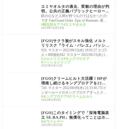
エミヤオルタの過去、変貌の理由が判
明。公共の正義パブリックヒーロー
「Fate/Grand Order -Epic of Remna
鉄の心など人間が持つものではなかったの
nt- 亜種特異点EX 深海電脳楽土 SE.R
です Fate/Grand Order -Epic of Remnant- 亜種
殺生院キアラ
エミヤオルタ
A.PH」
特異点EX 深海電脳楽土 SE.RA.PH第32話-3
2023年10月24日
沈める森の美女Ⅷ
サーヴァント
[FGO]サクラ族がスキル強化 メルト
リリスク『ライム・バレエ』パッショ
ンリップ『ブレストバレー』BB『自
932: マスター 2022/06/15(水) 18:02:27 エゴ3
己改造(恋)』キングプロテア『大河の
人＋BB強化942: マスター 2022/06/15(水) 18:0
メルトリリス
キングプロテア
巨獣』倍率も判明！BBちゃんExアタ
6:31 サクラ族強化は嬉しいけど、ここでジ
パッションリップ
ックで更にNP配布できるようになる
ナコ強化しない
2022年6月15日
サーヴァント
[FGO]クリームヒルト大活躍！HPが
増殖し続けるキングプロテアを22タ
ーン耐久後ではなく3ターンで撃破す
743: マスター 2022/06/09(木) 21:33:46.755イ
るマスター「深海電脳楽土セラフ堕天
ンタールードのキングプロテアずっとクリ
キングプロテア
クリームヒルト
の檻」
ア出来なかったけど宝具5のキャストリア借
2022年6月9日
りたらクリ
マナナン･スーベニア･
バレンタイン ～チョコ
[FGO]このタイミングで「深海電脳楽
の樹と女神の選択～
土 SE.RA.PH」無償化ってことはホワ
ホワイトデー
イトデー2022はCCC関連？開催直前
2022年2月23日
キャンペーン開始