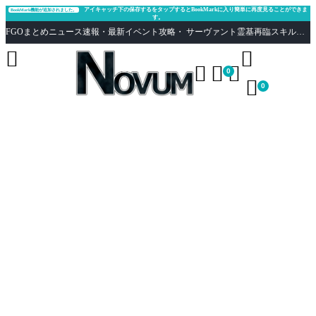
アイキャッチ下の保存するをタップするとBookMarkに入り簡単に再度見ることができま
BookMark機能が追加されました。
す。
FGOまとめニュース速報・最新イベント攻略・ サーヴァント霊基再臨スキル性能評価まとめ Fate/Grand Order





0

0