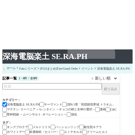
深海電脳楽土 SE.RA.PH
ホーム
Fateシリーズ
[FGOまとめ]Fate/Grand Order
イベント
深海電脳楽土 SE.RA.PH

記事一覧
1 - 8件 / 全8件

絞り込み
カテゴリー
深海電脳楽土 SE.RA.PH
サーヴァント
2部6.5章「死想顕現界域 トラオム」
マナナン･スーベニア･バレンタイン ～チョコの樹と女神の選択～
漫画
CBC
聖杯戦線 ～ムーンサルト･オペレーション～
強化
タグ
キングプロテア
メルトリリス
パッションリップ
殺生院キアラ
ホワイトデー
鈴鹿御前〈セイバー〉
エミヤオルタ
クリームヒルト
漫画