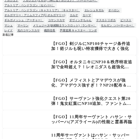
アルジュナ
アルジュナ[オルタ]（神たるアルジュナ）〈バーサーカー〉
アルトリア・ペンドラゴン〈セイバー〉
アルトリア・ペンドラゴン（キャストリア）〈キャスター〉
エレシュキガル
オベロン
オルガマリー・アニムスフィア(U-オルガマリー)
カルナ
カーマ
ギルガメッシュ〈アーチャー〉
コヤンスカヤ
ダヴィンチちゃん
テスカトリポカ
ビースト
マシュ
マーリン
メリュジーヌ(妖精騎士ランスロット)〈ランサー〉
モルガン〈バーサーカー〉
レイド
光のコヤンスカヤ
織田信長
芦屋道満 キャスター・リンボ
新着記事
【FGO】剣ジルにNP100チャージ条件追
NEW
加！術ジルも呪い特攻獲得で大きく強化
【FGO】オルタニキにNP30＆秩序特攻追
加で金時超え？！レオニダスも超強化で
「低レアとは思えない」の反響
【FGO】メフィストとアマデウスが強
化、アマデウス強すぎ！？NP20配布＆Ar
ts44％強化に「最強でワロタ」の声
【FGO】サーヴァント強化クエスト第20
弾！鬼女紅葉にNP30追加、ファントムも
大幅強化
【FGO】11周年サーヴァント ハサン・サ
ッバーハ(アズライール)の性能と霊基再臨
11周年サーヴァントはハサン・サッバー