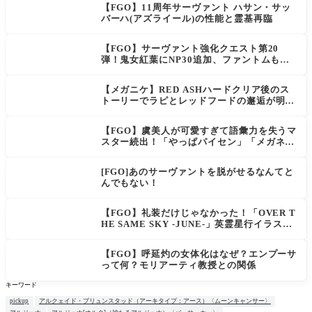
【FGO】11周年サーヴァント ハサン・サッ
バーハ(アズライール)の性能と霊基再臨
【FGO】サーヴァント強化クエスト第20
弾！鬼女紅葉にNP30追加、ファントムも大
幅強化
【メガニケ】RED ASHハードクリア後のス
トーリーでラピとレッドフードの邂逅が明か
される。ラピの正体の謎そしてレッドフード
さん30年寝てた。【勝利の女神NIKKE】
【FGO】虞美人が可愛すぎて語彙力を失うマ
スター続出！「やっぱパイセン」「メガネよ
い文明」
[FGO]あのサーヴァントを脱がせるなんてと
んでもない！
【FGO】礼装だけじゃなかった！「OVER T
HE SAME SKY -JUNE-」英霊星行イラスト
＆登場サーヴァントがピックアップ召喚に登
場
【FGO】呼延灼の女体化はなぜ？エンプーサ
って何？モリアーティ教授との関係
キーワード
pickup
アルクェイド・ブリュンスタッド（アーキタイプ：アース）〈ムーンキャンサー〉