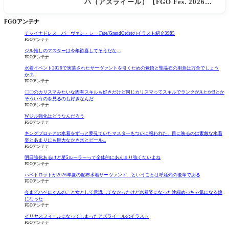
ハ（アズライール）【FGO Fes. 2026】
「Fate/Grand Order」カルデア放送局 1
1周年SPまとめ
FGOアンテナ
チャイナドレス バーヴァン・シー Fate/GrandOrderのイラスト紹介3985
FGOアンテナ
ジル推しのマスターは今年歓喜してそうだな…
FGOアンテナ
水着イベント2026で実装されたサーヴァントを引くための覚悟と聖晶石の用意は万全でしょう
か？
FGOアンテナ
〇〇のカリスマみたいな固有スキルも好きだけど同じカリスマってスキルでランクがAとかBとか
そういうのを見るのも好きなんだ
FGOアンテナ
Wジル強化はどうなんだろう
FGOアンテナ
キングプロテアの水着をずっと夢見ていたマスターもついに報われた。目に映るのは素敵な水着
姿とあまりにも巨大なかき氷とビール...
FGOアンテナ
明日強化あるけど星5ルーラーって全体的にあんまり強くないよね
FGOアンテナ
ハベトロットが2026年夏の配布水着サーヴァント…ということは呼延灼の後輩である
FGOアンテナ
今までハベにゃんのこと女として意識してなかったけど水着姿になった途端めっちゃ気になる娘
になった
FGOアンテナ
イリヤスフィールになってしまったアズライールのイラスト
FGOアンテナ