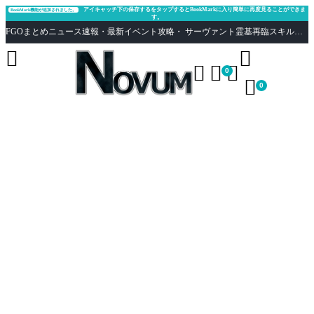
アイキャッチ下の保存するをタップするとBookMarkに入り簡単に再度見ることができま
BookMark機能が追加されました。
す。
FGOまとめニュース速報・最新イベント攻略・ サーヴァント霊基再臨スキル性能評価まとめ Fate/Grand Order





0

0