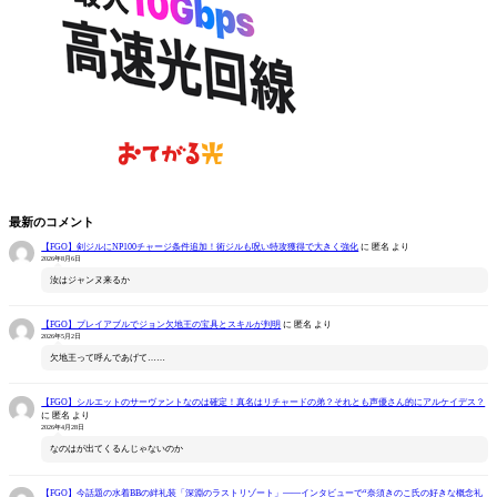
最新のコメント
【FGO】剣ジルにNP100チャージ条件追加！術ジルも呪い特攻獲得で大きく強化
に
匿名
より
2026年8月6日
汝はジャンヌ来るか
【FGO】プレイアブルでジョン欠地王の宝具とスキルが判明
に
匿名
より
2026年5月2日
欠地王って呼んであげて……
【FGO】シルエットのサーヴァントなのは確定！真名はリチャードの弟？それとも声優さん的にアルケイデス？
に
匿名
より
2026年4月28日
なのはが出てくるんじゃないのか
【FGO】今話題の水着BBの絆礼装「深淵のラストリゾート」――インタビューで“奈須きのこ氏の好きな概念礼