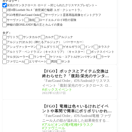
カテゴリー
栄光のサンタクロース･ロード ～封じられたクリスマスプレゼント～
2部4章Lostbelt No.4「創世滅亡輪廻 ユガ・クシェートラ」
FGO考察[Fate/Grand Order]
サーヴァント霊基再臨画像セイントグラフ
サーヴァント
強化
ロードエルメロイII世の冒険
神秘の国ONILAND!!鬼の王とカムイの黄金
タグ
ヴリトラ
サンタカルナ
カルナ
アルジュナ
アルジュナ[オルタ]（神たるアルジュナ）〈バーサーカー〉
アシュヴァッターマン
ラムダリリス
ゲオルギウス
インド
タラスク
アルトリア・ペンドラゴン（キャストリア）〈キャスター〉
ボックスイベント
マルタ[ルーラー]
ランサー
ケツァル・コアトル[サンバ/サンタ]
ラーマ
ファヴニール
エリザベート
周回
サンタ
栄光のサンタクロース･
ロード ～封じられたク
【FGO】ボックスとアイテム交換は
リスマスプレゼント～
終わらせた？「復刻:栄光のサンタク
ロース･ロード」イベント終了がいつ
「Fate/Grand Order」iOS/Androidクリスマス
もの水曜じゃないので要注意！
イベント「復刻:栄光のサンタクロース･ロー
ボックスイベント
ド ～封じられたクリスマスプレゼント～ ラ
2022年12月17日
イト版」
栄光のサンタクロース･
ロード ～封じられたク
【FGO】竜種は色々いるけれどイベ
リスマスプレゼント～
ントや幕間で簡単にポリポリいかれる
「ファヴニール」激闘をしたジークフ
「Fate/Grand Order」iOS/Android竜種 ファヴ
リートに流れ弾をしそうだがそうはな
ニール人の欲が溢れ出した結果発生する悪
アルビオンの竜
竜種
タラスク
らないその理由。【竜種の格】
竜現象(ファヴニール)という状態を指す言葉
ファヴニール
なので特定
2022年12月16日