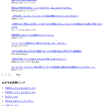
NEWまとめサイトアンテナ！
明日は令和8年8月8日ハッピーの日です。あとはわかりますね。
NEWまとめサイトアンテナ！
（8月LoH）もしかしてコンセって今回は微妙スキルだったりするか？
UMAアンテナ
【MHNow】野良に文句言ってるやつの大多数はそれしてないだけの雑魚だから聞く耳持つだけ
ムダよ
モンハンナウまとめアンテナ
同期相手にあまりにも容赦のないスペちゃん
UMAアンテナ
？？？「ゲーム実況なんて誰でもできる」わい「ほーん」
まとめくすアンテナ
【中小企業の賃上げの方が重要では？】大企業の賃上げ率5.37% 春闘集計
New World Antenna
【8月LOH】ドトウの金スキルはどれ取ったほうがいい？
話題のまとめアンテナ
By admin
ビショーネ「もしかして私が星5ランサーの強化枠に選ばれる可能性ないんですか…？」
FGOアンテナ
1
2
3
…
Next
おすすめ外部リンク
NIKKEメガニケまとめアンテナ
NIKKE（ニケ）まとめアンテナ
FGOアンテナ
NEWまとめサイトアンテナ！
UMAアンテナ