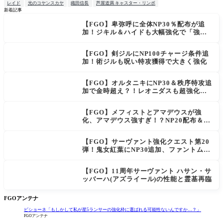
レイド
光のコヤンスカヤ
織田信長
芦屋道満 キャスター・リンボ
新着記事
【FGO】卑弥呼に全体NP30％配布が追
NEW
加！ジキル＆ハイドも大幅強化で「強す
ぎる」の声
【FGO】剣ジルにNP100チャージ条件追
加！術ジルも呪い特攻獲得で大きく強化
【FGO】オルタニキにNP30＆秩序特攻追
加で金時超え？！レオニダスも超強化で
「低レアとは思えない」の反響
【FGO】メフィストとアマデウスが強
化、アマデウス強すぎ！？NP20配布＆Ar
ts44％強化に「最強でワロタ」の声
【FGO】サーヴァント強化クエスト第20
弾！鬼女紅葉にNP30追加、ファントムも
大幅強化
【FGO】11周年サーヴァント ハサン・サ
ッバーハ(アズライール)の性能と霊基再臨
FGOアンテナ
ビショーネ「もしかして私が星5ランサーの強化枠に選ばれる可能性ないんですか…？」
FGOアンテナ