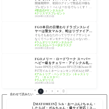
3:59までにログインを忘れずに！
開催期間中、初回ログインで聖晶石10個を
プレゼント！ へいよーかるでらっくす！ マ
聖晶石
サンタカルナ
スター達メリークリスマス！ サンタカルナ
クリスマスプレゼント
さん
2020年12月25日
栄光のサンタクロース･
ロード ～封じられたク
FGO本日の日替わりドラゴンスレイ
リスマスプレゼント～
ヤーは聖女マルタ、蛇はリヴァイアサ
ン ラムダリリス。（どちらも声優：
そもそもあなたのってリヴァイアサンじゃ
早見沙織）タラスク「別にバブみとか
なくてペンギンモチーフなんじゃないの？ 2
ラムダリリス
サンタカルナ
は感じないっすわ。」
98: FGO民 2020/12/18(金) 18:03:25 ID:ushBGI
マルタ[ルーラー]
タラスク
K.0 杖持ってる
2020年12月22日
栄光のサンタクロース･
ロード ～封じられたク
FGOメリー・ロードワーク スーパー
リスマスプレゼント～
ヘビー級をチェリー・アイシクル礼装
6枚積み３ターン周回方法
1wave HP8万と6万2wave HP11万1体3wave H
P17万イルミネーションキング(ギル)とHP7
アルトリア・ペンドラゴン（キャストリ
万の2−1−2超変則編成 279: FGO民 2020/12/22
ア）〈キャスター〉
(火) 18:57:49 ID:Fji2SMHA0 ス
ラムダリリス
2020年12月22日


1
2
3
4
合わせて読みたい
【MATOMEIN】5ch・おーぷん2ちゃん・
したらば・ガルちゃん・爆サイ対応｜スマ