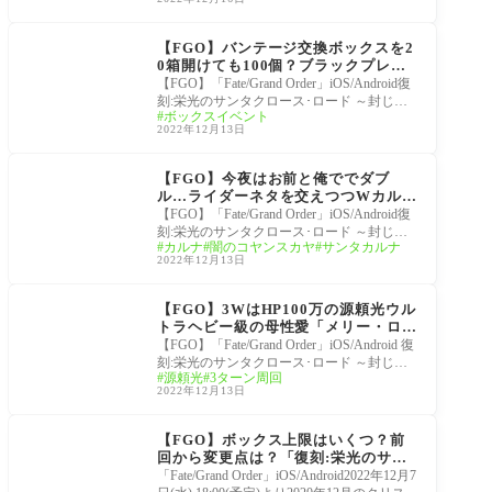
栄光のサンタクロース･
ロード ～封じられたク
【FGO】バンテージ交換ボックスを2
リスマスプレゼント～
0箱開けても100個？ブラックプレゼ
ント交換200個開けるのに足りない…
【FGO】「Fate/Grand Order」iOS/Android復
残りはどこで入手するの？
刻:栄光のサンタクロース･ロード ～封じら
ボックスイベント
れたクリスマスプレゼント～ ライト版ブラ
2022年12月13日
ックプレゼン
サーヴァント
【FGO】今夜はお前と俺ででダブ
ル…ライダーネタを交えつつWカルナ
でウルトラヘビー級３ターンを決める
【FGO】「Fate/Grand Order」iOS/Android復
マスター現る
刻:栄光のサンタクロース･ロード ～封じら
カルナ
闇のコヤンスカヤ
サンタカルナ
れたクリスマスプレゼント～ ライト版「メ
2022年12月13日
リー・ロード
栄光のサンタクロース･
ロード ～封じられたク
【FGO】3WはHP100万の源頼光ウル
リスマスプレゼント～
トラヘビー級の母性愛「メリー・ロー
ドワーク ウルトラヘビー級90++」マ
【FGO】「Fate/Grand Order」iOS/Android 復
スター達の３ターン周回編成
刻:栄光のサンタクロース･ロード ～封じら
源頼光
3ターン周回
れたクリスマスプレゼント～ ライト版ボッ
2022年12月13日
クス上限が
栄光のサンタクロース･
ロード ～封じられたク
【FGO】ボックス上限はいくつ？前
リスマスプレゼント～
回から変更点は？「復刻:栄光のサン
タクロース･ロード ～封じられたクリ
「Fate/Grand Order」iOS/Android2022年12月7