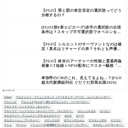
幅強化
【FGO】罪と罰の肯定否定の選択肢ってどう
分岐するの？
[FGO2部6章エピローグ]赤字の選択肢の出現
条件は？スキップ不可選択肢でオベロンを疑
う選択肢を選ぶと好感度（察しのよさ？）が
上がり出てくる
【FGO】シルエットのサーヴァントなのは確
定！真名はリチャードの弟？それとも声優さ
ん的にアルケイデス？
【FGO】終末のアーチャーの性能と霊基再臨
画像 CT短縮＋NP50配布にマスター騒然「普
通に強い」「サポ性能高すぎ」
卑弥呼のCMのこれ、見えてるよね…？[FGO
超古代新撰組列伝 ぐだぐだ邪馬台国2020]
キーワード
pickup
アルクェイド・ブリュンスタッド（アーキタイプ：アース）〈ムーンキャンサー〉
アルジュナ
アルジュナ[オルタ]（神たるアルジュナ）〈バーサーカー〉
アルトリア・ペンドラゴン〈セイバー〉
アルトリア・ペンドラゴン（キャストリア）〈キャスター〉
エレシュキガル
オベロン
オルガマリー・アニムスフィア(U-オルガマリー)
カルナ
カーマ
ギルガメッシュ〈アーチャー〉
コヤンスカヤ
ダヴィンチちゃん
テスカトリポカ
ビースト
マシュ
マーリン
メリュジーヌ(妖精騎士ランスロット)〈ランサー〉
モルガン〈バーサーカー〉