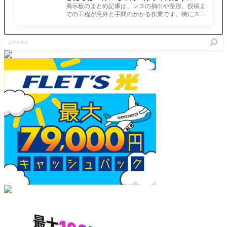
ホでまとめ記事を作れるアプリ FGOのまと
掲示板のまとめ記事は、レスの抽出や整形、投稿ま
め記事ができるまで
での工程が意外と手間のかかる作業です。特にスマ
ホで完結させようとすると、コ
記
事
を
検
索