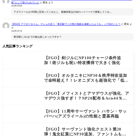
装”として挙げられていた
に
匿名
より
2026年1月8日
アズライールが1年間に区切ってくれたし、亜種特異点の頃のハイペースで更新してくれ…
【FGO】アフタータイム、マシュの言う「東京駅でこの世の地獄を体験したような」って何のこと？
に
匿名
よ
り
2026年1月7日
東京駅(これ)までの旅は楽しかったですか？
人気記事ランキング
【FGO】剣ジルにNP100チャージ条件追
加！術ジルも呪い特攻獲得で大きく強化
【FGO】オルタニキにNP30＆秩序特攻追加
で金時超え？！レオニダスも超強化で「低レ
アとは思えない」の反響
【FGO】メフィストとアマデウスが強化、ア
マデウス強すぎ！？NP20配布＆Arts44％強
化に「最強でワロタ」の声
【FGO】11周年サーヴァント ハサン・サッ
バーハ(アズライール)の性能と霊基再臨
【FGO】サーヴァント強化クエスト第20
弾！鬼女紅葉にNP30追加、ファントムも大