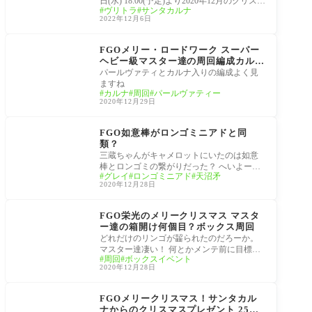
スマスプレゼント～ ライト版」
日(水) 18:00(予定)より2020年12月のクリスマ
ヴリトラ
サンタカルナ
スイベント「栄光のサンタクロース･ロード
2022年12月6日
～封じられた
栄光のサンタクロース･
ロード ～封じられたク
FGOメリー・ロードワーク スーパー
リスマスプレゼント～
ヘビー級マスター達の周回編成カルナ
さんの特攻が刺さる。
パールヴァティとカルナ入りの編成よく見
ますね
カルナ
周回
パールヴァティー
2020年12月29日
栄光のサンタクロース･
ロード ～封じられたク
FGO如意棒がロンゴミニアドと同
リスマスプレゼント～
類？
三蔵ちゃんがキャメロットにいたのは如意
棒とロンゴミの繋がりだった？ へいよーか
グレイ
ロンゴミニアド
天沼矛
るでらっくす！ 三蔵ちゃんバトル時に如意
2020年12月28日
棒振
栄光のサンタクロース･
ロード ～封じられたク
FGO栄光のメリークリスマス マスタ
リスマスプレゼント～
ー達の箱開け何個目？ボックス周回
どれだけのリンゴが齧られたのだろーか。
マスター達凄い！ 何とかメンテ前に目標箱
周回
ボックスイベント
数いけてよかった。#FGO pic.twitter.com/q7m
2020年12月28日
zvMHOzl — My
栄光のサンタクロース･
ロード ～封じられたク
FGOメリークリスマス！サンタカル
リスマスプレゼント～
ナからのクリスマスプレゼント 25日2