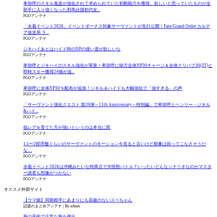
卑弥呼のスキル鬼道が強化されて求められていた初動能力を獲得。欲しいと思っていたものが全
部手に入り強くなった邪馬台国初代女...
FGOアンテナ
「水着イベント2026」イベントボーナス対象サーヴァントが先行公開！Fate/Grand Order カルデ
ア放送局 ラ...
FGOアンテナ
ジキハイあとはハイド時のNPの使い道が欲しいな
FGOアンテナ
卑弥呼とジキハイのスキル強化が実装！卑弥呼に味方全体NP30チャージ＆全体クリバフ30(3T)と
即時スター獲得24個が追...
FGOアンテナ
卑弥呼に全体NP30％配布が追加！ジキル＆ハイドも大幅強化で「強すぎる」の声
FGOアンテナ
「サーヴァント強化クエスト 第20弾～11th Anniversary～特別編」で卑弥呼とヘンリー・ジキル
&ハイ...
FGOアンテナ
低レアを育てた方が強いというのは本当に罠
FGOアンテナ
1.5〜2部序盤ぐらいのサーヴァントのモーション今見ると古いけど順番は回ってこなさそうだ
な…
FGOアンテナ
水着イベント2026は沖縄みたいな特異点で大怪獣バトル？いったいどんなシナリオなのかマスタ
ー諸君も想像がつかない
FGOアンテナ
オススメ外部サイト
【ウマ娘】同期相手にあまりにも容赦のないスペちゃん
話題のまとめアンテナ
By admin
脳の手術で正常な脳を摘出