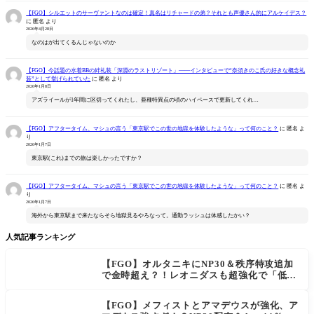
【FGO】シルエットのサーヴァントなのは確定！真名はリチャードの弟？それとも声優さん的にアルケイデス？
に
匿名
より
2026年4月28日
なのはが出てくるんじゃないのか
【FGO】今話題の水着BBの絆礼装「深淵のラストリゾート」――インタビューで“奈須きのこ氏の好きな概念礼
装”として挙げられていた
に
匿名
より
2026年1月8日
アズライールが1年間に区切ってくれたし、亜種特異点の頃のハイペースで更新してくれ…
【FGO】アフタータイム、マシュの言う「東京駅でこの世の地獄を体験したような」って何のこと？
に
匿名
よ
り
2026年1月7日
東京駅(これ)までの旅は楽しかったですか？
【FGO】アフタータイム、マシュの言う「東京駅でこの世の地獄を体験したような」って何のこと？
に
匿名
よ
り
2026年1月7日
海外から東京駅まで来たならそら地獄見るやろなって。通勤ラッシュは体感したかい？
人気記事ランキング
【FGO】オルタニキにNP30＆秩序特攻追加
で金時超え？！レオニダスも超強化で「低レ
アとは思えない」の反響
【FGO】メフィストとアマデウスが強化、ア