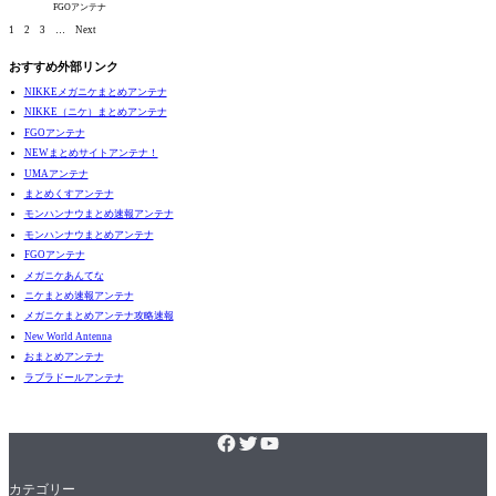
FGOアンテナ
1
2
3
…
Next
おすすめ外部リンク
NIKKEメガニケまとめアンテナ
NIKKE（ニケ）まとめアンテナ
FGOアンテナ
NEWまとめサイトアンテナ！
UMAアンテナ
まとめくすアンテナ
モンハンナウまとめ速報アンテナ
モンハンナウまとめアンテナ
FGOアンテナ
メガニケあんてな
ニケまとめ速報アンテナ
メガニケまとめアンテナ攻略速報
New World Antenna
おまとめアンテナ
ラブラドールアンテナ
カテゴリー