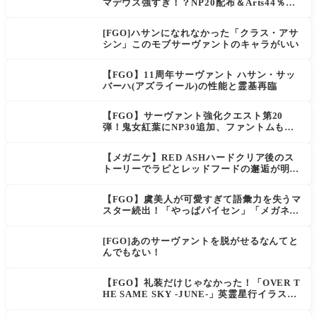
マデウス強すぎ！？NP20配布＆Arts44％強
化に「最強でワロタ」の声
[FGO]ハサンになれなかった「クラス・アサ
シン」このモブサーヴァントのキャラがいい
【FGO】11周年サーヴァント ハサン・サッ
バーハ(アズライール)の性能と霊基再臨
【FGO】サーヴァント強化クエスト第20
弾！鬼女紅葉にNP30追加、ファントムも大
幅強化
【メガニケ】RED ASHハードクリア後のス
トーリーでラピとレッドフードの邂逅が明か
される。ラピの正体の謎そしてレッドフード
さん30年寝てた。【勝利の女神NIKKE】
【FGO】虞美人が可愛すぎて語彙力を失うマ
スター続出！「やっぱパイセン」「メガネよ
い文明」
[FGO]あのサーヴァントを脱がせるなんてと
んでもない！
【FGO】礼装だけじゃなかった！「OVER T
HE SAME SKY -JUNE-」英霊星行イラスト
＆登場サーヴァントがピックアップ召喚に登
場