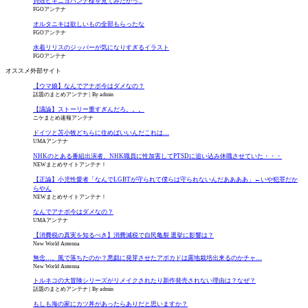
貝殻ビキニヨハンナ様を見てみたかっ...
FGOアンテナ
オルタニキは欲しいもの全部もらったな
FGOアンテナ
水着リリスのジッパーが気になりすぎるイラスト
FGOアンテナ
オススメ外部サイト
【ウマ娘】なんでアナボ今はダメなの？
話題のまとめアンテナ
By admin
【議論】ストーリー重すぎんだろ。。。
ニケまとめ速報アンテナ
ドイツと苫小牧どちらに住めばいいんだこれは…
UMAアンテナ
NHKのとある番組出演者、NHK職員に性加害してPTSDに追い込み休職させていた・・・
NEWまとめサイトアンテナ！
【正論】小児性愛者「なんでLGBTが守られて僕らは守られないんだああああ」←いや犯罪だか
らやん
NEWまとめサイトアンテナ！
なんでアナボ今はダメなの？
UMAアンテナ
【消費税の真実を知るべき】消費減税で自民亀裂 選挙に影響は？
New World Antenna
無念…。風で落ちたのか？悪戯に発芽させたアボカドは露地栽培出来るのかチャ…
New World Antenna
トルネコの大冒険シリーズがリメイクされたり新作発売されない理由は？なぜ？
話題のまとめアンテナ
By admin
もしも海の家にカツ丼があったらありだと思いますか？