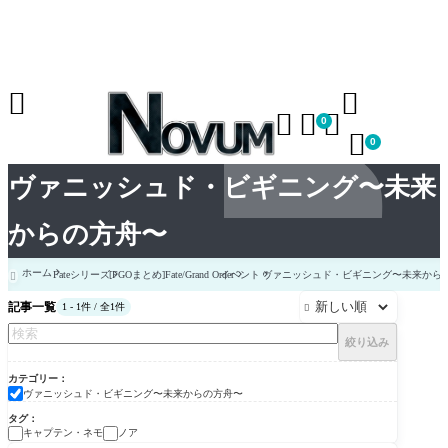





0

0
ヴァニッシュド・ビギニング〜未来
からの方舟〜
ホーム
Fateシリーズ
[FGOまとめ]Fate/Grand Order
イベント
ヴァニッシュド・ビギニング〜未来から

記事一覧
1 - 1件 / 全1件

絞り込み
カテゴリー
ヴァニッシュド・ビギニング〜未来からの方舟〜
タグ
キャプテン・ネモ
ノア
ヴァニッシュド・ビギ