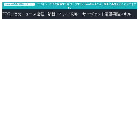
アイキャッチ下の保存するをタップするとBookMarkに入り簡単に再度見ることができま
BookMark機能が追加されました。
す。
FGOまとめニュース速報・最新イベント攻略・ サーヴァント霊基再臨スキル性能評価まとめ Fate/Grand Order