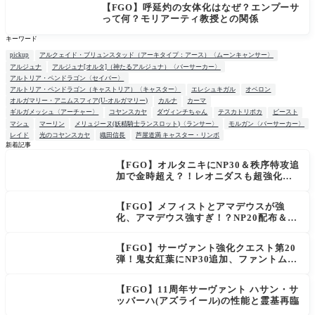
【FGO】呼延灼の女体化はなぜ？エンプーサ
って何？モリアーティ教授との関係
キーワード
pickup
アルクェイド・ブリュンスタッド（アーキタイプ：アース）〈ムーンキャンサー〉
アルジュナ
アルジュナ[オルタ]（神たるアルジュナ）〈バーサーカー〉
アルトリア・ペンドラゴン〈セイバー〉
アルトリア・ペンドラゴン（キャストリア）〈キャスター〉
エレシュキガル
オベロン
オルガマリー・アニムスフィア(U-オルガマリー)
カルナ
カーマ
ギルガメッシュ〈アーチャー〉
コヤンスカヤ
ダヴィンチちゃん
テスカトリポカ
ビースト
マシュ
マーリン
メリュジーヌ(妖精騎士ランスロット)〈ランサー〉
モルガン〈バーサーカー〉
レイド
光のコヤンスカヤ
織田信長
芦屋道満 キャスター・リンボ
新着記事
【FGO】オルタニキにNP30＆秩序特攻追
NEW
加で金時超え？！レオニダスも超強化で
「低レアとは思えない」の反響
【FGO】メフィストとアマデウスが強
化、アマデウス強すぎ！？NP20配布＆Ar
ts44％強化に「最強でワロタ」の声
【FGO】サーヴァント強化クエスト第20
弾！鬼女紅葉にNP30追加、ファントムも
大幅強化
【FGO】11周年サーヴァント ハサン・サ
ッバーハ(アズライール)の性能と霊基再臨