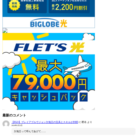
最新のコメント
【FGO】プレイアブルでジョン欠地王の宝具とスキルが判明
に
匿名
より
2026年5月2日
欠地王って呼んであげて……