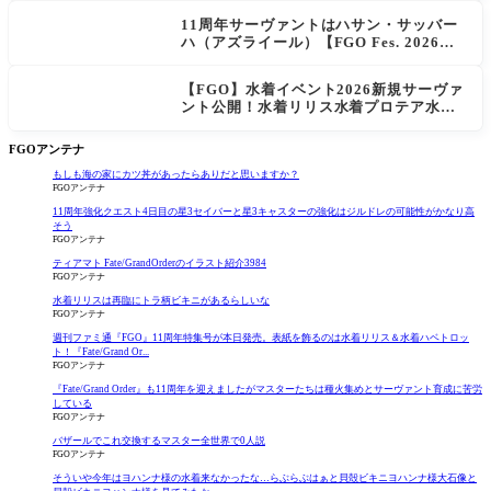
11周年サーヴァントはハサン・サッバー
ハ（アズライール）【FGO Fes. 2026】
「Fate/Grand Order」カルデア放送局 1
1周年SPまとめ
【FGO】水着イベント2026新規サーヴァ
ント公開！水着リリス水着プロテア水着
紅閻魔に配布は水着はベトロット！
FGOアンテナ
もしも海の家にカツ丼があったらありだと思いますか？
FGOアンテナ
11周年強化クエスト4日目の星3セイバーと星3キャスターの強化はジルドレの可能性がかなり高
そう
FGOアンテナ
ティアマト Fate/GrandOrderのイラスト紹介3984
FGOアンテナ
水着リリスは再臨にトラ柄ビキニがあるらしいな
FGOアンテナ
週刊ファミ通『FGO』11周年特集号が本日発売。表紙を飾るのは水着リリス＆水着ハベトロッ
ト！『Fate/Grand Or...
FGOアンテナ
『Fate/Grand Order』も11周年を迎えましたがマスターたちは種火集めとサーヴァント育成に苦労
している
FGOアンテナ
バザールでこれ交換するマスター全世界で0人説
FGOアンテナ
そういや今年はヨハンナ様の水着来なかったな…らぶらぶはぁと貝殻ビキニヨハンナ様大石像と