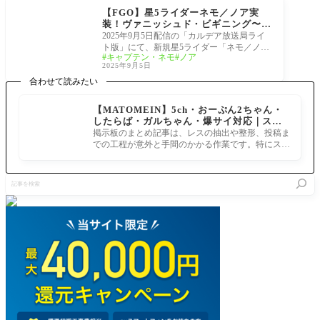
ニング〜未来からの方
【FGO】星5ライダーネモ／ノア実
舟〜
装！ヴァニッシュド・ビギニング〜未
来からの方舟〜カルデア放送局まとめ
2025年9月5日配信の「カルデア放送局ライ
ト版」にて、新規星5ライダー「ネモ／ノ
キャプテン・ネモ
ノア
ア」 の実装が発表されました。 インフォメ
2025年9月5日
ーション
合わせて読みたい
【MATOMEIN】5ch・おーぷん2ちゃん・
したらば・ガルちゃん・爆サイ対応｜スマ
ホでまとめ記事を作れるアプリ FGOのまと
掲示板のまとめ記事は、レスの抽出や整形、投稿ま
め記事ができるまで
での工程が意外と手間のかかる作業です。特にスマ
ホで完結させようとすると、コ
記
事
を
検
索