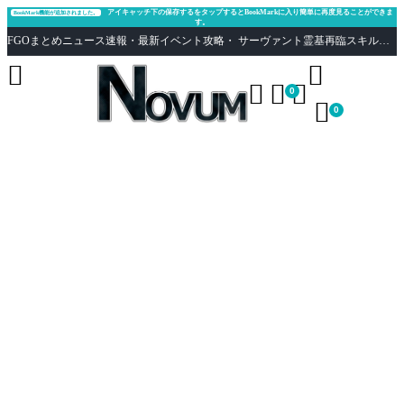
アイキャッチ下の保存するをタップするとBookMarkに入り簡単に再度見ることができま
BookMark機能が追加されました。
す。
FGOまとめニュース速報・最新イベント攻略・ サーヴァント霊基再臨スキル性能評価まとめ Fate/Grand Order





0

0