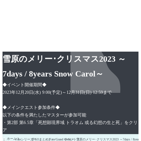
雪原のメリー･クリスマス2023 ～
7days / 8years Snow Carol～
◆
イベント開催期間
◆
2023年12月20日(水) 9:00(予定)～12月31日(日) 12:59まで
◆
メインクエスト参加条件
◆
以下の条件を満たしたマスターが参加可能
・第2部 第6.5章「死想顕現界域 トラオム 或る幻想の生と死」をクリ
ア
ホーム
Fateシリーズ
[FGOまとめ]Fate/Grand Order
イベント
雪原のメリー･クリスマス2023 ～7days / 8years S
