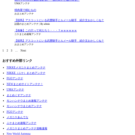
UMAアンテナ
焼肉屋で頼むもの
おまとめアンテナ
【競馬】アスコットにいる武豊騎手とルメール騎手 紹介文おかしくね？
話題のまとめアンテナ
By admin
【画像】この穴って何だろう・・・？ｗｗｗｗｗｗ
ニケまとめ速報アンテナ
【競馬】アスコットにいる武豊騎手とルメール騎手 紹介文おかしくね？
おまとめアンテナ
1
2
3
…
Next
おすすめ外部リンク
NIKKEメガニケまとめアンテナ
NIKKE（ニケ）まとめアンテナ
FGOアンテナ
NEWまとめサイトアンテナ！
UMAアンテナ
まとめくすアンテナ
モンハンナウまとめ速報アンテナ
モンハンナウまとめアンテナ
FGOアンテナ
メガニケあんてな
ニケまとめ速報アンテナ
メガニケまとめアンテナ攻略速報
New World Antenna