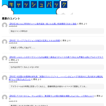
最新のコメント
【FGO】剣ジルにNP100チャージ条件追加！術ジルも呪い特攻獲得で大きく強化
に
匿名
より
2026年8月6日
汝はジャンヌ来るか
【FGO】プレイアブルでジョン欠地王の宝具とスキルが判明
に
匿名
より
2026年5月2日
欠地王って呼んであげて……
【FGO】シルエットのサーヴァントなのは確定！真名はリチャードの弟？それとも声優さん的にアルケイデス？
に
匿名
より
2026年4月28日
なのはが出てくるんじゃないのか
【FGO】今話題の水着BBの絆礼装「深淵のラストリゾート」――インタビューで“奈須きのこ氏の好きな概念礼
装”として挙げられていた
に
匿名
より
2026年1月8日
アズライールが1年間に区切ってくれたし、亜種特異点の頃のハイペースで更新してくれ…
【FGO】アフタータイム、マシュの言う「東京駅でこの世の地獄を体験したような」って何のこと？
に
匿名
よ
り
2026年1月7日
東京駅(これ)までの旅は楽しかったですか？