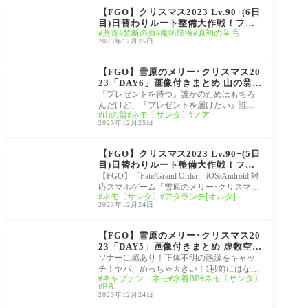
ス2023 ～7days / 8years
【FGO】クリスマス2023 Lv.90+(6日
Snow Carol～
目)日替わりルート整備大作戦！フレ
燕青
禁断の頁
魔術髄液
原初の産毛
ークダスト級マスター達の周回編成 2
2023年12月25日
-3-1でラストは燕青ドロップは産毛・
頁・髄液！
雪原のメリー･クリスマ
ス2023 ～7days / 8years
【FGO】雪原のメリー･クリスマス20
Snow Carol～
23「DAY6」画像付きまとめ 山の翁
グランド関連？「我は既に冠位にあら
『プレゼントを待つ』誰かのためはもちろ
ず、関与はしない。他の冠位どもも手
んだけど、『プレゼントを届けたい』誰か
山の翁
ネモ〔サンタ〕
ノア
は出すまい。ひとりを除いてな。」舞
のためにサンタになった。 魔神柱二体に即
2023年12月25日
台は西暦2015年へ
死付
雪原のメリー･クリスマ
ス2023 ～7days / 8years
【FGO】クリスマス2023 Lv.90+(5日
Snow Carol～
目)日替わりルート整備大作戦！フレ
ークダスト級マスター達の周回編成
【FGO】「Fate/Grand Order」iOS/Android 対
今日は休息日？ドロップは…
応スマホゲーム「雪原のメリー･クリスマス
ネモ〔サンタ〕
アタランテ[オルタ]
2023 ～7days / 8years Snow Carol～」クリス
2023年12月24日
マス2023 Lv.90+(5日目)
雪原のメリー･クリスマ
ス2023 ～7days / 8years
【FGO】雪原のメリー･クリスマス20
Snow Carol～
23「DAY5」画像付きまとめ 虚数空間
で乱入のBBちゃん！「虚数潜航が深
ソナーに感あり！正体不明の熱源をキャッ
度5まで成功したので、これ以上は冠
チ！ヤバ、めっちゃ大きい！1秒前にはなか
キャプテン・ネモ
水着BB
ネモ〔サンタ〕
位の壁があ、」正月にノア実装の布石
ったのに！？ 『誰にも知られず、何にも影
BB
か？
響を
2023年12月24日