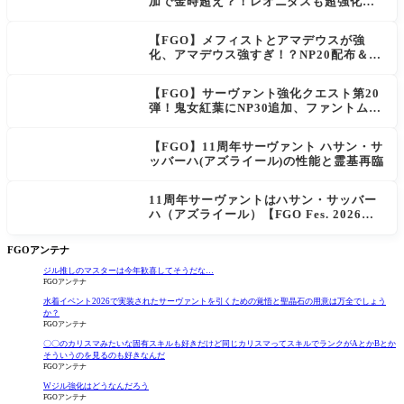
加で金時超え？！レオニダスも超強化で
「低レアとは思えない」の反響
【FGO】メフィストとアマデウスが強
化、アマデウス強すぎ！？NP20配布＆Ar
ts44％強化に「最強でワロタ」の声
【FGO】サーヴァント強化クエスト第20
弾！鬼女紅葉にNP30追加、ファントムも
大幅強化
【FGO】11周年サーヴァント ハサン・サ
ッバーハ(アズライール)の性能と霊基再臨
11周年サーヴァントはハサン・サッバー
ハ（アズライール）【FGO Fes. 2026】
「Fate/Grand Order」カルデア放送局 1
1周年SPまとめ
FGOアンテナ
ジル推しのマスターは今年歓喜してそうだな…
FGOアンテナ
水着イベント2026で実装されたサーヴァントを引くための覚悟と聖晶石の用意は万全でしょう
か？
FGOアンテナ
〇〇のカリスマみたいな固有スキルも好きだけど同じカリスマってスキルでランクがAとかBとか
そういうのを見るのも好きなんだ
FGOアンテナ
Wジル強化はどうなんだろう
FGOアンテナ