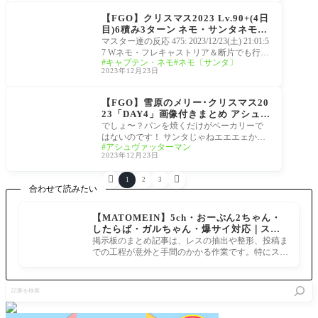
雪原のメリー･クリスマ
ス2023 ～7days / 8years
【FGO】クリスマス2023 Lv.90+(4日
Snow Carol～
目)6積み3ターン ネモ・サンタネモ・
キャストリア編成 3Wお残ししちゃう
マスター達の反応 475: 2023/12/23(土) 21:01:5
んだがポイントは？
7 Wネモ・フレキャストリア＆断片でも行け
キャプテン・ネモ
ネモ〔サンタ〕
るな断片でなくサンタ礼装でも、3W追撃込
2023年12月23日
みなら行
雪原のメリー･クリスマ
ス2023 ～7days / 8years
【FGO】雪原のメリー･クリスマス20
Snow Carol～
23「DAY4」画像付きまとめ アシュヴ
ァッターマン「工業製品って名の神か
でしょ〜？パンを焼くだけがベーカリーで
よ……。」「貴石の輝きを見る度に思
はないのです！ サンタじゃねエエエェか！
アシュヴァッターマン
い出せ。」
貫禄なくて分かりづらかったぜ！ 汚れも弾
2023年12月23日
くし


1
2
3
合わせて読みたい
【MATOMEIN】5ch・おーぷん2ちゃん・
したらば・ガルちゃん・爆サイ対応｜スマ
ホでまとめ記事を作れるアプリ FGOのまと
掲示板のまとめ記事は、レスの抽出や整形、投稿ま
め記事ができるまで
での工程が意外と手間のかかる作業です。特にスマ
ホで完結させようとすると、コ
記
事
を
検