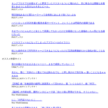
キングプロテアの水着をずっと夢見ていたマスターもついに報われた。目に映るのは素敵な水着
姿とあまりにも巨大なかき氷とビール...
FGOアンテナ
明日強化あるけど星5ルーラーって全体的にあんまり強くないよね
FGOアンテナ
ハベトロットが2026年夏の配布水着サーヴァント…ということは呼延灼の後輩である
FGOアンテナ
今までハベにゃんのこと女として意識してなかったけど水着姿になった途端めっちゃ気になる娘
になった
FGOアンテナ
イリヤスフィールになってしまったアズライールのイラスト
FGOアンテナ
剣ジル条件付きでNP100チャージできるようになったけど宝具効果微妙だから強化が欲しくなる
FGOアンテナ
オススメ外部サイト
昔の水着がそのまま入るジャーニー…まるで成長していない！？
UMAアンテナ
夫さん、妻に「天井のシミ数えてれば終わるでな」と押し倒されて性行為 → 凄いことになるｗｗ
ｗｗｗ
NEWまとめサイトアンテナ！
【悲報】娘「吹奏楽部の顧問に楽器買えって言われた」親「いくらなの？」娘「60万」
NEWまとめサイトアンテナ！
【阪神】大竹耕太郎、勝利インタビューで涙「当たり前に野球ができる、そうじゃない」
New World Antenna
にこ「10円足りないにこ……」
New World Antenna
友人サポカの序盤あるある。「後に回すと逃げ回る」