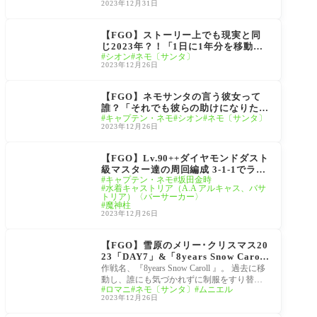
エットも公開！
2023年12月31日
雪原のメリー･クリスマ
ス2023 ～7days / 8years
【FGO】ストーリー上でも現実と同
Snow Carol～
じ2023年？！「1日に1年分を移動
シオン
ネモ〔サンタ〕
し、成功次第、ペーパームーンでその
2023年12月26日
座標にピンを打ち次回のスタート地点
とする。」「そうして当艦は7日かけ
雪原のメリー･クリスマ
て2015年まで遡り、」
ス2023 ～7days / 8years
【FGO】ネモサンタの言う彼女って
Snow Carol～
誰？「それでも彼らの助けになりたい
キャプテン・ネモ
シオン
ネモ〔サンタ〕
と彼女は思った。」雪原のメリー･ク
2023年12月26日
リスマス2023
雪原のメリー･クリスマ
ス2023 ～7days / 8years
【FGO】Lv.90++ダイヤモンドダスト
Snow Carol～
級マスター達の周回編成 3-1-1でラス
キャプテン・ネモ
坂田金時
トはHP78万魔神柱！ドロップは卵・
水着キャストリア（A.A アルキャス、バサ
スカラベ・エーテルの豪華仕様！クリ
トリア）〈バーサーカー〉
スマス2023
魔神柱
2023年12月26日
雪原のメリー･クリスマ
ス2023 ～7days / 8years
【FGO】雪原のメリー･クリスマス20
Snow Carol～
23「DAY7」&「8years Snow Carol
l」画像付きまとめ ネモの真意とロマ
作戦名、『8years Snow Caroll 』。 過去に移
ニとの邂逅、「ある世界とある世界の
動し、誰にも気づかれずに制服をすり替え
ロマニ
ネモ〔サンタ〕
ムニエル
生存競争の話」
る それでも彼らの助けになりたいと彼女は
2023年12月26日
思った。
雪原のメリー･クリスマ