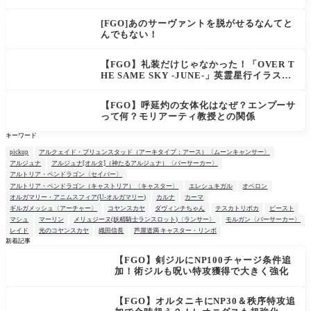
い文明」
[FGO]あのサーヴァントを脱がせるなんてと
んでもない！
【FGO】礼装だけじゃなかった！「OVER T
HE SAME SKY -JUNE-」英霊星行イラスト
＆登場サーヴァントがピックアップ召喚に登
場
【FGO】呼延灼の女体化はなぜ？エンプーサ
って何？モリアーティ教授との関係
キーワード
pickup
アルクェイド・ブリュンスタッド（アーキタイプ：アース）〈ムーンキャンサー〉
アルジュナ
アルジュナ[オルタ]（神たるアルジュナ）〈バーサーカー〉
アルトリア・ペンドラゴン〈セイバー〉
アルトリア・ペンドラゴン（キャストリア）〈キャスター〉
エレシュキガル
オベロン
オルガマリー・アニムスフィア(U-オルガマリー)
カルナ
カーマ
ギルガメッシュ〈アーチャー〉
コヤンスカヤ
ダヴィンチちゃん
テスカトリポカ
ビースト
マシュ
マーリン
メリュジーヌ(妖精騎士ランスロット)〈ランサー〉
モルガン〈バーサーカー〉
レイド
光のコヤンスカヤ
織田信長
芦屋道満 キャスター・リンボ
新着記事
【FGO】剣ジルにNP100チャージ条件追
NEW
加！術ジルも呪い特攻獲得で大きく強化
【FGO】オルタニキにNP30＆秩序特攻追