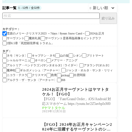
記事一覧
1 - 12件 / 全32件

絞り込み
カテゴリー
雪原のメリー･クリスマス2023 ～7days / 8years Snow Carol～
2024お正月
サーヴァント
魔術礼装
サーヴァント霊基再臨画像セイントグラフ
2部6.5章「死想顕現界域 トラオム」
タグ
ネモ〔サンタ〕
キャプテン・ネモ
山の翁
シオン
ブリトマート
シャルルマーニュ
オベロン
メアリー・アニング
アルトリア・ペンドラゴン[サンタオルタ]〈ライダー〉
アタランテ[オルタ]
魔神柱
ギルガメッシュ〈アーチャー〉
ジャンヌ・オルタ・サンタ・リリィ
ニコラ・テスラ
クリスマス
燕青
出雲阿国
pickup
アルテラ・ザ・サンタ〈アーチャー〉
BB
雪原のメリー･クリスマ
ス2023 ～7days / 8years
2024お正月サーヴァントはヤマトタ
Snow Carol～
ケル！【FGO】
【FGO】「Fate/Grand Order」iOS/Android 対
応スマホゲーム https://youtu.be/2Z5avbpIxM0
ヤマトタケル
2023年12月31日
雪原のメリー･クリスマ
ス2023 ～7days / 8years
【FGO】2024年お正月キャンペーン2
Snow Carol～
024年に活躍するサーヴァントのシル