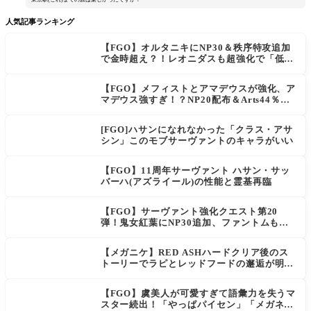
人気記事ランキング
【FGO】オルタニキにNP30＆秩序特攻追加
で金時超え？！レオニダスも超強化で「低レ
アとは思えない」の反響
【FGO】メフィストとアマデウスが強化、ア
マデウス強すぎ！？NP20配布＆Arts44％強
化に「最強でワロタ」の声
[FGO]ハサンになれなかった「クラス・アサ
シン」このモブサーヴァントのキャラがいい
【FGO】11周年サーヴァント ハサン・サッ
バーハ(アズライール)の性能と霊基再臨
【FGO】サーヴァント強化クエスト第20
弾！鬼女紅葉にNP30追加、ファントムも大
幅強化
【メガニケ】RED ASHハードクリア後のス
トーリーでラピとレッドフードの邂逅が明か
される。ラピの正体の謎そしてレッドフード
さん30年寝てた。【勝利の女神NIKKE】
【FGO】虞美人が可愛すぎて語彙力を失うマ
スター続出！「やっぱパイセン」「メガネよ