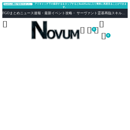
アイキャッチ下の保存するをタップするとBookMarkに入り簡単に再度見ることができま
BookMark機能が追加されました。
す。
FGOまとめニュース速報・最新イベント攻略・ サーヴァント霊基再臨スキル性能評価まとめ Fate/Grand Order





0

0