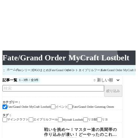
Fate/Grand Order MyCraft Lostbelt
ホーム
Fateシリーズ
[FGOまとめ]Fate/Grand Order
イベント
エイプリルフール
Fate/Grand Order MyCraft Lo

記事一覧
1 - 3件 / 全3件

絞り込み
カテゴリー
イベント
Fate/Grand Order MyCraft Lostbelt
Fate/Grand Order Gutentag Omen
タグ
マインクラフト
エイプリルフール
リヨ鯖
リヨ
Mycraft Lostbelt
Fate/Grand Order MyC
raft Lostbelt
戦いを挑め〜！マスター達の異聞帯の
作り込みが凄い！どーやったのこれ？