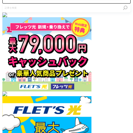
記
事
を
検
索