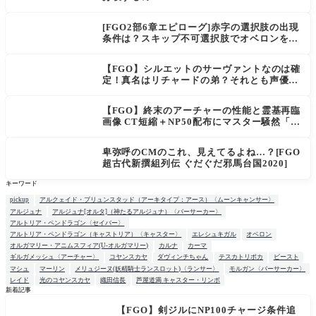
[FGO2部6章エピローグ]赤字の選択肢の出現
条件は？スキップ不可選択肢でオベロンを疑
う選択肢を選ぶと好感度（察しのよさ？）が
上がり出てくる
【FGO】シルエットのサーヴァントなのは確
定！真名はリチャードの弟？それとも声優さ
ん的にアルケイデス？
【FGO】終末のアーチャーの性能と霊基再臨
画像 CT短縮＋NP50配布にマスター騒然「普
通に強い」「サポ性能高すぎ」
卑弥呼のCMのこれ、見えてるよね…？[FGO
超古代新撰組列伝 ぐだぐだ邪馬台国2020]
キーワード
pickup
アルクェイド・ブリュンスタッド（アーキタイプ：アース）〈ムーンキャンサー〉
アルジュナ
アルジュナ[オルタ]（神たるアルジュナ）〈バーサーカー〉
アルトリア・ペンドラゴン〈セイバー〉
アルトリア・ペンドラゴン（キャストリア）〈キャスター〉
エレシュキガル
オベロン
オルガマリー・アニムスフィア(U-オルガマリー)
カルナ
カーマ
ギルガメッシュ〈アーチャー〉
コヤンスカヤ
ダヴィンチちゃん
テスカトリポカ
ビースト
マシュ
マーリン
メリュジーヌ(妖精騎士ランスロット)〈ランサー〉
モルガン〈バーサーカー〉
レイド
光のコヤンスカヤ
織田信長
芦屋道満 キャスター・リンボ
新着記事
【FGO】剣ジルにNP100チャージ条件追
NEW