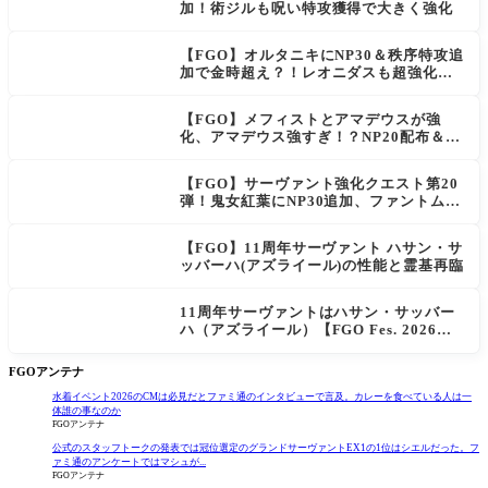
加！術ジルも呪い特攻獲得で大きく強化
【FGO】オルタニキにNP30＆秩序特攻追
加で金時超え？！レオニダスも超強化で
「低レアとは思えない」の反響
【FGO】メフィストとアマデウスが強
化、アマデウス強すぎ！？NP20配布＆Ar
ts44％強化に「最強でワロタ」の声
【FGO】サーヴァント強化クエスト第20
弾！鬼女紅葉にNP30追加、ファントムも
大幅強化
【FGO】11周年サーヴァント ハサン・サ
ッバーハ(アズライール)の性能と霊基再臨
11周年サーヴァントはハサン・サッバー
ハ（アズライール）【FGO Fes. 2026】
「Fate/Grand Order」カルデア放送局 1
1周年SPまとめ
FGOアンテナ
水着イベント2026のCMは必見だとファミ通のインタビューで言及。カレーを食べている人は一
体誰の事なのか
FGOアンテナ
公式のスタッフトークの発表では冠位選定のグランドサーヴァントEX1の1位はシエルだった。フ
ァミ通のアンケートではマシュが...
FGOアンテナ