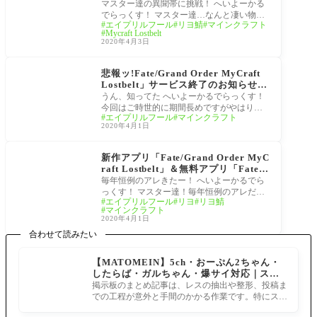
[Fate/Grand Order MyCraft Lostbel
マスター達の異聞帯に挑戦！ へいよーかる
t]FGO私の異聞帯Twitterまとめ
でらっくす！ マスター達…なんと凄い物を
エイプリルフール
リヨ鯖
マインクラフト
作るんだ そして悲しみの4/5の23:59にサービ
Mycraft Lostbelt
ス終
2020年4月3日
Fate/Grand Order MyC
raft Lostbelt
悲報ッ!Fate/Grand Order MyCraft
Lostbelt」サービス終了のお知らせ…
うん、知ってた へいよーかるでらっくす！
今回はご時世的に期間長めですがやはり…
エイプリルフール
マインクラフト
今年のアプリは楽しそうですね、リヨさん
2020年4月1日
絵サ
イベント
新作アプリ「Fate/Grand Order MyC
raft Lostbelt」＆無料アプリ「Fate/G
rand Order Gutentag Omen」の配信
毎年恒例のアレきたー！ へいよーかるでら
キター！[FGO]
っくす！ マスター達！毎年恒例のアレだ
エイプリルフール
リヨ
リヨ鯖
よ！ 【カルデア広報局より】4/1より新作ア
マインクラフト
プリ「
2020年4月1日
合わせて読みたい
【MATOMEIN】5ch・おーぷん2ちゃん・
したらば・ガルちゃん・爆サイ対応｜スマ
ホでまとめ記事を作れるアプリ FGOのまと
掲示板のまとめ記事は、レスの抽出や整形、投稿ま
め記事ができるまで
での工程が意外と手間のかかる作業です。特にスマ
ホで完結させようとすると、コ