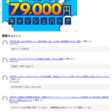
最新のコメント
【FGO】剣ジルにNP100チャージ条件追加！術ジルも呪い特攻獲得で大きく強化
に
匿名
より
2026年8月6日
汝はジャンヌ来るか
【FGO】プレイアブルでジョン欠地王の宝具とスキルが判明
に
匿名
より
2026年5月2日
欠地王って呼んであげて……
【FGO】シルエットのサーヴァントなのは確定！真名はリチャードの弟？それとも声優さん的にアルケイデス？
に
匿名
より
2026年4月28日
なのはが出てくるんじゃないのか
【FGO】今話題の水着BBの絆礼装「深淵のラストリゾート」――インタビューで“奈須きのこ氏の好きな概念礼
装”として挙げられていた
に
匿名
より
2026年1月8日
アズライールが1年間に区切ってくれたし、亜種特異点の頃のハイペースで更新してくれ…