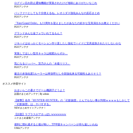
ログイン忘れ防止通知機能が実装されたけど地味にありがたいなこれ
FGOアンテナ
バッファーとしても十分使えるね。レオニダス強化みんなの反応まとめ
FGOアンテナ
『Fate/Grand Order』も11周年を迎えましたがあなたの好きな宝具演出をお教えください
FGOアンテナ
グランドみんな金フォウいれてるもん？
FGOアンテナ
ジキハイはせっかくモーション作り直したし強化でハイドに宝具追加されたりしないかな
FGOアンテナ
実装してほしい型月キャラは相変わらずか…
FGOアンテナ
気になるジッパー。茨乃さんの「水着リリス」
FGOアンテナ
最古の未強化星5ルーラーは卑弥呼だし今回強化来る可能性もありそう？
FGOアンテナ
オススメ外部サイト
おまいらこの暑さでゲーム機調子どうよ？
話題のまとめアンテナ
By admin
【衝撃】名作『HUNTER×HUNTER』の「幻影旅団」とんでもない事が判明ｗｗｗｗもしかして
「幻影旅団」は…ヤバすぎる...
NEWまとめサイトアンテナ！
【話題】ラプラスがアホっぽいwwwwwww
ニケまとめ速報アンテナ
便利に慣れ過ぎると後が怖い…TP半額キャンペーンが待ち遠しいわね
UMAアンテナ