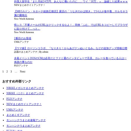
外国人留学生「また月給24万円、あんなに働いたのに…」ワイ「18万」→…論破した結果ｗｗｗ
NEWまとめサイトアンテナ！
【MEGAドン・キホーテ姫路広畑店】露店の「うなぎのかば焼き」で14人が食中毒…サルモネラ
属の菌検出
New World Antenna
情シス「不審メールのURLはクリックするなよ！」同僚「ふむ、ではURLをコピーしてブラウザ
に貼り付けて…っと」
New World Antenna
2番目のお客様
UMAアンテナ
【ウマ娘】ローソンコラボ、『なりきり！からあげクンぬいぐるみ』などの追加グッズ情報公開
話題のまとめアンテナ
By admin
水着イベント2026のCMは必見だとファミ通のインタビューで言及。カレーを食べている人は一
体誰の事なのか
FGOアンテナ
1
2
3
…
Next
おすすめ外部リンク
NIKKEメガニケまとめアンテナ
NIKKE（ニケ）まとめアンテナ
FGOアンテナ
NEWまとめサイトアンテナ！
UMAアンテナ
まとめくすアンテナ
モンハンナウまとめ速報アンテナ
モンハンナウまとめアンテナ