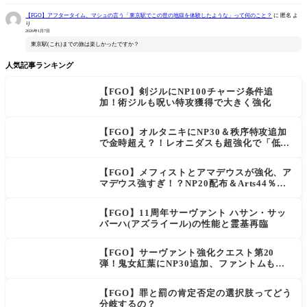
【FGO】アフタータイム、マシュの言う「東京駅でこの世の地獄を体験したような」って何のこと？
に
匿名
よ
り
2026年1月7日
東京駅(これ)までの旅は楽しかったですか？
人気記事ランキング
【FGO】剣ジルにNP100チャージ条件追
加！術ジルも呪い特攻獲得で大きく強化
【FGO】オルタニキにNP30＆秩序特攻追加
で金時超え？！レオニダスも超強化で「低レ
アとは思えない」の反響
【FGO】メフィストとアマデウスが強化、ア
マデウス強すぎ！？NP20配布＆Arts44％強
化に「最強でワロタ」の声
【FGO】11周年サーヴァント ハサン・サッ
バーハ(アズライール)の性能と霊基再臨
【FGO】サーヴァント強化クエスト第20
弾！鬼女紅葉にNP30追加、ファントムも大
幅強化
【FGO】罪と罰の肯定否定の選択肢ってどう
分岐するの？