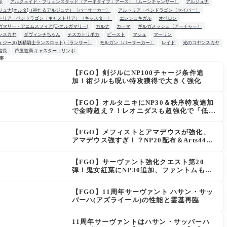
up
アルクェイド・ブリュンスタッド（アーキタイプ：アース）〈ムーンキャンサー〉
アルジュナ
ジュナ[オルタ]（神たるアルジュナ）〈バーサーカー〉
アルトリア・ペンドラゴン〈セイバー〉
トリア・ペンドラゴン（キャストリア）〈キャスター〉
エレシュキガル
オベロン
ガマリー・アニムスフィア(U-オルガマリー)
カルナ
カーマ
ギルガメッシュ〈アーチャー〉
ンスカヤ
ダヴィンチちゃん
テスカトリポカ
ビースト
マシュ
マーリン
ュジーヌ(妖精騎士ランスロット)〈ランサー〉
モルガン〈バーサーカー〉
レイド
光のコヤンスカヤ
信長
芦屋道満 キャスター・リンボ
事
【FGO】剣ジルにNP100チャージ条件追
W
加！術ジルも呪い特攻獲得で大きく強化
【FGO】オルタニキにNP30＆秩序特攻追加
で金時超え？！レオニダスも超強化で「低レ
アとは思えない」の反響
【FGO】メフィストとアマデウスが強化、
アマデウス強すぎ！？NP20配布＆Arts44％
強化に「最強でワロタ」の声
【FGO】サーヴァント強化クエスト第20
弾！鬼女紅葉にNP30追加、ファントムも大
幅強化
【FGO】11周年サーヴァント ハサン・サッ
バーハ(アズライール)の性能と霊基再臨
11周年サーヴァントはハサン・サッバーハ