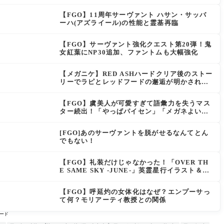
【FGO】11周年サーヴァント ハサン・サッバ
ーハ(アズライール)の性能と霊基再臨
【FGO】サーヴァント強化クエスト第20弾！鬼
女紅葉にNP30追加、ファントムも大幅強化
【メガニケ】RED ASHハードクリア後のストー
リーでラピとレッドフードの邂逅が明かされ
る。ラピの正体の謎そしてレッドフードさん30
年寝てた。【勝利の女神NIKKE】
【FGO】虞美人が可愛すぎて語彙力を失うマス
ター続出！「やっぱパイセン」「メガネよい文
明」
[FGO]あのサーヴァントを脱がせるなんてとん
でもない！
【FGO】礼装だけじゃなかった！「OVER TH
E SAME SKY -JUNE-」英霊星行イラスト＆登
場サーヴァントがピックアップ召喚に登場
【FGO】呼延灼の女体化はなぜ？エンプーサっ
て何？モリアーティ教授との関係
ード