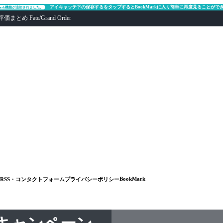
アイキャッチ下の保存するをタップするとBookMarkに入り簡単に再度見ることがで
Mark機能が追加されました。
ate/Grand Order
BookMark
RSS・コンタクトフォーム
プライバシーポリシー