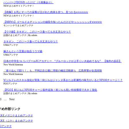
ハンバーグDON作ったけど（※画像あり）
NEWまとめサイトアンテナ！
【画像】お乳にすべての栄養が注がれた肉体を持つ、見つかるwwwwww
NEWまとめサイトアンテナ！
【MHWs】ゴールドエディションの値段今知ったんだけどやっっっっっっすwwwww
モンハンナウまとめアンテナ
【ウマ娘】タキオン、このソース食べても大丈夫なやつ？
話題のまとめアンテナ
By admin
タキオン、このソース食べても大丈夫なやつ？
UMAアンテナ
嫁さんという言葉が似合うウマ娘
UMAアンテナ
日本の中学生 vs リバプールFCアカデミー “ブルーロックが上手くいき始めてるな” 【海外の反応】
New World Antenna
「座り込んで闘う！」も…平和記念公園に滞留の極左活動家ら 広島県警が全員排除
New World Antenna
Wジルドレのスキル強化が実装！剣ジルはジャンヌ系または星属性の味方がいるとNP100チャージ！？
FGOアンテナ
【FGO】剣ジルにNP100チャージ条件追加！術ジルも呪い特攻獲得で大きく強化
話題のまとめアンテナ
By admin
3
…
Next
すめ外部リンク
IKKEメガニケまとめアンテナ
IKKE（ニケ）まとめアンテナ
GOアンテナ