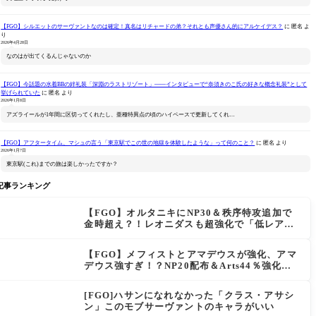
【FGO】シルエットのサーヴァントなのは確定！真名はリチャードの弟？それとも声優さん的にアルケイデス？
に
匿名
よ
り
2026年4月28日
なのはが出てくるんじゃないのか
【FGO】今話題の水着BBの絆礼装「深淵のラストリゾート」――インタビューで“奈須きのこ氏の好きな概念礼装”として
挙げられていた
に
匿名
より
2026年1月8日
アズライールが1年間に区切ってくれたし、亜種特異点の頃のハイペースで更新してくれ…
【FGO】アフタータイム、マシュの言う「東京駅でこの世の地獄を体験したような」って何のこと？
に
匿名
より
2026年1月7日
東京駅(これ)までの旅は楽しかったですか？
記事ランキング
【FGO】オルタニキにNP30＆秩序特攻追加で
金時超え？！レオニダスも超強化で「低レアと
は思えない」の反響
【FGO】メフィストとアマデウスが強化、アマ
デウス強すぎ！？NP20配布＆Arts44％強化に
「最強でワロタ」の声
[FGO]ハサンになれなかった「クラス・アサシ
ン」このモブサーヴァントのキャラがいい