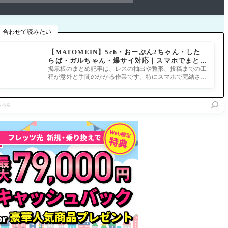
合わせて読みたい
【MATOMEIN】5ch・おーぷん2ちゃん・した
らば・ガルちゃん・爆サイ対応｜スマホでまとめ
記事を作れるアプリ FGOのまとめ記事ができる
掲示板のまとめ記事は、レスの抽出や整形、投稿までの工
まで
程が意外と手間のかかる作業です。特にスマホで完結させ
ようとすると、コ