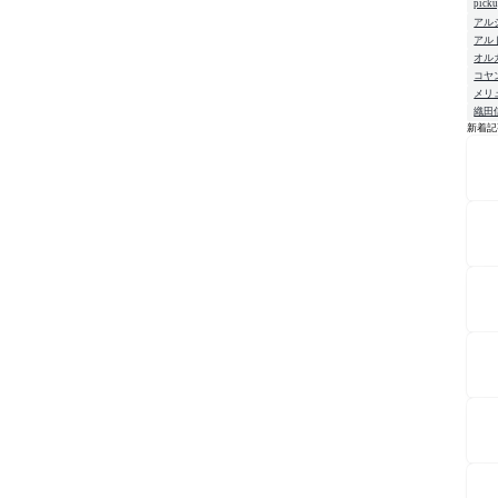
pick
アル
アル
オル
コヤ
メリ
織田
新着記
NE