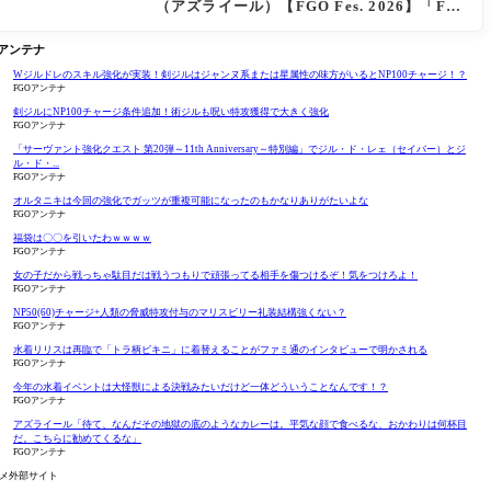
（アズライール）【FGO Fes. 2026】「Fat
e/Grand Order」カルデア放送局 11周年SP
まとめ
Oアンテナ
Wジルドレのスキル強化が実装！剣ジルはジャンヌ系または星属性の味方がいるとNP100チャージ！？
FGOアンテナ
剣ジルにNP100チャージ条件追加！術ジルも呪い特攻獲得で大きく強化
FGOアンテナ
「サーヴァント強化クエスト 第20弾～11th Anniversary～特別編」でジル・ド・レェ（セイバー）とジ
ル・ド・...
FGOアンテナ
オルタニキは今回の強化でガッツが重複可能になったのもかなりありがたいよな
FGOアンテナ
福袋は〇〇を引いたわｗｗｗｗ
FGOアンテナ
女の子だから戦っちゃ駄目だは戦うつもりで頑張ってる相手を傷つけるぞ！気をつけろよ！
FGOアンテナ
NP50(60)チャージ+人類の脅威特攻付与のマリスビリー礼装結構強くない？
FGOアンテナ
水着リリスは再臨で「トラ柄ビキニ」に着替えることがファミ通のインタビューで明かされる
FGOアンテナ
今年の水着イベントは大怪獣による決戦みたいだけど一体どういうことなんです！？
FGOアンテナ
アズライール「待て、なんだその地獄の底のようなカレーは。平気な顔で食べるな、おかわりは何杯目
だ。こちらに勧めてくるな」
FGOアンテナ
メ外部サイト