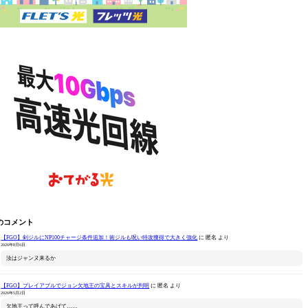
のコメント
【FGO】剣ジルにNP100チャージ条件追加！術ジルも呪い特攻獲得で大きく強化
に
匿名
より
2026年8月6日
汝はジャンヌ来るか
【FGO】プレイアブルでジョン欠地王の宝具とスキルが判明
に
匿名
より
2026年5月2日
欠地王って呼んであげて……