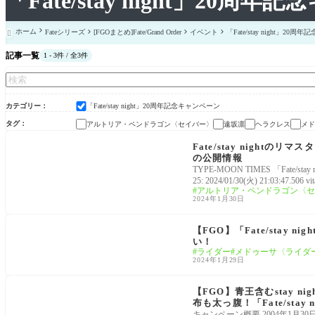
「Fate/stay night」20周
ホーム
Fateシリーズ
[FGOまとめ]Fate/Grand Order
イベント
「Fate/stay night」20

記事一覧
1 - 3件 / 全3件
カテゴリー
「Fate/stay night」20周年記念キャンペーン
タグ
アルトリア・ペンドラゴン〈セイバー〉
遠坂凛
ヘラクレス
メド
「Fate/stay night」20周年記念キャンペーン
Fate/stay nightのリマス
の公開情報
TYPE-MOON TIMES 「Fate/sta
25: 2024/01/30(火) 21:03:47.
アルトリア・ペンドラゴン〈セ
2024年1月30日
「Fate/stay night」20周年記念キャンペーン
【FGO】「Fate/stay
い！
ライダー
メドゥーサ〈ライダ
2024年1月29日
「Fate/stay night」20周年記念キャンペーン
【FGO】青王含むstay 
布も太っ腹！「Fate/stay
キャンペーン概要 2004年1月30日