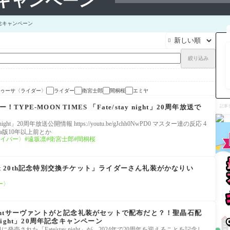
年記念キャンペーン
周年記念キャンペーン

絞り込み
ゥーサ〈ライダー〉
ライダー
衛宮士郎
間桐桜
エミヤ
記
ター！TYPE-MOON TIMES 「Fate/stay night」20周年放送で
事
を
検
y night」20周年放送公開情報 https://youtu.be/gJchh0NwPD0 マスター達の反応 4
索
506 vita版10年以上前とか
イバー〉
遠坂凛
衛宮士郎
間桐桜
 night 20th記念特別交換チケット」ライダーさん礼装がかなりい
ー〉
nightサーヴァントがと記念礼装がセットで配布だと？！聖晶石配
 night」20周年記念キャンペーン
に発売された「Fate/stay night」が、2024年で20周年を迎えることを記念し