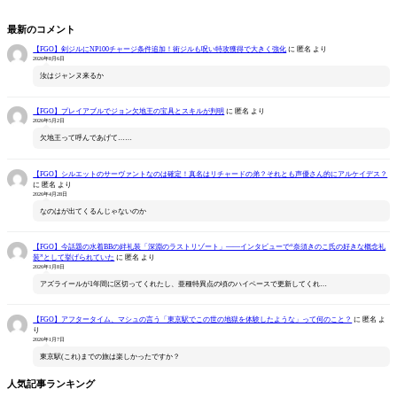
最新のコメント
【FGO】剣ジルにNP100チャージ条件追加！術ジルも呪い特攻獲得で大きく強化
に
匿名
より
2026年8月6日
汝はジャンヌ来るか
【FGO】プレイアブルでジョン欠地王の宝具とスキルが判明
に
匿名
より
2026年5月2日
欠地王って呼んであげて……
【FGO】シルエットのサーヴァントなのは確定！真名はリチャードの弟？それとも声優さん的にアルケイデス？
に
匿名
より
2026年4月28日
なのはが出てくるんじゃないのか
【FGO】今話題の水着BBの絆礼装「深淵のラストリゾート」――インタビューで“奈須きのこ氏の好きな概念礼
装”として挙げられていた
に
匿名
より
2026年1月8日
アズライールが1年間に区切ってくれたし、亜種特異点の頃のハイペースで更新してくれ…
【FGO】アフタータイム、マシュの言う「東京駅でこの世の地獄を体験したような」って何のこと？
に
匿名
よ
り
2026年1月7日
東京駅(これ)までの旅は楽しかったですか？
人気記事ランキング