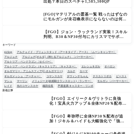
出処？本日のスペチャ1,585,300QP
[FGO]マテリアルの霊基一覧 戦ったはずなの
にモルガンが未召喚表示にならないのは何
故？
【FGO】ジョン・ラックランド実装！スキル
判明、B30＆NP30付与にカリスマでサポ性
能は高め？再臨でワンコがついてきてお得！
キーワード
pickup
アルクェイド・ブリュンスタッド（アーキタイプ：アース）〈ムーンキャンサー〉
アルジュナ
アルジュナ[オルタ]（神たるアルジュナ）〈バーサーカー〉
アルトリア・ペンドラゴン〈セイバー〉
アルトリア・ペンドラゴン（キャストリア）〈キャスター〉
エレシュキガル
オベロン
オルガマリー・アニムスフィア(U-オルガマリー)
カルナ
カーマ
ギルガメッシュ〈アーチャー〉
コヤンスカヤ
ダヴィンチちゃん
テスカトリポカ
ビースト
マシュ
マーリン
メリュジーヌ(妖精騎士ランスロット)〈ランサー〉
モルガン〈バーサーカー〉
レイド
光のコヤンスカヤ
織田信長
芦屋道満 キャスター・リンボ
新着記事
【FGO】エイリーク＆ヴリトラに良強
NEW
化！宝具火力アップ＆全体NP20％配布で
一気に使いやすく
【FGO】卑弥呼に全体NP30％配布が追
加！ジキル＆ハイドも大幅強化で「強す
ぎる」の声
【FGO】剣ジルにNP100チャージ条件追