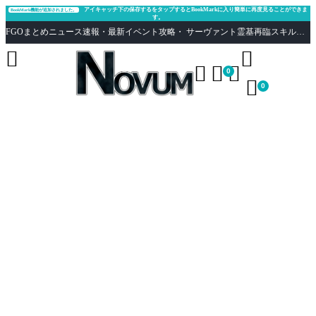
アイキャッチ下の保存するをタップするとBookMarkに入り簡単に再度見ることができま
BookMark機能が追加されました。
す。
FGOまとめニュース速報・最新イベント攻略・ サーヴァント霊基再臨スキル性能評価まとめ Fate/Grand Order





0

0