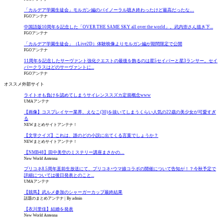
「カルデア学園生徒会」モルガン編のバイノーラル聴き終わったけど最高だったな…
FGOアンテナ
中国語版10周年を記念した「OVER THE SAME SKY all over the world」。武内崇さん描き下...
FGOアンテナ
「カルデア学園生徒会」（Live2D）体験映像よりモルガン編が期間限定で公開
FGOアンテナ
11周年を記念したサーヴァント強化クエストの最後を飾るのは星5セイバーと星3ランサー。セイ
バークラスはどのサーヴァントに...
FGOアンテナ
オススメ外部サイト
ライトオも負けを認めてしまうサイレンススズカ定規概念www
UMAアンテナ
【画像】コスプレイヤー業界、えなこ(30)を抜いてしまうくらい人気の22歳の美少女が可愛すぎ
る
NEWまとめサイトアンテナ！
【文学クイズ】これは、誰のどの小説に出てくる言葉でしょうか？
NEWまとめサイトアンテナ！
【NMB48】田中美空のミステリー講座まさかの…
New World Antenna
プリコネ8.5周年直前生放送にて、プリコネ×ウマ娘コラボの開催について告知が！？今秋予定で
詳細については後日発表とのこと...
UMAアンテナ
【競馬】武ルメ参加のシャーガーカップ最終結果
話題のまとめアンテナ
By admin
【衣川里佳】結婚を発表
New World Antenna