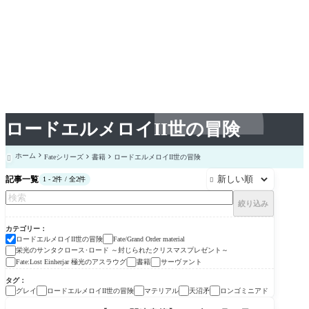
ロードエルメロイII世の冒険
ホーム
Fateシリーズ
書籍
ロードエルメロイII世の冒険

記事一覧
1 - 2件 / 全2件

絞り込み
カテゴリー
ロードエルメロイII世の冒険
Fate/Grand Order material
栄光のサンタクロース･ロード ～封じられたクリスマスプレゼント～
Fate:Lost Einherjar 極光のアスラウグ
書籍
サーヴァント
タグ
グレイ
ロードエルメロイII世の冒険
マテリアル
天沼矛
ロンゴミニアド
サーヴァント