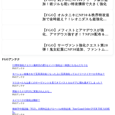
加！術ジルも呪い特攻獲得で大きく強化
【FGO】オルタニキにNP30＆秩序特攻追
加で金時超え？！レオニダスも超強化で
「低レアとは思えない」の反響
【FGO】メフィストとアマデウスが強
化、アマデウス強すぎ！？NP20配布＆Ar
ts44％強化に「最強でワロタ」の声
【FGO】サーヴァント強化クエスト第20
弾！鬼女紅葉にNP30追加、ファントムも
大幅強化
FGOアンテナ
11周年強化クエスト最終日の星5セイバー強化は一体誰になるんだろうな
FGOアンテナ
モーション改修されて宝具演出短くなった上に宝具強化ってエイリークイヤーか今年は？
FGOアンテナ
マスターたちは多くのサーヴァントを見てきてバストカルデアに慣れ過ぎてしまった？
FGOアンテナ
周瑜そろそろFGOに実装されんかな…
FGOアンテナ
エイリークの強化は微妙？
FGOアンテナ
簡体字中国語版『FGO』10周年記念グローバル特別企画「Fate/Grand Order OVER THE SAME
S...
FGOアンテナ