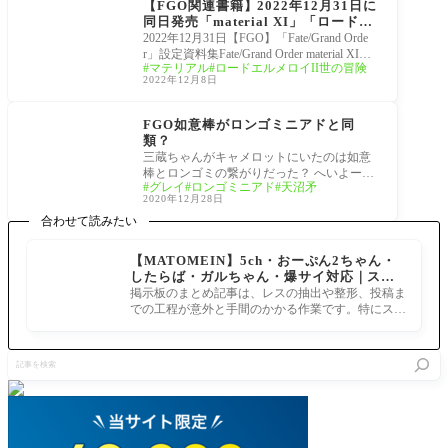
【FGO関連書籍】2022年12月31日に
同日発売「material XI」「ロード・
エルメロイII世の冒険(5)」「Fate:Lo
2022年12月31日【FGO】「Fate/Grand Orde
st Einherjar 極光のアスラウグ(1) 」
r」設定資料集Fate/Grand Order material XIロ
マテリアル
ロードエルメロイII世の冒険
ード・エルメロイII世の冒険 5巻待望の新シ
2022年12月8日
リーズFate:Lost Einherjar
栄光のサンタクロース･
ロード ～封じられたク
FGO如意棒がロンゴミニアドと同
リスマスプレゼント～
類？
三蔵ちゃんがキャメロットにいたのは如意
棒とロンゴミの繋がりだった？ へいよーか
グレイ
ロンゴミニアド
天沼矛
るでらっくす！ 三蔵ちゃんバトル時に如意
2020年12月28日
棒振
合わせて読みたい
【MATOMEIN】5ch・おーぷん2ちゃん・
したらば・ガルちゃん・爆サイ対応｜スマ
ホでまとめ記事を作れるアプリ FGOのまと
掲示板のまとめ記事は、レスの抽出や整形、投稿ま
め記事ができるまで
での工程が意外と手間のかかる作業です。特にスマ
ホで完結させようとすると、コ
記
事
を
検
索