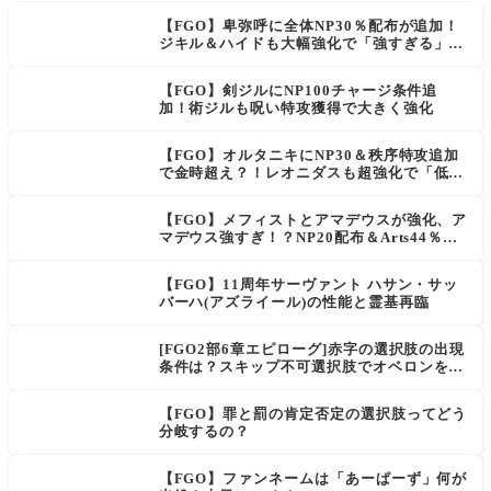
【FGO】卑弥呼に全体NP30％配布が追加！
ジキル＆ハイドも大幅強化で「強すぎる」の
声
【FGO】剣ジルにNP100チャージ条件追
加！術ジルも呪い特攻獲得で大きく強化
【FGO】オルタニキにNP30＆秩序特攻追加
で金時超え？！レオニダスも超強化で「低レ
アとは思えない」の反響
【FGO】メフィストとアマデウスが強化、ア
マデウス強すぎ！？NP20配布＆Arts44％強
化に「最強でワロタ」の声
【FGO】11周年サーヴァント ハサン・サッ
バーハ(アズライール)の性能と霊基再臨
[FGO2部6章エピローグ]赤字の選択肢の出現
条件は？スキップ不可選択肢でオベロンを疑
う選択肢を選ぶと好感度（察しのよさ？）が
上がり出てくる
【FGO】罪と罰の肯定否定の選択肢ってどう
分岐するの？
【FGO】ファンネームは「あーぱーず」何が