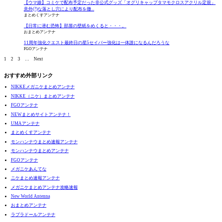
【ウマ娘】コミケで配布予定だった非公式グッズ「オグリキャップタマモクロスアクリル定規」
意外(?)な落とし穴により配布を撤...
まとめくすアンテナ
【日常に潜む恐怖】部屋の壁紙をめくると・・・。
おまとめアンテナ
11周年強化クエスト最終日の星5セイバー強化は一体誰になるんだろうな
FGOアンテナ
1
2
3
…
Next
おすすめ外部リンク
NIKKEメガニケまとめアンテナ
NIKKE（ニケ）まとめアンテナ
FGOアンテナ
NEWまとめサイトアンテナ！
UMAアンテナ
まとめくすアンテナ
モンハンナウまとめ速報アンテナ
モンハンナウまとめアンテナ
FGOアンテナ
メガニケあんてな
ニケまとめ速報アンテナ
メガニケまとめアンテナ攻略速報
New World Antenna
おまとめアンテナ
ラブラドールアンテナ