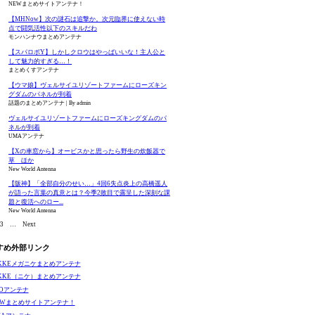
NEWまとめサイトアンテナ！
【MHNow】次の謎石は追撃か。次元臨界に使えない時
点で闘気活性以下のスキルだわ
モンハンナウまとめアンテナ
【スパロボY】しかしクロウはやっぱいいな！主人公と
して魅力的すぎる…！
まとめくすアンテナ
【ウマ娘】ヴェルサイユリゾートファームにローズキン
グダムのパネルが到着
話題のまとめアンテナ
By admin
ヴェルサイユリゾートファームにローズキングダムのパ
ネルが到着
UMAアンテナ
【Xの車窓から】オービスかと思ったら野生の炊飯器で
草 ほか
New World Antenna
【阪神】「全部自分のせい…」4回6失点炎上の高橋遥人
が語った言葉の真意とは？今季2敗目で露呈した深刻な課
題と復活へのロー...
New World Antenna
3
…
Next
すめ外部リンク
IKKEメガニケまとめアンテナ
IKKE（ニケ）まとめアンテナ
GOアンテナ
EWまとめサイトアンテナ！