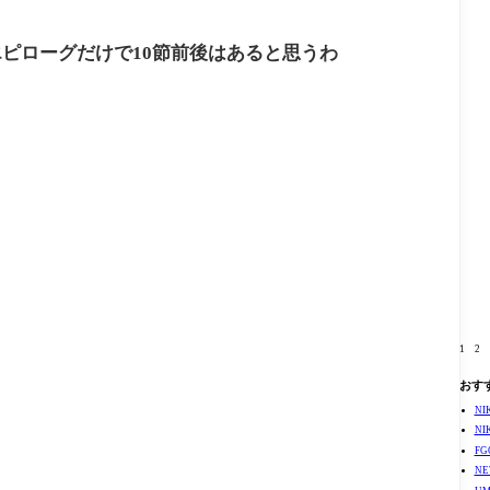
ピローグだけで10節前後はあると思うわ
1
2
おす
N
N
F
N