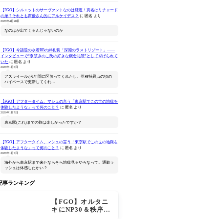
【FGO】シルエットのサーヴァントなのは確定！真名はリチャード
の弟？それとも声優さん的にアルケイデス？
に
匿名
より
2026年4月28日
なのはが出てくるんじゃないのか
【FGO】今話題の水着BBの絆礼装「深淵のラストリゾート」――
インタビューで“奈須きのこ氏の好きな概念礼装”として挙げられて
Fate/Grand Order
ねんどろいど Fate/Grand
セイバー/
いた
に
匿名
より
Original Soundtrack
Order アーチャー/バーヴ
ドラゴン 真
2026年1月8日
Ⅶ(初回仕様限定盤)
ァン シー
アズライールが1年間に区切ってくれたし、亜種特異点の頃の
Amazonで見る
Amazonで見る
Ama
ハイペースで更新してくれ…
【FGO】アフタータイム、マシュの言う「東京駅でこの世の地獄を
体験したような」って何のこと？
に
匿名
より
2026年1月7日
東京駅(これ)までの旅は楽しかったですか？
【FGO】アフタータイム、マシュの言う「東京駅でこの世の地獄を
体験したような」って何のこと？
に
匿名
より
2026年1月7日
海外から東京駅まで来たならそら地獄見るやろなって。通勤ラ
ッシュは体感したかい？
記事ランキング
【FGO】オルタニ
キにNP30＆秩序特
攻追加で金時超