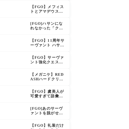
え？！レオニダス
【FGO】メフィス
も超強化で「低レ
トとアマデウスが
アとは思えない」
強化、アマデウス
の反響
強すぎ！？NP20配
[FGO]ハサンにな
布＆Arts44％強化
れなかった「クラ
に「最強でワロ
ス・アサシン」こ
タ」の声
のモブサーヴァン
【FGO】11周年サ
トのキャラがいい
ーヴァント ハサ
ン・サッバーハ(ア
ズライール)の性能
【FGO】サーヴァ
と霊基再臨
ント強化クエスト
第20弾！鬼女紅葉
にNP30追加、ファ
【メガニケ】RED
ントムも大幅強化
ASHハードクリア
後のストーリーで
ラピとレッドフー
【FGO】虞美人が
ドの邂逅が明かさ
可愛すぎて語彙力
れる。ラピの正体
を失うマスター続
の謎そしてレッド
出！「やっぱパイ
フードさん30年寝
[FGO]あのサーヴ
セン」「メガネよ
てた。【勝利の女
ァントを脱がせる
い文明」
神NIKKE】
なんてとんでもな
い！
【FGO】礼装だけ