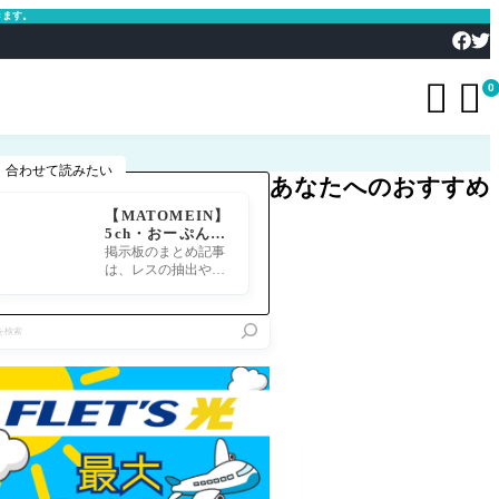
きます。


0
合わせて読みたい
あなたへのおすすめ
【MATOMEIN】
5ch・おーぷん2
ちゃん・したら
掲示板のまとめ記事
ば・ガルちゃん・
は、レスの抽出や整
爆サイ対応｜スマ
形、投稿までの工程
ホでまとめ記事を
が意外と手間のかか
作れるアプリ FG
る作業です。特にス
Oのまとめ記事が
マホで完結させよう
できるまで
とすると、コ