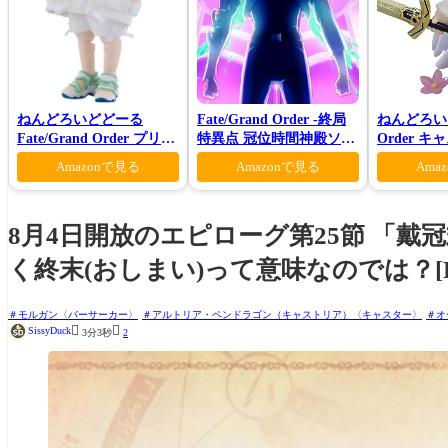
ねんどろいどどーる
Fate/Grand Order -終局
ねんどろいど 
Fate/Grand Order プリテ
特異点 冠位時間神殿ソロ
Order 
ンダー/オベロン 爽やかサ
モン-(完全生産限定版)
ン 花の魔術
Amazonで見る
Amazonで見る
Ama
マー・プリンスVer.
8月4日開放のエピローグ第25節 「
く終末(おしまい)って意味なのでは？[F
モルガン〈バーサーカー〉
アルトリア・ペンドラゴン（キャストリア）〈キャスター〉
オ


SissyDuck
3分3秒
2