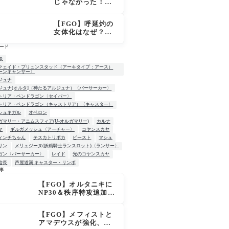
じゃなかった！
「OVER THE SA
ME SKY -JUNE
【FGO】呼延灼の
-」英霊星行イラス
女体化はなぜ？エ
ト＆登場サーヴァ
ンプーサって何？
ントがピックアッ
ード
モリアーティ教授
プ召喚に登場
との関係
up
クェイド・ブリュンスタッド（アーキタイプ：アース）
ーンキャンサー〉
ジュナ
ジュナ[オルタ]（神たるアルジュナ）〈バーサーカー〉
トリア・ペンドラゴン〈セイバー〉
トリア・ペンドラゴン（キャストリア）〈キャスター〉
シュキガル
オベロン
ガマリー・アニムスフィア(U-オルガマリー)
カルナ
マ
ギルガメッシュ〈アーチャー〉
コヤンスカヤ
ィンチちゃん
テスカトリポカ
ビースト
マシュ
リン
メリュジーヌ(妖精騎士ランスロット)〈ランサー〉
ガン〈バーサーカー〉
レイド
光のコヤンスカヤ
信長
芦屋道満 キャスター・リンボ
事
【FGO】オルタニキに
W
NP30＆秩序特攻追加で
金時超え？！レオニダ
スも超強化で「低レア
【FGO】メフィストと
とは思えない」の反響
アマデウスが強化、ア