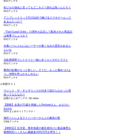
FGOアンテナ
剣ジルの強化と言ってもどこをどう弄れば良いんだろう
FGOアンテナ
アニプレックスってFGO以外で稼げるスマホゲームって
あるんだっけ？
FGOアンテナ
『Fate/Grand Order』11周年を記念して配布された聖晶石
は無事でしょうか？
FGOアンテナ
水着ハベにゃんにはシーサーの着ぐるみの霊衣があるら
しいな
FGOアンテナ
北欧異聞帯でシトナイと一緒に歩くエミヤのイラスト
FGOアンテナ
黎明の虹腕がもっと欲しい…そうだ…もっと痛めつけよ
う…仲間を呼ぶかもしれない
FGOアンテナ
メ外部サイト
マジック・ザ・ギャザリングが日本で流行らなかった理
由ってなんなの？
話題のまとめアンテナ
By admin
【朗報】全員が35歳を突破したPerfumeさん、おエロい
wwww
NEWまとめサイトアンテナ！
海外トレによるライトハローさんとの最高の夜
UMAアンテナ
【神対応】任天堂、熊本地震の被災者向けに製品修理を
無償対応へ！さらに義援金5000万円を寄付！！