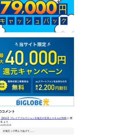
のコメント
【FGO】プレイアブルでジョン欠地王の宝具とスキルが判明
に
匿
名
より
2026年5月2日
欠地王って呼んであげて……