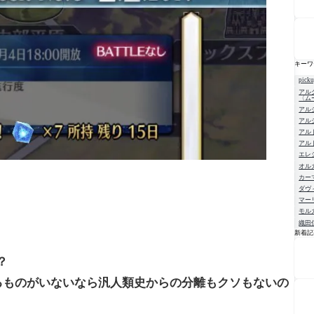
キーワ
pick
アル
〈ム
アル
アル
アル
アル
エレ
オル
カー
ダヴ
マー
モル
織田
新着記
NE
？
てるものがいないなら汎人類史からの分離もクソもないの