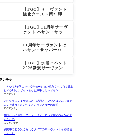
マデウス強すぎ！？NP
20配布＆Arts44％強化
【FGO】サーヴァント
に「最強でワロタ」の
強化クエスト第20弾！
声
鬼女紅葉にNP30追加、
ファントムも大幅強化
【FGO】11周年サーヴ
ァント ハサン・サッバ
ーハ(アズライール)の性
能と霊基再臨
11周年サーヴァントは
ハサン・サッバーハ
（アズライール）【FG
O Fes. 2026】「Fate/
【FGO】水着イベント
Grand Order」カルデ
2026新規サーヴァント
ア放送局 11周年SPまと
公開！水着リリス水着
め
プロテア水着紅閻魔に
Oアンテナ
配布は水着はベトロッ
ト！
エミヤは9年前じゃなく今モーション改修されてたら投影
してる剣のデザインもっと派手になってそう
FGOアンテナ
いけタラスク！がまんだ！結局アキレウスはなんでタラ
スクを連れてたのか？というマスターの疑問
FGOアンテナ
金時といい勝負。クーフーリン・オルタ強化みんなの反
応まとめ
FGOアンテナ
戦闘中に姿を変えられるタイプのサーヴァントも結構増
えました