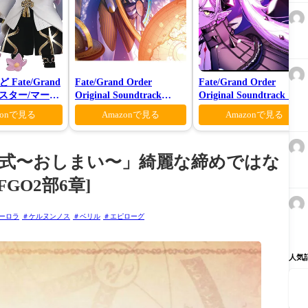
Fate/Grand
Fate/Grand Order
Fate/Grand Order
キャスター/マーリ
Original Soundtrack
Original Soundtrack Ⅶ
師Ver.
VI(初回仕様限定盤)
zonで見る
Amazonで見る
Amazonで見る
戴冠式〜おしまい〜」綺麗な締めではな
GO2部6章]
ーロラ
ケルヌンノス
ベリル
エピローグ
人気