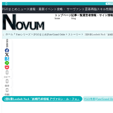

Book
FGOまとめニュース速報・最新イベント攻略・ サーヴァント霊基再臨スキル性能評価まとめ F
トップページ
記事一覧
運営者情報・サイト情報
home
blog
ホーム
Fateシリーズ
[FGOまとめ]Fate/Grand Order
ストーリー
2部6章Lostbelt No.

SHARE:

コピー

保存

印刷
2部6章Lostbelt No.6「妖精円卓領域 アヴァロン・ル・フェ」
FGO考察[Fate/Grand Or