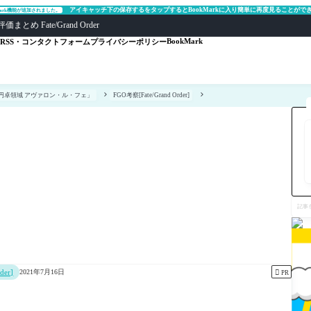
アイキャッチ下の保存するをタップするとBookMarkに入り簡単に再度見ることがで
Mark機能が追加されました。
ate/Grand Order
BookMark
RSS・コンタクトフォーム
プライバシーポリシー
6「妖精円卓領域 アヴァロン・ル・フェ」
FGO考察[Fate/Grand Order]
記
事
を
検
索
der]

2021年7月16日
PR