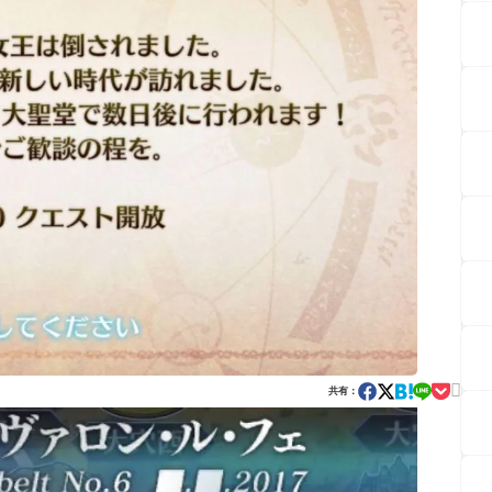

共有：