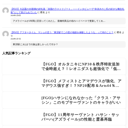
【FGO】今話題の水着BBの絆礼装「深淵のラストリゾート」――インタビューで“奈須きのこ氏の好きな概念礼
装”として挙げられていた
に
匿名
より
2026年1月8日
アズライールが1年間に区切ってくれたし、亜種特異点の頃のハイペースで更新してくれ…
【FGO】アフタータイム、マシュの言う「東京駅でこの世の地獄を体験したような」って何のこと？
に
匿名
よ
り
2026年1月7日
東京駅(これ)までの旅は楽しかったですか？
人気記事ランキング
【FGO】オルタニキにNP30＆秩序特攻追加
で金時超え？！レオニダスも超強化で「低レ
アとは思えない」の反響
【FGO】メフィストとアマデウスが強化、ア
マデウス強すぎ！？NP20配布＆Arts44％強
化に「最強でワロタ」の声
[FGO]ハサンになれなかった「クラス・アサ
シン」このモブサーヴァントのキャラがいい
【FGO】11周年サーヴァント ハサン・サッ
バーハ(アズライール)の性能と霊基再臨