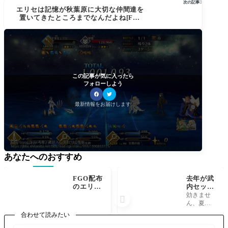
次の記事

た。汚れ仕事ポジションに率先して行く
エリセは記憶が秋葉原に大切な仲間達を
のやめなさいよｗ
置いてきたところまでなんだよね[FGO
盤上遊戯黙示録]ストーリー考察
この記事が気に入ったら
フォローしよう
最新情報をお届けします
あなたへのおすすめ
FGO配布
去年が武
のエリち
内セット
ゃんシン
だったか
効きませ

デレラN
ら今年は
ん、夏で
P獲得に
アルコセ
すから。
合わせて読みたい
スターと
ットで星
へいよー
周回で強
4配布メ
かるでら