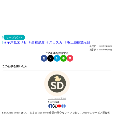
サーヴァント

宇津見エリセ
高難易度
スカスカ
盤上遊戯黙示録

公開日：
2020年5月31日
更新日：
2020年5月31日
この記事を共有する
この記事を書いた人
ノウムカルデア運営者
SissyDuck
Fate/Grand Order（FGO）およびType-Moon作品の熱心なファンであり、2015年のサービス開始初