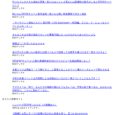
Wジルドレのスキル強化が実装！剣ジルはジャンヌ系または星属性の味方がいるとNP100チャー
ジ！？
FGOアンテナ
剣ジルにNP100チャージ条件追加！術ジルも呪い特攻獲得で大きく強化
FGOアンテナ
「サーヴァント強化クエスト 第20弾～11th Anniversary～特別編」でジル・ド・レェ（セイバ
ー）とジル・ド・...
FGOアンテナ
オルタニキは今回の強化でガッツが重複可能になったのもかなりありがたいよな
FGOアンテナ
福袋は〇〇を引いたわｗｗｗｗ
FGOアンテナ
女の子だから戦っちゃ駄目だは戦うつもりで頑張ってる相手を傷つけるぞ！気をつけろよ！
FGOアンテナ
NP50(60)チャージ+人類の脅威特攻付与のマリスビリー礼装結構強くない？
FGOアンテナ
水着リリスは再臨で「トラ柄ビキニ」に着替えることがファミ通のインタビューで明かされる
FGOアンテナ
今年の水着イベントは大怪獣による決戦みたいだけど一体どういうことなんです！？
FGOアンテナ
アズライール「待て、なんだその地獄の底のようなカレーは。平気な顔で食べるな、おかわりは
何杯目だ。こちらに勧めてくるな」
FGOアンテナ
オススメ外部サイト
ハンバーグDON作ったけど（※画像あり）
NEWまとめサイトアンテナ！
【画像】お乳にすべての栄養が注がれた肉体を持つ、見つかるwwwwww