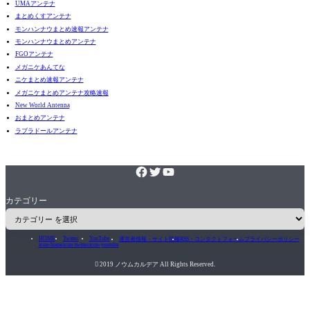
UMAアンテナ
まとめくすアンテナ
モンハンナウまとめ速報アンテナ
モンハンナウまとめアンテナ
FGOアンテナ
メガニケあんてな
ニケまとめ速報アンテナ
メガニケまとめアンテナ攻略速報
New World Antenna
おまとめアンテナ
ラブラドールアンテナ
カテゴリー
HOME
Twitter
YouTube
運営者情報・サイト情報
RSS・コンタクトフォーム
プライバシーポリシー
icon-home
icon-twitter
icon-youtube

2019 ノウムカルデア All Rights Reserved.