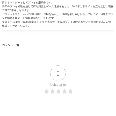
日からマスターとしてプレイを継続中です。
長年のプレイ経験を通じて得た知識とゲーム理解をもとに、2019年に本サイトを立ち上げ、現在
で運営6年目となります。
ガジェットやゲームへの深い興味・理解を活かし、FGOを楽しみながら、プレイヤー目線とファ
ンの情熱を両立した情報発信を行っています。
マスターLv.190、第2部終章までクリア済みで、実際のプレイ体験に基づいた信頼性の高い記事
作成を心がけています。
コメント一覧
0
記事の評価