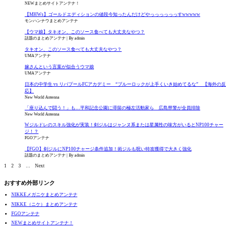
NEWまとめサイトアンテナ！
【MHWs】ゴールドエディションの値段今知ったんだけどやっっっっっっすwwwww
モンハンナウまとめアンテナ
【ウマ娘】タキオン、このソース食べても大丈夫なやつ？
話題のまとめアンテナ
By admin
タキオン、このソース食べても大丈夫なやつ？
UMAアンテナ
嫁さんという言葉が似合うウマ娘
UMAアンテナ
日本の中学生 vs リバプールFCアカデミー “ブルーロックが上手くいき始めてるな” 【海外の反
応】
New World Antenna
「座り込んで闘う！」も…平和記念公園に滞留の極左活動家ら 広島県警が全員排除
New World Antenna
Wジルドレのスキル強化が実装！剣ジルはジャンヌ系または星属性の味方がいるとNP100チャー
ジ！？
FGOアンテナ
【FGO】剣ジルにNP100チャージ条件追加！術ジルも呪い特攻獲得で大きく強化
話題のまとめアンテナ
By admin
1
2
3
…
Next
おすすめ外部リンク
NIKKEメガニケまとめアンテナ
NIKKE（ニケ）まとめアンテナ
FGOアンテナ
NEWまとめサイトアンテナ！