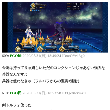
609:
FGO民
2020/05/31(日) 18:49:24 ID:o/OYv13g0
令呪は持ってりゃ嬉しいただのコレクションじゃあない強力な
兵器なんですよ
兵器は使わなきゃ（フルバフからの宝具3連射）
610:
FGO民
2020/05/31(日) 18:53:58 ID:QZ8h8/mk0
剣トルフォ使った