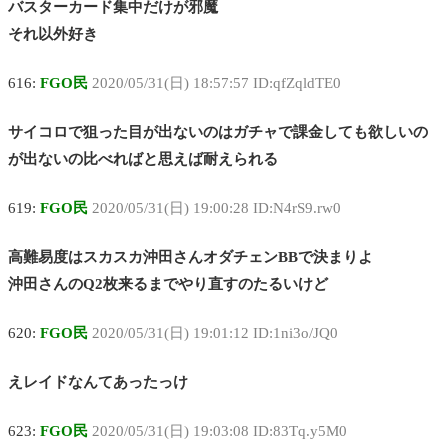
バスターカード集中だけが邪魔
それ以外好き
616:
FGO民
2020/05/31(日) 18:57:57 ID:qfZqldTE0
サイコロで狙った目が出ないのはガチャで課金しても欲しいの
が出ないの比べればと思えば耐えられる
619:
FGO民
2020/05/31(日) 19:00:28 ID:N4rS9.rw0
高難易度はスカスカ沖田さんオダチェンBBで決まりよ
沖田さんのQ2枚来るまでやり直すのたるいけど
620:
FGO民
2020/05/31(日) 19:01:12 ID:1ni3o/JQ0
えレイドなんてあったっけ
623:
FGO民
2020/05/31(日) 19:03:08 ID:83Tq.y5M0