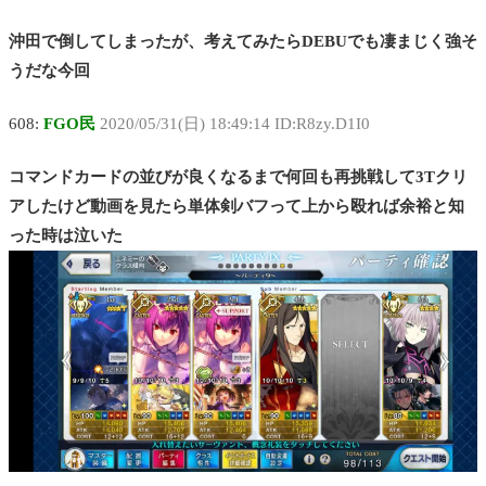
沖田で倒してしまったが、考えてみたらDEBUでも凄まじく強そ
うだな今回
608:
FGO民
2020/05/31(日) 18:49:14 ID:R8zy.D1I0
コマンドカードの並びが良くなるまで何回も再挑戦して3Tクリ
アしたけど動画を見たら単体剣バフって上から殴れば余裕と知
った時は泣いた