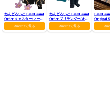
ねんどろいど Fate/Grand
ねんどろいど Fate/Grand
Fate/Grand
Order キャスター/マーリ
Order プリテンダー/オベ
Original S
ン 花の魔術師Ver.
ロン ヴォーティガーン
Ⅶ(初回仕
Amazonで見る
Amazonで見る
Ama