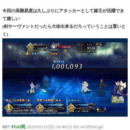
今回の高難易度は久しぶりにアタッカーとして嫁王が活躍でき
て嬉しい
(剣サーヴァントだったら大体出来るだろっていうことは置いと
く)
607:
FGO民
2020/05/31(日) 18:46:52 ID:.wOZFmGg0