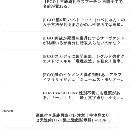
【FGO】言峰綺礼ラスプーチン 再臨全てで
名前が変わる。
[FGO2部6章]ハベトロット（ハベにゃん）の
入手方法が判明まさかの…性能面では高級な
ステラな模様
[FGO]何故か死因を宝具にするサーヴァント
が結構いるが自分に特攻入らないのかな？モ
ーさんはロンゴミニアド持ってきてくれても
いいんですよ！
[FGO]スカディに幕間追加、シグルド強化ク
エストでスキル「竜種改造」を強化！倍率と
ターンは？Road to 7 [Lostbelt No.2]
[FGO]謎のイケメンの真名判明 あ、アラフ
ィフリリィだと…「ジェームズ・モリアーテ
ィ」クラスとスキル宝具は？
Fate/Grand Order 性別不明にも種類があ
る。「ー」「？」「朕」文字通り「不明」表
記はリンボだけ。サーヴァント性別まとめ[F
GO]

前の記事
画像付き最終再臨バレ注意！宇津見エリ
セ天逆鉾[FGO盤上遊戯黙示録] マイルー
ムでエリちつついたら「君のやりたくな
いことは私がやるから」って言い出し