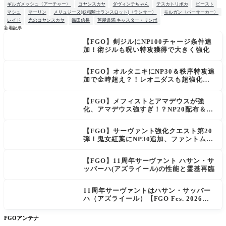
ギルガメッシュ〈アーチャー〉
コヤンスカヤ
ダヴィンチちゃん
テスカトリポカ
ビースト
マシュ
マーリン
メリュジーヌ(妖精騎士ランスロット)〈ランサー〉
モルガン〈バーサーカー〉
レイド
光のコヤンスカヤ
織田信長
芦屋道満 キャスター・リンボ
新着記事
【FGO】剣ジルにNP100チャージ条件追
NEW
加！術ジルも呪い特攻獲得で大きく強化
【FGO】オルタニキにNP30＆秩序特攻追
加で金時超え？！レオニダスも超強化で
「低レアとは思えない」の反響
【FGO】メフィストとアマデウスが強
化、アマデウス強すぎ！？NP20配布＆Ar
ts44％強化に「最強でワロタ」の声
【FGO】サーヴァント強化クエスト第20
弾！鬼女紅葉にNP30追加、ファントムも
大幅強化
【FGO】11周年サーヴァント ハサン・サ
ッバーハ(アズライール)の性能と霊基再臨
11周年サーヴァントはハサン・サッバー
ハ（アズライール）【FGO Fes. 2026】
「Fate/Grand Order」カルデア放送局 1
1周年SPまとめ
FGOアンテナ