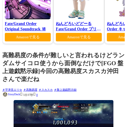
Fate/Grand Order
ねんどろいどどーる
ねんどろいど 
Original Soundtrack Ⅶ
Fate/Grand Order プリテ
Order 
ンダー/オベロン 爽やかサ
ン 花の魔術
Amazonで見る
Amazonで見る
Ama
マー・プリンスVer.
高難易度の条件が難しいと言われるけどラン
ダムサイコロ使うから面倒なだけで[FGO 盤
上遊戯黙示録]今回の高難易度スカスカ沖田
さんで楽だね
宇津見エリセ
高難易度
スカスカ
盤上遊戯黙示録


SissyDuck
5分37秒
0