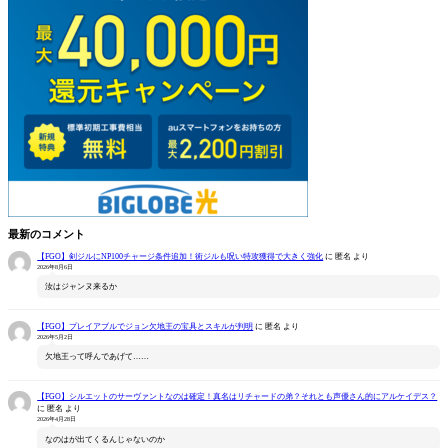
最新のコメント
【FGO】剣ジルにNP100チャージ条件追加！術ジルも呪い特攻獲得で大きく強化
に
匿名
より
2026年8月6日
汝はジャンヌ来るか
【FGO】プレイアブルでジョン欠地王の宝具とスキルが判明
に
匿名
より
2026年5月2日
欠地王って呼んであげて……
【FGO】シルエットのサーヴァントなのは確定！真名はリチャードの弟？それとも声優さん的にアルケイデス？
に
匿名
より
2026年4月28日
なのはが出てくるんじゃないのか