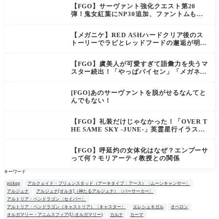
【FGO】サーヴァント強化クエスト第20
弾！鬼女紅葉にNP30追加、ファントムも大
幅強化
【メガニケ】RED ASHハードクリア後のス
トーリーでラピとレッドフードの邂逅が明か
される。ラピの正体の謎そしてレッドフード
さん30年寝てた。【勝利の女神NIKKE】
【FGO】虞美人が可愛すぎて語彙力を失うマ
スター続出！「やっぱパイセン」「メガネよ
い文明」
[FGO]あのサーヴァントを脱がせるなんてと
んでもない！
【FGO】礼装だけじゃなかった！「OVER T
HE SAME SKY -JUNE-」英霊星行イラスト
＆登場サーヴァントがピックアップ召喚に登
場
【FGO】呼延灼の女体化はなぜ？エンプーサ
って何？モリアーティ教授との関係
キーワード
pickup
アルクェイド・ブリュンスタッド（アーキタイプ：アース）〈ムーンキャンサー〉
アルジュナ
アルジュナ[オルタ]（神たるアルジュナ）〈バーサーカー〉
アルトリア・ペンドラゴン〈セイバー〉
アルトリア・ペンドラゴン（キャストリア）〈キャスター〉
エレシュキガル
オベロン
オルガマリー・アニムスフィア(U-オルガマリー)
カルナ
カーマ