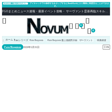
アイキャッチ下の保存するをタップするとBookMarkに入り簡単に再度見ることができま
BookMark機能が追加されました。
す。
FGOまとめニュース速報・最新イベント攻略・ サーヴァント霊基再臨スキル性能評価まとめ Fate/Grand Order





0

0
ホーム
Fateシリーズ
Fate/Requiem
Fate/Requiem 盤上遊戯黙示録
サーヴァント
高難易度

Fate/Requiem

2020年5月31日
PR