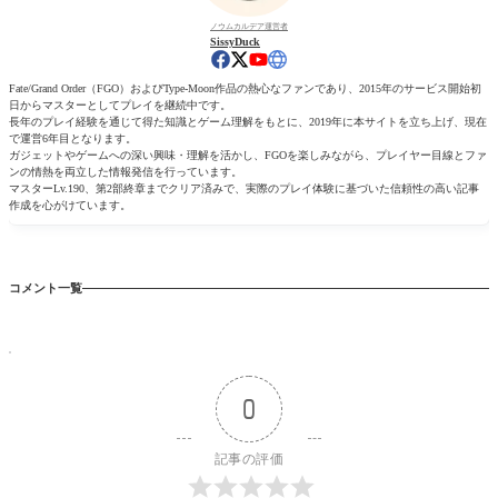
ノウムカルデア運営者
SissyDuck
Fate/Grand Order（FGO）およびType-Moon作品の熱心なファンであり、2015年のサービス開始初
日からマスターとしてプレイを継続中です。
長年のプレイ経験を通じて得た知識とゲーム理解をもとに、2019年に本サイトを立ち上げ、現在
で運営6年目となります。
ガジェットやゲームへの深い興味・理解を活かし、FGOを楽しみながら、プレイヤー目線とファ
ンの情熱を両立した情報発信を行っています。
マスターLv.190、第2部終章までクリア済みで、実際のプレイ体験に基づいた信頼性の高い記事
作成を心がけています。
コメント一覧
0
記事の評価