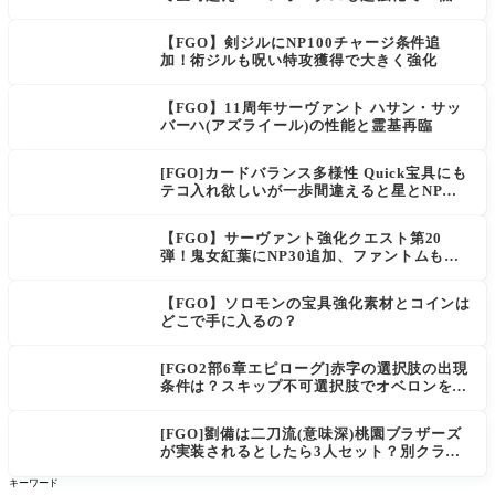
アとは思えない」の反響
【FGO】剣ジルにNP100チャージ条件追
加！術ジルも呪い特攻獲得で大きく強化
【FGO】11周年サーヴァント ハサン・サッ
バーハ(アズライール)の性能と霊基再臨
[FGO]カードバランス多様性 Quick宝具にも
テコ入れ欲しいが一歩間違えると星とNP楽
に稼げちゃうから調整難易度が高そう
【FGO】サーヴァント強化クエスト第20
弾！鬼女紅葉にNP30追加、ファントムも大
幅強化
【FGO】ソロモンの宝具強化素材とコインは
どこで手に入るの？
[FGO2部6章エピローグ]赤字の選択肢の出現
条件は？スキップ不可選択肢でオベロンを疑
う選択肢を選ぶと好感度（察しのよさ？）が
上がり出てくる
[FGO]劉備は二刀流(意味深)桃園ブラザーズ
が実装されるとしたら3人セット？別クラス
呂布もお願いします。マスター達の三国志談
キーワード
義