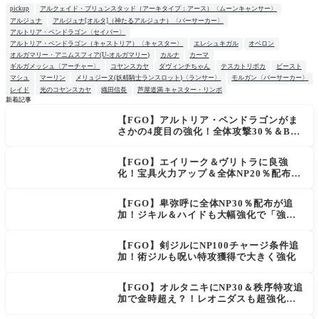
pickup
アルクェイド・ブリュンスタッド（アーキタイプ：アース）〈ムーンキャンサー〉
アルジュナ
アルジュナ[オルタ]（神たるアルジュナ）〈バーサーカー〉
アルトリア・ペンドラゴン〈セイバー〉
アルトリア・ペンドラゴン（キャストリア）〈キャスター〉
エレシュキガル
オベロン
オルガマリー・アニムスフィア(U-オルガマリー)
カルナ
カーマ
ギルガメッシュ〈アーチャー〉
コヤンスカヤ
ダヴィンチちゃん
テスカトリポカ
ビースト
マシュ
マーリン
メリュジーヌ(妖精騎士ランスロット)〈ランサー〉
モルガン〈バーサーカー〉
レイド
光のコヤンスカヤ
織田信長
芦屋道満 キャスター・リンボ
新着記事
【FGO】アルトリア・ペンドラゴンがま
NEW
さかの4度目の強化！全体攻撃30％＆B攻
撃時NP獲得ロムルスも良強化！
【FGO】エイリーク＆ヴリトラに良強
化！宝具火力アップ＆全体NP20％配布で
一気に使いやすく
【FGO】卑弥呼に全体NP30％配布が追
加！ジキル＆ハイドも大幅強化で「強す
ぎる」の声
【FGO】剣ジルにNP100チャージ条件追
加！術ジルも呪い特攻獲得で大きく強化
【FGO】オルタニキにNP30＆秩序特攻追
加で金時超え？！レオニダスも超強化で
「低レアとは思えない」の反響