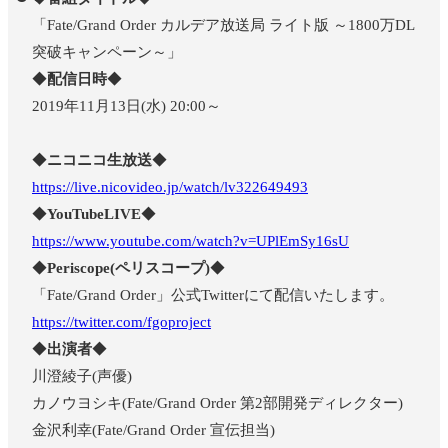
「Fate/Grand Order カルデア放送局 ライト版 ～1800万DL
突破キャンペーン～」
◆
配信日時
◆
2019年11月13日(水) 20:00～
◆
ニコニコ生放送
◆
https://live.nicovideo.jp/watch/lv322649493
◆
YouTubeLIVE
◆
https://www.youtube.com/watch?v=UPlEmSy16sU
◆
Periscope(ペリスコープ)
◆
「Fate/Grand Order」公式Twitterにて配信いたします。
https://twitter.com/fgoproject
◆
出演者
◆
川澄綾子(声優)
カノウヨシキ(Fate/Grand Order 第2部開発ディレクター)
金沢利幸(Fate/Grand Order 宣伝担当)