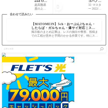
and Ord
コパノリ
erボック
ッキーが
超高難易
32: マスタ

スイベだ
なんか大
度の上に
ー 2022/08/
ー！復
きい
超絶難易
29(月) 19:4
合わせて読みたい
刻:Gran
度来とる
9:05.974 な
dネロ祭
んかリッ
【MATOMEIN】5ch・おーぷん2ちゃん・
～2021
キー一回
したらば・ガルちゃん・爆サイ対応｜スマ
Early Su
りでかい
ホでまとめ記事を作れるアプリ FGOのまと
mmer～
掲示板のまとめ記事は、レスの抽出や整形、投稿ま
な
め記事ができるまで
での工程が意外と手間のかかる作業です。特にスマ
ホで完結させようとすると、コ
記
事
を
検
索