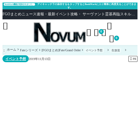
アイキャッチ下の保存するをタップするとBookMarkに入り簡単に再度見ることができま
BookMark機能が追加されました。
す。
FGOまとめニュース速報・最新イベント攻略・ サーヴァント霊基再臨スキル性能評価まとめ Fate/Grand Order





0

0
ホーム
Fateシリーズ
[FGOまとめ]Fate/Grand Order
イベント予想
生放送

イベント予想

2019年11月13日
PR