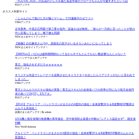
「FGO Fes. 2026」のお花のドレスを着た英霊学装のフローラちゃんが可愛すぎたという話
FGOアンテナ
オススメ外部サイト
「じゃんけんで負けた方が煽ぐゲーム」で10連敗中のゼファー
UMAアンテナ
古市憲寿、中居正広問題で第三委を批判「反論をほぼ無視」「彼らが一方的に言ったことが世の
中に定着してしまう」橋下徹も同調
NEWまとめサイトアンテナ！
【画像】白石麻衣さん(34)、高校生の息子がいるオカンみたいになってしまう
NEWまとめサイトアンテナ！
【MHNow】バゼルは緩和期間終わってるから今でもとんでもない数必要なんじゃない？
モンハンナウまとめアンテナ
青王、強化されすぎだろｗｗｗｗｗｗ
FGOアンテナ
オリジナル作品でトレーナーを反映させたキャラクターを出したらリアリティがないと言われて
しまった…
UMAアンテナ
青王とロムルスのスキル強化が実装！青王はスキル1の全体攻バフの倍率が30になり味方全体円
卓の攻バフ20(3T)、EXアタ...
FGOアンテナ
【FGO】アルトリア・ペンドラゴンがまさかの4度目の強化！全体攻撃30％＆B攻撃時NP獲得ロ
ムルスも良強化！
話題のまとめアンテナ
By admin
ANA機と国交省飛行検査機が異常接近 空中衝突防止装置が作動も“ニアミス認定せず” 国交省
判断
New World Antenna
アルトリア・ペンドラゴンがまさかの4度目の強化！全体攻撃30％＆B攻撃時NP獲得ロムルスも
良強化！