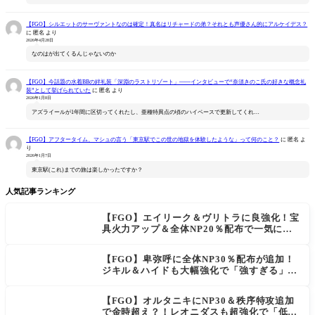
【FGO】シルエットのサーヴァントなのは確定！真名はリチャードの弟？それとも声優さん的にアルケイデス？
に
匿名
より
2026年4月28日
なのはが出てくるんじゃないのか
【FGO】今話題の水着BBの絆礼装「深淵のラストリゾート」――インタビューで“奈須きのこ氏の好きな概念礼
装”として挙げられていた
に
匿名
より
2026年1月8日
アズライールが1年間に区切ってくれたし、亜種特異点の頃のハイペースで更新してくれ…
【FGO】アフタータイム、マシュの言う「東京駅でこの世の地獄を体験したような」って何のこと？
に
匿名
よ
り
2026年1月7日
東京駅(これ)までの旅は楽しかったですか？
人気記事ランキング
【FGO】エイリーク＆ヴリトラに良強化！宝
具火力アップ＆全体NP20％配布で一気に使
いやすく
【FGO】卑弥呼に全体NP30％配布が追加！
ジキル＆ハイドも大幅強化で「強すぎる」の
声
【FGO】オルタニキにNP30＆秩序特攻追加
で金時超え？！レオニダスも超強化で「低レ