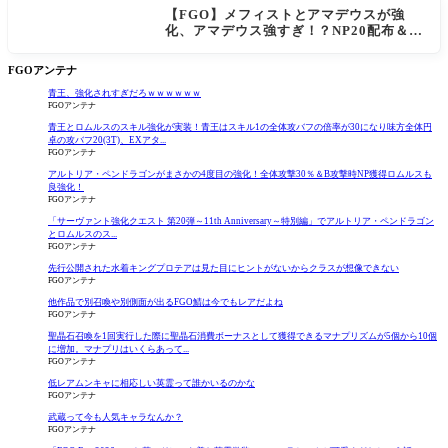
【FGO】メフィストとアマデウスが強
化、アマデウス強すぎ！？NP20配布＆Ar
ts44％強化に「最強でワロタ」の声
FGOアンテナ
青王、強化されすぎだろｗｗｗｗｗｗ
FGOアンテナ
青王とロムルスのスキル強化が実装！青王はスキル1の全体攻バフの倍率が30になり味方全体円
卓の攻バフ20(3T)、EXアタ...
FGOアンテナ
アルトリア・ペンドラゴンがまさかの4度目の強化！全体攻撃30％＆B攻撃時NP獲得ロムルスも
良強化！
FGOアンテナ
「サーヴァント強化クエスト 第20弾～11th Anniversary～特別編」でアルトリア・ペンドラゴン
とロムルスのス...
FGOアンテナ
先行公開された水着キングプロテアは見た目にヒントがないからクラスが想像できない
FGOアンテナ
他作品で別召喚や別側面が出るFGO鯖は今でもレアだよね
FGOアンテナ
聖晶石召喚を1回実行した際に聖晶石消費ボーナスとして獲得できるマナプリズムが5個から10個
に増加。マナプリはいくらあって...
FGOアンテナ
低レアムンキャに相応しい英霊って誰かいるのかな
FGOアンテナ
武蔵って今も人気キャラなんか？
FGOアンテナ