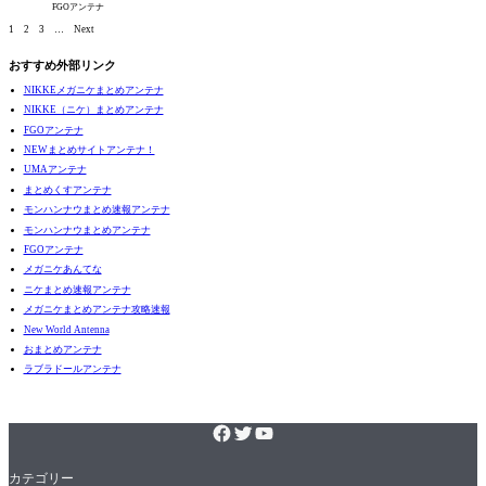
FGOアンテナ
1
2
3
…
Next
おすすめ外部リンク
NIKKEメガニケまとめアンテナ
NIKKE（ニケ）まとめアンテナ
FGOアンテナ
NEWまとめサイトアンテナ！
UMAアンテナ
まとめくすアンテナ
モンハンナウまとめ速報アンテナ
モンハンナウまとめアンテナ
FGOアンテナ
メガニケあんてな
ニケまとめ速報アンテナ
メガニケまとめアンテナ攻略速報
New World Antenna
おまとめアンテナ
ラブラドールアンテナ
カテゴリー