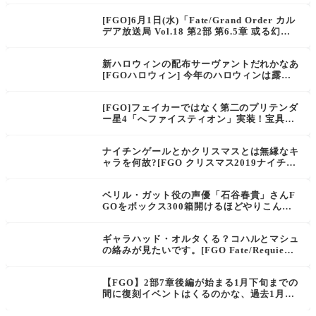
マスター達のイベント予想
[FGO]6月1日(水)「Fate/Grand Order カル
デア放送局 Vol.18 第2部 第6.5章 或る幻想
の生と死 開幕直前SP」公開！気になる6.5章
トラオムの開始日はいつ？
新ハロウィンの配布サーヴァントだれかなあ
[FGOハロウィン] 今年のハロウィンは露骨
にフラグ立ててたカーミラさんのお城イベン
トかな？
[FGO]フェイカーではなく第二のプリテンダ
ー星4「へファイスティオン」実装！宝具動
画も公開『復刻レディ・ライネスの事件簿-P
lus Episode-』
ナイチンゲールとかクリスマスとは無縁なキ
ャラを何故?[FGO クリスマス2019ナイチン
ゲールのクリスマスキャロル]今までクリス
マスに縁のあるキャラいたか？マスター達の
ベリル・ガット役の声優「石谷春貴」さんF
イベント予想
GOをボックス300箱開けるほどやりこんで
いる。あのサーヴァントも宝具５じゃない
か！
ギャラハッド・オルタくる？コハルとマシュ
の絡みが見たいです。[FGO Fate/Requiem
コラボ]さあ誰が来るのか？マスター達の予
想。
【FGO】2部7章後編が始まる1月下旬までの
間に復刻イベントはくるのかな、過去1月に
やったイベントは？