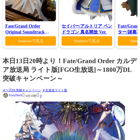
Fate/Grand Order
セイバー/アルトリア ペン
Fate/Gra
Original Soundtrack
ドラゴン 真名開放 Ver.
ター/諸葛
Ⅶ(初回仕様限定盤)
Amazonで見る
Amazonで見る
Ama
本日13日20時より！Fate/Grand Order カルデ
ア放送局 ライト版[FGO生放送]～1800万DL
突破キャンペーン～
〜万DL突破キャンペーン
生放送ライト版


SissyDuck
6分10秒
0