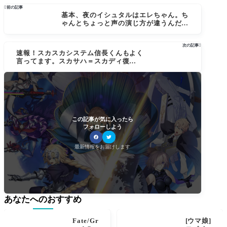

前の記事
基本、夜のイシュタルはエレちゃん。ち
ゃんとちょっと声の演じ方が違うんだ
ね。[FGOアニメ Fate/Grand Order -絶
対魔獣戦線バビロニア-]Episode 6まとめ
次の記事

アナちゃん牛若丸がかわいい それ以上
速報！スカスカシステム信長くんもよく
必要か？
言ってます。スカサハ＝スカディ復刻〜
そして２部５章12月きたー！[FGO生放送
ライト版まとめ]星４サーヴァント配布！
今年のサンタはナイチンゲール
この記事が気に入ったら
フォローしよう
最新情報をお届けします
あなたへのおすすめ
Fate/Gr
[ウマ娘]