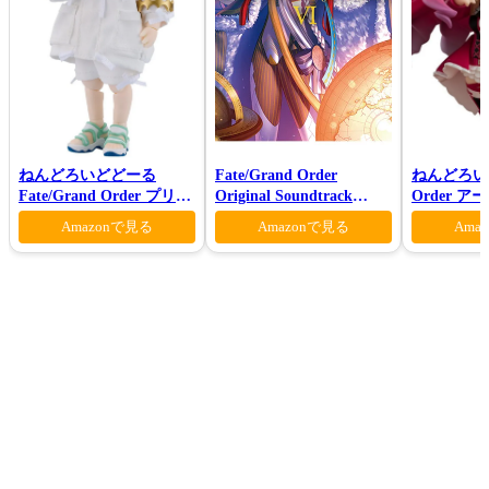
ねんどろいどどーる
Fate/Grand Order
ねんどろいど 
Fate/Grand Order プリテ
Original Soundtrack
Order 
ンダー/オベロン 爽やかサ
VI(初回仕様限定盤)
ァン シー
Amazonで見る
Amazonで見る
Ama
マー・プリンスVer.