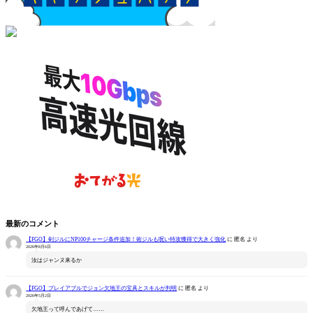
最新のコメント
【FGO】剣ジルにNP100チャージ条件追加！術ジルも呪い特攻獲得で大きく強化
に
匿名
より
2026年8月6日
汝はジャンヌ来るか
【FGO】プレイアブルでジョン欠地王の宝具とスキルが判明
に
匿名
より
2026年5月2日
欠地王って呼んであげて……