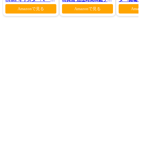
ン 花の魔術師Ver.
モン-(完全生産限定版)
Amazonで見る
Amazonで見る
Ama