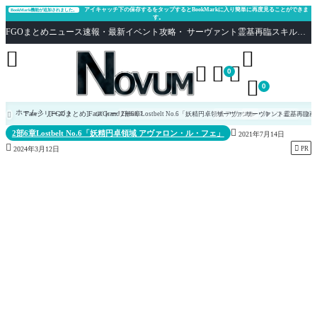
アイキャッチ下の保存するをタップするとBookMarkに入り簡単に再度見ることができま
BookMark機能が追加されました。
す。
FGOまとめニュース速報・最新イベント攻略・ サーヴァント霊基再臨スキル性能評価まとめ Fate/Grand Order





0

0
ホーム
Fateシリーズ
[FGOまとめ]Fate/Grand Order
ストーリー
2部6章Lostbelt No.6「妖精円卓領域 アヴァロン・ル・フェ」
サーヴァント
サーヴァント霊基再臨画


2部6章Lostbelt No.6「妖精円卓領域 アヴァロン・ル・フェ」
2021年7月14日


PR
2024年3月12日