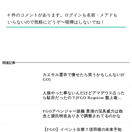
0
件のコメントがあります。ログインも名前・メアドも
いらないので気軽にどうぞ〜喧嘩はしないでね！
関連記事
カエサル霊衣で痩せたら笑うかもしんない[F
GO]
人狼やった事ないんだけどアマデウス占った
ら駄目だったの？[FGO Requiem 盤上遊戯
黙示録] マリーとアマデウスはCM的にも特
攻的にもまあ確実に裏がある。マスター達の
FGOアベンジャー談義 景清の宝具威力は怨
考察
念と源氏特攻ありきで調整されてるのかな
【FGO】イベント出禁？項羽様の未来予知