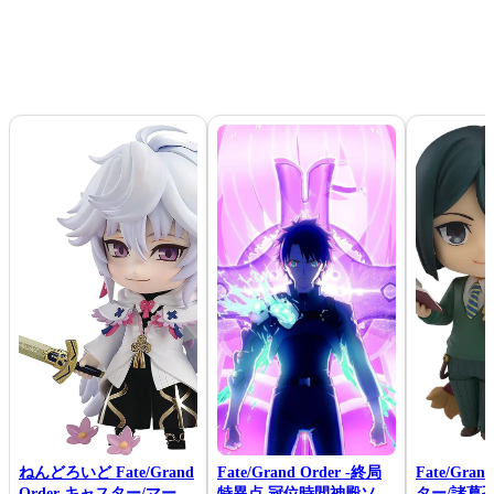
ねんどろいど Fate/Grand
Fate/Grand Order -終局
Fate/Gra
Order キャスター/マーリ
特異点 冠位時間神殿ソロ
ター/諸葛