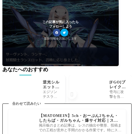
この記事が気に入ったら
フォローしよう
最新情報をお届けします
あなたへのおすすめ
逆光シル
[FGO]ブ
エットの
レイクし
サーヴァ
たら対粛
エジソン
壱与に攻

ント[FG
清防御を
テスラ大
撃を当て
O星間都
とられた
活躍の予
るくらう
合わせて読みたい
市山脈オ
んじゃ
感・・・
で壱与の
リュンポ
が？！ギ
やぞ！ へ
運気が上
【MATOMEIN】5ch・おーぷん2ちゃん・
ス]マス
ミックど
いよーか
昇運気が
したらば・ガルちゃん・爆サイ対応｜スマ
ター達の
うなって
るでらっ
上がると
ホでまとめ記事を作れるアプリ FGOのまと
正体考察
るの？高
掲示板のまとめ記事は、レスの抽出や整形、投稿ま
くす！ 金
エネミー
め記事ができるまで
難易度
での工程が意外と手間のかかる作業です。特にスマ
時 フラン
で茶柱出