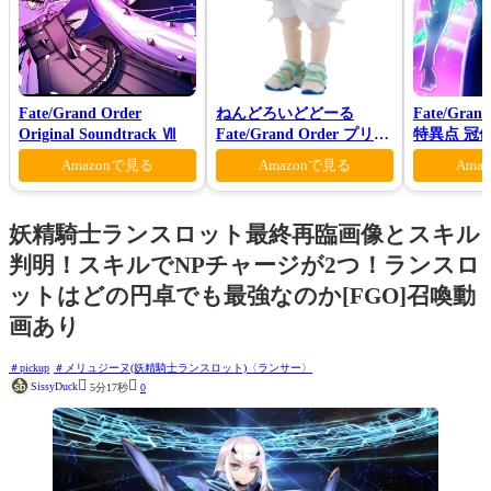
Fate/Grand Order
ねんどろいどどーる
Fate/Gran
Original Soundtrack Ⅶ
Fate/Grand Order プリテ
特異点 冠
ンダー/オベロン 爽やかサ
モン-(完全
Amazonで見る
Amazonで見る
Ama
マー・プリンスVer.
妖精騎士ランスロット最終再臨画像とスキル
判明！スキルでNPチャージが2つ！ランスロ
ットはどの円卓でも最強なのか[FGO]召喚動
画あり
pickup
メリュジーヌ(妖精騎士ランスロット)〈ランサー〉


SissyDuck
5分17秒
0