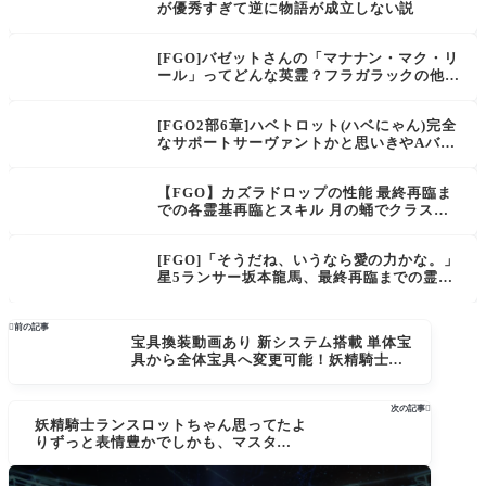
が優秀すぎて逆に物語が成立しない説
[FGO]バゼットさんの「マナナン・マク・リ
ール」ってどんな英霊？フラガラックの他に
何度でも蘇る無限の豚だと…？
[FGO2部6章]ハベトロット(ハベにゃん)完全
なサポートサーヴァントかと思いきやAバフ
が自身のみ対象か…伏せられてるスキル3で
宝具換装はくるのか？
【FGO】カズラドロップの性能 最終再臨ま
での各霊基再臨とスキル 月の蛹でクラスを
敵単体と同じクラスに変化させる。クラスス
キル同族嫌悪で特攻
[FGO]「そうだね、いうなら愛の力かな。」
星5ランサー坂本龍馬、最終再臨までの霊基
判明「いい夫婦の日」に合わせての実装か？

前の記事
宝具換装動画あり 新システム搭載 単体宝
具から全体宝具へ変更可能！妖精騎士ラ
ンスロット宝具換装きたー！パーシヴァ
ルも星４で実装[FGO]
次の記事

妖精騎士ランスロットちゃん思ってたよ
りずっと表情豊かでしかも、マスターラ
ブ勢な模様[FGO]