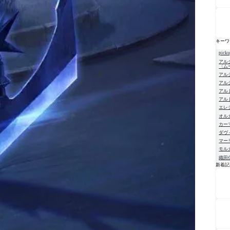
キーワ
pick
アル
〈ム
アル
アル
アル
アル
エレ
オル
カー
ダヴ
マー
モル
織田
新着記
NE