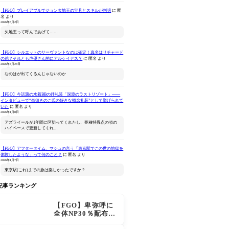
【FGO】プレイアブルでジョン欠地王の宝具とスキルが判明
に
匿
名
より
2026年5月2日
欠地王って呼んであげて……
【FGO】シルエットのサーヴァントなのは確定！真名はリチャード
の弟？それとも声優さん的にアルケイデス？
に
匿名
より
2026年4月28日
なのはが出てくるんじゃないのか
ねんどろいどどーる
Fate/Grand Order -終局
ねんどろいど 
Fate/Grand Order プリテ
特異点 冠位時間神殿ソロ
Order 
【FGO】今話題の水着BBの絆礼装「深淵のラストリゾート」――
ンダー/オベロン 爽やかサ
モン-(完全生産限定版)
ロン ヴォ
インタビューで“奈須きのこ氏の好きな概念礼装”として挙げられて
Amazonで見る
Amazonで見る
Ama
マー・プリンスVer.
いた
に
匿名
より
2026年1月8日
アズライールが1年間に区切ってくれたし、亜種特異点の頃の
ハイペースで更新してくれ…
【FGO】アフタータイム、マシュの言う「東京駅でこの世の地獄を
体験したような」って何のこと？
に
匿名
より
2026年1月7日
東京駅(これ)までの旅は楽しかったですか？
記事ランキング
【FGO】卑弥呼に
全体NP30％配布が
追加！ジキル＆ハ