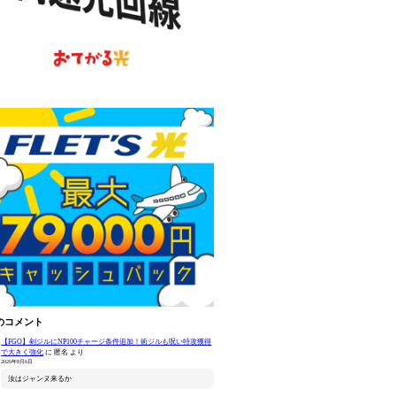
のコメント
【FGO】剣ジルにNP100チャージ条件追加！術ジルも呪い特攻獲得
で大きく強化
に
匿名
より
2026年8月6日
汝はジャンヌ来るか