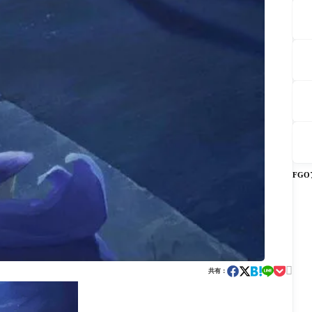
FG

共有：