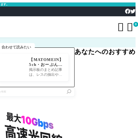
きます。


0
合わせて読みたい
あなたへのおすすめ
【MATOMEIN】
5ch・おーぷん2
ちゃん・したら
掲示板のまとめ記事
ば・ガルちゃん・
は、レスの抽出や整
爆サイ対応｜スマ
形、投稿までの工程
ホでまとめ記事を
が意外と手間のかか
作れるアプリ FG
る作業です。特にス
Oのまとめ記事が
マホで完結させよう
できるまで
とすると、コ