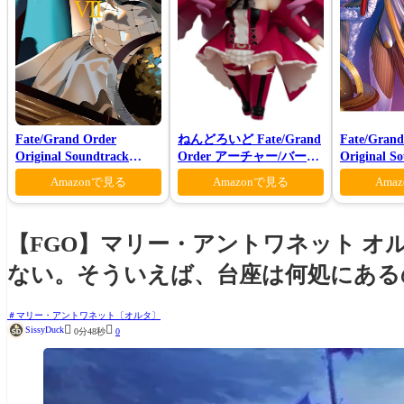
Fate/Grand Order
ねんどろいど Fate/Grand
Fate/Grand
Original Soundtrack
Order アーチャー/バーヴ
Original S
Ⅶ(初回仕様限定盤)
ァン シー
VI(初回仕
Amazonで見る
Amazonで見る
Ama
【FGO】マリー・アントワネット オ
ない。そういえば、台座は何処にある
マリー・アントワネット〔オルタ〕


SissyDuck
0分48秒
0