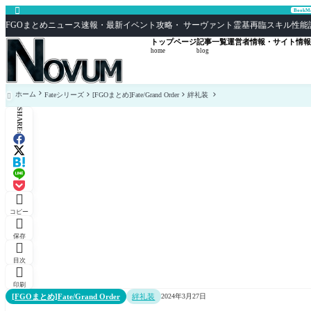

Book
FGOまとめニュース速報・最新イベント攻略・ サーヴァント霊基再臨スキル性能評価まとめ F
トップページ
記事一覧
運営者情報・サイト情報
home
blog
ホーム
Fateシリーズ
[FGOまとめ]Fate/Grand Order
絆礼装

SHARE:

コピー

保存

目次

印刷
[FGOまとめ]Fate/Grand Order
絆礼装
2024年3月27日