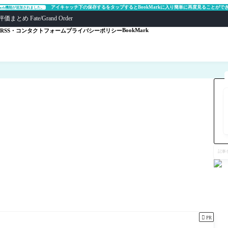
アイキャッチ下の保存するをタップするとBookMarkに入り簡単に再度見ることがで
Mark機能が追加されました。
ate/Grand Order
BookMark
RSS・コンタクトフォーム
プライバシーポリシー
記
事
を
検
索

PR