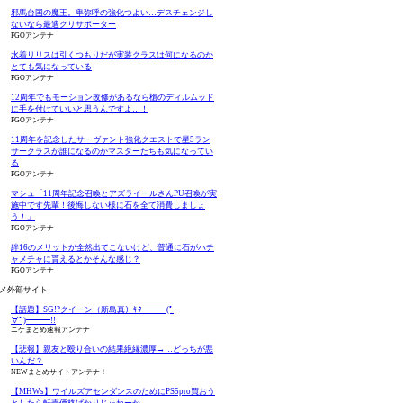
邪馬台国の魔王。卑弥呼の強化つよい…デスチェンジし
ないなら最適クリサポーター
FGOアンテナ
水着リリスは引くつもりだが実装クラスは何になるのか
とても気になっている
FGOアンテナ
12周年でもモーション改修があるなら槍のディルムッド
に手を付けていいと思うんですよ…！
FGOアンテナ
11周年を記念したサーヴァント強化クエストで星5ラン
サークラスが誰になるのかマスターたちも気になってい
る
FGOアンテナ
マシュ「11周年記念召喚とアズライールさんPU召喚が実
施中です先輩！後悔しない様に石を全て消費しましょ
う！」
FGOアンテナ
絆16のメリットが全然出てこないけど、普通に石がハチ
ャメチャに貰えるとかそんな感じ？
FGOアンテナ
メ外部サイト
【話題】SG!?クイーン（新島真）ｷﾀ━━━(ﾟ
∀ﾟ)━━━!!
ニケまとめ速報アンテナ
【悲報】親友と殴り合いの結果絶縁濃厚→…どっちが悪
いんだ？
NEWまとめサイトアンテナ！
【MHWs】ワイルズアセンダンスのためにPS5pro買おう
としたら転売価格ばかりじゃねーか