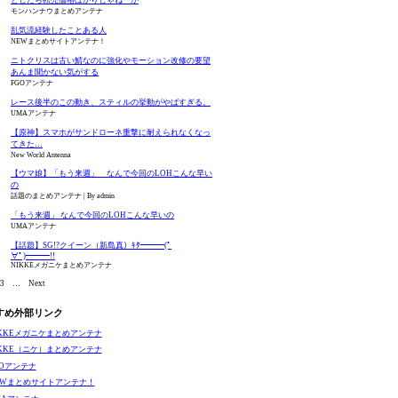
モンハンナウまとめアンテナ
乱気流経験したことある人
NEWまとめサイトアンテナ！
ニトクリスは古い鯖なのに強化やモーション改修の要望
あんま聞かない気がする
FGOアンテナ
レース後半のこの動き、スティルの挙動がやばすぎる。
UMAアンテナ
【原神】スマホがサンドローネ重撃に耐えられなくなっ
てきた…
New World Antenna
【ウマ娘】「もう来週」 なんで今回のLOHこんな早い
の
話題のまとめアンテナ
By admin
「もう来週」 なんで今回のLOHこんな早いの
UMAアンテナ
【話題】SG!?クイーン（新島真）ｷﾀ━━━(ﾟ
∀ﾟ)━━━!!
NIKKEメガニケまとめアンテナ
3
…
Next
すめ外部リンク
IKKEメガニケまとめアンテナ
IKKE（ニケ）まとめアンテナ
GOアンテナ
EWまとめサイトアンテナ！