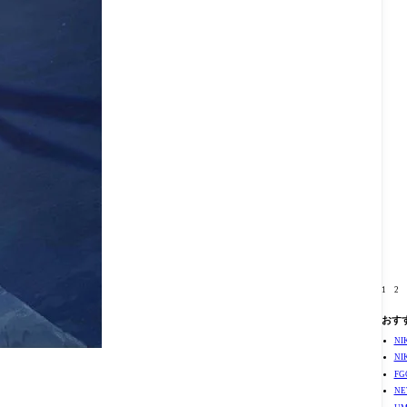
1
2
おす
N
N
F
N