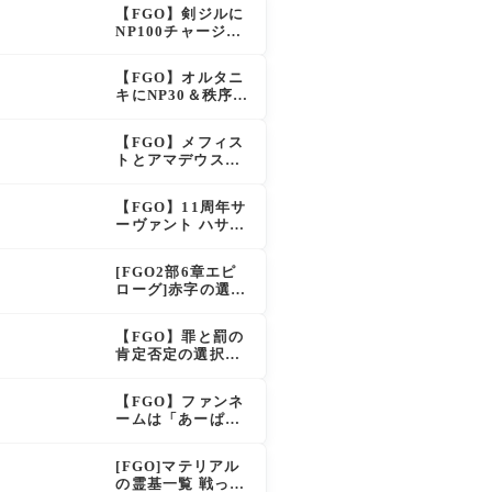
イドも大幅強化で
【FGO】剣ジルに
「強すぎる」の声
NP100チャージ条
件追加！術ジルも
呪い特攻獲得で大
【FGO】オルタニ
きく強化
キにNP30＆秩序特
攻追加で金時超
え？！レオニダス
【FGO】メフィス
も超強化で「低レ
トとアマデウスが
アとは思えない」
強化、アマデウス
の反響
強すぎ！？NP20配
【FGO】11周年サ
布＆Arts44％強化
ーヴァント ハサ
に「最強でワロ
ン・サッバーハ(ア
タ」の声
ズライール)の性能
[FGO2部6章エピ
と霊基再臨
ローグ]赤字の選択
肢の出現条件は？
スキップ不可選択
【FGO】罪と罰の
肢でオベロンを疑
肯定否定の選択肢
う選択肢を選ぶと
ってどう分岐する
好感度（察しのよ
の？
さ？）が上がり出
【FGO】ファンネ
てくる
ームは「あーぱー
ず」何が出処？本
日のスペチャ1,58
[FGO]マテリアル
5,300QP
の霊基一覧 戦った