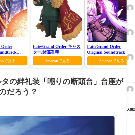
 Order
Fate/Grand Order キャス
Fate/Grand Order
oundtrack
ター/諸葛孔明
Original Soundtrack Ⅶ
様限定盤)
zonで見る
Amazonで見る
Amazonで見る
ルタの絆礼装「嘲りの断頭台」台座が
のだろう？
人気