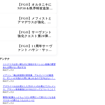
大きく強化
【FGO】オルタニキに
NP30＆秩序特攻追加で
金時超え？！レオニダ
スも超強化で「低レア
【FGO】メフィストと
とは思えない」の反響
アマデウスが強化、ア
マデウス強すぎ！？NP
20配布＆Arts44％強化
【FGO】サーヴァント
に「最強でワロタ」の
強化クエスト第20弾！
声
鬼女紅葉にNP30追加、
ファントムも大幅強化
【FGO】11周年サーヴ
ァント ハサン・サッバ
ーハ(アズライール)の性
能と霊基再臨
Oアンテナ
ニトクリスは古い鯖なのに強化やモーション改修の要望
あんま聞かない気がする
FGOアンテナ
イアソン「俺は剣道部の部長兼、アルゴノーツの船長
だ。忙しいが大抵の人間に偉ぶれるので文句はない！」
FGOアンテナ
アズライールはお迎えした方がいいのか教えてクレメン
ス。アサシン単体最強だがそれだけってどういうこと？
FGOアンテナ
黎明の虹腕もっとちょうだい何周だって回りたくなる全
マスターの夢のようなエネミーだ
FGOアンテナ