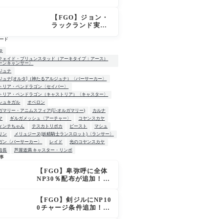
はずなのにモルガ
ンが未召喚表示に
【FGO】ジョン・
ならないのは何
ラックランド実
故？
装！スキル判明、
ード
B30＆NP30付与に
カリスマでサポ性
up
能は高め？再臨で
クェイド・ブリュンスタッド（アーキタイプ：アース）
ーンキャンサー〉
ワンコがついてき
ジュナ
てお得！
ジュナ[オルタ]（神たるアルジュナ）〈バーサーカー〉
トリア・ペンドラゴン〈セイバー〉
トリア・ペンドラゴン（キャストリア）〈キャスター〉
シュキガル
オベロン
ガマリー・アニムスフィア(U-オルガマリー)
カルナ
マ
ギルガメッシュ〈アーチャー〉
コヤンスカヤ
ィンチちゃん
テスカトリポカ
ビースト
マシュ
リン
メリュジーヌ(妖精騎士ランスロット)〈ランサー〉
ガン〈バーサーカー〉
レイド
光のコヤンスカヤ
信長
芦屋道満 キャスター・リンボ
事
【FGO】卑弥呼に全体
W
NP30％配布が追加！ジ
キル＆ハイドも大幅強
化で「強すぎる」の声
【FGO】剣ジルにNP10
0チャージ条件追加！術
ジルも呪い特攻獲得で