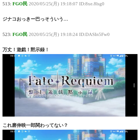
513:
FGO民
2020/05/25(月) 19:18:07 ID:8xe.8lsg0
ジナコおっきー巴っそういう…
523:
FGO民
2020/05/25(月) 19:18:24 ID:DASIn5Fw0
万丈！遊戯！黙示録！
これ磨伸映一郎関わってない？