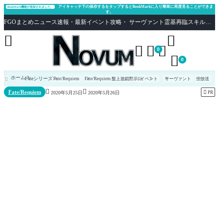
アイキャッチ下の保存するをタップするとBookMarkに入り簡単に再度見ることができま
BookMark機能が追加されました。
す。
FGOまとめニュース速報・最新イベント攻略・ サーヴァント霊基再臨スキル性能評価まとめ Fate/Grand Order





0

0
ホーム
Fateシリーズ
Fate/Requiem
Fate/Requiem 盤上遊戯黙示録
イベント
サーヴァント
生放送



Fate/Requiem

PR
2020年5月25日
2020年5月26日