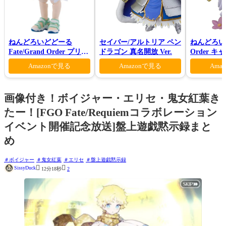
ねんどろいどどーる
セイバー/アルトリア ペン
ねんどろいど 
Fate/Grand Order プリテ
ドラゴン 真名開放 Ver.
Order 
ンダー/オベロン 爽やかサ
ン 花の魔術
Amazonで見る
Amazonで見る
Ama
マー・プリンスVer.
画像付き！ボイジャー・エリセ・鬼女紅葉き
たー！[FGO Fate/Requiemコラボレーション
イベント開催記念放送]盤上遊戯黙示録まと
め
ボイジャー
鬼女紅葉
エリセ
盤上遊戯黙示録


SissyDuck
12分18秒
2