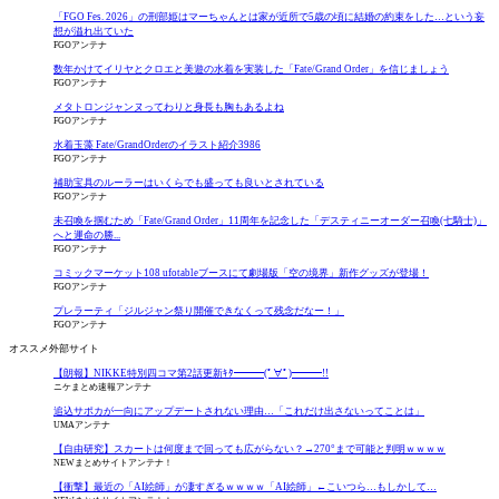
「FGO Fes. 2026」の刑部姫はマーちゃんとは家が近所で5歳の頃に結婚の約束をした…という妄
想が溢れ出ていた
FGOアンテナ
数年かけてイリヤとクロエと美遊の水着を実装した「Fate/Grand Order」を信じましょう
FGOアンテナ
メタトロンジャンヌってわりと身長も胸もあるよね
FGOアンテナ
水着玉藻 Fate/GrandOrderのイラスト紹介3986
FGOアンテナ
補助宝具のルーラーはいくらでも盛っても良いとされている
FGOアンテナ
未召喚を掴むため「Fate/Grand Order」11周年を記念した「デスティニーオーダー召喚(七騎士)」
へと運命の勝...
FGOアンテナ
コミックマーケット108 ufotableブースにて劇場版「空の境界」新作グッズが登場！
FGOアンテナ
プレラーティ「ジルジャン祭り開催できなくって残念だなー！」
FGOアンテナ
オススメ外部サイト
【朗報】NIKKE特別四コマ第2話更新ｷﾀ━━━(ﾟ∀ﾟ)━━━!!
ニケまとめ速報アンテナ
追込サポカが一向にアップデートされない理由…「これだけ出さないってことは」
UMAアンテナ
【自由研究】スカートは何度まで回っても広がらない？→270°まで可能と判明ｗｗｗｗ
NEWまとめサイトアンテナ！
【衝撃】最近の「AI絵師」が凄すぎるｗｗｗｗ「AI絵師」←こいつら…もしかして…