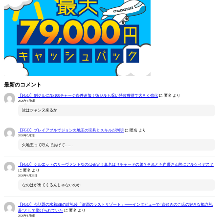
最新のコメント
【FGO】剣ジルにNP100チャージ条件追加！術ジルも呪い特攻獲得で大きく強化
に
匿名
より
2026年8月6日
汝はジャンヌ来るか
【FGO】プレイアブルでジョン欠地王の宝具とスキルが判明
に
匿名
より
2026年5月2日
欠地王って呼んであげて……
【FGO】シルエットのサーヴァントなのは確定！真名はリチャードの弟？それとも声優さん的にアルケイデス？
に
匿名
より
2026年4月28日
なのはが出てくるんじゃないのか
【FGO】今話題の水着BBの絆礼装「深淵のラストリゾート」――インタビューで“奈須きのこ氏の好きな概念礼
装”として挙げられていた
に
匿名
より
2026年1月8日