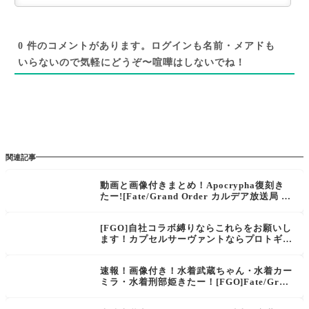
0
件のコメントがあります。ログインも名前・メアドも
いらないので気軽にどうぞ〜喧嘩はしないでね！
関連記事
動画と画像付きまとめ！Apocrypha復刻き
たー![Fate/Grand Order カルデア放送局 臨
時ライト版]あー、ゆー、まい、ふれんど？
Requiemコラボ！オリュンポス配信4月決
[FGO]自社コラボ縛りならこれらをお願いし
定！
ます！カプセルサーヴァントならプロトギル
とかプロトライダーが実装できそうな件
速報！画像付き！水着武蔵ちゃん・水着カー
ミラ・水着刑部姫きたー！[FGO]Fate/Gran
d Order Fes. 2019 ～カルデアパーク～1日
目まとめ4