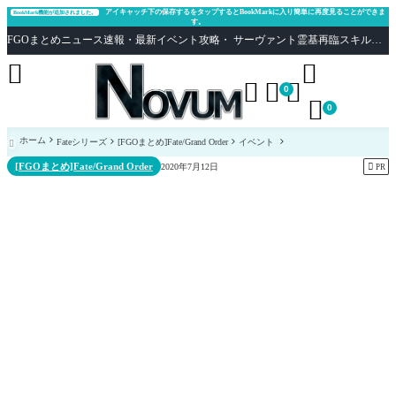
アイキャッチ下の保存するをタップするとBookMarkに入り簡単に再度見ることができま
BookMark機能が追加されました。
す。
FGOまとめニュース速報・最新イベント攻略・ サーヴァント霊基再臨スキル性能評価まとめ Fate/Grand Order





0

0
ホーム
Fateシリーズ
[FGOまとめ]Fate/Grand Order
イベント

[FGOまとめ]Fate/Grand Order

2020年7月12日
PR