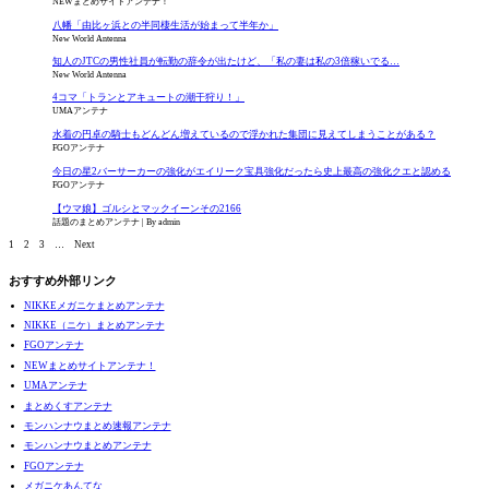
NEWまとめサイトアンテナ！
八幡「由比ヶ浜との半同棲生活が始まって半年か」
New World Antenna
知人のJTCの男性社員が転勤の辞令が出たけど、「私の妻は私の3倍稼いでる…
New World Antenna
4コマ「トランとアキュートの潮干狩り！」
UMAアンテナ
水着の円卓の騎士もどんどん増えているので浮かれた集団に見えてしまうことがある？
FGOアンテナ
今日の星2バーサーカーの強化がエイリーク宝具強化だったら史上最高の強化クエと認める
FGOアンテナ
【ウマ娘】ゴルシとマックイーンその2166
話題のまとめアンテナ
By admin
1
2
3
…
Next
おすすめ外部リンク
NIKKEメガニケまとめアンテナ
NIKKE（ニケ）まとめアンテナ
FGOアンテナ
NEWまとめサイトアンテナ！
UMAアンテナ
まとめくすアンテナ
モンハンナウまとめ速報アンテナ
モンハンナウまとめアンテナ
FGOアンテナ
メガニケあんてな