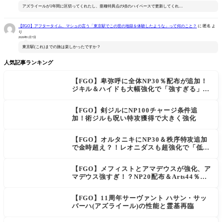
アズライールが1年間に区切ってくれたし、亜種特異点の頃のハイペースで更新してくれ…
【FGO】アフタータイム、マシュの言う「東京駅でこの世の地獄を体験したような」って何のこと？
に
匿名
よ
り
2026年1月7日
東京駅(これ)までの旅は楽しかったですか？
人気記事ランキング
【FGO】卑弥呼に全体NP30％配布が追加！
ジキル＆ハイドも大幅強化で「強すぎる」の
声
【FGO】剣ジルにNP100チャージ条件追
加！術ジルも呪い特攻獲得で大きく強化
【FGO】オルタニキにNP30＆秩序特攻追加
で金時超え？！レオニダスも超強化で「低レ
アとは思えない」の反響
【FGO】メフィストとアマデウスが強化、ア
マデウス強すぎ！？NP20配布＆Arts44％強
化に「最強でワロタ」の声
【FGO】11周年サーヴァント ハサン・サッ
バーハ(アズライール)の性能と霊基再臨