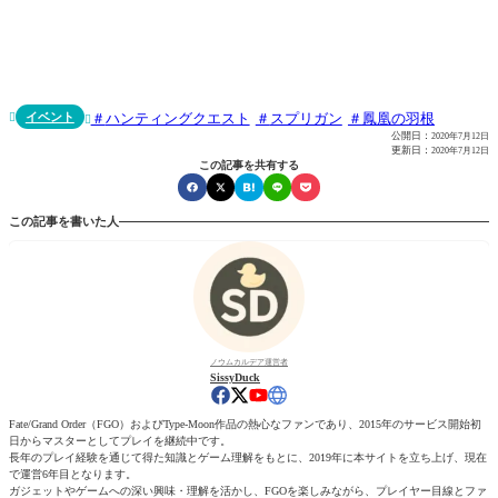
イベント
ハンティングクエスト
スプリガン
鳳凰の羽根


公開日：
2020年7月12日
更新日：
2020年7月12日
この記事を共有する
この記事を書いた人
ノウムカルデア運営者
SissyDuck
Fate/Grand Order（FGO）およびType-Moon作品の熱心なファンであり、2015年のサービス開始初
日からマスターとしてプレイを継続中です。
長年のプレイ経験を通じて得た知識とゲーム理解をもとに、2019年に本サイトを立ち上げ、現在
で運営6年目となります。
ガジェットやゲームへの深い興味・理解を活かし、FGOを楽しみながら、プレイヤー目線とファ