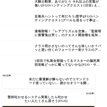
大騎士勲章、ありがとう それ以上の言葉が
無い[FGOハンティングクエスト2日目] えっ
ちゃん とっても勲章も牙も食うね
近衛兵ハントって何だろう(哲学)[FGOハン
ティングクエスト]グールも居るって事は…
速報朗報！「レアプリズムを交換」「監獄塔
に復讐鬼は哭く」のクエスト開放権を追加！
高難易度も追加！
クラス明かさないのってそんな珍しいか？パ
ッと思い付くのフォーリナー初クラスのアビ
ーちゃんくらいだな イベ前告知なしの衝撃
度ならキアラ様[FGO SABER WARS II]生放
2回目で礼装全部揃ってるマスターの脳死周
送まとめ２
回攻略どっかに載ってないかな[FGO・サバ
★フェス・ルルハワ]

前の記事
未だに最適解が解らないのでコマンドコ
ード使っていない… 誰かセオリーを開発
してくれ[FGO]
次の記事

聖杯吐かせるシステム実装したら吐かせ
たい人たくさん居そう[FGO]