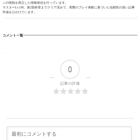
ンの情熱を両立した情報発信を行っています。
マスターLv.190、第2部終章までクリア済みで、実際のプレイ体験に基づいた信頼性の高い記事
作成を心がけています。
コメント一覧
0
記事の評価