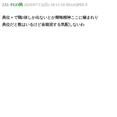
232:
FGO民
2020/07/12(日) 18:11:50 ID:t/rQPEE.0
典位＋で鶏3体しか出ないとか簡悔精神ここに極まれり
典位だと数はいるけど金箱泥する気配しないわ