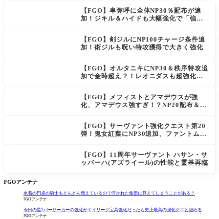
【FGO】卑弥呼に全体NP30％配布が追
NEW
加！ジキル＆ハイドも大幅強化で「強す
ぎる」の声
【FGO】剣ジルにNP100チャージ条件追
加！術ジルも呪い特攻獲得で大きく強化
【FGO】オルタニキにNP30＆秩序特攻追
加で金時超え？！レオニダスも超強化で
「低レアとは思えない」の反響
【FGO】メフィストとアマデウスが強
化、アマデウス強すぎ！？NP20配布＆Ar
ts44％強化に「最強でワロタ」の声
【FGO】サーヴァント強化クエスト第20
弾！鬼女紅葉にNP30追加、ファントムも
大幅強化
【FGO】11周年サーヴァント ハサン・サ
ッバーハ(アズライール)の性能と霊基再臨
FGOアンテナ
水着の円卓の騎士もどんどん増えているので浮かれた集団に見えてしまうことがある？
FGOアンテナ
今日の星2バーサーカーの強化がエイリーク宝具強化だったら史上最高の強化クエと認める
FGOアンテナ