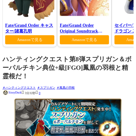
Fate/Grand Order キャス
Fate/Grand Order
セイバー/
ター/諸葛孔明
Original Soundtrack
ドラゴン 真
VI(初回仕様限定盤)
Amazonで見る
Amazonで見る
Ama
ハンティングクエスト第8弾スプリガン＆ボ
ーパルチキン典位+級[FGO]鳳凰の羽根と精
霊根だ！
ハンティングクエスト
スプリガン
鳳凰の羽根


SissyDuck
3分32秒
0