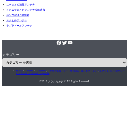
ニケまとめ速報アンテナ
メガニケまとめアンテナ攻略速報
New World Antenna
おまとめアンテナ
ラブラドールアンテナ
カテゴリー
HOME
Twitter
YouTube
運営者情報・サイト情報
RSS・コンタクトフォーム
プライバシーポリシー
icon-home
icon-twitter
icon-youtube

2019 ノウムカルデア All Rights Reserved.