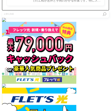
め記事ができるまで
からの効
の攻めっ
での工程が意外と手間のかかる作業です。特にスマ
で割り込
WNac
果予想
ぷりよ
ホで完結させようとすると、コ
み宝具カ
ウンター
記
かなぁ？
事
を
検
索