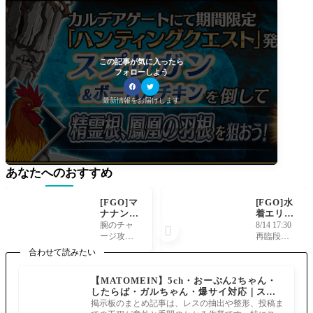
この記事が気に入ったら
フォローしよう
最新情報をお届けします
あなたへのおすすめ
[FGO]マ
[FGO]水
ナナン・
着エリセ
マク・リ
の宝具時
腕のチャ
8/14 17:30

ール〔バ
の背面演
ージ攻撃
再臨段階
ゼット〕
出がご禁
見たこと
１〜３の
合わせて読みたい
の宝具フ
制に触れ
ない気は
宝具動画
ラガラッ
ないギリ
するけど
追加しま
【MATOMEIN】5ch・おーぷん2ちゃん・
クの効果
ギリを攻
もチャー
した〜 http
したらば・ガルちゃん・爆サイ対応｜スマ
はどうな
めてる。
ジゲージ
s://youtu.be/
ホでまとめ記事を作れるアプリ FGOのまと
る？原典
特に3臨
掲示板のまとめ記事は、レスの抽出や整形、投稿ま
はあるの
hkhmpBm