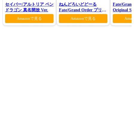
セイバー/アルトリア ペン
ねんどろいどどーる
Fate/Grand
ドラゴン 真名開放 Ver.
Fate/Grand Order プリテ
Original S
ンダー/オベロン 爽やかサ
Amazonで見る
Amazonで見る
Ama
マー・プリンスVer.