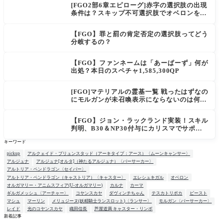
[FGO2部6章エピローグ]赤字の選択肢の出現
条件は？スキップ不可選択肢でオベロンを疑
う選択肢を選ぶと好感度（察しのよさ？）が
上がり出てくる
【FGO】罪と罰の肯定否定の選択肢ってどう
分岐するの？
【FGO】ファンネームは「あーぱーず」何が
出処？本日のスペチャ1,585,300QP
[FGO]マテリアルの霊基一覧 戦ったはずなの
にモルガンが未召喚表示にならないのは何
故？
【FGO】ジョン・ラックランド実装！スキル
判明、B30＆NP30付与にカリスマでサポ性
能は高め？再臨でワンコがついてきてお得！
キーワード
pickup
アルクェイド・ブリュンスタッド（アーキタイプ：アース）〈ムーンキャンサー〉
アルジュナ
アルジュナ[オルタ]（神たるアルジュナ）〈バーサーカー〉
アルトリア・ペンドラゴン〈セイバー〉
アルトリア・ペンドラゴン（キャストリア）〈キャスター〉
エレシュキガル
オベロン
オルガマリー・アニムスフィア(U-オルガマリー)
カルナ
カーマ
ギルガメッシュ〈アーチャー〉
コヤンスカヤ
ダヴィンチちゃん
テスカトリポカ
ビースト
マシュ
マーリン
メリュジーヌ(妖精騎士ランスロット)〈ランサー〉
モルガン〈バーサーカー〉
レイド
光のコヤンスカヤ
織田信長
芦屋道満 キャスター・リンボ
新着記事