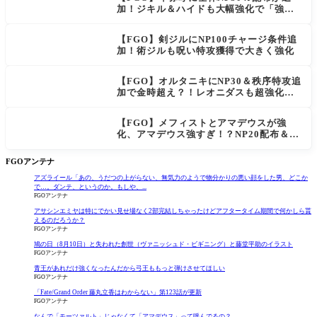
加！ジキル＆ハイドも大幅強化で「強す
ぎる」の声
【FGO】剣ジルにNP100チャージ条件追
加！術ジルも呪い特攻獲得で大きく強化
【FGO】オルタニキにNP30＆秩序特攻追
加で金時超え？！レオニダスも超強化で
「低レアとは思えない」の反響
【FGO】メフィストとアマデウスが強
化、アマデウス強すぎ！？NP20配布＆Ar
ts44％強化に「最強でワロタ」の声
FGOアンテナ
アズライール「あの、うだつの上がらない、無気力のようで物分かりの悪い顔をした男、どこか
で…。ダンテ、というのか。もしや、...
FGOアンテナ
アサシンエミヤは特にでかい見せ場なく2部完結しちゃったけどアフタータイム期間で何かしら貰
えるのだろうか？
FGOアンテナ
鳩の日（8月10日）と失われた創世（ヴァニッシュド・ビギニング）と藤堂平助のイラスト
FGOアンテナ
青王があれだけ強くなったんだから弓王ももっと弾けさせてほしい
FGOアンテナ
「Fate/Grand Order 藤丸立香はわからない」第123話が更新
FGOアンテナ
なんで「モーツァルト」じゃなくて「アマデウス」って呼んでるの？