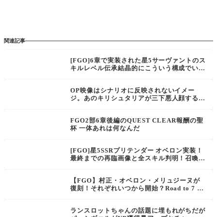
関連記事
[FGO]6章で実装された星5サーヴァントのス
キルレベル伝承結晶的にこういう構成でいい
んだっけ？
OP映像はシナリオに反映されないイメー
ジ。あのキリシュタリアが三下悪人顔すると
思うか？CMの撮影ですって言われたらノリ
ノリでやると思う。[Fate/Grand Order]
FGO2部6章後編のQUEST CLEAR報酬の聖
杯 一体あれは何なんだ
[FGO]星5SSRプリテンダー オベロン実装！
最終までの再臨画像と全スキル判明！召喚時
動画あり「夢のおわり」Buster威力アップ＆
新要素宝具威力アップブースト状態を付与
【FGO】村正・オベロン・メリュジーヌが
復刻！それぞれいつから開始？Road to 7 [L
ostbelt No.6] 概要
ランスロットちゃんの話題に埋もれがちだが