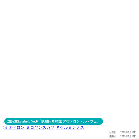
2部6章Lostbelt No.6「妖精円卓領域 アヴァロン・ル・フェ」

オベロン
コヤンスカヤ
ケルヌンノス

公開日：
2021年7月17日
更新日：
2021年7月17日