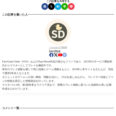
この記事を共有する
この記事を書いた人
ノウムカルデア運営者
SissyDuck
Fate/Grand Order（FGO）およびType-Moon作品の熱心なファンであり、2015年のサービス開始初
日からマスターとしてプレイを継続中です。
長年のプレイ経験を通じて得た知識とゲーム理解をもとに、2019年に本サイトを立ち上げ、現在
で運営6年目となります。
ガジェットやゲームへの深い興味・理解を活かし、FGOを楽しみながら、プレイヤー目線とファ
ンの情熱を両立した情報発信を行っています。
マスターLv.190、第2部終章までクリア済みで、実際のプレイ体験に基づいた信頼性の高い記事
作成を心がけています。
コメント一覧