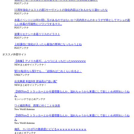
FGOアンテナ
11周年強化クエストの星5サーヴァントの強化内容はどれもかなり凄かったな
FGOアンテナ
水着イベントには何か隠し玉があるのではないか？武内崇さんのキャラデザ枠としてマシュの新
しい水着の可能性にソワソワするマス...
FGOアンテナ
波乗りセクシー水着リリスのイラスト
FGOアンテナ
上杉謙信に強化が入ったら最強の軍神になっちゃうよね
FGOアンテナ
オススメ外部サイト
【画像】アメリカ産JC、ふつうにえっちだったwwwwwww
NEWまとめサイトアンテナ！
賢2が駄目なら賢3でも…「頑張ればこれくらい出るよ」
UMAアンテナ
出光興産 利益8倍 原油高が“追い風”
NEWまとめサイトアンテナ！
【MHNow】トラッカーとか今週増量なんか。溢れちゃうから来週にして欲しいわ何狩れいうね
ん
モンハンナウまとめアンテナ
ワイ織田秀信 西軍に付くことを決意
New World Antenna
【MHNow】トラッカーとか今週増量なんか。溢れちゃうから来週にして欲しいわ何狩れいうね
ん
New World Antenna
俺氏、スパロボVの難易度にビビるｗｗｗｗｗｗｗｗｗｗｗ
まとめくすアンテナ