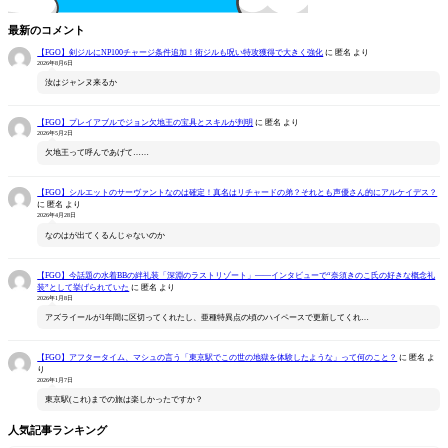
最新のコメント
【FGO】剣ジルにNP100チャージ条件追加！術ジルも呪い特攻獲得で大きく強化
に
匿名
より
2026年8月6日
汝はジャンヌ来るか
【FGO】プレイアブルでジョン欠地王の宝具とスキルが判明
に
匿名
より
2026年5月2日
欠地王って呼んであげて……
【FGO】シルエットのサーヴァントなのは確定！真名はリチャードの弟？それとも声優さん的にアルケイデス？
に
匿名
より
2026年4月28日
なのはが出てくるんじゃないのか
【FGO】今話題の水着BBの絆礼装「深淵のラストリゾート」――インタビューで“奈須きのこ氏の好きな概念礼
装”として挙げられていた
に
匿名
より
2026年1月8日
アズライールが1年間に区切ってくれたし、亜種特異点の頃のハイペースで更新してくれ…
【FGO】アフタータイム、マシュの言う「東京駅でこの世の地獄を体験したような」って何のこと？
に
匿名
よ
り
2026年1月7日
東京駅(これ)までの旅は楽しかったですか？
人気記事ランキング