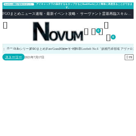
アイキャッチ下の保存するをタップするとBookMarkに入り簡単に再度見ることができま
BookMark機能が追加されました。
す。
FGOまとめニュース速報・最新イベント攻略・ サーヴァント霊基再臨スキル性能評価まとめ Fate/Grand Order





0

0
ホーム
Fateシリーズ
[FGOまとめ]Fate/Grand Order
ストーリー
2部6章Lostbelt No.6「妖精円卓領域 アヴァ

ストーリー

2021年7月17日
PR