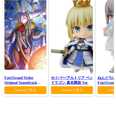
Fate/Grand Order
セイバー/アルトリア ペン
ねんどろい
Original Soundtrack
ドラゴン 真名開放 Ver.
Fate/Gra
VI(初回仕様限定盤)
ンダー/オ
Amazonで見る
Amazonで見る
Ama
マー・プリン