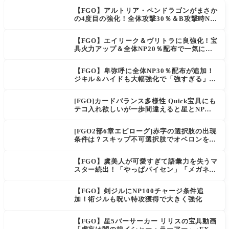
【FGO】アルトリア・ペンドラゴンがまさか
の4度目の強化！全体攻撃30％＆B攻撃時NP
獲得ロムルスも良強化！
【FGO】エイリーク＆ヴリトラに良強化！宝
具火力アップ＆全体NP20％配布で一気に使
いやすく
【FGO】卑弥呼に全体NP30％配布が追加！
ジキル＆ハイドも大幅強化で「強すぎる」の
声
[FGO]カードバランス多様性 Quick宝具にも
テコ入れ欲しいが一歩間違えると星とNP楽
に稼げちゃうから調整難易度が高そう
[FGO2部6章エピローグ]赤字の選択肢の出現
条件は？スキップ不可選択肢でオベロンを疑
う選択肢を選ぶと好感度（察しのよさ？）が
上がり出てくる
【FGO】虞美人が可愛すぎて語彙力を失うマ
スター続出！「やっぱパイセン」「メガネよ
い文明」
【FGO】剣ジルにNP100チャージ条件追
加！術ジルも呪い特攻獲得で大きく強化
【FGO】星5バーサーカー リリスの宝具動画