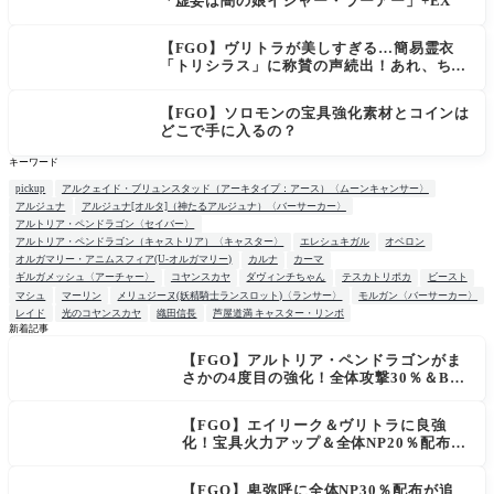
「虚妄は闇の娘イシャー・ラーアー」+EX
【FGO】ヴリトラが美しすぎる…簡易霊衣
「トリシラス」に称賛の声続出！あれ、ちっ
ちゃいわえは？
【FGO】ソロモンの宝具強化素材とコインは
どこで手に入るの？
キーワード
pickup
アルクェイド・ブリュンスタッド（アーキタイプ：アース）〈ムーンキャンサー〉
アルジュナ
アルジュナ[オルタ]（神たるアルジュナ）〈バーサーカー〉
アルトリア・ペンドラゴン〈セイバー〉
アルトリア・ペンドラゴン（キャストリア）〈キャスター〉
エレシュキガル
オベロン
オルガマリー・アニムスフィア(U-オルガマリー)
カルナ
カーマ
ギルガメッシュ〈アーチャー〉
コヤンスカヤ
ダヴィンチちゃん
テスカトリポカ
ビースト
マシュ
マーリン
メリュジーヌ(妖精騎士ランスロット)〈ランサー〉
モルガン〈バーサーカー〉
レイド
光のコヤンスカヤ
織田信長
芦屋道満 キャスター・リンボ
新着記事
【FGO】アルトリア・ペンドラゴンがま
NEW
さかの4度目の強化！全体攻撃30％＆B攻
撃時NP獲得ロムルスも良強化！
【FGO】エイリーク＆ヴリトラに良強
化！宝具火力アップ＆全体NP20％配布で
一気に使いやすく
【FGO】卑弥呼に全体NP30％配布が追