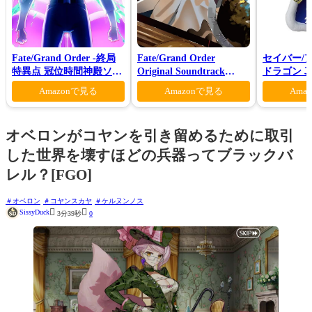
Fate/Grand Order -終局
Fate/Grand Order
セイバー/
特異点 冠位時間神殿ソロ
Original Soundtrack
ドラゴン 真
モン-(完全生産限定版)
Ⅶ(初回仕様限定盤)
Amazonで見る
Amazonで見る
Ama
オベロンがコヤンを引き留めるために取引
した世界を壊すほどの兵器ってブラックバ
レル？[FGO]
オベロン
コヤンスカヤ
ケルヌンノス


SissyDuck
3分39秒
0