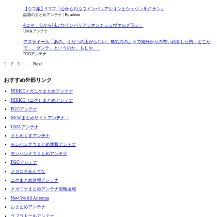
【ウマ娘】4コマ「心から叫ぶウインバリアシオンとシュヴァルグラン」
話題のまとめアンテナ
By admin
4コマ「心から叫ぶウインバリアシオンとシュヴァルグラン」
UMAアンテナ
アズライール「あの、うだつの上がらない、無気力のようで物分かりの悪い顔をした男、どこか
で…。ダンテ、というのか。もしや、...
FGOアンテナ
1
2
3
…
Next
おすすめ外部リンク
NIKKEメガニケまとめアンテナ
NIKKE（ニケ）まとめアンテナ
FGOアンテナ
NEWまとめサイトアンテナ！
UMAアンテナ
まとめくすアンテナ
モンハンナウまとめ速報アンテナ
モンハンナウまとめアンテナ
FGOアンテナ
メガニケあんてな
ニケまとめ速報アンテナ
メガニケまとめアンテナ攻略速報
New World Antenna
おまとめアンテナ
ラブラドールアンテナ