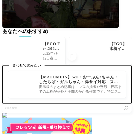
最新情報をお届けします
あなたへのおすすめ
【FGO F
【FGO】
es.202
水着イシ
5】新シ
ュタルの
2025年7月

ルエット
スキル強
12日夜、F
は誰？キ
化！NP
GO公式X
合わせて読みたい
ャストリ
獲得量ア
にて「FG
ア、卑弥
ップが３
O Fes.202
【MATOMEIN】5ch・おーぷん2ちゃん・
呼、壱
ターンに
5」描き下
したらば・ガルちゃん・爆サイ対応｜スマ
与、ジェ
NPチャ
ろしサー
ホでまとめ記事を作れるアプリ FGOのまと
ーンなど
ージとス
掲示板のまとめ記事は、レスの抽出や整形、投稿ま
ヴァント
め記事ができるまで
予想
タンのデ
での工程が意外と手間のかかる作業です。特にスマ
の新たな
続々！
メリット
ホで完結させようとすると、コ
シルエッ
削除
トが公開
記
されまし
事
た。今回
を
の1騎は女
検
性的なシ
索
ルエ