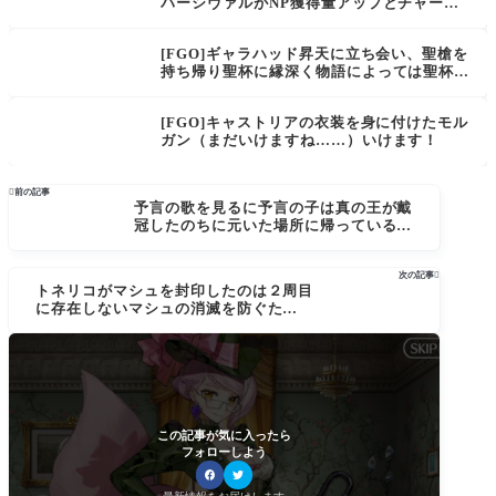
パーシヴァルがNP獲得量アップとチャージ
持ちでキャストリアシステムに対応！ 最終
再臨画像とスキル公開
[FGO]ギャラハッド昇天に立ち会い、聖槍を
持ち帰り聖杯に縁深く物語によっては聖杯の
担い手「サー・パーシヴァル」掘り下げはく
るのか？現状とてもマッシュな円卓一の根菜
[FGO]キャストリアの衣装を身に付けたモル
の遣い手
ガン（まだいけますね……）いけます！

前の記事
予言の歌を見るに予言の子は真の王が戴
冠したのちに元いた場所に帰っているの
で別人なのか[FGO]
次の記事

トネリコがマシュを封印したのは２周目
に存在しないマシュの消滅を防ぐため？
「汎人類史モルガンの情報が過去のトネ
リコにレイシフトされて起きた２周目の
結果女王歴の誕生は固定」されている。F
GO2部6章の時系列考察
この記事が気に入ったら
フォローしよう