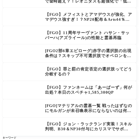
で金時超え？！レオニダスも超強化で「低レ
アとは思えない」の反響
【FGO】メフィストとアマデウスが強化、ア
マデウス強すぎ！？NP20配布＆Arts44％強
化に「最強でワロタ」の声
【FGO】11周年サーヴァント ハサン・サッ
バーハ(アズライール)の性能と霊基再臨
[FGO2部6章エピローグ]赤字の選択肢の出現
条件は？スキップ不可選択肢でオベロンを疑
う選択肢を選ぶと好感度（察しのよさ？）が
上がり出てくる
【FGO】罪と罰の肯定否定の選択肢ってどう
分岐するの？
【FGO】ファンネームは「あーぱーず」何が
出処？本日のスペチャ1,585,300QP
[FGO]マテリアルの霊基一覧 戦ったはずなの
にモルガンが未召喚表示にならないのは何
故？
【FGO】ジョン・ラックランド実装！スキル
判明、B30＆NP30付与にカリスマでサポ性
能は高め？再臨でワンコがついてきてお得！
キーワード