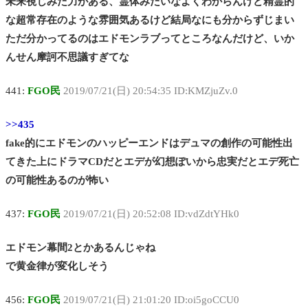
未来視じみた力がある、霊体みたいなよくわからんけど精霊的
な超常存在のような雰囲気あるけど結局なにも分からずじまい
ただ分かってるのはエドモンラブってところなんだけど、いか
んせん摩訶不思議すぎてな
441:
FGO民
2019/07/21(日) 20:54:35 ID:KMZjuZv.0
>>435
fake的にエドモンのハッピーエンドはデュマの創作の可能性出
てきた上にドラマCDだとエデが幻想ぽいから忠実だとエデ死亡
の可能性あるのが怖い
437:
FGO民
2019/07/21(日) 20:52:08 ID:vdZdtYHk0
エドモン幕間2とかあるんじゃね
で黄金律が変化しそう
456:
FGO民
2019/07/21(日) 21:01:20 ID:oi5goCCU0