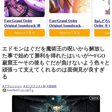
Fate/Grand Order
Fate/Grand Order
ねんどろいど 
Original Soundtrack Ⅶ
Original Soundtrack
Order 
VI(初回仕様限定盤)
ン 花の魔術
Amazonで見る
Amazonで見る
Ama
エドモンはぐだを魔術王の呪いから解放し
た事で始めて勝利を得れたはいいが〜FGO
巌窟王〜その後もぐだが負けないよう色々と
頑張って支えてくれるのは面倒見が良すぎ
る
アヴェンジャー
モンテクリスト伯
監獄塔


SissyDuck
6分31秒
0