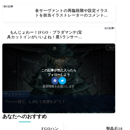

前の記事
各サーヴァントの再臨段階や設定イラス
トを担当イラストレーターのコメント付
きでどどんと掲載〜Fate/Grand Order m
aterial VI〜8/12に出るぞ〜！
次の記事

もんじょわー！[FGO・ブラダマンテ]宝
具カットインがいいよね！星5ランサー相
変わらずカルナさんのハーレムすぎる…
この記事が気に入ったら
フォローしよう
最新情報をお届けします
あなたへのおすすめ
FGOハン
聖晶石10