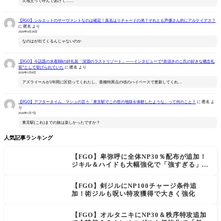
欠地王って呼んであげて……
【FGO】シルエットのサーヴァントなのは確定！真名はリチャードの弟？それとも声優さん的にアルケイデス？
に
匿名
より
2026年4月28日
なのはが出てくるんじゃないのか
【FGO】今話題の水着BBの絆礼装「深淵のラストリゾート」――インタビューで“奈須きのこ氏の好きな概念礼
装”として挙げられていた
に
匿名
より
2026年1月8日
アズライールが1年間に区切ってくれたし、亜種特異点の頃のハイペースで更新してくれ…
【FGO】アフタータイム、マシュの言う「東京駅でこの世の地獄を体験したような」って何のこと？
に
匿名
よ
り
2026年1月7日
東京駅(これ)までの旅は楽しかったですか？
人気記事ランキング
【FGO】卑弥呼に全体NP30％配布が追加！
ジキル＆ハイドも大幅強化で「強すぎる」の
声
【FGO】剣ジルにNP100チャージ条件追
加！術ジルも呪い特攻獲得で大きく強化
【FGO】オルタニキにNP30＆秩序特攻追加