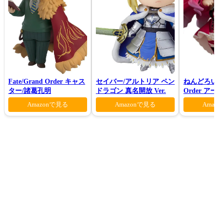
Fate/Grand Order キャス
セイバー/アルトリア ペン
ねんどろいど 
ター/諸葛孔明
ドラゴン 真名開放 Ver.
Order 
ァン シー
Amazonで見る
Amazonで見る
Ama