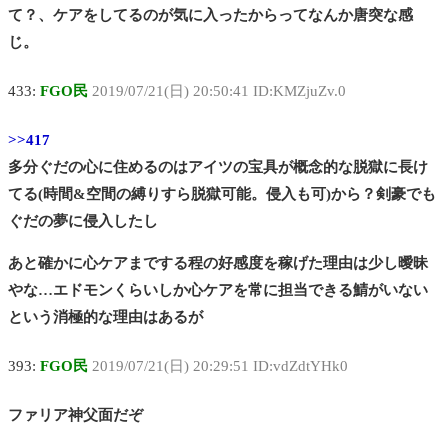
て？、ケアをしてるのが気に入ったからってなんか唐突な感
じ。
433:
FGO民
2019/07/21(日) 20:50:41 ID:KMZjuZv.0
>>417
多分ぐだの心に住めるのはアイツの宝具が概念的な脱獄に長け
てる(時間&空間の縛りすら脱獄可能。侵入も可)から？剣豪でも
ぐだの夢に侵入したし
あと確かに心ケアまでする程の好感度を稼げた理由は少し曖昧
やな…エドモンくらいしか心ケアを常に担当できる鯖がいない
という消極的な理由はあるが
393:
FGO民
2019/07/21(日) 20:29:51 ID:vdZdtYHk0
ファリア神父面だぞ