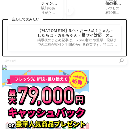
ティング
個の受け
クエスト
取りは当
以前のあ
いつもの

に「サク
日9月6日
りがたい
石10個だ
ラハンド
0:00〜2
石像のよ
ッ！ ◆キ
合わせて読みたい
ラ」がい
3:59まで
うに後に
ャンペー
るのはイ
なのでロ
それ絡み
ン開催期
【MATOMEIN】5ch・おーぷん2ちゃん・
ベントの
グインお
が出てく
間◆2019
したらば・ガルちゃん・爆サイ対応｜スマ
伏線なの
忘れな
るのか春
年9月6日
ホでまとめ記事を作れるアプリ FGOのまと
か？
く！[FG
掲示板のまとめ記事は、レスの抽出や整形、投稿ま
爛漫PU中
(金) 0:00～
め記事ができるまで
O]リリー
での工程が意外と手間のかかる作業です。特にスマ
なので賑
23:59まで
ス1500
ホで完結させようとすると、コ
やかしな
◆キャン
日突破キ
のか
ペーン対
記
ャンペー
象者◆201
事
ン！
9年9月5日
を
(木) 23:59
検
時点で
索
「特