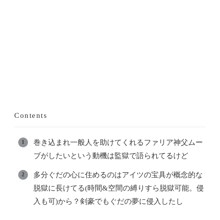
Contents
巻き込まれ一般人を助けてくれるファリア神父ムー
ブがしたいという動機は監獄で語られてるけど
多分ぐだの心に住めるのはアイツの宝具が概念的な
脱獄に長けてる(時間&空間の縛りすら脱獄可能。侵
入も可)から？剣豪でもぐだの夢に侵入したし