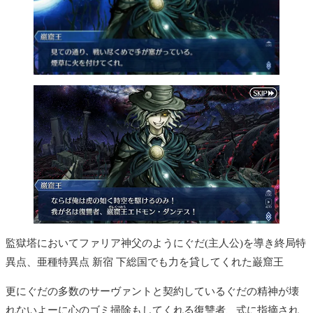
監獄塔においてファリア神父のようにぐだ(主人公)を導き終局特
異点、亜種特異点 新宿 下総国でも力を貸してくれた巌窟王
更にぐだの多数のサーヴァントと契約しているぐだの精神が壊
れないよーに心のゴミ掃除もしてくれる復讐者、式に指摘され