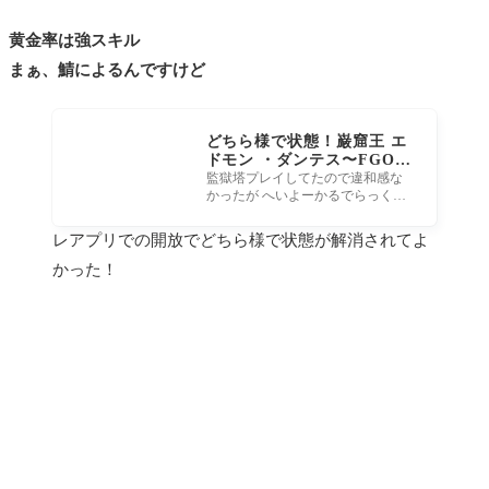
黄金率は強スキル
まぁ、鯖によるんですけど
どちら様で状態！巌窟王 エ
ドモン ・ダンテス〜FGO〜
監獄塔やれなかった人達に
監獄塔プレイしてたので違和感な
かったが へいよーかるでらっく
も説明したげて
す！ 監獄塔をプレイせずに終局特
異点をプレイしたマスターにとっ
レアプリでの開放でどちら様で状態が解消されてよ
かった！