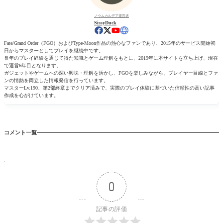
ノウムカルデア運営者
SissyDuck
Fate/Grand Order（FGO）およびType-Moon作品の熱心なファンであり、2015年のサービス開始初
日からマスターとしてプレイを継続中です。
長年のプレイ経験を通じて得た知識とゲーム理解をもとに、2019年に本サイトを立ち上げ、現在
で運営6年目となります。
ガジェットやゲームへの深い興味・理解を活かし、FGOを楽しみながら、プレイヤー目線とファ
ンの情熱を両立した情報発信を行っています。
マスターLv.190、第2部終章までクリア済みで、実際のプレイ体験に基づいた信頼性の高い記事
作成を心がけています。
コメント一覧
0
記事の評価