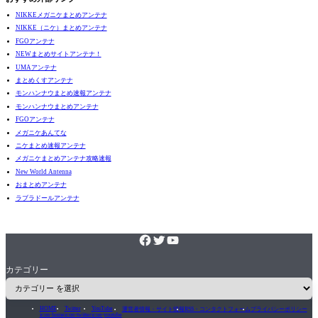
NIKKEメガニケまとめアンテナ
NIKKE（ニケ）まとめアンテナ
FGOアンテナ
NEWまとめサイトアンテナ！
UMAアンテナ
まとめくすアンテナ
モンハンナウまとめ速報アンテナ
モンハンナウまとめアンテナ
FGOアンテナ
メガニケあんてな
ニケまとめ速報アンテナ
メガニケまとめアンテナ攻略速報
New World Antenna
おまとめアンテナ
ラブラドールアンテナ
カテゴリー
HOME
Twitter
YouTube
運営者情報・サイト情報
RSS・コンタクトフォーム
プライバシーポリシー
icon-home
icon-twitter
icon-youtube