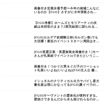
「ソロモン・ゲーティア」実装への期待が高
まる。これは…
画像付き定期水着予想〜今年の候補こんなに
いるのか【FGO】さすがに今年実装された
鯖は来ないんじゃないか？
【FGO考察】ホームズとモリアーティの伏
線は未回収のまま？2部完結前に語られるべ
き謎
[FGO]カルデア妖精騎士杯(モルガン祭)でも
大活躍！最近のイベント３ターン周回はオベ
ロンの有無で大きく変わる？
[FGO英霊正装・英霊旅装全画像付き！]モー
さんが礼装絵でイベントinできたということ
は他のキャラもこれから シナリオ限定で正
装・旅装来るかもしれないってことだよな
画像付き！つかぐだ男＆ぐだ子のツーショッ
ト礼装いいよね(いいよね)[FGO主人公 藤丸
立香]ぐだ子&ぐだ男もいいけど、二人でマ
シュ囲んでるのもいい……
イシュタルのクリティカル火力ヤバイし星大
量生産は理にかなってる[FGO]夏イベでのフ
ラグ立てから爆速の対応！宝具2連発も余
裕！
[FGO]サーヴァントの霊体化が便利すぎる。
壁抜けできるんだから水も抜けれらるのか
な？