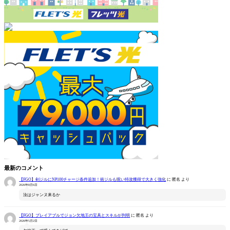
最新のコメント
【FGO】剣ジルにNP100チャージ条件追加！術ジルも呪い特攻獲得で大きく強化
に
匿名
より
2026年8月6日
汝はジャンヌ来るか
【FGO】プレイアブルでジョン欠地王の宝具とスキルが判明
に
匿名
より
2026年5月2日