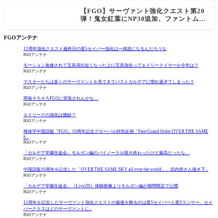
【FGO】サーヴァント強化クエスト第20
弾！鬼女紅葉にNP30追加、ファントムも
大幅強化
FGOアンテナ
11周年強化クエスト最終日の星5セイバー強化は一体誰になるんだろうな
FGOアンテナ
モーション改修されて宝具演出短くなった上に宝具強化ってエイリークイヤーか今年は？
FGOアンテナ
マスターたちは多くのサーヴァントを見てきてバストカルデアに慣れ過ぎてしまった？
FGOアンテナ
周瑜そろそろFGOに実装されんかな…
FGOアンテナ
エイリークの強化は微妙？
FGOアンテナ
簡体字中国語版『FGO』10周年記念グローバル特別企画「Fate/Grand Order OVER THE SAME
S...
FGOアンテナ
「カルデア学園生徒会」モルガン編のバイノーラル聴き終わったけど最高だったな…
FGOアンテナ
中国語版10周年を記念した「OVER THE SAME SKY all over the world」。武内崇さん描き下...
FGOアンテナ
「カルデア学園生徒会」（Live2D）体験映像よりモルガン編が期間限定で公開
FGOアンテナ
11周年を記念したサーヴァント強化クエストの最後を飾るのは星5セイバーと星3ランサー。セイ
バークラスはどのサーヴァントに...
FGOアンテナ