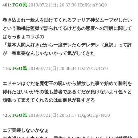
401:
FGO民
2019/07/21(日) 20:33:36 ID:JKcinY3Q0
巻き込まれ一般人を助けてくれるファリア神父ムーブがしたい
という動機は監獄で語られてるけどあの態度への理解に関して
はらっきょコラボの
「基本人間大好きだから一度デレたらデレデレ（意訳」って評
が一番重要なんじゃないかって気がしてきた
416:
FGO民
2019/07/21(日) 20:38:44 ID:FZ01/UCY0
エドモンはぐだを魔術王の呪いから解放した事で始めて勝利を
得れたはいいがその後も勝者であるぐだが負けないよう色々と
頑張って支えてくれるのは面倒見が良すぎる
435:
FGO民
2019/07/21(日) 20:51:17 ID:gSQHp7NU0
エデ実装しないかなぁ