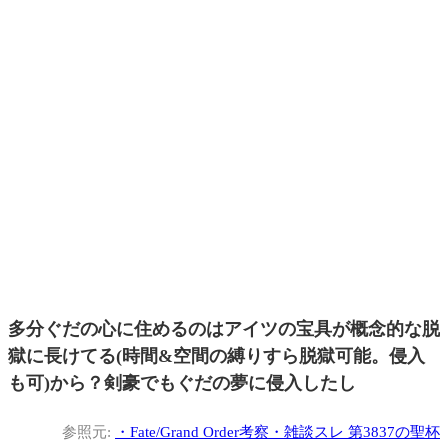
多分ぐだの心に住めるのはアイツの宝具が概念的な脱
獄に長けてる(時間&空間の縛りすら脱獄可能。侵入
も可)から？剣豪でもぐだの夢に侵入したし
参照元:
・
Fate/Grand Order考察・雑談スレ 第3837の聖杯