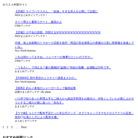
オススメ外部サイト
【悲報】ライブハウスさん、『奴隷』すぎる求人を公開して話題に
NEWまとめサイトアンテナ！
ライツ博士と夏祭りデート…最高かよ
UMAアンテナ
【悲報】少子化の原因、判明するWWWWWWWWWWWWWWWW
NEWまとめサイトアンテナ！
中国、海上自衛隊のトマホーク試射を批判「周辺の安全保障上の脅威を口実に再軍備を加速して
いる」
New World Antenna
これは掛かってますね… トレーナーが無事だといいのですが…
UMAアンテナ
「うるさい」で消える？夏の風物詩“盆踊り”存続の危機 会場数は20年で半...
おまとめアンテナ
【NMB48】田中美空のミステリー講座まさかの…
New World Antenna
【競馬】武ルメ参加のシャーガーカップ最終結果
話題のまとめアンテナ
By admin
バス停で知り合った料理上手なご婦人から絶品手料理をお裾分け。仲良くしていたが家に上がろ
うとするご婦人が娘に放った『失礼す...
おまとめアンテナ
【ウマ娘】コミケで配布予定だった非公式グッズ「オグリキャップタマモクロスアクリル定規」
意外(?)な落とし穴により配布を撤...
まとめくすアンテナ
1
2
3
…
Next
おすすめ外部リンク