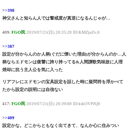
>>398
神父さんと知らん人では警戒度が真逆になるんじゃが…
409:
FGO民
2019/07/21(日) 20:35:28 ID:KMZjuZv.0
>>387
設定が分からんのか人柄(ぐだに懐いた理由)が分からんのか…人
柄ならエドモンは復讐に誇り持ってる&人間讃歌気味故に人理
焼却に抗う主人公を気に入った
リアフレにエドモンの宝具設定を話した時に疑問符を浮かべて
たから設定の説明には自信ない
417:
FGO民
2019/07/21(日) 20:39:08 ID:kikOVPJQ0
>>409
設定かな。どこからともなく出てきて、なんか心に住みつい