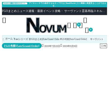
アイキャッチ下の保存するをタップするとBookMarkに入り簡単に再度見ることができま
BookMark機能が追加されました。
す。
FGOまとめニュース速報・最新イベント攻略・ サーヴァント霊基再臨スキル性能評価まとめ Fate/Grand Order





0

0
ホーム
Fateシリーズ
[FGOまとめ]Fate/Grand Order
FGO考察[Fate/Grand Order]
サーヴァント



FGO考察[Fate/Grand Order]

PR
2019年7月22日
2019年9月9日