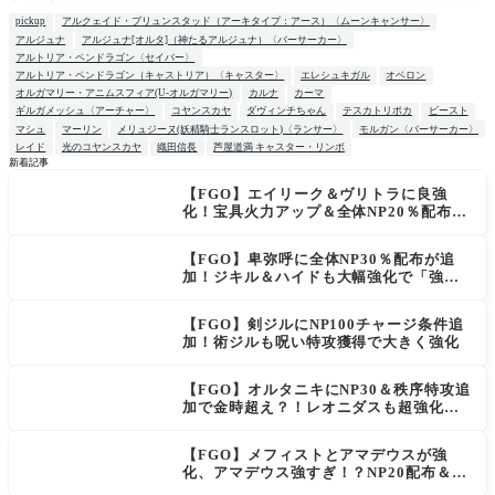
pickup
アルクェイド・ブリュンスタッド（アーキタイプ：アース）〈ムーンキャンサー〉
アルジュナ
アルジュナ[オルタ]（神たるアルジュナ）〈バーサーカー〉
アルトリア・ペンドラゴン〈セイバー〉
アルトリア・ペンドラゴン（キャストリア）〈キャスター〉
エレシュキガル
オベロン
オルガマリー・アニムスフィア(U-オルガマリー)
カルナ
カーマ
ギルガメッシュ〈アーチャー〉
コヤンスカヤ
ダヴィンチちゃん
テスカトリポカ
ビースト
マシュ
マーリン
メリュジーヌ(妖精騎士ランスロット)〈ランサー〉
モルガン〈バーサーカー〉
レイド
光のコヤンスカヤ
織田信長
芦屋道満 キャスター・リンボ
新着記事
【FGO】エイリーク＆ヴリトラに良強
NEW
化！宝具火力アップ＆全体NP20％配布で
一気に使いやすく
【FGO】卑弥呼に全体NP30％配布が追
加！ジキル＆ハイドも大幅強化で「強す
ぎる」の声
【FGO】剣ジルにNP100チャージ条件追
加！術ジルも呪い特攻獲得で大きく強化
【FGO】オルタニキにNP30＆秩序特攻追
加で金時超え？！レオニダスも超強化で
「低レアとは思えない」の反響
【FGO】メフィストとアマデウスが強
化、アマデウス強すぎ！？NP20配布＆Ar
ts44％強化に「最強でワロタ」の声