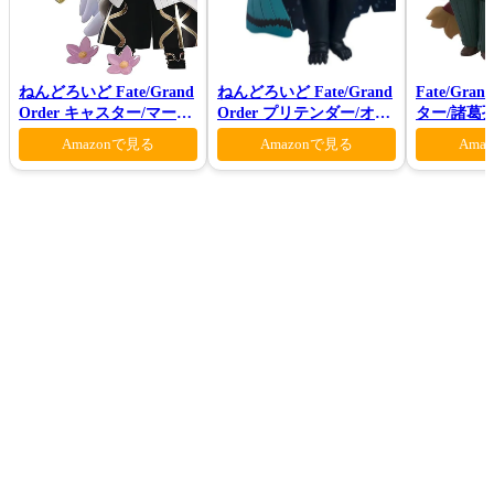
ねんどろいど Fate/Grand
ねんどろいど Fate/Grand
Fate/Gra
Order キャスター/マーリ
Order プリテンダー/オベ
ター/諸葛
ン 花の魔術師Ver.
ロン ヴォーティガーン
Amazonで見る
Amazonで見る
Ama