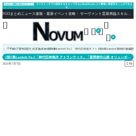
アイキャッチ下の保存するをタップするとBookMarkに入り簡単に再度見ることができま
BookMark機能が追加されました。
す。
FGOまとめニュース速報・最新イベント攻略・ サーヴァント霊基再臨スキル性能評価まとめ Fate/Grand Order





0

0
ホーム
Fateシリーズ
[FGOまとめ]Fate/Grand Order
ストーリー
2部5章Lostbelt No.5「神代巨神海洋 アトランティス」「星間都市山脈
2部6章Lostbelt No.6「

2部5章Lostbelt No.5「神代巨神海洋 アトランティス」「星間都市山脈 オリュンポ

2021年7月7日
ス」
PR