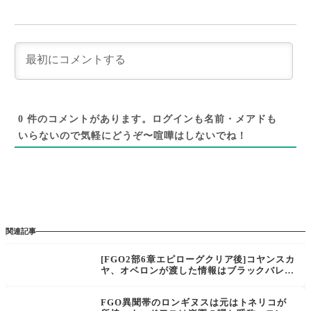
0
件のコメントがあります。ログインも名前・メアドも
いらないので気軽にどうぞ〜喧嘩はしないでね！
関連記事
[FGO2部6章エピローグクリア後]コヤンスカ
ヤ、オベロンが渡した情報はブラックバレル
ではなくあのモフモフか。自滅の呪いを取り
込み「光のコヤンスカヤ」に？
FGO異聞帯のロンギヌスは元はトネリコが