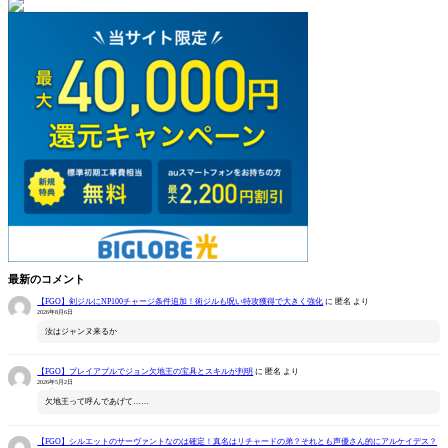
最新のコメント
【FGO】剣ジルにNP100チャージ条件追加！術ジルも呪い特攻獲得で大きく強化
に
匿名
より
2026年8月6日
汝はジャンヌ来るか
【FGO】プレイアブルでジョン欠地王の宝具とスキルが判明
に
匿名
より
2026年5月2日
欠地王って呼んであげて……
【FGO】シルエットのサーヴァントなのは確定！真名はリチャードの弟？それとも声優さん的にアルケイデス？