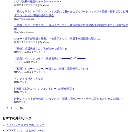
ジブリ無双の最強のキャラｗｗｗｗｗｗ
話題のまとめアンテナ
By admin
「靴のヒラキ」がグランフロント大阪にて夏休みこどもワークショップを開催！親子で楽しむ靴
デコレーション体験や足の計測会
New World Antenna
【悲報】ソニーの大スター、スパイダーマン 新作映画ではスマホはXperiaではなくGalaxyを使
用
New World Antenna
シュート選手が結婚を発表、ネモ選手とウメハラ選手が婚姻届の証人に。
話題のまとめアンテナ
By admin
【画像】浜辺美波さん、乳がガチで成長する
NEWまとめサイトアンテナ！
【話題】ペルソナコラボ「天城雪子」ｷﾀ━━━(ﾟ∀ﾟ)━━━!!
ニケまとめ速報アンテナ
【動画】ショートスリーパー堀さん、対面で高須幹弥にキレる
NEWまとめサイトアンテナ！
ドンナと海行きてえなあ
UMAアンテナ
8/9(日) 12:00より、レジェンドレースの開催決定！
UMAアンテナ
絆16のメリットが全然出てこないけど、普通に石がハチャメチャに貰えるとかそんな感じ？
FGOアンテナ
1
2
3
…
Next
おすすめ外部リンク
NIKKEメガニケまとめアンテナ
NIKKE（ニケ）まとめアンテナ