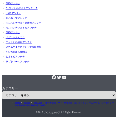
FGOアンテナ
NEWまとめサイトアンテナ！
UMAアンテナ
まとめくすアンテナ
モンハンナウまとめ速報アンテナ
モンハンナウまとめアンテナ
FGOアンテナ
メガニケあんてな
ニケまとめ速報アンテナ
メガニケまとめアンテナ攻略速報
New World Antenna
おまとめアンテナ
ラブラドールアンテナ
カテゴリー
HOME
Twitter
YouTube
運営者情報・サイト情報
RSS・コンタクトフォーム
プライバシーポリシー
icon-home
icon-twitter
icon-youtube

2019 ノウムカルデア All Rights Reserved.