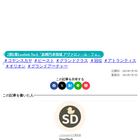
2部6章Lostbelt No.6「妖精円卓領域 アヴァロン・ル・フェ」

コヤンスカヤ
ビースト
グランドクラス
冠位
アトランティス

オリオン
グランドアーチャー
公開日：
2021年7月7日
更新日：
2021年7月7日
この記事を共有する
この記事を書いた人
ノウムカルデア運営者
SissyDuck