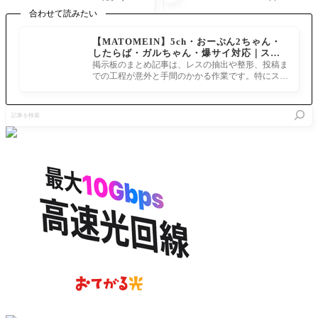
ン改修
ろし公
ィカル威
時、FGO
合わせて読みたい
牛若丸が
開！鋭い
力アップ
公式Xにて
スラッと
視線と立
とスター
「FGO Fe
【MATOMEIN】5ch・おーぷん2ちゃん・
してる！
ち姿にマ
獲得が追
s.2025」描
したらば・ガルちゃん・爆サイ対応｜スマ
[いざ鎌
スターざ
加
き下ろし
ホでまとめ記事を作れるアプリ FGOのまと
倉にさよ
わつく
掲示板のまとめ記事は、レスの抽出や整形、投稿ま
サーヴァ
め記事ができるまで
ならを]
【FGO F
での工程が意外と手間のかかる作業です。特にスマ
ントのビ
es.202
ホで完結させようとすると、コ
ジュアル
5】
が公開さ
記
れまし
事
た。今回
を
登場した
検
のはなん
索
とフィン