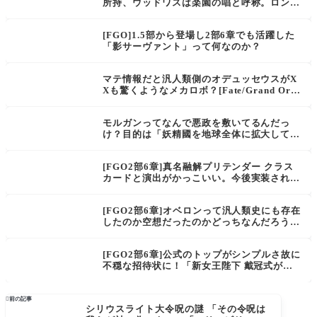
所持、ウッドワスは楽園の唱と呼称。ロンゴ
ミニアドと同種の最果ての塔っぽいよね
[FGO]1.5部から登場し2部6章でも活躍した
「影サーヴァント」って何なのか？
マテ情報だと汎人類側のオデュッセウスがX
Xも驚くようなメカロボ？[Fate/Grand Ord
er material VII]木馬をひっさげてどこかで
現れるらしい
モルガンってなんで悪政を敷いてるんだっ
け？目的は「妖精國を地球全体に拡大してモ
ースも厄災も無い新しい妖精郷を作る事」[F
GO] 2部6章考察
[FGO2部6章]真名融解プリテンダー クラス
カードと演出がかっこいい。今後実装される
として他の候補は？
[FGO2部6章]オベロンって汎人類史にも存在
したのか空想だったのかどっちなんだろう？
「俺はおまえたち汎人類史が創りあげた空
想、妖精王オベロンのカタチでこの姿になっ
[FGO2部6章]公式のトップがシンプルさ故に
たもの。」
不穏な招待状に！「新女王陛下 戴冠式が行
われます、妖精國ブリテン ソールズベリー
大聖堂にお集まりください。」Fes最終日に
流れたムービーも気になる。「呪いは獣を呼

前の記事
シリウスライト大令呪の謎 「その令呪は
び、獣は炎を招き」マスター達のエピローグ