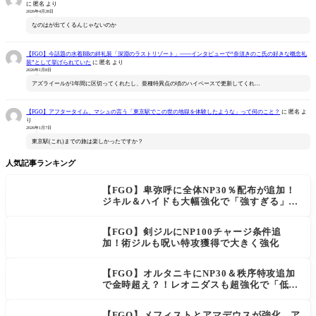
に
匿名
より
2026年4月28日
なのはが出てくるんじゃないのか
【FGO】今話題の水着BBの絆礼装「深淵のラストリゾート」――インタビューで“奈須きのこ氏の好きな概念礼
装”として挙げられていた
に
匿名
より
2026年1月8日
アズライールが1年間に区切ってくれたし、亜種特異点の頃のハイペースで更新してくれ…
【FGO】アフタータイム、マシュの言う「東京駅でこの世の地獄を体験したような」って何のこと？
に
匿名
よ
り
2026年1月7日
東京駅(これ)までの旅は楽しかったですか？
人気記事ランキング
【FGO】卑弥呼に全体NP30％配布が追加！
ジキル＆ハイドも大幅強化で「強すぎる」の
声
【FGO】剣ジルにNP100チャージ条件追
加！術ジルも呪い特攻獲得で大きく強化
【FGO】オルタニキにNP30＆秩序特攻追加
で金時超え？！レオニダスも超強化で「低レ
アとは思えない」の反響
【FGO】メフィストとアマデウスが強化、ア