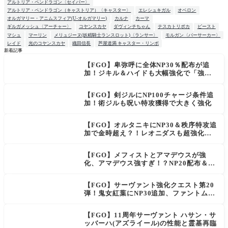
アルトリア・ペンドラゴン〈セイバー〉
アルトリア・ペンドラゴン（キャストリア）〈キャスター〉
エレシュキガル
オベロン
オルガマリー・アニムスフィア(U-オルガマリー)
カルナ
カーマ
ギルガメッシュ〈アーチャー〉
コヤンスカヤ
ダヴィンチちゃん
テスカトリポカ
ビースト
マシュ
マーリン
メリュジーヌ(妖精騎士ランスロット)〈ランサー〉
モルガン〈バーサーカー〉
レイド
光のコヤンスカヤ
織田信長
芦屋道満 キャスター・リンボ
新着記事
【FGO】卑弥呼に全体NP30％配布が追
NEW
加！ジキル＆ハイドも大幅強化で「強す
ぎる」の声
【FGO】剣ジルにNP100チャージ条件追
加！術ジルも呪い特攻獲得で大きく強化
【FGO】オルタニキにNP30＆秩序特攻追
加で金時超え？！レオニダスも超強化で
「低レアとは思えない」の反響
【FGO】メフィストとアマデウスが強
化、アマデウス強すぎ！？NP20配布＆Ar
ts44％強化に「最強でワロタ」の声
【FGO】サーヴァント強化クエスト第20
弾！鬼女紅葉にNP30追加、ファントムも
大幅強化
【FGO】11周年サーヴァント ハサン・サ
ッバーハ(アズライール)の性能と霊基再臨