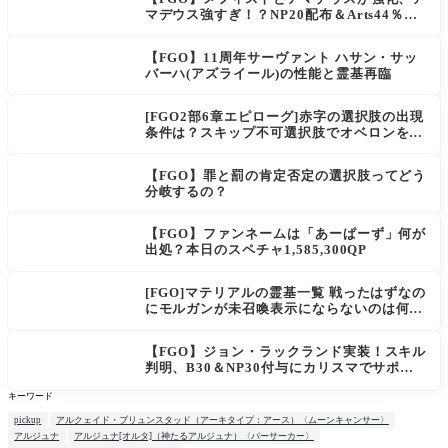
マデウス強すぎ！？NP20配布＆Arts44％強
化に「最強でワロタ」の声
【FGO】11周年サーヴァント ハサン・サッ
バーハ(アズライール)の性能と霊基再臨
[FGO2部6章エピローグ]赤字の選択肢の出現
条件は？スキップ不可選択肢でオベロンを疑
う選択肢を選ぶと好感度（察しのよさ？）が
上がり出てくる
【FGO】罪と罰の肯定否定の選択肢ってどう
分岐するの？
【FGO】ファンネームは「あーぱーず」何が
出処？本日のスペチャ1,585,300QP
[FGO]マテリアルの霊基一覧 戦ったはずなの
にモルガンが未召喚表示にならないのは何
故？
【FGO】ジョン・ラックランド実装！スキル
判明、B30＆NP30付与にカリスマでサポ性
能は高め？再臨でワンコがついてきてお得！
キーワード
pickup
アルクェイド・ブリュンスタッド（アーキタイプ：アース）〈ムーンキャンサー〉
アルジュナ
アルジュナ[オルタ]（神たるアルジュナ）〈バーサーカー〉