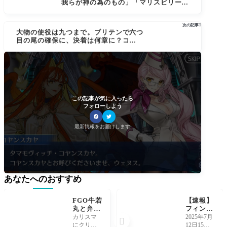
我らが神の為のもの」「マリスビリー所
予想
長は私にだけ教えたんだよ」ベリルや芥
雛子(虞美人)も持ってるのかな。パイセン
次の記事

は持ってるのを忘れてそう[FGO]
大物の使役は九つまで。ブリテンで六つ
目の尾の確保に、決着は何章に？コヤン
スカヤ「私の目的は新しい九尾(ケモノ)に
なること」[FGO]
この記事が気に入ったら
フォローしよう
最新情報をお届けします
あなたへのおすすめ
FGO牛若
【速報】
丸と弁慶
フィン・
が強化と
マックー
カリスマ
2025年7月

モーショ
ル描き下
にクリテ
12日15