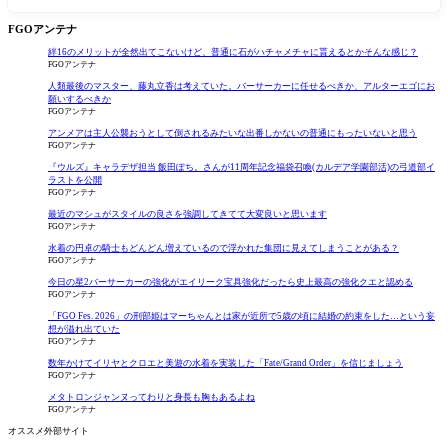
FGOアンテナ
絆16のメリットが全然出てこないけど、普通に石がハチャメチャに貰えるとかそんな感じ？
FGOアンテナ
人類最後のマスター、藤丸立香は考えていた。バーサーカーに任せるべきか、アルターエゴにお
願いするべきか
FGOアンテナ
アンメアは主人公襲おうとして倒されるみたいな出番しかないの普通にもったいないと思う
FGOアンテナ
『ウルズ』キャラデザ担当 飯田ぽち。さんが11周年記念福袋召喚(カルデア学園部活)の弓道部イ
ラストを公開
FGOアンテナ
最近のマシュがスタイルの良さを強調してきてて大変良いと思います
FGOアンテナ
水着の円卓の騎士もどんどん増えているので浮かれた集団に見えてしまうことがある？
FGOアンテナ
今日の星2バーサーカーの強化がエイリーク宝具強化だったら史上最高の強化クエと認める
FGOアンテナ
「FGO Fes. 2026」の刑部姫はマーちゃんとは家が近所で5歳の頃に結婚の約束をした…という妄
想が溢れ出ていた
FGOアンテナ
数年かけてイリヤとクロエと美遊の水着を実装した「Fate/Grand Order」を信じましょう
FGOアンテナ
メタトロンジャンヌってわりと身長も胸もあるよね
FGOアンテナ
オススメ外部サイト