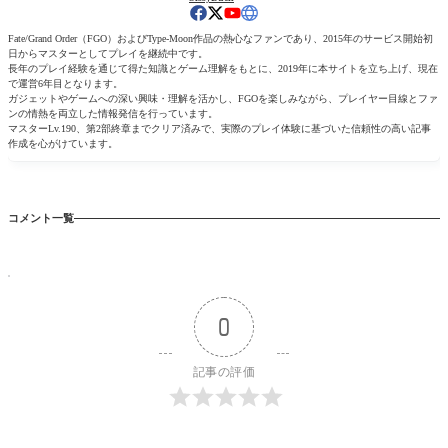
Fate/Grand Order（FGO）およびType-Moon作品の熱心なファンであり、2015年のサービス開始初
日からマスターとしてプレイを継続中です。
長年のプレイ経験を通じて得た知識とゲーム理解をもとに、2019年に本サイトを立ち上げ、現在
で運営6年目となります。
ガジェットやゲームへの深い興味・理解を活かし、FGOを楽しみながら、プレイヤー目線とファ
ンの情熱を両立した情報発信を行っています。
マスターLv.190、第2部終章までクリア済みで、実際のプレイ体験に基づいた信頼性の高い記事
作成を心がけています。
コメント一覧
0
記事の評価