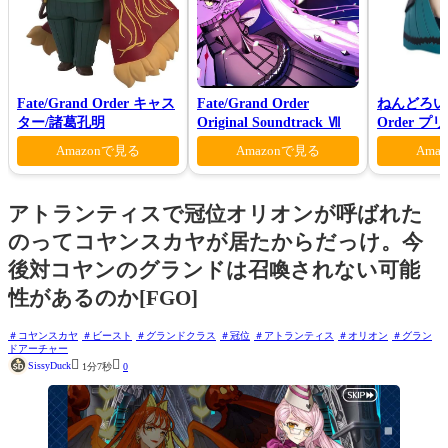
Fate/Grand Order キャス
Fate/Grand Order
ねんどろいど 
ター/諸葛孔明
Original Soundtrack Ⅶ
Order 
ロン ヴォ
Amazonで見る
Amazonで見る
Ama
アトランティスで冠位オリオンが呼ばれた
のってコヤンスカヤが居たからだっけ。今
後対コヤンのグランドは召喚されない可能
性があるのか[FGO]
コヤンスカヤ
ビースト
グランドクラス
冠位
アトランティス
オリオン
グラン
ドアーチャー


SissyDuck
1分7秒
0