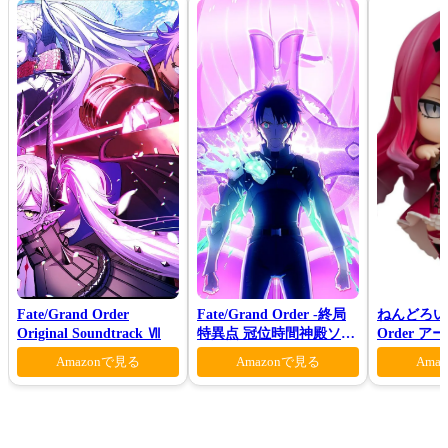
Fate/Grand Order
Fate/Grand Order -終局
ねんどろいど 
Original Soundtrack Ⅶ
特異点 冠位時間神殿ソロ
Order 
モン-(完全生産限定版)
ァン シー
Amazonで見る
Amazonで見る
Ama