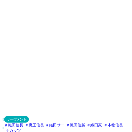
サーヴァント

織田信長
魔王信長
織田サー
織田信勝
織田家
本物信長

カッツ