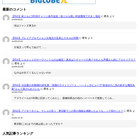
最新のコメント
【FGO】剣ジルにNP100チャージ条件追加！術ジルも呪い特攻獲得で大きく強化
に
匿名
より
2026年8月6日
汝はジャンヌ来るか
【FGO】プレイアブルでジョン欠地王の宝具とスキルが判明
に
匿名
より
2026年5月2日
欠地王って呼んであげて……
【FGO】シルエットのサーヴァントなのは確定！真名はリチャードの弟？それとも声優さん的にアルケイデス？
に
匿名
より
2026年4月28日
なのはが出てくるんじゃないのか
【FGO】今話題の水着BBの絆礼装「深淵のラストリゾート」――インタビューで“奈須きのこ氏の好きな概念礼
装”として挙げられていた
に
匿名
より
2026年1月8日
アズライールが1年間に区切ってくれたし、亜種特異点の頃のハイペースで更新してくれ…
【FGO】アフタータイム、マシュの言う「東京駅でこの世の地獄を体験したような」って何のこと？
に
匿名
よ
り
2026年1月7日
東京駅(これ)までの旅は楽しかったですか？
人気記事ランキング