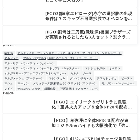
どこで手に入るの？
[FGO2部6章エピローグ]赤字の選択肢の出現
条件は？スキップ不可選択肢でオベロンを疑
う選択肢を選ぶと好感度（察しのよさ？）が
上がり出てくる
[FGO]劉備は二刀流(意味深)桃園ブラザーズ
が実装されるとしたら3人セット？別クラス
呂布もお願いします。マスター達の三国志談
キーワード
義
pickup
アルクェイド・ブリュンスタッド（アーキタイプ：アース）〈ムーンキャンサー〉
アルジュナ
アルジュナ[オルタ]（神たるアルジュナ）〈バーサーカー〉
アルトリア・ペンドラゴン〈セイバー〉
アルトリア・ペンドラゴン（キャストリア）〈キャスター〉
エレシュキガル
オベロン
オルガマリー・アニムスフィア(U-オルガマリー)
カルナ
カーマ
ギルガメッシュ〈アーチャー〉
コヤンスカヤ
ダヴィンチちゃん
テスカトリポカ
ビースト
マシュ
マーリン
メリュジーヌ(妖精騎士ランスロット)〈ランサー〉
モルガン〈バーサーカー〉
レイド
光のコヤンスカヤ
織田信長
芦屋道満 キャスター・リンボ
新着記事
【FGO】エイリーク＆ヴリトラに良強
NEW
化！宝具火力アップ＆全体NP20％配布で
一気に使いやすく
【FGO】卑弥呼に全体NP30％配布が追
加！ジキル＆ハイドも大幅強化で「強す
ぎる」の声
【FGO】剣ジルにNP100チャージ条件追