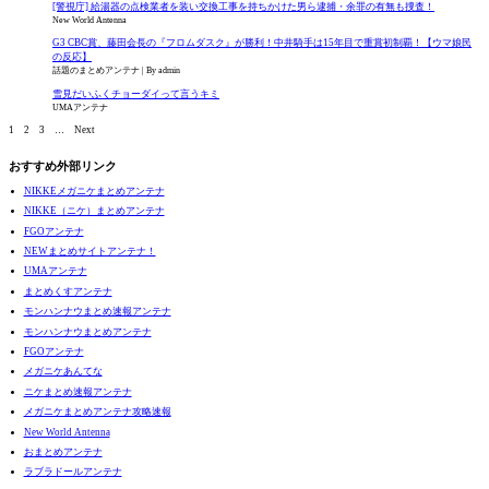
[警視庁] 給湯器の点検業者を装い交換工事を持ちかけた男ら逮捕・余罪の有無も捜査！
New World Antenna
G3 CBC賞、藤田会長の『フロムダスク』が勝利！中井騎手は15年目で重賞初制覇！【ウマ娘民
の反応】
話題のまとめアンテナ
By admin
雪見だいふくチョーダイって言うキミ
UMAアンテナ
1
2
3
…
Next
おすすめ外部リンク
NIKKEメガニケまとめアンテナ
NIKKE（ニケ）まとめアンテナ
FGOアンテナ
NEWまとめサイトアンテナ！
UMAアンテナ
まとめくすアンテナ
モンハンナウまとめ速報アンテナ
モンハンナウまとめアンテナ
FGOアンテナ
メガニケあんてな
ニケまとめ速報アンテナ
メガニケまとめアンテナ攻略速報
New World Antenna
おまとめアンテナ
ラブラドールアンテナ