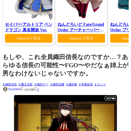
セイバー/アルトリア ペン
ねんどろいど Fate/Grand
ねんどろいど 
ドラゴン 真名開放 Ver.
Order アーチャー/バーヴ
Order 
ァン シー
ロン ヴォ
Amazonで見る
Amazonで見る
Ama
もしや、これ全員織田信長なのですか…？あ
らゆる信長の可能性〜FGO〜やだなぁ姉上が
男なわけないじゃないですか。
織田信長
魔王信長
織田サー
織田信勝
織田家
本物信長
カッツ


SissyDuck
1分25秒
0