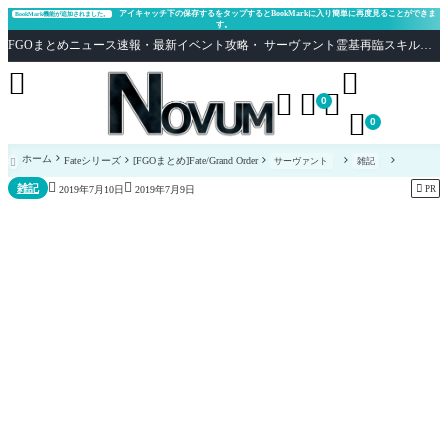
アイキャッチ下の保存するをタップするとBookMarkに入り簡単に再度見ることができま
BookMark機能が追加されました。
す。
FGOまとめニュース速報・最新イベント攻略・ サーヴァント霊基再臨スキル性能評価まとめ Fate/Grand Order





0

0
ホーム
Fateシリーズ
[FGOまとめ]Fate/Grand Order
サーヴァント
雑記



雑記

PR
2019年7月10日
2019年7月9日