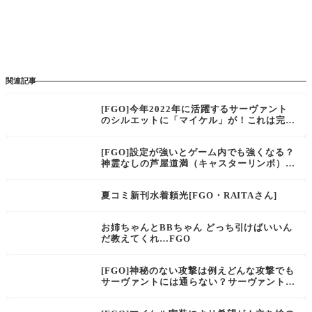
関連記事
[FGO]今年2022年に活躍するサーヴァント
のシルエットに「マイケル」が！これは完全
に一致。名前はバーソロミューのような偽名
ならば別読みのミハエル、ミカエル？『ホワ
[FGO]設定が強いとゲーム内でも強くなる？
イトデー･スペクタクルズ15人の理知的なメ
神霊なしの芦屋道満（キャスターリンボ）と
ガネたち』
か設定上でどれくらいの強さなのか
夏コミ新刊水着頼光[FGO・RAITAさん]
お姉ちゃんとBBちゃん どっち引けばいいん
だ教えてくれ…FGO
[FGO]神秘のない攻撃は例えどんな攻撃でも
サーヴァントには通らない？サーヴァント考
察