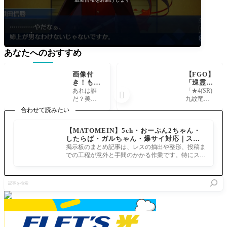
あなたへのおすすめ
画像付
【FGO】
き！もち
「巡霊の
ろん神だ
祝祭 第1
あれは誰
「★4(SR)

よ[FGO]
2弾」九
だ？美男
九紋竜エ
2部4章神
紋龍エリ
か？イン
リザ」を
合わせて読みたい
ジュナが
ザ、森蘭
ドか？も
含む配布
登場する
丸、シン
ちろん、
サーヴァ
【MATOMEIN】5ch・おーぷん2ちゃん・
シーン、
デレラエ
神だよ！
ント3騎を
したらば・ガルちゃん・爆サイ対応｜スマ
普通に真
リちゃん
へいよー
「巡霊の
ホでまとめ記事を作れるアプリ FGOのまと
面目なと
が追加！
掲示板のまとめ記事は、レスの抽出や整形、投稿ま
かるでら
葉」の交
め記事ができるまで
こなのに
での工程が意外と手間のかかる作業です。特にスマ
っくす！
換対象へ
もちろん
ホで完結させようとすると、コ
やられた
新たに追
余だよ？
と言わざ
加！「巡
記
がよぎる
るをえな
霊の葉」
事
い。 即ち
の獲得対
を
神である
象は期間
検
参照
限定では
索