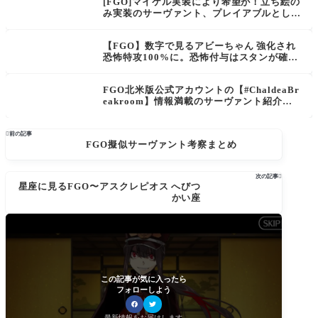
[FGO]マイケル実装により希望が！立ち絵の
み実装のサーヴァント、プレイアブルとして
実装されるなら候補は？徐福ちゃん！アッく
ん！
【FGO】数字で見るアビーちゃん 強化され
恐怖特攻100%に。恐怖付与はスタンが確率
なだけで恐怖はほぼ入る？一躍トップクラス
アタッカーに！
FGO北米版公式アカウントの【#ChaldeaBr
eakroom】情報満載のサーヴァント紹介、
日本語版も公開！アスクレピオスと紅閻魔

前の記事
FGO擬似サーヴァント考察まとめ
次の記事

星座に見るFGO〜アスクレピオス へびつ
かい座
この記事が気に入ったら
フォローしよう
最新情報をお届けします