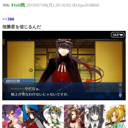
306:
FGO民
2019/07/08(月) 20:10:02 ID:fqwZOlR60
>>300
信勝君を信じるんだ