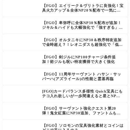
【FGO】エイリーク＆ヴリトラに良強化！宝
具火力アップ＆全体NP20％配布で一気に使
いやすく
【FGO】卑弥呼に全体NP30％配布が追加！
ジキル＆ハイドも大幅強化で「強すぎる」の
声
【FGO】オルタニキにNP30＆秩序特攻追加
で金時超え？！レオニダスも超強化で「低レ
アとは思えない」の反響
【FGO】剣ジルにNP100チャージ条件追
加！術ジルも呪い特攻獲得で大きく強化
【FGO】11周年サーヴァント ハサン・サッ
バーハ(アズライール)の性能と霊基再臨
[FGO]カードバランス多様性 Quick宝具にも
テコ入れ欲しいが一歩間違えると星とNP楽
に稼げちゃうから調整難易度が高そう
【FGO】サーヴァント強化クエスト第20
弾！鬼女紅葉にNP30追加、ファントムも大
幅強化
【FGO】ソロモンの宝具強化素材とコインは