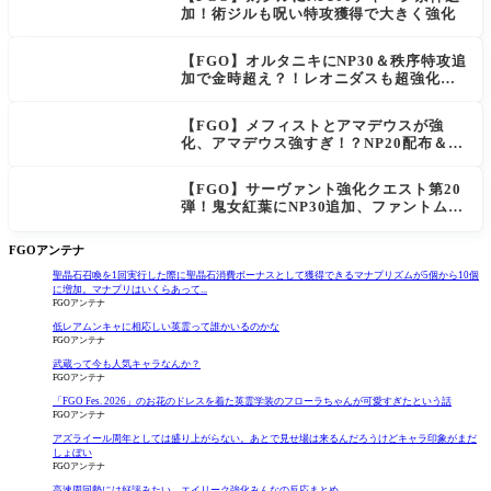
加！術ジルも呪い特攻獲得で大きく強化
【FGO】オルタニキにNP30＆秩序特攻追
加で金時超え？！レオニダスも超強化で
「低レアとは思えない」の反響
【FGO】メフィストとアマデウスが強
化、アマデウス強すぎ！？NP20配布＆Ar
ts44％強化に「最強でワロタ」の声
【FGO】サーヴァント強化クエスト第20
弾！鬼女紅葉にNP30追加、ファントムも
大幅強化
FGOアンテナ
聖晶石召喚を1回実行した際に聖晶石消費ボーナスとして獲得できるマナプリズムが5個から10個
に増加。マナプリはいくらあって...
FGOアンテナ
低レアムンキャに相応しい英霊って誰かいるのかな
FGOアンテナ
武蔵って今も人気キャラなんか？
FGOアンテナ
「FGO Fes. 2026」のお花のドレスを着た英霊学装のフローラちゃんが可愛すぎたという話
FGOアンテナ
アズライール周年としては盛り上がらない。あとで見せ場は来るんだろうけどキャラ印象がまだ
しょぼい
FGOアンテナ
高速周回勢には好評みたい。エイリーク強化みんなの反応まとめ