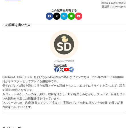
公開日：
2019年7月10日
更新日：
2019年7月9日
この記事を共有する
この記事を書いた人
ノウムカルデア運営者
SissyDuck
Fate/Grand Order（FGO）およびType-Moon作品の熱心なファンであり、2015年のサービス開始初
日からマスターとしてプレイを継続中です。
長年のプレイ経験を通じて得た知識とゲーム理解をもとに、2019年に本サイトを立ち上げ、現在
で運営6年目となります。
ガジェットやゲームへの深い興味・理解を活かし、FGOを楽しみながら、プレイヤー目線とファ
ンの情熱を両立した情報発信を行っています。
マスターLv.190、第2部終章までクリア済みで、実際のプレイ体験に基づいた信頼性の高い記事
作成を心がけています。