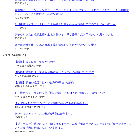
FGOアンテナ
無差別に「リアリティを問う」ことと、あるキャラについて「それがリアルだとしたら興奮す
る」ということの間には、確かな違いが...
FGOアンテナ
石川由依ボイスいいよね…なんか最近は主人公キャラを担当することが多いのかな
FGOアンテナ
アテシちゃんに虎柄水着があると聞いて、早く鈴鹿さんと並べたいと思っている
FGOアンテナ
冠位戴冠戦で使ってると水着玉藻を強化してくれないかなって思う
FGOアンテナ
オススメ外部サイト
【議論】みんな雪子引かないの？
ニケまとめ速報アンテナ
【指摘】純粋に地上奪還を目指すネームドニケの部隊が少なすぎ
ニケまとめ速報アンテナ
【絶望】学校の遠足「おやつは7000円までだぞ」
NEWまとめサイトアンテナ！
トー横キッズ、大人に失望「悩み相談しても○○されて終わり。傷つくだけ」
NEWまとめサイトアンテナ！
【MHNow】タマゴイベント定期的にやってるの助かるよね
モンハンナウまとめアンテナ
ダンツはウェイトレスの格好が1番似合うよな。
UMAアンテナ
【プリキュア】映画たんプリは泣ける！？かりん役『鬼頭明里さん』アラン役『島﨑信長さん』
レイン役『内山昂輝さん』だと判明！...
New World Antenna