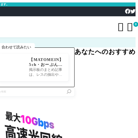
きます。


0
合わせて読みたい
あなたへのおすすめ
【MATOMEIN】
5ch・おーぷん2
ちゃん・したら
掲示板のまとめ記事
ば・ガルちゃん・
は、レスの抽出や整
爆サイ対応｜スマ
形、投稿までの工程
ホでまとめ記事を
が意外と手間のかか
作れるアプリ FG
る作業です。特にス
Oのまとめ記事が
マホで完結させよう
できるまで
とすると、コ