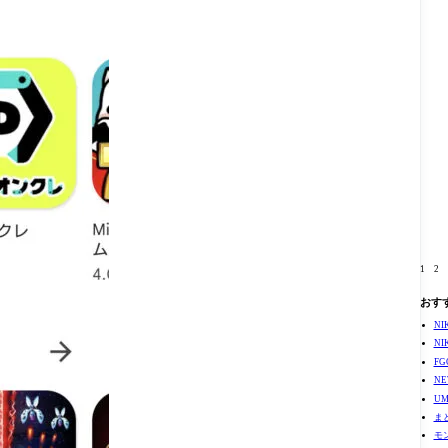
1
2
おす
N
N
F
N
U
ま
モ