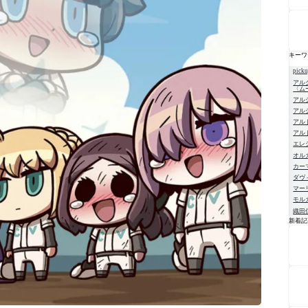
キーワ
pick
アル
〈ム
アル
アル
アル
アル
エレ
オル
カー
ダヴ
マー
モル
織田
新着記
NE