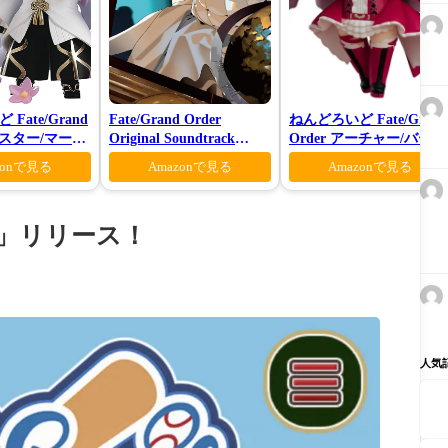
Fate/Grand
Fate/Grand Order
ねんどろいど Fate/Grand
キャスター/マーリ
Original Soundtrack
Order アーチャー/バーヴ
師Ver.
Ⅶ(初回仕様限定盤)
ァン シー
zonで見る
Amazonで見る
Amazonで見る
gue」リリース！
人気