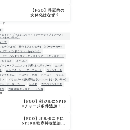
「OVER THE SA
ME SKY -JUNE
【FGO】呼延灼の
-」英霊星行イラス
女体化はなぜ？エ
ト＆登場サーヴァ
ンプーサって何？
ントがピックアッ
ード
モリアーティ教授
プ召喚に登場
との関係
up
クェイド・ブリュンスタッド（アーキタイプ：アース）
ーンキャンサー〉
ジュナ
ジュナ[オルタ]（神たるアルジュナ）〈バーサーカー〉
トリア・ペンドラゴン〈セイバー〉
トリア・ペンドラゴン（キャストリア）〈キャスター〉
シュキガル
オベロン
ガマリー・アニムスフィア(U-オルガマリー)
カルナ
マ
ギルガメッシュ〈アーチャー〉
コヤンスカヤ
ィンチちゃん
テスカトリポカ
ビースト
マシュ
リン
メリュジーヌ(妖精騎士ランスロット)〈ランサー〉
ガン〈バーサーカー〉
レイド
光のコヤンスカヤ
信長
芦屋道満 キャスター・リンボ
事
【FGO】剣ジルにNP10
W
0チャージ条件追加！術
ジルも呪い特攻獲得で
大きく強化
【FGO】オルタニキに
NP30＆秩序特攻追加で
金時超え？！レオニダ