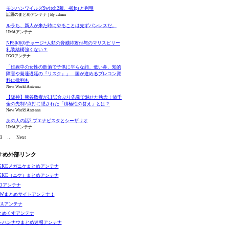
モンハンワイルズSwitch2版、40fpsと判明
話題のまとめアンテナ
By admin
ルラち、新人が来た時にやることは先ずパンレスだ。
UMAアンテナ
NP50(60)チャージ+人類の脅威特攻付与のマリスビリー
礼装結構強くない？
FGOアンテナ
「妊娠中の女性の飲酒で子供に平らな顔、低い鼻、知的
障害や発達遅延の『リスク』」 国が進めるプレコン資
料に批判も
New World Antenna
【阪神】熊谷敬宥が11試合ぶり先発で魅せた執念！値千
金の先制2点打に隠された「積極性の答え」とは？
New World Antenna
あの人の話2 ブエナビスタとシーザリオ
UMAアンテナ
3
…
Next
すめ外部リンク
IKKEメガニケまとめアンテナ
IKKE（ニケ）まとめアンテナ
GOアンテナ
EWまとめサイトアンテナ！
MAアンテナ
とめくすアンテナ
ンハンナウまとめ速報アンテナ