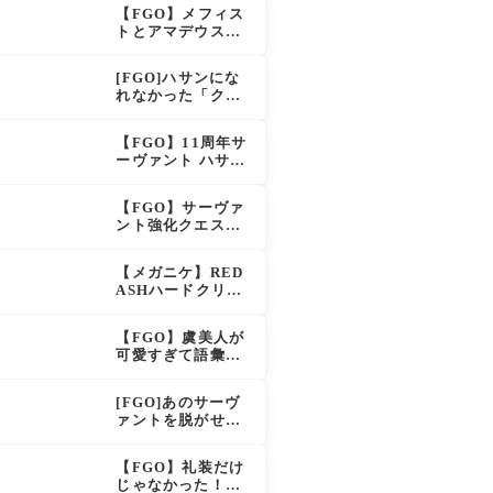
え？！レオニダス
【FGO】メフィス
も超強化で「低レ
トとアマデウスが
アとは思えない」
強化、アマデウス
の反響
強すぎ！？NP20配
[FGO]ハサンにな
布＆Arts44％強化
れなかった「クラ
に「最強でワロ
ス・アサシン」こ
タ」の声
のモブサーヴァン
【FGO】11周年サ
トのキャラがいい
ーヴァント ハサ
ン・サッバーハ(ア
ズライール)の性能
【FGO】サーヴァ
と霊基再臨
ント強化クエスト
第20弾！鬼女紅葉
にNP30追加、ファ
【メガニケ】RED
ントムも大幅強化
ASHハードクリア
後のストーリーで
ラピとレッドフー
【FGO】虞美人が
ドの邂逅が明かさ
可愛すぎて語彙力
れる。ラピの正体
を失うマスター続
の謎そしてレッド
出！「やっぱパイ
フードさん30年寝
[FGO]あのサーヴ
セン」「メガネよ
てた。【勝利の女
ァントを脱がせる
い文明」
神NIKKE】
なんてとんでもな
い！
【FGO】礼装だけ
じゃなかった！