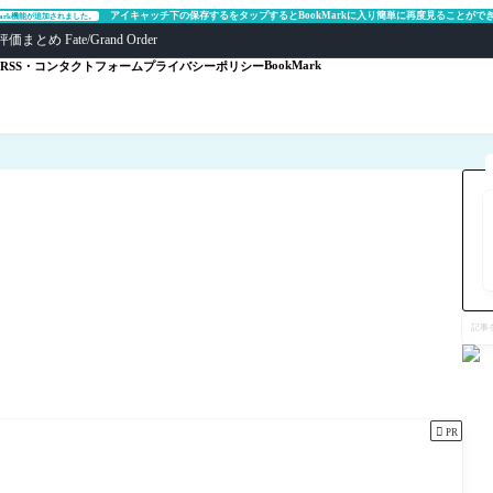
アイキャッチ下の保存するをタップするとBookMarkに入り簡単に再度見ることがで
Mark機能が追加されました。
ate/Grand Order
BookMark
RSS・コンタクトフォーム
プライバシーポリシー
記
事
を
検
索

PR