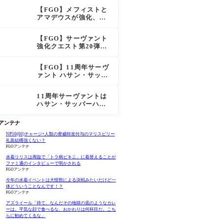
スも超強化で「低レア
【FGO】メフィストと
とは思えない」の反響
アマデウスが強化、ア
マデウス強すぎ！？NP
20配布＆Arts44％強化
【FGO】サーヴァント
に「最強でワロタ」の
強化クエスト第20弾！
声
鬼女紅葉にNP30追加、
ファントムも大幅強化
【FGO】11周年サーヴ
ァント ハサン・サッバ
ーハ(アズライール)の性
能と霊基再臨
11周年サーヴァントは
ハサン・サッバーハ
（アズライール）【FG
O Fes. 2026】「Fate/
Oアンテナ
Grand Order」カルデ
ア放送局 11周年SPまと
NP50(60)チャージ+人類の脅威特攻付与のマリスビリー
礼装結構強くない？
め
FGOアンテナ
水着リリスは再臨で「トラ柄ビキニ」に着替えることが
ファミ通のインタビューで明かされる
FGOアンテナ
今年の水着イベントは大怪獣による決戦みたいだけど一
体どういうことなんです！？
FGOアンテナ
アズライール「待て、なんだその地獄の底のようなカレ
ーは。平気な顔で食べるな、おかわりは何杯目だ。こち
らに勧めてくるな」