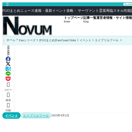

Book
FGOまとめニュース速報・最新イベント攻略・ サーヴァント霊基再臨スキル性能評価まとめ F
トップページ
記事一覧
運営者情報・サイト情報
home
blog
ホーム
Fateシリーズ
[FGOまとめ]Fate/Grand Order
イベント
エイプリルフール

SHARE:

コピー

保存

印刷
イベント
エイプリルフール
2023年4月1日