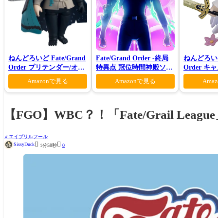
ねんどろいど Fate/Grand
Fate/Grand Order -終局
ねんどろいど 
Order プリテンダー/オベ
特異点 冠位時間神殿ソロ
Order 
ロン ヴォーティガーン
モン-(完全生産限定版)
ン 花の魔術
Amazonで見る
Amazonで見る
Ama
【FGO】WBC？！「Fate/Grail Lea
エイプリルフール


SissyDuck
1分58秒
0