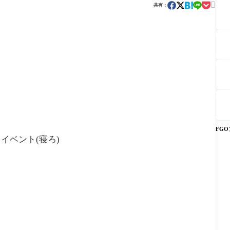

共有：
FG
イベント(寝ろ)