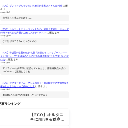
【FGO】プレイアブルでジョン欠地王の宝具とスキルが判明
に
匿
名
より
2026年5月2日
欠地王って呼んであげて……
【FGO】シルエットのサーヴァントなのは確定！真名はリチャード
の弟？それとも声優さん的にアルケイデス？
に
匿名
より
ねんどろいどどーる
Fate/Grand Order キャス
Fate/Gran
2026年4月28日
Fate/Grand Order プリテ
ター/諸葛孔明
Original 
なのはが出てくるんじゃないのか
ンダー/オベロン 爽やかサ
Amazonで見る
Amazonで見る
Ama
マー・プリンスVer.
【FGO】今話題の水着BBの絆礼装「深淵のラストリゾート」――
インタビューで“奈須きのこ氏の好きな概念礼装”として挙げられて
いた
に
匿名
より
2026年1月8日
アズライールが1年間に区切ってくれたし、亜種特異点の頃の
ハイペースで更新してくれ…
【FGO】アフタータイム、マシュの言う「東京駅でこの世の地獄を
体験したような」って何のこと？
に
匿名
より
2026年1月7日
東京駅(これ)までの旅は楽しかったですか？
記事ランキング
【FGO】オルタニ
キにNP30＆秩序特
攻追加で金時超