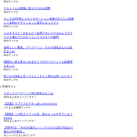
FGOアンテナ
スルトくんは保険に使えたのかね実際
FGOアンテナ
エミヤは9年前じゃなく今モーション改修されてたら投影
してる剣のデザインもっと派手になってそう
FGOアンテナ
いけタラスク！がまんだ！結局アキレウスはなんでタラ
スクを連れてたのか？というマスターの疑問
FGOアンテナ
金時といい勝負。クーフーリン・オルタ強化みんなの反
応まとめ
FGOアンテナ
戦闘中に姿を変えられるタイプのサーヴァントも結構増
えました
FGOアンテナ
剣ジルの強化と言ってもどこをどう弄れば良いんだろう
FGOアンテナ
メ外部サイト
スポットクーラーって何の意味もなくね
NEWまとめサイトアンテナ！
【話題】ラプラスがアホっぽいwwwwwww
ニケまとめ速報アンテナ
【朗報】この巨人ファンの女、顔がえっちすぎてしまう
wwww
NEWまとめサイトアンテナ！
【MHWs】「Switch2版モンハンワイルズはDLSS込みで
最大1440p動作」
モンハンナウまとめアンテナ