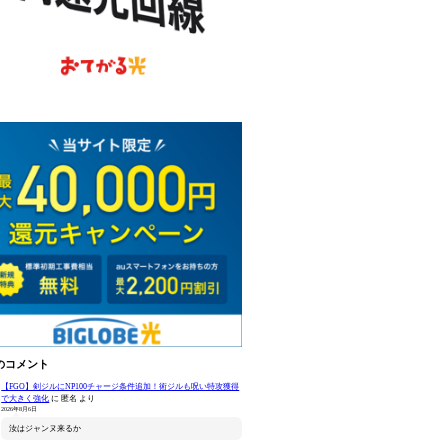
のコメント
【FGO】剣ジルにNP100チャージ条件追加！術ジルも呪い特攻獲得
で大きく強化
に
匿名
より
2026年8月6日
汝はジャンヌ来るか