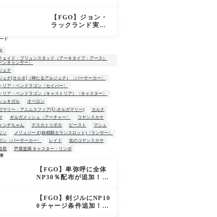
はずなのにモルガ
ンが未召喚表示に
【FGO】ジョン・
ならないのは何
ラックランド実
故？
装！スキル判明、
ード
B30＆NP30付与に
カリスマでサポ性
up
能は高め？再臨で
クェイド・ブリュンスタッド（アーキタイプ：アース）
ーンキャンサー〉
ワンコがついてき
ジュナ
てお得！
ジュナ[オルタ]（神たるアルジュナ）〈バーサーカー〉
トリア・ペンドラゴン〈セイバー〉
トリア・ペンドラゴン（キャストリア）〈キャスター〉
シュキガル
オベロン
ガマリー・アニムスフィア(U-オルガマリー)
カルナ
マ
ギルガメッシュ〈アーチャー〉
コヤンスカヤ
ィンチちゃん
テスカトリポカ
ビースト
マシュ
リン
メリュジーヌ(妖精騎士ランスロット)〈ランサー〉
ガン〈バーサーカー〉
レイド
光のコヤンスカヤ
信長
芦屋道満 キャスター・リンボ
事
【FGO】卑弥呼に全体
W
NP30％配布が追加！ジ
キル＆ハイドも大幅強
化で「強すぎる」の声
【FGO】剣ジルにNP10
0チャージ条件追加！術
ジルも呪い特攻獲得で