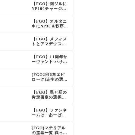
イドも大幅強化で
【FGO】剣ジルに
「強すぎる」の声
NP100チャージ条
件追加！術ジルも
呪い特攻獲得で大
【FGO】オルタニ
きく強化
キにNP30＆秩序特
攻追加で金時超
え？！レオニダス
【FGO】メフィス
も超強化で「低レ
トとアマデウスが
アとは思えない」
強化、アマデウス
の反響
強すぎ！？NP20配
【FGO】11周年サ
布＆Arts44％強化
ーヴァント ハサ
に「最強でワロ
ン・サッバーハ(ア
タ」の声
ズライール)の性能
[FGO2部6章エピ
と霊基再臨
ローグ]赤字の選択
肢の出現条件は？
スキップ不可選択
【FGO】罪と罰の
肢でオベロンを疑
肯定否定の選択肢
う選択肢を選ぶと
ってどう分岐する
好感度（察しのよ
の？
さ？）が上がり出
【FGO】ファンネ
てくる
ームは「あーぱー
ず」何が出処？本
日のスペチャ1,58
[FGO]マテリアル
5,300QP
の霊基一覧 戦った