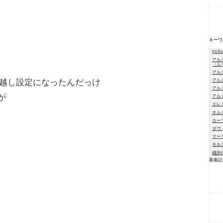
キーワ
pick
アル
〈ム
アル
ち越し設定になったんだっけ
アル
アル
が
アル
エレ
オル
カー
ダヴ
マー
モル
織田
新着記
NE