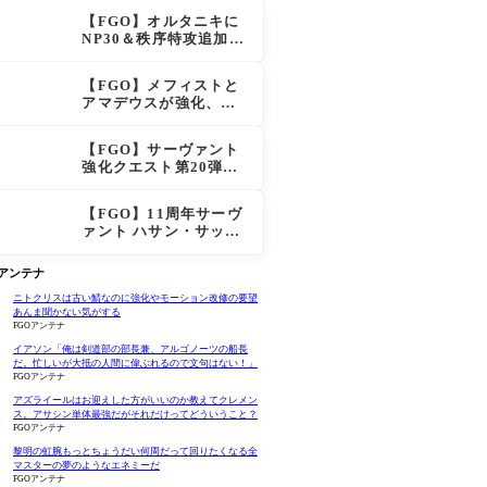
大きく強化
【FGO】オルタニキに
NP30＆秩序特攻追加で
金時超え？！レオニダ
スも超強化で「低レア
【FGO】メフィストと
とは思えない」の反響
アマデウスが強化、ア
マデウス強すぎ！？NP
20配布＆Arts44％強化
【FGO】サーヴァント
に「最強でワロタ」の
強化クエスト第20弾！
声
鬼女紅葉にNP30追加、
ファントムも大幅強化
【FGO】11周年サーヴ
ァント ハサン・サッバ
ーハ(アズライール)の性
能と霊基再臨
Oアンテナ
ニトクリスは古い鯖なのに強化やモーション改修の要望
あんま聞かない気がする
FGOアンテナ
イアソン「俺は剣道部の部長兼、アルゴノーツの船長
だ。忙しいが大抵の人間に偉ぶれるので文句はない！」
FGOアンテナ
アズライールはお迎えした方がいいのか教えてクレメン
ス。アサシン単体最強だがそれだけってどういうこと？
FGOアンテナ
黎明の虹腕もっとちょうだい何周だって回りたくなる全
マスターの夢のようなエネミーだ
FGOアンテナ