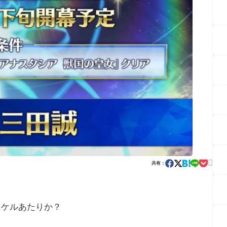

共有：
コケルあたりか？