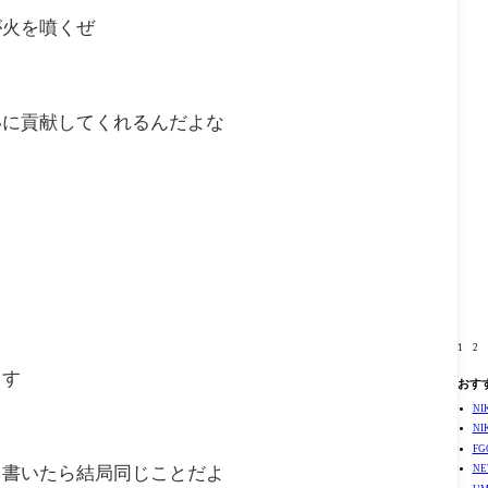
が火を噴くぜ
いに貢献してくれるんだよな
1
2
ます
おす
N
N
F
N
と書いたら結局同じことだよ