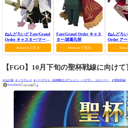
ねんどろいど Fate/Grand
Fate/Grand Order キャス
ねんどろいど 
Order キャスター/マーリ
ター/諸葛孔明
Order 
ン 花の魔術師Ver.
ァン シー
Amazonで見る
Amazonで見る
Ama
【FGO】10月下旬の聖杯戦線に向け
山の翁
ヘラクレス
バーゲスト（妖精騎士ガウェイン・バゲ子）〈セイバー〉
聖杯戦線


SissyDuck
6分24秒
0