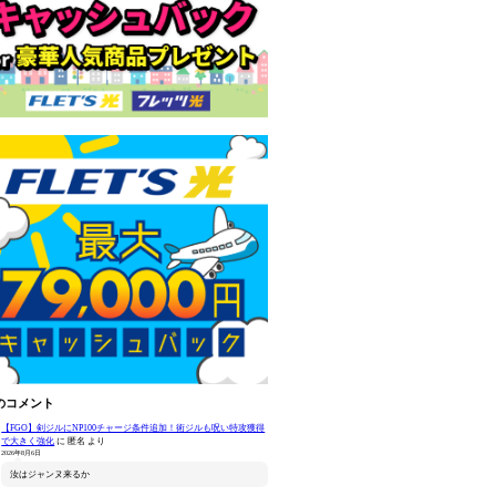
のコメント
【FGO】剣ジルにNP100チャージ条件追加！術ジルも呪い特攻獲得
で大きく強化
に
匿名
より
2026年8月6日
汝はジャンヌ来るか