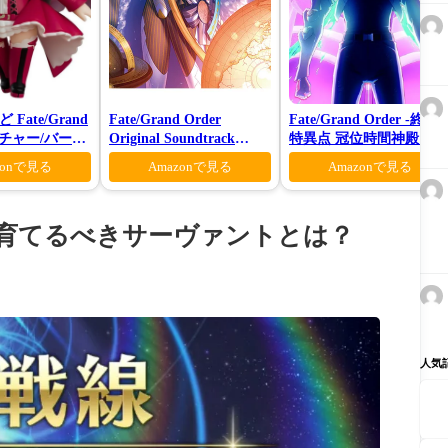
Fate/Grand
Fate/Grand Order
Fate/Grand Order -終局
アーチャー/バーヴ
Original Soundtrack
特異点 冠位時間神殿ソロ
VI(初回仕様限定盤)
モン-(完全生産限定版)
zonで見る
Amazonで見る
Amazonで見る
て育てるべきサーヴァントとは？
人気