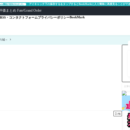
アイキャッチ下の保存するをタップするとBookMarkに入り簡単に再度見ることがで
Mark機能が追加されました。
ate/Grand Order
BookMark
RSS・コンタクトフォーム
プライバシーポリシー
の城～
記
事
を
検
索

PR