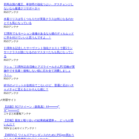
邪馬台国の魔王。卑弥呼の強化つよい…デスチェンジし
ないなら最適クリサポーター
FGOアンテナ
水着リリスは引くつもりだが実装クラスは何になるのか
とても気になっている
FGOアンテナ
12周年でもモーション改修があるなら槍のディルムッド
に手を付けていいと思うんですよ…！
FGOアンテナ
11周年を記念したサーヴァント強化クエストで星5ラン
サークラスが誰になるのかマスターたちも気になってい
る
FGOアンテナ
マシュ「11周年記念召喚とアズライールさんPU召喚が実
施中です先輩！後悔しない様に石を全て消費しましょ
う！」
FGOアンテナ
絆16のメリットが全然出てこないけど、普通に石がハチ
ャメチャに貰えるとかそんな感じ？
FGOアンテナ
メ外部サイト
【話題】SG!?クイーン（新島真）ｷﾀ━━━(ﾟ
∀ﾟ)━━━!!
ニケまとめ速報アンテナ
【悲報】親友と殴り合いの結果絶縁濃厚→…どっちが悪
いんだ？
NEWまとめサイトアンテナ！
【MHWs】ワイルズアセンダンスのためにPS5pro買おう
としたら転売価格ばかりじゃねーか