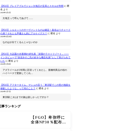
【FGO】プレイアブルでジョン欠地王の宝具とスキルが判明
に
匿
名
より
2026年5月2日
欠地王って呼んであげて……
【FGO】シルエットのサーヴァントなのは確定！真名はリチャード
の弟？それとも声優さん的にアルケイデス？
に
匿名
より
Fate/Grand Order
セイバー/アルトリア ペン
ねんどろいど 
2026年4月28日
Original Soundtrack
ドラゴン 真名開放 Ver.
Order 
なのはが出てくるんじゃないのか
Ⅶ(初回仕様限定盤)
ロン ヴォ
Amazonで見る
Amazonで見る
Ama
【FGO】今話題の水着BBの絆礼装「深淵のラストリゾート」――
インタビューで“奈須きのこ氏の好きな概念礼装”として挙げられて
いた
に
匿名
より
2026年1月8日
アズライールが1年間に区切ってくれたし、亜種特異点の頃の
ハイペースで更新してくれ…
【FGO】アフタータイム、マシュの言う「東京駅でこの世の地獄を
体験したような」って何のこと？
に
匿名
より
2026年1月7日
東京駅(これ)までの旅は楽しかったですか？
記事ランキング
【FGO】卑弥呼に
全体NP30％配布が
追加！ジキル＆ハ