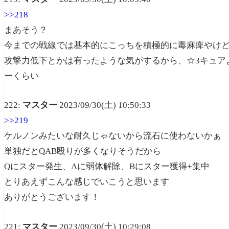
>>218
まあそう？
今までの戦線では基本的にこっちを積極的に毒麻痺やけ
攻撃力低下とかは有ったような気がするから、☆3キュア
ーくらい
222:
マスター
2023/09/30(土) 10:50:33
>>219
ケルノンみたいな耐久じゃないから流石に使わないかぁ
単独だとQAB殴りが多くなりそうだから
Qにスター発生、Aに弱体解除、Bにスター獲得+集中
とりあえずこんな感じでいこうと思います
ありがとうございます！
221:
マスター
2023/09/30(土) 10:29:08