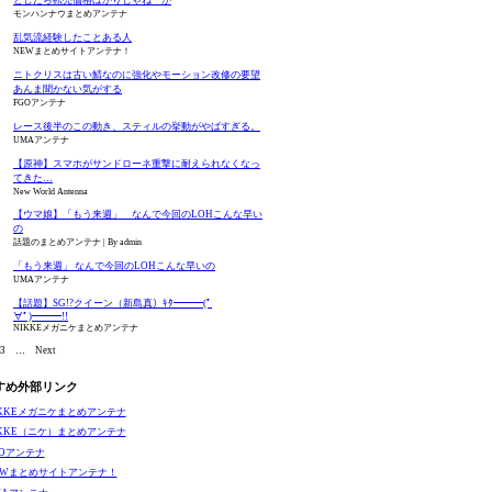
モンハンナウまとめアンテナ
乱気流経験したことある人
NEWまとめサイトアンテナ！
ニトクリスは古い鯖なのに強化やモーション改修の要望
あんま聞かない気がする
FGOアンテナ
レース後半のこの動き、スティルの挙動がやばすぎる。
UMAアンテナ
【原神】スマホがサンドローネ重撃に耐えられなくなっ
てきた…
New World Antenna
【ウマ娘】「もう来週」 なんで今回のLOHこんな早い
の
話題のまとめアンテナ
By admin
「もう来週」 なんで今回のLOHこんな早いの
UMAアンテナ
【話題】SG!?クイーン（新島真）ｷﾀ━━━(ﾟ
∀ﾟ)━━━!!
NIKKEメガニケまとめアンテナ
3
…
Next
すめ外部リンク
IKKEメガニケまとめアンテナ
IKKE（ニケ）まとめアンテナ
GOアンテナ
EWまとめサイトアンテナ！