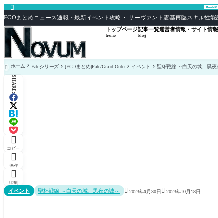

Book
FGOまとめニュース速報・最新イベント攻略・ サーヴァント霊基再臨スキル性能評価まとめ F
トップページ
記事一覧
運営者情報・サイト情報
home
blog
ホーム
Fateシリーズ
[FGOまとめ]Fate/Grand Order
イベント
聖杯戦線 ～白天の城、黒夜

SHARE:

コピー

保存

印刷


イベント
聖杯戦線 ～白天の城、黒夜の城～
2023年9月30日
2023年10月18日