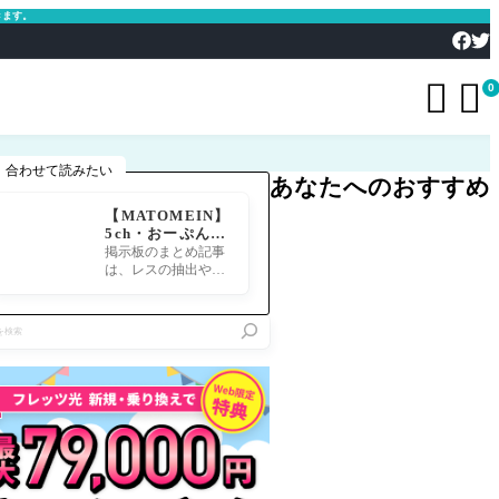
きます。


0
合わせて読みたい
あなたへのおすすめ
【MATOMEIN】
5ch・おーぷん2
ちゃん・したら
掲示板のまとめ記事
ば・ガルちゃん・
は、レスの抽出や整
爆サイ対応｜スマ
形、投稿までの工程
ホでまとめ記事を
が意外と手間のかか
作れるアプリ FG
る作業です。特にス
Oのまとめ記事が
マホで完結させよう
できるまで
とすると、コ