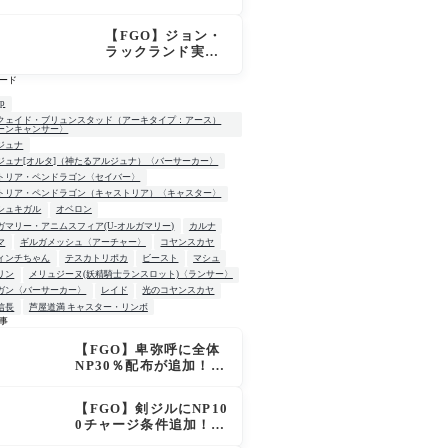
はずなのにモルガ
ンが未召喚表示に
【FGO】ジョン・
ならないのは何
ラックランド実
故？
装！スキル判明、
ード
B30＆NP30付与に
カリスマでサポ性
up
能は高め？再臨で
クェイド・ブリュンスタッド（アーキタイプ：アース）
ーンキャンサー〉
ワンコがついてき
ジュナ
てお得！
ジュナ[オルタ]（神たるアルジュナ）〈バーサーカー〉
トリア・ペンドラゴン〈セイバー〉
トリア・ペンドラゴン（キャストリア）〈キャスター〉
シュキガル
オベロン
ガマリー・アニムスフィア(U-オルガマリー)
カルナ
マ
ギルガメッシュ〈アーチャー〉
コヤンスカヤ
ィンチちゃん
テスカトリポカ
ビースト
マシュ
リン
メリュジーヌ(妖精騎士ランスロット)〈ランサー〉
ガン〈バーサーカー〉
レイド
光のコヤンスカヤ
信長
芦屋道満 キャスター・リンボ
事
【FGO】卑弥呼に全体
W
NP30％配布が追加！ジ
キル＆ハイドも大幅強
化で「強すぎる」の声
【FGO】剣ジルにNP10
0チャージ条件追加！術
ジルも呪い特攻獲得で