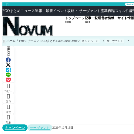

Book
FGOまとめニュース速報・最新イベント攻略・ サーヴァント霊基再臨スキル性能評価まとめ F
トップページ
記事一覧
運営者情報・サイト情報
home
blog
ホーム
Fateシリーズ
[FGOまとめ]Fate/Grand Order
キャンペーン
サーヴァント

SHARE:

コピー

保存

目次

印刷
キャンペーン
サーヴァント
2023年10月15日