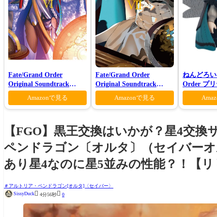
Fate/Grand Order
Fate/Grand Order
ねんどろいど 
Original Soundtrack
Original Soundtrack
Order 
VI(初回仕様限定盤)
Ⅶ(初回仕様限定盤)
ロン ヴォ
Amazonで見る
Amazonで見る
Ama
【FGO】黒王交換はいかが？星4交
ペンドラゴン〔オルタ〕（セイバーオ
あり星4なのに星5並みの性能？！【リ
アルトリア・ペンドラゴン[オルタ]〈セイバー〉


SissyDuck
4分56秒
0