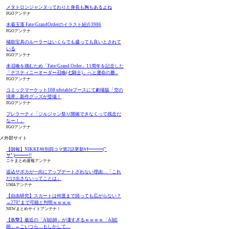
メタトロンジャンヌってわりと身長も胸もあるよね
FGOアンテナ
水着玉藻 Fate/GrandOrderのイラスト紹介3986
FGOアンテナ
補助宝具のルーラーはいくらでも盛っても良いとされて
いる
FGOアンテナ
未召喚を掴むため「Fate/Grand Order」11周年を記念した
「デスティニーオーダー召喚(七騎士)」へと運命の勝...
FGOアンテナ
コミックマーケット108 ufotableブースにて劇場版「空の
境界」新作グッズが登場！
FGOアンテナ
プレラーティ「ジルジャン祭り開催できなくって残念だ
なー！」
FGOアンテナ
メ外部サイト
【朗報】NIKKE特別四コマ第2話更新ｷﾀ━━━(ﾟ
∀ﾟ)━━━!!
ニケまとめ速報アンテナ
追込サポカが一向にアップデートされない理由…「これ
だけ出さないってことは」
UMAアンテナ
【自由研究】スカートは何度まで回っても広がらない？
→270°まで可能と判明ｗｗｗｗ
NEWまとめサイトアンテナ！
【衝撃】最近の「AI絵師」が凄すぎるｗｗｗｗ「AI絵
師」←こいつら…もしかして…