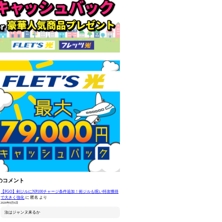
のコメント
【FGO】剣ジルにNP100チャージ条件追加！術ジルも呪い特攻獲得
で大きく強化
に
匿名
より
2026年8月6日
汝はジャンヌ来るか