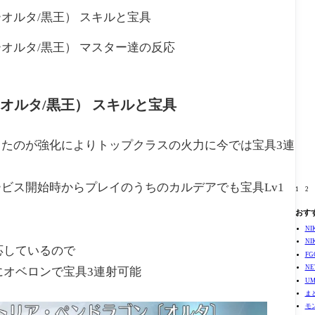
オルタ/黒王） スキルと宝具
オルタ/黒王） マスター達の反応
オルタ/黒王） スキルと宝具
たのが強化によりトップクラスの火力に今では宝具3連
ビス開始時からプレイのうちのカルデアでも宝具Lv1
1
2
おす
N
N
対応しているので
F
N
にオベロンで宝具3連射可能
U
ま
モ