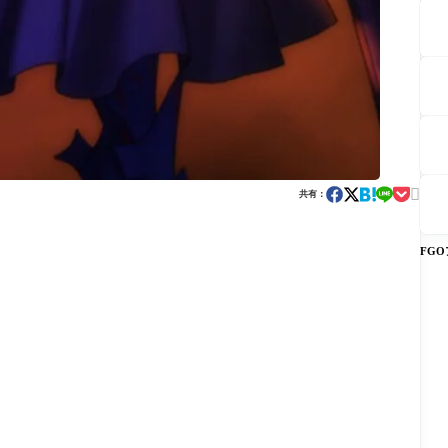

共有：
FG