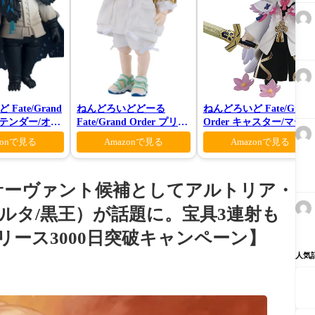
Fate/Grand
ねんどろいどどーる
ねんどろいど Fate/Grand
プリテンダー/オベ
Fate/Grand Order プリテ
Order キャスター/マーリ
ーティガーン
ンダー/オベロン 爽やかサ
ン 花の魔術師Ver.
zonで見る
Amazonで見る
Amazonで見る
マー・プリンスVer.
換サーヴァント候補としてアルトリア・
ルタ/黒王）が話題に。宝具3連射も
リース3000日突破キャンペーン】
人気