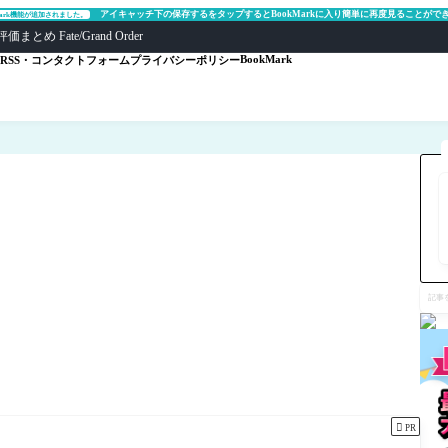
アイキャッチ下の保存するをタップするとBookMarkに入り簡単に再度見ることがで
Mark機能が追加されました。
ate/Grand Order
BookMark
RSS・コンタクトフォーム
プライバシーポリシー
記
事
を
検
索

PR