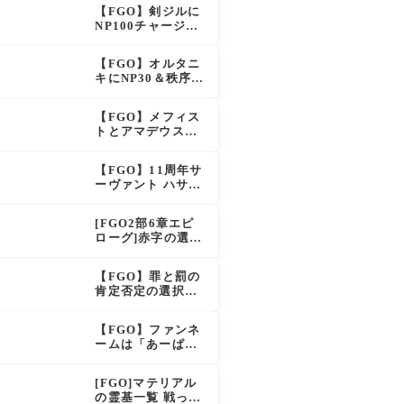
イドも大幅強化で
【FGO】剣ジルに
「強すぎる」の声
NP100チャージ条
件追加！術ジルも
呪い特攻獲得で大
【FGO】オルタニ
きく強化
キにNP30＆秩序特
攻追加で金時超
え？！レオニダス
【FGO】メフィス
も超強化で「低レ
トとアマデウスが
アとは思えない」
強化、アマデウス
の反響
強すぎ！？NP20配
【FGO】11周年サ
布＆Arts44％強化
ーヴァント ハサ
に「最強でワロ
ン・サッバーハ(ア
タ」の声
ズライール)の性能
[FGO2部6章エピ
と霊基再臨
ローグ]赤字の選択
肢の出現条件は？
スキップ不可選択
【FGO】罪と罰の
肢でオベロンを疑
肯定否定の選択肢
う選択肢を選ぶと
ってどう分岐する
好感度（察しのよ
の？
さ？）が上がり出
【FGO】ファンネ
てくる
ームは「あーぱー
ず」何が出処？本
日のスペチャ1,58
[FGO]マテリアル
5,300QP
の霊基一覧 戦った