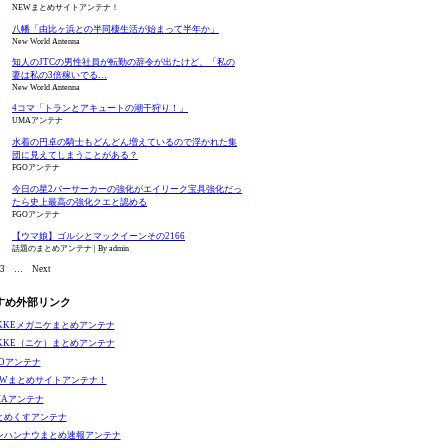
NEWまとめサイトアンテナ！
八幡「由比ヶ浜との半同棲生活が始まって半年か」
New World Antenna
知人のJTCの男性社員が転勤の辞令が出たけど、「私の
妻は私の3倍稼いでる…
New World Antenna
4コマ「トランとアキュートの潮干狩り！」
UMAアンテナ
水着の円卓の騎士もどんどん増えているので浮かれた集
団に見えてしまうことがある？
FGOアンテナ
今日の星2バーサーカーの強化がエイリーク宝具強化だっ
たら史上最高の強化クエと認める
FGOアンテナ
【ウマ娘】ゴルシとマックイーンその2166
話題のまとめアンテナ
By admin
3
…
Next
すめ外部リンク
IKKEメガニケまとめアンテナ
IKKE（ニケ）まとめアンテナ
GOアンテナ
EWまとめサイトアンテナ！
MAアンテナ
とめくすアンテナ
ンハンナウまとめ速報アンテナ