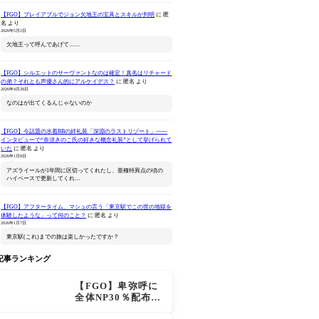
【FGO】プレイアブルでジョン欠地王の宝具とスキルが判明
に
匿
名
より
2026年5月2日
欠地王って呼んであげて……
【FGO】シルエットのサーヴァントなのは確定！真名はリチャード
の弟？それとも声優さん的にアルケイデス？
に
匿名
より
2026年4月28日
なのはが出てくるんじゃないのか
Fate/Grand Order -終局
Fate/Grand Order キャス
Fate/Gran
特異点 冠位時間神殿ソロ
ター/諸葛孔明
Original 
【FGO】今話題の水着BBの絆礼装「深淵のラストリゾート」――
モン-(完全生産限定版)
インタビューで“奈須きのこ氏の好きな概念礼装”として挙げられて
Amazonで見る
Amazonで見る
Ama
いた
に
匿名
より
2026年1月8日
アズライールが1年間に区切ってくれたし、亜種特異点の頃の
ハイペースで更新してくれ…
【FGO】アフタータイム、マシュの言う「東京駅でこの世の地獄を
体験したような」って何のこと？
に
匿名
より
2026年1月7日
東京駅(これ)までの旅は楽しかったですか？
記事ランキング
【FGO】卑弥呼に
全体NP30％配布が
追加！ジキル＆ハ