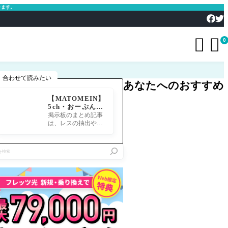
きます。


0
合わせて読みたい
あなたへのおすすめ
【MATOMEIN】
5ch・おーぷん2
ちゃん・したら
掲示板のまとめ記事
ば・ガルちゃん・
は、レスの抽出や整
爆サイ対応｜スマ
形、投稿までの工程
ホでまとめ記事を
が意外と手間のかか
作れるアプリ FG
る作業です。特にス
Oのまとめ記事が
マホで完結させよう
できるまで
とすると、コ