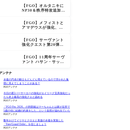
大きく強化
【FGO】オルタニキに
NP30＆秩序特攻追加で
金時超え？！レオニダ
スも超強化で「低レア
【FGO】メフィストと
とは思えない」の反響
アマデウスが強化、ア
マデウス強すぎ！？NP
20配布＆Arts44％強化
【FGO】サーヴァント
に「最強でワロタ」の
強化クエスト第20弾！
声
鬼女紅葉にNP30追加、
ファントムも大幅強化
【FGO】11周年サーヴ
ァント ハサン・サッバ
ーハ(アズライール)の性
能と霊基再臨
Oアンテナ
水着の円卓の騎士もどんどん増えているので浮かれた集
団に見えてしまうことがある？
FGOアンテナ
今日の星2バーサーカーの強化がエイリーク宝具強化だっ
たら史上最高の強化クエと認める
FGOアンテナ
「FGO Fes. 2026」の刑部姫はマーちゃんとは家が近所で
5歳の頃に結婚の約束をした…という妄想が溢れ出ていた
FGOアンテナ
数年かけてイリヤとクロエと美遊の水着を実装した
「Fate/Grand Order」を信じましょう
FGOアンテナ