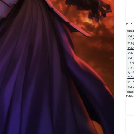
キーワ
pick
アル
〈ム
アル
アル
アル
アル
エレ
オル
カー
ダヴ
マー
モル
織田
新着記
NE