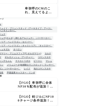
霊基再臨画像 CT
デス？
短縮＋NP50配布に
卑弥呼のCMのこ
マスター騒然「普
れ、見えてるよ
通に強い」「サポ
ね…？[FGO超古代
性能高すぎ」
ード
新撰組列伝 ぐだぐ
だ邪馬台国2020]
up
クェイド・ブリュンスタッド（アーキタイプ：アース）
ーンキャンサー〉
ジュナ
ジュナ[オルタ]（神たるアルジュナ）〈バーサーカー〉
トリア・ペンドラゴン〈セイバー〉
トリア・ペンドラゴン（キャストリア）〈キャスター〉
シュキガル
オベロン
ガマリー・アニムスフィア(U-オルガマリー)
カルナ
マ
ギルガメッシュ〈アーチャー〉
コヤンスカヤ
ィンチちゃん
テスカトリポカ
ビースト
マシュ
リン
メリュジーヌ(妖精騎士ランスロット)〈ランサー〉
ガン〈バーサーカー〉
レイド
光のコヤンスカヤ
信長
芦屋道満 キャスター・リンボ
事
【FGO】卑弥呼に全体
W
NP30％配布が追加！ジ
キル＆ハイドも大幅強
化で「強すぎる」の声
【FGO】剣ジルにNP10
0チャージ条件追加！術
ジルも呪い特攻獲得で