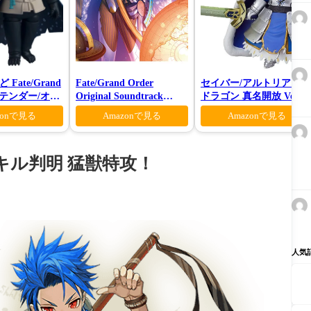
Fate/Grand
Fate/Grand Order
セイバー/アルトリア ペ
プリテンダー/オベ
Original Soundtrack
ドラゴン 真名開放 Ver.
ーティガーン
VI(初回仕様限定盤)
zonで見る
Amazonで見る
Amazonで見る
キル判明 猛獣特攻！
人気