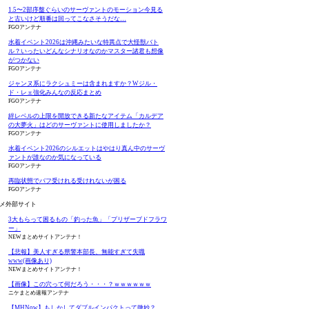
1.5〜2部序盤ぐらいのサーヴァントのモーション今見る
と古いけど順番は回ってこなさそうだな…
FGOアンテナ
水着イベント2026は沖縄みたいな特異点で大怪獣バト
ル？いったいどんなシナリオなのかマスター諸君も想像
がつかない
FGOアンテナ
ジャンヌ系にラクシュミーは含まれますか？Wジル・
ド・レェ強化みんなの反応まとめ
FGOアンテナ
絆レベルの上限を開放できる新たなアイテム「カルデア
の大夢火」はどのサーヴァントに使用しましたか？
FGOアンテナ
水着イベント2026のシルエットはやはり真ん中のサーヴ
ァントが誰なのか気になっている
FGOアンテナ
再臨状態でバフ受けれる受けれないが困る
FGOアンテナ
メ外部サイト
3大もらって困るもの「釣った魚」「プリザーブドフラワ
ー」
NEWまとめサイトアンテナ！
【悲報】美人すぎる県警本部長、無能すぎて失職
www(画像あり)
NEWまとめサイトアンテナ！
【画像】この穴って何だろう・・・？ｗｗｗｗｗｗ
ニケまとめ速報アンテナ
【MHNow】もしかしてダブルインパクトって微妙？