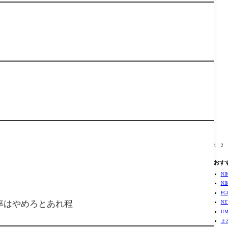
1
2
おす
N
N
F
率はやめろとあれ程
N
U
ま