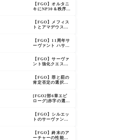
呪い特攻獲得で大
【FGO】オルタニ
きく強化
キにNP30＆秩序特
攻追加で金時超
え？！レオニダス
【FGO】メフィス
も超強化で「低レ
トとアマデウスが
アとは思えない」
強化、アマデウス
の反響
強すぎ！？NP20配
【FGO】11周年サ
布＆Arts44％強化
ーヴァント ハサ
に「最強でワロ
ン・サッバーハ(ア
タ」の声
ズライール)の性能
【FGO】サーヴァ
と霊基再臨
ント強化クエスト
第20弾！鬼女紅葉
にNP30追加、ファ
【FGO】罪と罰の
ントムも大幅強化
肯定否定の選択肢
ってどう分岐する
の？
[FGO2部6章エピ
ローグ]赤字の選択
肢の出現条件は？
スキップ不可選択
【FGO】シルエッ
肢でオベロンを疑
トのサーヴァント
う選択肢を選ぶと
なのは確定！真名
好感度（察しのよ
はリチャードの
さ？）が上がり出
【FGO】終末のア
弟？それとも声優
てくる
ーチャーの性能と
さん的にアルケイ