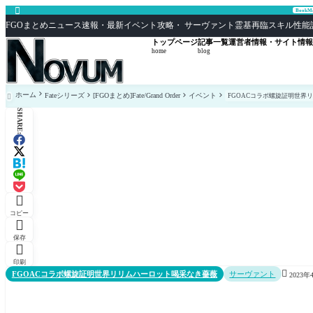

Book
FGOまとめニュース速報・最新イベント攻略・ サーヴァント霊基再臨スキル性能評価まとめ F
トップページ
記事一覧
運営者情報・サイト情報
home
blog
ホーム
Fateシリーズ
[FGOまとめ]Fate/Grand Order
イベント
FGOACコラボ螺旋証明世界

SHARE:

コピー

保存

印刷

FGOACコラボ螺旋証明世界リリムハーロット喝采なき薔薇
サーヴァント
2023年