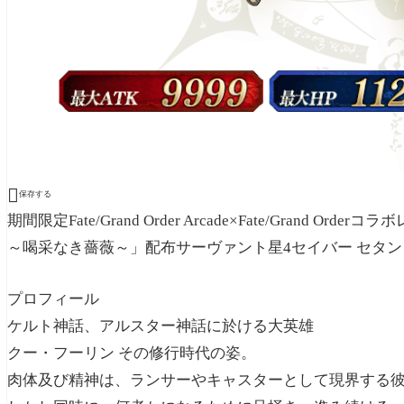

保存する
期間限定Fate/Grand Order Arcade×Fate/Gran
～喝采なき薔薇～」配布サーヴァント星4セイバー セタン
プロフィール
ケルト神話、アルスター神話に於ける大英雄
クー・フーリン その修行時代の姿。
肉体及び精神は、ランサーやキャスターとして現界する