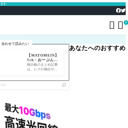
きます。


0
合わせて読みたい
あなたへのおすすめ
【MATOMEIN】
5ch・おーぷん2
ちゃん・したら
掲示板のまとめ記事
ば・ガルちゃん・
は、レスの抽出や整
爆サイ対応｜スマ
形、投稿までの工程
ホでまとめ記事を
が意外と手間のかか
作れるアプリ FG
る作業です。特にス
Oのまとめ記事が
マホで完結させよう
できるまで
とすると、コ