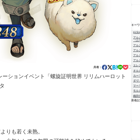
キーワ
pick
アル
〈ム
アル
アル
アル
アル
エレ

共有：
オル
d Orderコラボレーションイベント「螺旋証明世界 リリムハーロット
カー
ダヴ
タ
マー
モル
織田
新着記
NE
彼よりも若く未熟。