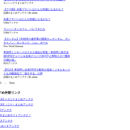
モンハンナウまとめアンテナ
【ウマ娘】水着フサパンはどんな性能になるかな？
話題のまとめアンテナ
By admin
水着フサパンはどんな性能になるかな？
UMAアンテナ
マンハッタンカフェ、バレてきたな
UMAアンテナ
【ガンダム】1年戦争の連邦軍の開発力→ガンダム、ガン
キャノン、ガンタンク、ジム、ボール
New World Antenna
卑弥呼とジキハイのスキル強化が実装！卑弥呼に味方全
体NP30チャージ＆全体クリバフ30(3T)と即時スター獲得
24個が追...
FGOアンテナ
【FGO】卑弥呼に全体NP30％配布が追加！ジキル＆ハイ
ドも大幅強化で「強すぎる」の声
話題のまとめアンテナ
By admin
3
…
Next
すめ外部リンク
IKKEメガニケまとめアンテナ
IKKE（ニケ）まとめアンテナ
GOアンテナ
EWまとめサイトアンテナ！
MAアンテナ
とめくすアンテナ