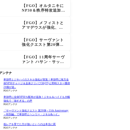
大きく強化
【FGO】オルタニキに
NP30＆秩序特攻追加で
金時超え？！レオニダ
スも超強化で「低レア
【FGO】メフィストと
とは思えない」の反響
アマデウスが強化、ア
マデウス強すぎ！？NP
20配布＆Arts44％強化
【FGO】サーヴァント
に「最強でワロタ」の
強化クエスト第20弾！
声
鬼女紅葉にNP30追加、
ファントムも大幅強化
【FGO】11周年サーヴ
ァント ハサン・サッバ
ーハ(アズライール)の性
能と霊基再臨
Oアンテナ
卑弥呼とジキハイのスキル強化が実装！卑弥呼に味方全
体NP30チャージ＆全体クリバフ30(3T)と即時スター獲得
24個が追...
FGOアンテナ
卑弥呼に全体NP30％配布が追加！ジキル＆ハイドも大幅
強化で「強すぎる」の声
FGOアンテナ
「サーヴァント強化クエスト 第20弾～11th Anniversary
～特別編」で卑弥呼とヘンリー・ジキル&ハイ...
FGOアンテナ
低レアを育てた方が強いというのは本当に罠
FGOアンテナ