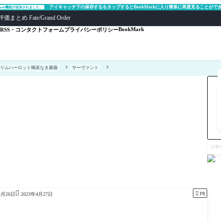
アイキャッチ下の保存するをタップするとBookMarkに入り簡単に再度見ることがで
Mark機能が追加されました。
ate/Grand Order
BookMark
RSS・コンタクトフォーム
プライバシーポリシー
リリムハーロット喝采なき薔薇
サーヴァント
記
事
を
検
索


PR
4月26日
2023年4月27日