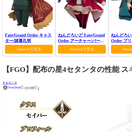
Fate/Grand Order キャス
ねんどろいど Fate/Grand
ねんどろいど 
ター/諸葛孔明
Order アーチャー/バーヴ
Order 
ァン シー
ロン ヴォ
Amazonで見る
Amazonで見る
Ama
【FGO】配布の星4セタンタの性能 ス
セタンタ


SissyDuck
2分30秒
2