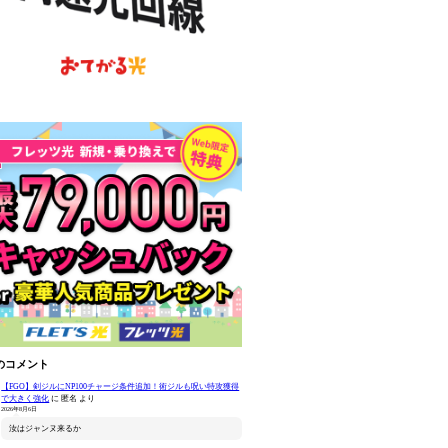
のコメント
【FGO】剣ジルにNP100チャージ条件追加！術ジルも呪い特攻獲得
で大きく強化
に
匿名
より
2026年8月6日
汝はジャンヌ来るか