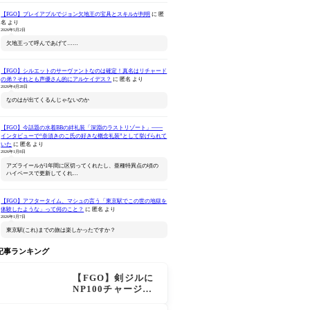
【FGO】プレイアブルでジョン欠地王の宝具とスキルが判明
に
匿
名
より
2026年5月2日
欠地王って呼んであげて……
【FGO】シルエットのサーヴァントなのは確定！真名はリチャード
の弟？それとも声優さん的にアルケイデス？
に
匿名
より
ン
Fate/Grand Order
ねんどろいど Fate/Grand
Fate/Gran
2026年4月28日
Original Soundtrack Ⅶ
Order キャスター/マーリ
Original S
なのはが出てくるんじゃないのか
ン 花の魔術師Ver.
Ⅶ(初回仕
Amazonで見る
Amazonで見る
Ama
【FGO】今話題の水着BBの絆礼装「深淵のラストリゾート」――
インタビューで“奈須きのこ氏の好きな概念礼装”として挙げられて
いた
に
匿名
より
2026年1月8日
アズライールが1年間に区切ってくれたし、亜種特異点の頃の
ハイペースで更新してくれ…
【FGO】アフタータイム、マシュの言う「東京駅でこの世の地獄を
体験したような」って何のこと？
に
匿名
より
2026年1月7日
東京駅(これ)までの旅は楽しかったですか？
記事ランキング
【FGO】剣ジルに
NP100チャージ条
件追加！術ジルも