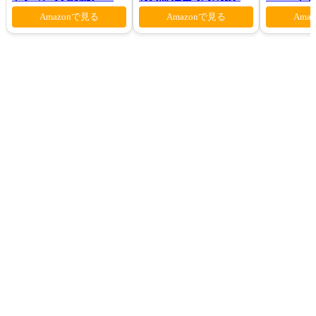
モン-(完全生産限定版)
ン 花の魔術
Amazonで見る
Amazonで見る
Ama