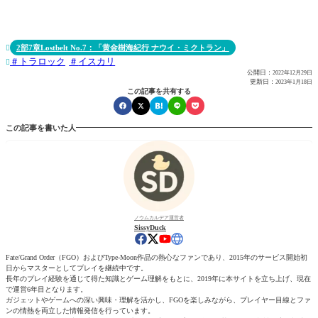
2部7章Lostbelt No.7：「黄金樹海紀行 ナウイ・ミクトラン」

トラロック
イスカリ

公開日：
2022年12月29日
更新日：
2023年1月18日
この記事を共有する
この記事を書いた人
ノウムカルデア運営者
SissyDuck
Fate/Grand Order（FGO）およびType-Moon作品の熱心なファンであり、2015年のサービス開始初
日からマスターとしてプレイを継続中です。
長年のプレイ経験を通じて得た知識とゲーム理解をもとに、2019年に本サイトを立ち上げ、現在
で運営6年目となります。
ガジェットやゲームへの深い興味・理解を活かし、FGOを楽しみながら、プレイヤー目線とファ
ンの情熱を両立した情報発信を行っています。