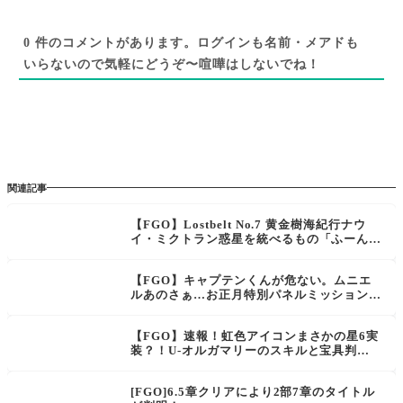
0
件のコメントがあります。ログインも名前・メアドも
いらないので気軽にどうぞ〜喧嘩はしないでね！
関連記事
【FGO】Lostbelt No.7 黄金樹海紀行ナウ
イ・ミクトラン惑星を統べるもの「ふーん、
何だ新入りか。座れよ、疲れているんだろ
う？」Spotlight Lostbelt No.6 最後に流れ
【FGO】キャプテンくんが危ない。ムニエ
た予告映像
ルあのさぁ…お正月特別パネルミッション
日差しのあるフリークエスト
【FGO】速報！虹色アイコンまさかの星6実
装？！U-オルガマリーのスキルと宝具判明
「すでに過ぎし人理の終」
[FGO]6.5章クリアにより2部7章のタイトル