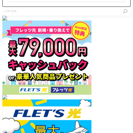
ロイドの
もなく、
方全体に
ード性能
記
三形態に
使い魔と
〔秩序〕
をアップ 1
事
チェンジ
して感覚
特攻状態
0%＆〔猛
を
する最高
を共有す
を付与 1
獣〕特攻
検
のトリプ
ることも
5% ＆〔
状態を
索
ルチェン
なく
ジャー
だ！