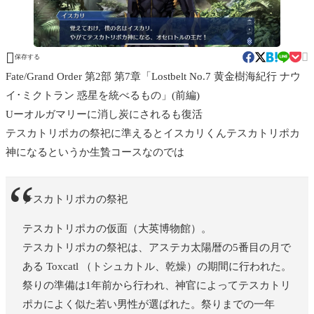


保存する
Fate/Grand Order 第2部 第7章「Lostbelt No.7 黄金樹海紀行 ナウ
イ･ミクトラン 惑星を統べるもの」(前編)
Uーオルガマリーに消し炭にされるも復活
テスカトリポカの祭祀に準えるとイスカリくんテスカトリポカ
神になるというか生贄コースなのでは
テスカトリポカの祭祀
テスカトリポカの仮面（大英博物館）。
テスカトリポカの祭祀は、アステカ太陽暦の5番目の月で
ある Toxcatl （トシュカトル、乾燥）の期間に行われた。
祭りの準備は1年前から行われ、神官によってテスカトリ
ポカによく似た若い男性が選ばれた。祭りまでの一年