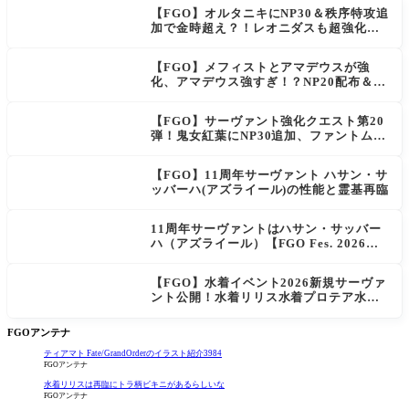
【FGO】オルタニキにNP30＆秩序特攻追
NEW
加で金時超え？！レオニダスも超強化で
「低レアとは思えない」の反響
【FGO】メフィストとアマデウスが強
化、アマデウス強すぎ！？NP20配布＆Ar
ts44％強化に「最強でワロタ」の声
【FGO】サーヴァント強化クエスト第20
弾！鬼女紅葉にNP30追加、ファントムも
大幅強化
【FGO】11周年サーヴァント ハサン・サ
ッバーハ(アズライール)の性能と霊基再臨
11周年サーヴァントはハサン・サッバー
ハ（アズライール）【FGO Fes. 2026】
「Fate/Grand Order」カルデア放送局 1
1周年SPまとめ
【FGO】水着イベント2026新規サーヴァ
ント公開！水着リリス水着プロテア水着
紅閻魔に配布は水着はベトロット！
FGOアンテナ
ティアマト Fate/GrandOrderのイラスト紹介3984
FGOアンテナ
水着リリスは再臨にトラ柄ビキニがあるらしいな
FGOアンテナ