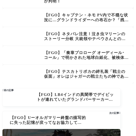
が判明！
【FGO】キャプテン・ネモ PV内で不穏な状
況に…グランドライダーへの布石か？「残っ
た魔力は全て着陸成功のために使用する」
『Lostbelt No.7 黄金樹海紀行 ナウイ･ミク
【FGO】ネタバレ注意！泣き虫マリーンの
トラン 惑星を統べるもの』ティザーPV
ストーリー分岐 大統領やテペウさんとの絡
みを見てると大好きになった。
【FGO】「奏章プロローグ オーディール･
コール」で明かされた地球白紙化、被検体E
の謎
【FGO】テスカトリポカの絆礼装「戦士の
仮面」オレはジャガーの戦士たちの神であっ
て、別にジャガーの神じゃあない。

前の記事
【FGO】LB4インドの異聞帯でデイビッ
トが連れていたグランドバーサーカーの
正体確定かインドで調子を崩していた模
様
次の記事

【FGO】Uーオルガマリー終盤の描写的
に失った記憶が戻ってなお協力してくれ
てるよね