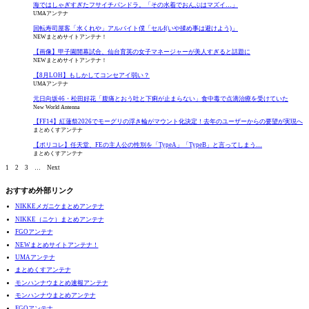
海ではしゃぎすぎたフサイチパンドラ。「その水着でおんぶはマズイ…」
UMAアンテナ
回転寿司屋客「水くれや」アルバイト僕「セルf(いや揉め事は避けよう)」
NEWまとめサイトアンテナ！
【画像】甲子園開幕試合、仙台育英の女子マネージャーが美人すぎると話題に
NEWまとめサイトアンテナ！
【8月LOH】もしかしてコンセアイ弱い？
UMAアンテナ
元日向坂46・松田好花「腹痛とおう吐と下痢が止まらない」食中毒で点滴治療を受けていた
New World Antenna
【FF14】紅蓮祭2026でモーグリの浮き輪がマウント化決定！去年のユーザーからの要望が実現へ
まとめくすアンテナ
【ポリコレ】任天堂、FEの主人公の性別を「TypeA」「TypeB」と言ってしまう…
まとめくすアンテナ
1
2
3
…
Next
おすすめ外部リンク
NIKKEメガニケまとめアンテナ
NIKKE（ニケ）まとめアンテナ
FGOアンテナ
NEWまとめサイトアンテナ！
UMAアンテナ
まとめくすアンテナ
モンハンナウまとめ速報アンテナ
モンハンナウまとめアンテナ
FGOアンテナ