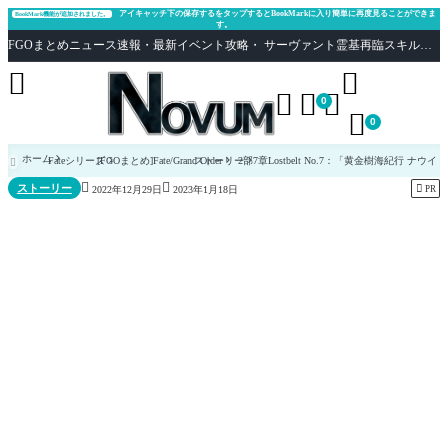
アイキャッチ下の保存するをタップするとBookMarkに入り簡単に再度見ることができま
BookMark機能が追加されました。
す。
FGOまとめニュース速報・最新イベント攻略・ サーヴァント霊基再臨スキル性能評価まとめ Fate/Grand Order





0

0
ホーム
Fateシリーズ
[FGOまとめ]Fate/Grand Order
ストーリー
2部7章Lostbelt No.7：「黄金樹海紀行 ナウ



ストーリー

PR
2022年12月29日
2023年1月18日