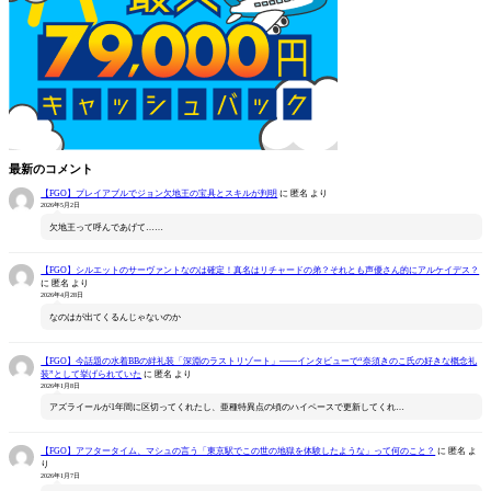
最新のコメント
【FGO】プレイアブルでジョン欠地王の宝具とスキルが判明
に
匿名
より
2026年5月2日
欠地王って呼んであげて……
【FGO】シルエットのサーヴァントなのは確定！真名はリチャードの弟？それとも声優さん的にアルケイデス？
に
匿名
より
2026年4月28日
なのはが出てくるんじゃないのか
【FGO】今話題の水着BBの絆礼装「深淵のラストリゾート」――インタビューで“奈須きのこ氏の好きな概念礼
装”として挙げられていた
に
匿名
より
2026年1月8日
アズライールが1年間に区切ってくれたし、亜種特異点の頃のハイペースで更新してくれ…
【FGO】アフタータイム、マシュの言う「東京駅でこの世の地獄を体験したような」って何のこと？
に
匿名
よ
り
2026年1月7日