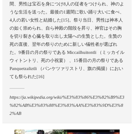
間、男性は宝石を身につけ8人の従者をつけられ、神のよ
うな生活を送った。最後の1週間に歌い踊り大いに食べ、
4人の若い女性と結婚した[15]。祭り当日、男性は神本人
の如く崇められ、自ら神殿の階段を昇り、神官はその胸
を切り裂き心臓を取り出し太陽への生贄とした。生贄の
死の直後、翌年の祭りのために新しい犠牲者が選ばれ
た。9番目の月の祭りである Miccailhuitontli （ミッカイル
ウィトントリ、死の小祝宴） 、15番目の月の祭りである
Panquetzaliztli （パンケツァリストリ、旗の掲揚）におい
ても祭られた[16]
https://ja.wikipedia.org/wiki/%E3%83%86%E3%82%B9%E3
%82%AB%E3%83%88%E3%83%AA%E3%83%9D%E3%8
2%AB