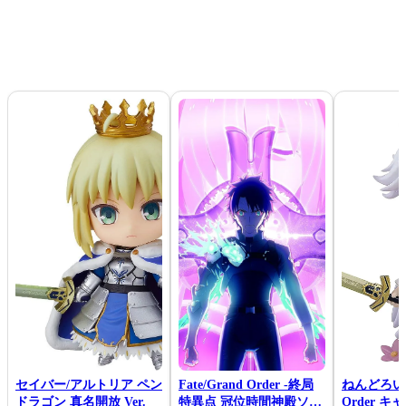
セイバー/アルトリア ペン
Fate/Grand Order -終局
ねんどろいど 
ドラゴン 真名開放 Ver.
特異点 冠位時間神殿ソロ
Order 