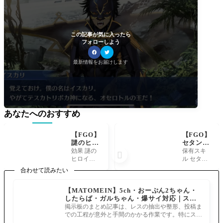
この記事が気に入ったら
フォローしよう
最新情報をお届けします
あなたへのおすすめ
【FGO】
【FGO】
謎のヒロ
セタンタ
インXX
の絆礼装
効果 謎の
保有スキ

オルタの
『唸る仔
ヒロインX
ル セタン
絆礼装
犬』の性
X〔オル
タ(セイバ
合わせて読みたい
「トリッ
能と解説
タ〕(フォ
ー)装備時
クマスタ
テキスト
ーリナー)
のみ、自
【MATOMEIN】5ch・おーぷん2ちゃん・
ー」そい
この仔犬
装備時の
身がフィ
したらば・ガルちゃん・爆サイ対応｜スマ
つはヨー
は、セタ
み、自身
ールドに
ホでまとめ記事を作れるアプリ FGOのまと
ヨー／ド
ンタの戦
掲示板のまとめ記事は、レスの抽出や整形、投稿ま
がフィー
いる間、
め記事ができるまで
ローン／
いを補助
での工程が意外と手間のかかる作業です。特にスマ
ルドにい
味方全体
人型ヴォ
する訳で
ホで完結させようとすると、コ
る間、味
のQuickカ