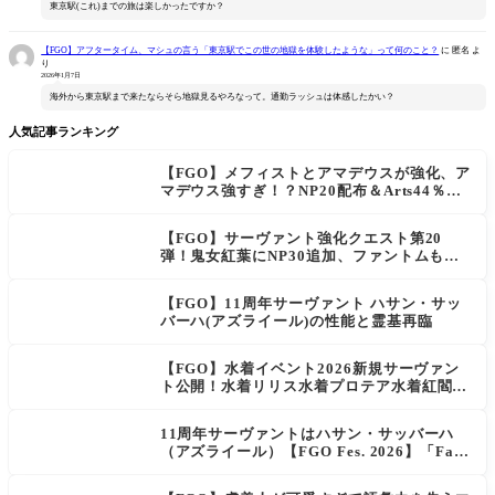
東京駅(これ)までの旅は楽しかったですか？
【FGO】アフタータイム、マシュの言う「東京駅でこの世の地獄を体験したような」って何のこと？
に
匿名
よ
り
2026年1月7日
海外から東京駅まで来たならそら地獄見るやろなって。通勤ラッシュは体感したかい？
人気記事ランキング
【FGO】メフィストとアマデウスが強化、ア
マデウス強すぎ！？NP20配布＆Arts44％強
化に「最強でワロタ」の声
【FGO】サーヴァント強化クエスト第20
弾！鬼女紅葉にNP30追加、ファントムも大
幅強化
【FGO】11周年サーヴァント ハサン・サッ
バーハ(アズライール)の性能と霊基再臨
【FGO】水着イベント2026新規サーヴァン
ト公開！水着リリス水着プロテア水着紅閻魔
に配布は水着はベトロット！
11周年サーヴァントはハサン・サッバーハ
（アズライール）【FGO Fes. 2026】「Fat
e/Grand Order」カルデア放送局 11周年SP
まとめ