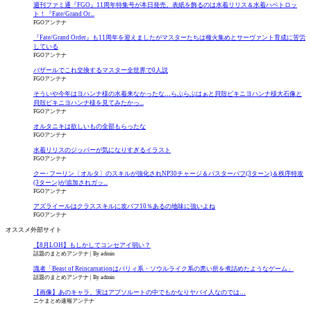
週刊ファミ通『FGO』11周年特集号が本日発売。表紙を飾るのは水着リリス＆水着ハベトロッ
ト！『Fate/Grand Or...
FGOアンテナ
『Fate/Grand Order』も11周年を迎えましたがマスターたちは種火集めとサーヴァント育成に苦労
している
FGOアンテナ
バザールでこれ交換するマスター全世界で0人説
FGOアンテナ
そういや今年はヨハンナ様の水着来なかったな…らぶらぶはぁと貝殻ビキニヨハンナ様大石像と
貝殻ビキニヨハンナ様を見てみたかっ...
FGOアンテナ
オルタニキは欲しいもの全部もらったな
FGOアンテナ
水着リリスのジッパーが気になりすぎるイラスト
FGOアンテナ
クー･フーリン〔オルタ〕のスキルが強化されNP30チャージ＆バスターバフ(3ターン)＆秩序特攻
(3ターン)が追加されガッ...
FGOアンテナ
アズライールはクラススキルに攻バフ10％あるの地味に強いよね
FGOアンテナ
オススメ外部サイト
【8月LOH】もしかしてコンセアイ弱い？
話題のまとめアンテナ
By admin
識者「Beast of Reincarnationはパリィ系・ソウルライク系の悪い所を煮詰めたようなゲーム」
話題のまとめアンテナ
By admin
【画像】あのキャラ、実はアブソルートの中でもかなりヤバイ人なのでは…
ニケまとめ速報アンテナ