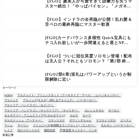
【FGO】虞美人が可愛すぎて語彙力を失うマ
スター続出！「やっぱパイセン」「メガネよ
い文明」
【FGO】インドラの全再臨が公開！乱れ髪＆
舌ペロの最終再臨にマスター歓喜
[FGO]カードバランス多様性 Quick宝具にも
テコ入れ欲しいが一歩間違えると星とNP楽
に稼げちゃうから調整難易度が高そう
【FGO】ついに冠位英霊ソロモン登場！配布
は主人公？それともソロモン？「第2部 終章
_序」＆「冠位戴冠戦：Caster」開幕直前SP
まとめ
[FGO2部6章]巡礼はパワーアップというか制
限解除に近い
キーワード
pickup
アルクェイド・ブリュンスタッド（アーキタイプ：アース）〈ムーンキャンサー〉
アルジュナ
アルジュナ[オルタ]（神たるアルジュナ）〈バーサーカー〉
アルトリア・ペンドラゴン〈セイバー〉
アルトリア・ペンドラゴン（キャストリア）〈キャスター〉
エレシュキガル
オベロン
オルガマリー・アニムスフィア(U-オルガマリー)
カルナ
カーマ
ギルガメッシュ〈アーチャー〉
コヤンスカヤ
ダヴィンチちゃん
テスカトリポカ
ビースト
マシュ
マーリン
メリュジーヌ(妖精騎士ランスロット)〈ランサー〉
モルガン〈バーサーカー〉
レイド
光のコヤンスカヤ
織田信長
芦屋道満 キャスター・リンボ
新着記事