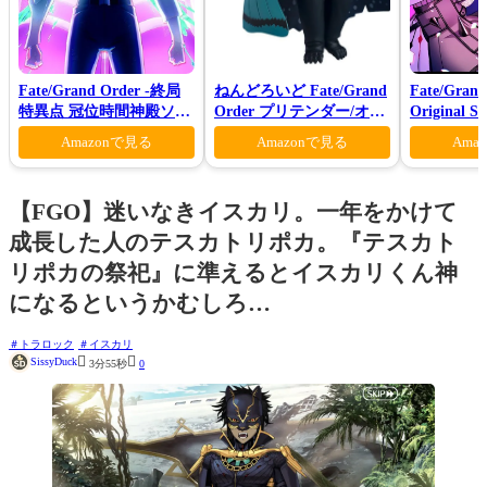
Fate/Grand Order -終局
ねんどろいど Fate/Grand
Fate/Grand
特異点 冠位時間神殿ソロ
Order プリテンダー/オベ
Original S
モン-(完全生産限定版)
ロン ヴォーティガーン
Amazonで見る
Amazonで見る
Ama
【FGO】迷いなきイスカリ。一年をかけて
成長した人のテスカトリポカ。『テスカト
リポカの祭祀』に準えるとイスカリくん神
になるというかむしろ…
トラロック
イスカリ


SissyDuck
3分55秒
0