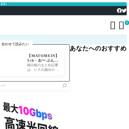
きます。


0
合わせて読みたい
あなたへのおすすめ
【MATOMEIN】
5ch・おーぷん2
ちゃん・したら
掲示板のまとめ記事
ば・ガルちゃん・
は、レスの抽出や整
爆サイ対応｜スマ
形、投稿までの工程
ホでまとめ記事を
が意外と手間のかか
作れるアプリ FG
る作業です。特にス
Oのまとめ記事が
マホで完結させよう
できるまで
とすると、コ