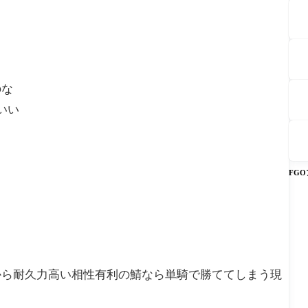
のな
いい
FG
から耐久力高い相性有利の鯖なら単騎で勝ててしまう現