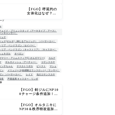
「OVER THE SA
ME SKY -JUNE
【FGO】呼延灼の
-」英霊星行イラス
女体化はなぜ？エ
ト＆登場サーヴァ
ンプーサって何？
ントがピックアッ
ード
モリアーティ教授
プ召喚に登場
との関係
up
クェイド・ブリュンスタッド（アーキタイプ：アース）
ーンキャンサー〉
ジュナ
ジュナ[オルタ]（神たるアルジュナ）〈バーサーカー〉
トリア・ペンドラゴン〈セイバー〉
トリア・ペンドラゴン（キャストリア）〈キャスター〉
シュキガル
オベロン
ガマリー・アニムスフィア(U-オルガマリー)
カルナ
マ
ギルガメッシュ〈アーチャー〉
コヤンスカヤ
ィンチちゃん
テスカトリポカ
ビースト
マシュ
リン
メリュジーヌ(妖精騎士ランスロット)〈ランサー〉
ガン〈バーサーカー〉
レイド
光のコヤンスカヤ
信長
芦屋道満 キャスター・リンボ
事
【FGO】剣ジルにNP10
W
0チャージ条件追加！術
ジルも呪い特攻獲得で
大きく強化
【FGO】オルタニキに
NP30＆秩序特攻追加で
金時超え？！レオニダ