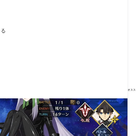
なる
オスス