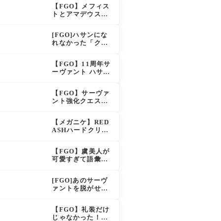
え？！レオニダス
【FGO】メフィス
も超強化で「低レ
トとアマデウスが
アとは思えない」
強化、アマデウス
の反響
強すぎ！？NP20配
[FGO]ハサンにな
布＆Arts44％強化
れなかった「クラ
に「最強でワロ
ス・アサシン」こ
タ」の声
のモブサーヴァン
【FGO】11周年サ
トのキャラがいい
ーヴァント ハサ
ン・サッバーハ(ア
ズライール)の性能
【FGO】サーヴァ
と霊基再臨
ント強化クエスト
第20弾！鬼女紅葉
にNP30追加、ファ
【メガニケ】RED
ントムも大幅強化
ASHハードクリア
後のストーリーで
ラピとレッドフー
【FGO】虞美人が
ドの邂逅が明かさ
可愛すぎて語彙力
れる。ラピの正体
を失うマスター続
の謎そしてレッド
出！「やっぱパイ
フードさん30年寝
[FGO]あのサーヴ
セン」「メガネよ
てた。【勝利の女
ァントを脱がせる
い文明」
神NIKKE】
なんてとんでもな
い！
【FGO】礼装だけ
じゃなかった！