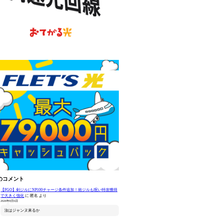
のコメント
【FGO】剣ジルにNP100チャージ条件追加！術ジルも呪い特攻獲得
で大きく強化
に
匿名
より
2026年8月6日
汝はジャンヌ来るか