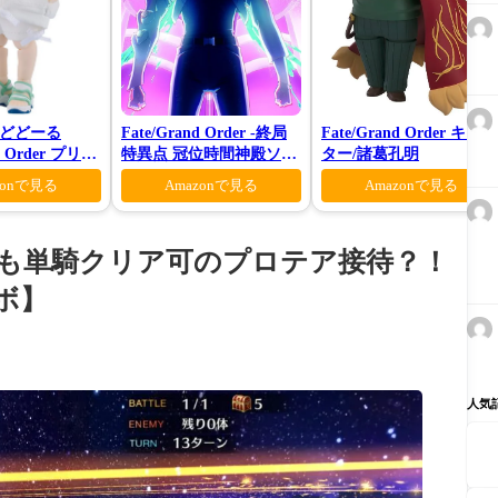
どどーる
Fate/Grand Order -終局
Fate/Grand Order キャス
nd Order プリテ
特異点 冠位時間神殿ソロ
ター/諸葛孔明
ベロン 爽やかサ
モン-(完全生産限定版)
zonで見る
Amazonで見る
Amazonで見る
スVer.
とも単騎クリア可のプロテア接待？！
ラボ】
人気