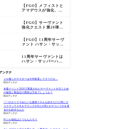
スも超強化で「低レア
【FGO】メフィストと
とは思えない」の反響
アマデウスが強化、ア
マデウス強すぎ！？NP
20配布＆Arts44％強化
【FGO】サーヴァント
に「最強でワロタ」の
強化クエスト第20弾！
声
鬼女紅葉にNP30追加、
ファントムも大幅強化
【FGO】11周年サーヴ
ァント ハサン・サッバ
ーハ(アズライール)の性
能と霊基再臨
11周年サーヴァントは
ハサン・サッバーハ
（アズライール）【FG
O Fes. 2026】「Fate/
Oアンテナ
Grand Order」カルデ
ア放送局 11周年SPまと
ジル推しのマスターは今年歓喜してそうだな…
FGOアンテナ
め
水着イベント2026で実装されたサーヴァントを引くため
の覚悟と聖晶石の用意は万全でしょうか？
FGOアンテナ
〇〇のカリスマみたいな固有スキルも好きだけど同じカ
リスマってスキルでランクがAとかBとかそういうのを見
るのも好きなんだ
FGOアンテナ
Wジル強化はどうなんだろう
FGOアンテナ