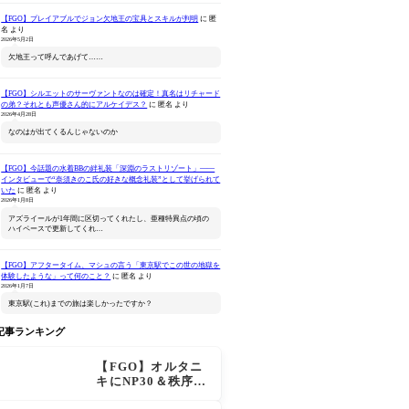
【FGO】プレイアブルでジョン欠地王の宝具とスキルが判明
に
匿
名
より
2026年5月2日
欠地王って呼んであげて……
【FGO】シルエットのサーヴァントなのは確定！真名はリチャード
の弟？それとも声優さん的にアルケイデス？
に
匿名
より
Fate/Grand Order
ねんどろいど Fate/Grand
Fate/Gran
2026年4月28日
Original Soundtrack
Order アーチャー/バーヴ
Original 
なのはが出てくるんじゃないのか
Ⅶ(初回仕様限定盤)
ァン シー
Amazonで見る
Amazonで見る
Ama
【FGO】今話題の水着BBの絆礼装「深淵のラストリゾート」――
インタビューで“奈須きのこ氏の好きな概念礼装”として挙げられて
いた
に
匿名
より
2026年1月8日
アズライールが1年間に区切ってくれたし、亜種特異点の頃の
ハイペースで更新してくれ…
【FGO】アフタータイム、マシュの言う「東京駅でこの世の地獄を
体験したような」って何のこと？
に
匿名
より
2026年1月7日
東京駅(これ)までの旅は楽しかったですか？
記事ランキング
【FGO】オルタニ
キにNP30＆秩序特
攻追加で金時超