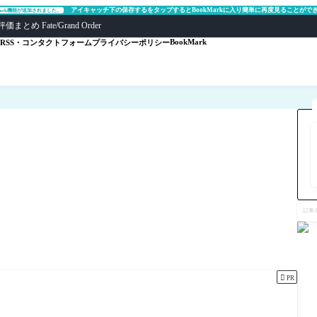
アイキャッチ下の保存するをタップするとBookMarkに入り簡単に再度見ることがで
Mark機能が追加されました。
ate/Grand Order
BookMark
RSS・コンタクトフォーム
プライバシーポリシー
記
事
を
検
索

PR