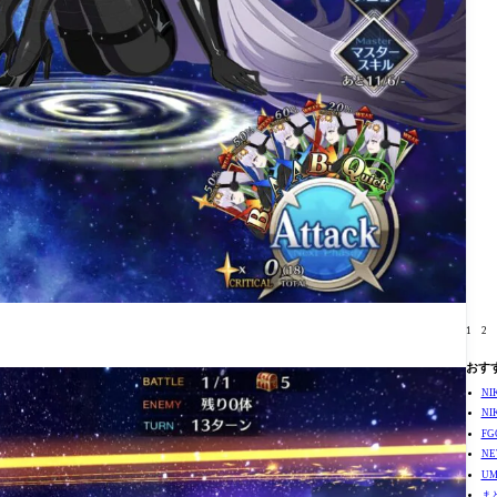
1
2
おす
N
N
F
N
U
ま