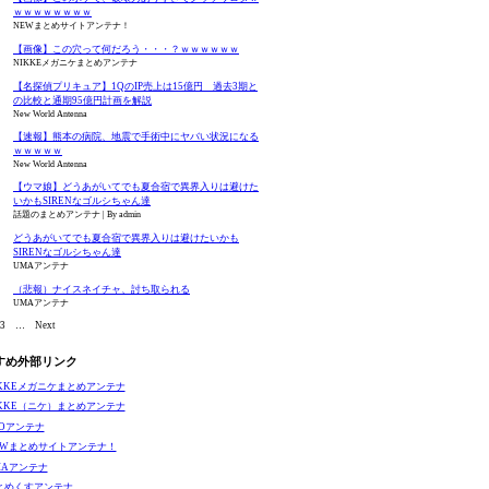
ｗｗｗｗｗｗｗｗ
NEWまとめサイトアンテナ！
【画像】この穴って何だろう・・・？ｗｗｗｗｗｗ
NIKKEメガニケまとめアンテナ
【名探偵プリキュア】1QのIP売上は15億円 過去3期と
の比較と通期95億円計画を解説
New World Antenna
【速報】熊本の病院、地震で手術中にヤバい状況になる
ｗｗｗｗｗ
New World Antenna
【ウマ娘】どうあがいてでも夏合宿で異界入りは避けた
いかもSIRENなゴルシちゃん達
話題のまとめアンテナ
By admin
どうあがいてでも夏合宿で異界入りは避けたいかも
SIRENなゴルシちゃん達
UMAアンテナ
（悲報）ナイスネイチャ、討ち取られる
UMAアンテナ
3
…
Next
すめ外部リンク
IKKEメガニケまとめアンテナ
IKKE（ニケ）まとめアンテナ
GOアンテナ
EWまとめサイトアンテナ！
MAアンテナ
とめくすアンテナ