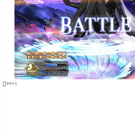

保存する