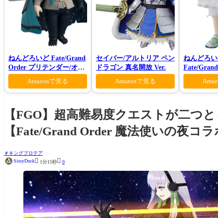
ねんどろいど Fate/Grand
セイバー/アルトリア ペン
ねんどろい
Order プリテンダー/オベ
ドラゴン 真名開放 Ver.
Fate/Gra
ロン ヴォーティガーン
ンダー/オ
Amazonで見る
Amazonで見る
Ama
マー・プリン
【FGO】超高難易度クエストが二つ
【Fate/Grand Order 魔法使いの夜コ
キングプロテア


SissyDuck
1分15秒
0