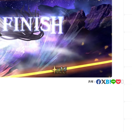

共有：