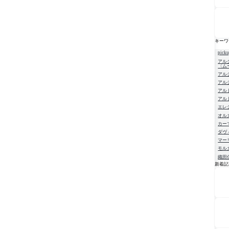
キーワ
pick
アル
〈ム
アル
アル
アル
アル
エレ
オル
カー
ダヴ
マー
モル
織田
新着記
NE