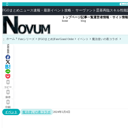

Book
FGOまとめニュース速報・最新イベント攻略・ サーヴァント霊基再臨スキル性能評価まとめ F
トップページ
記事一覧
運営者情報・サイト情報
home
blog
ホーム
Fateシリーズ
[FGOまとめ]Fate/Grand Order
イベント
魔法使いの夜コラボ

SHARE:

コピー

保存

印刷
イベント
魔法使いの夜コラボ
2024年5月4日