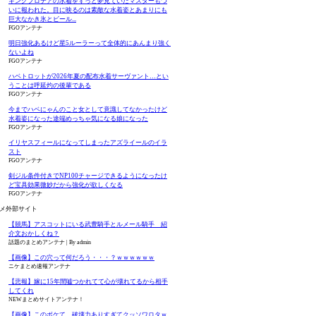
キングプロテアの水着をずっと夢見ていたマスターもつ
いに報われた。目に映るのは素敵な水着姿とあまりにも
巨大なかき氷とビール...
FGOアンテナ
明日強化あるけど星5ルーラーって全体的にあんまり強く
ないよね
FGOアンテナ
ハベトロットが2026年夏の配布水着サーヴァント…とい
うことは呼延灼の後輩である
FGOアンテナ
今までハベにゃんのこと女として意識してなかったけど
水着姿になった途端めっちゃ気になる娘になった
FGOアンテナ
イリヤスフィールになってしまったアズライールのイラ
スト
FGOアンテナ
剣ジル条件付きでNP100チャージできるようになったけ
ど宝具効果微妙だから強化が欲しくなる
FGOアンテナ
メ外部サイト
【競馬】アスコットにいる武豊騎手とルメール騎手 紹
介文おかしくね？
話題のまとめアンテナ
By admin
【画像】この穴って何だろう・・・？ｗｗｗｗｗｗ
ニケまとめ速報アンテナ
【悲報】嫁に15年間嘘つかれてて心が壊れてるから相手
してくれ
NEWまとめサイトアンテナ！
【画像】このボケて、破壊力ありすぎてクッソワロタｗ