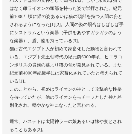
バステトは猫の女神として知られる。しかし初めは猫で
はなく雌ライオンの頭部を持った姿で崇拝された。紀元
前1000年頃に猫の姿あるいは猫の頭部を持つ人間の姿と
されるようになった[1][2]。人間の姿の場合はしばしば手
にシストラムという楽器（子供をあやすガラガラのよう
な楽器）、盾、籠を持っている[3]。
猫は古代エジプト人が初めて家畜化した動物と言われて
いる。エジプト先王朝時代の紀元前6000年頃、ヒエラコ
ンポリスの貴族の墓より猫の骨が発見されている。また
紀元前4000年紀後半には家畜化されていたと考えられて
いる[1]。
このことから、初めはライオンの神として攻撃的な性格
を持っていたが、他のライオンをモチーフとした神と差
別化され、穏やかな神になったと言われる。
通常、バステトは太陽神ラーの娘あるいは妹や妻とされ
ることもある[2]。