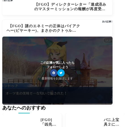

前の記事
【FGO】ディレクターレター「達成済み
のマスターミッションの報酬が再度受け
取れてしまう不具合」の対応についてが
公開。聖晶石増殖バグ金フォウ調査し回
次の記事

収、悪質な行為にはアカウントBANも検
【FGO】謎のエネミーの正体はバイアク
討
ヘー(ビヤーキー)、まさかのクトゥルフで
フォーリナー案件？！ポホヨラのクリス
マスイブ
この記事が気に入ったら
フォローしよう
最新情報をお届けします
あなたへのおすすめ
[FGO]
バニ上宝
「凶兆」
具２にな