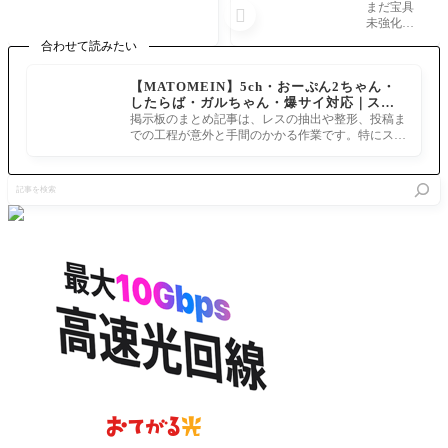
でジャッ
ったから
まだ宝具

ク・ド・
気になる
未強化で
モレーに
んだけど
すから
合わせて読みたい
特異点を
全体EX
ネ！ 参照
譲り渡し
の中では
元: ・Fate/
【MATOMEIN】5ch・おーぷん2ちゃん・
た犯人っ
どれくら
Grand Orde
したらば・ガルちゃん・爆サイ対応｜スマ
て判明し
いなんだ
r考察・雑
ホでまとめ記事を作れるアプリ FGOのまと
たんだっ
[FGO水
掲示板のまとめ記事は、レスの抽出や整形、投稿ま
談スレ 第3
め記事ができるまで
け？シル
着PU2召
での工程が意外と手間のかかる作業です。特にスマ
903の聖杯
エットの
喚]水着
ホで完結させようとすると、コ
85: FGO民
三つ首ド
獅子王ア
2019/08/22
記
ラゴンや
ルトリ
(木) 11:52:5
事
フォーリ
ア・ペン
0 ID:ZHwI
を
ナー、ク
ドラゴン
MkZg0 バ
検
トゥルフ
[ルーラ
ニ上宝具
索
神話周り
ー]
２に
は謎が多
い