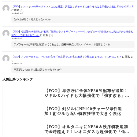
【FGO】シルエットのサーヴァントなのは確定！真名はリチャードの弟？それとも声優さん的にアルケイデス？
に
匿名
より
2026年4月28日
なのはが出てくるんじゃないのか
【FGO】今話題の水着BBの絆礼装「深淵のラストリゾート」――インタビューで“奈須きのこ氏の好きな概念礼
装”として挙げられていた
に
匿名
より
2026年1月8日
アズライールが1年間に区切ってくれたし、亜種特異点の頃のハイペースで更新してくれ…
【FGO】アフタータイム、マシュの言う「東京駅でこの世の地獄を体験したような」って何のこと？
に
匿名
よ
り
2026年1月7日
東京駅(これ)までの旅は楽しかったですか？
人気記事ランキング
【FGO】卑弥呼に全体NP30％配布が追加！
ジキル＆ハイドも大幅強化で「強すぎる」の
声
【FGO】剣ジルにNP100チャージ条件追
加！術ジルも呪い特攻獲得で大きく強化
【FGO】オルタニキにNP30＆秩序特攻追加
で金時超え？！レオニダスも超強化で「低レ
アとは思えない」の反響