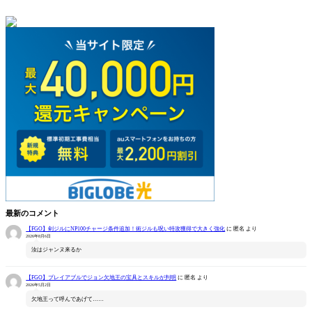
最新のコメント
【FGO】剣ジルにNP100チャージ条件追加！術ジルも呪い特攻獲得で大きく強化
に
匿名
より
2026年8月6日
汝はジャンヌ来るか
【FGO】プレイアブルでジョン欠地王の宝具とスキルが判明
に
匿名
より
2026年5月2日
欠地王って呼んであげて……