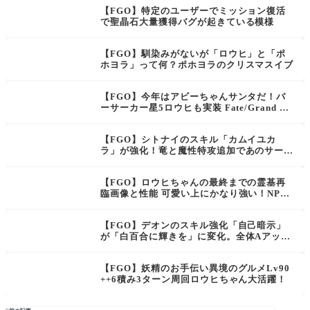
【FGO】特定のユーザーでミッション復活
で聖晶石大量獲得バグが起きている模様
【FGO】馴染みがないが「ロウヒ」と「ポ
ホヨラ」って何？ポホヨラのクリスマスイブ
【FGO】今年はアビーちゃんサンタだ！バ
ーサーカー星5ロウヒも実装 Fate/Grand Or
der カルデア･サテライトステーション 2024
-2025 大阪会場まとめ
【FGO】シトナイのスキル「カムイユカ
ラ」が強化！竜と魔性特攻追加であのサーヴ
ァントに刺さる。
【FGO】ロウヒちゃんの最終までの霊基再
臨画像と性能 可愛い上にかなり強い！NP80
に自身を除く味方全体にNP20配布
【FGO】デオンのスキル強化「自己暗示」
が「白百合に輝きを」に変化。全体Aアップ
と強化解除耐性アップで高難易度で使えそ
う？
【FGO】妖精のお手伝い異境のグルメLv90
++6積み3ターン周回ロウヒちゃん大活躍！