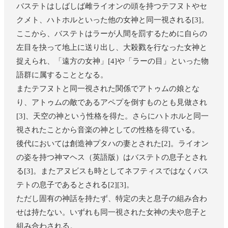
バステトはしばしば雌ライオンの頭を持つテフヌトやセ
クメト、ハトホルといった他の女神と同一視される[3]。
ここから、バステトはラーが人間を罰するために自らの
左目を抉って地上に送り出し、大殺戮を行なった女神と
捉えられ、「遠方の女神」[4]や「ラーの目」といった物
語群に属することとなる。
またテフヌトと同一視された関係でアトゥムの娘とな
り、アトゥムの敵であるアペプを倒すものとも見做され
[3]、天空の神という性格を得た。さらにハトホルと同一
視されたことから音楽の神としての性格を得ている。
後代においては創造神プタハの妻とされた[2]。ライオン
の姿を持つ神マヘス（英語版）はバステトの息子とされ
る[3]。またアヌビスも時としてネフティスではなくバス
テトの息子であるとされる[2][3]。
ただし固有の神話を持たず、特定の夫と息子の組み合わ
せは持たない。いずれも同一視された女神の夫や息子と
組み合わされる。