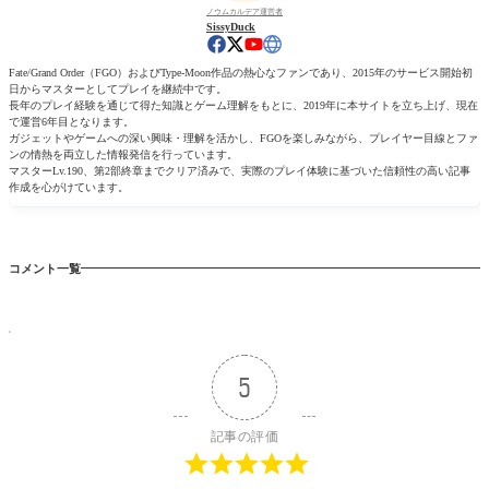
ノウムカルデア運営者
SissyDuck
Fate/Grand Order（FGO）およびType-Moon作品の熱心なファンであり、2015年のサービス開始初
日からマスターとしてプレイを継続中です。
長年のプレイ経験を通じて得た知識とゲーム理解をもとに、2019年に本サイトを立ち上げ、現在
で運営6年目となります。
ガジェットやゲームへの深い興味・理解を活かし、FGOを楽しみながら、プレイヤー目線とファ
ンの情熱を両立した情報発信を行っています。
マスターLv.190、第2部終章までクリア済みで、実際のプレイ体験に基づいた信頼性の高い記事
作成を心がけています。
コメント一覧
5
記事の評価