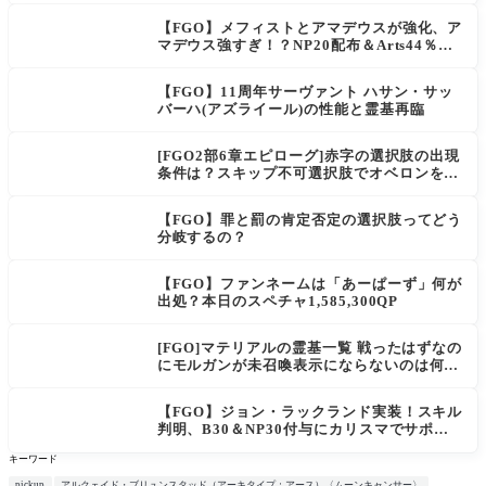
【FGO】メフィストとアマデウスが強化、ア
マデウス強すぎ！？NP20配布＆Arts44％強
化に「最強でワロタ」の声
【FGO】11周年サーヴァント ハサン・サッ
バーハ(アズライール)の性能と霊基再臨
[FGO2部6章エピローグ]赤字の選択肢の出現
条件は？スキップ不可選択肢でオベロンを疑
う選択肢を選ぶと好感度（察しのよさ？）が
上がり出てくる
【FGO】罪と罰の肯定否定の選択肢ってどう
分岐するの？
【FGO】ファンネームは「あーぱーず」何が
出処？本日のスペチャ1,585,300QP
[FGO]マテリアルの霊基一覧 戦ったはずなの
にモルガンが未召喚表示にならないのは何
故？
【FGO】ジョン・ラックランド実装！スキル
判明、B30＆NP30付与にカリスマでサポ性
能は高め？再臨でワンコがついてきてお得！
キーワード
pickup
アルクェイド・ブリュンスタッド（アーキタイプ：アース）〈ムーンキャンサー〉