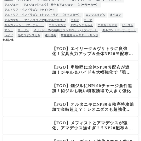
アルジュナ
アルジュナ[オルタ]（神たるアルジュナ）〈バーサーカー〉
アルトリア・ペンドラゴン〈セイバー〉
アルトリア・ペンドラゴン（キャストリア）〈キャスター〉
エレシュキガル
オベロン
オルガマリー・アニムスフィア(U-オルガマリー)
カルナ
カーマ
ギルガメッシュ〈アーチャー〉
コヤンスカヤ
ダヴィンチちゃん
テスカトリポカ
ビースト
マシュ
マーリン
メリュジーヌ(妖精騎士ランスロット)〈ランサー〉
モルガン〈バーサーカー〉
レイド
光のコヤンスカヤ
織田信長
芦屋道満 キャスター・リンボ
新着記事
【FGO】エイリーク＆ヴリトラに良強
NEW
化！宝具火力アップ＆全体NP20％配布で
一気に使いやすく
【FGO】卑弥呼に全体NP30％配布が追
加！ジキル＆ハイドも大幅強化で「強す
ぎる」の声
【FGO】剣ジルにNP100チャージ条件追
加！術ジルも呪い特攻獲得で大きく強化
【FGO】オルタニキにNP30＆秩序特攻追
加で金時超え？！レオニダスも超強化で
「低レアとは思えない」の反響
【FGO】メフィストとアマデウスが強
化、アマデウス強すぎ！？NP20配布＆Ar
ts44％強化に「最強でワロタ」の声