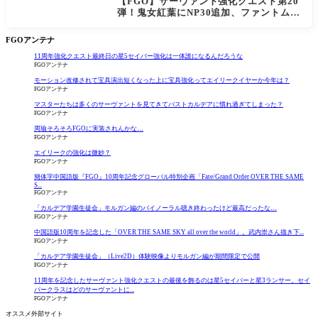
【FGO】サーヴァント強化クエスト第20
弾！鬼女紅葉にNP30追加、ファントムも
大幅強化
FGOアンテナ
11周年強化クエスト最終日の星5セイバー強化は一体誰になるんだろうな
FGOアンテナ
モーション改修されて宝具演出短くなった上に宝具強化ってエイリークイヤーか今年は？
FGOアンテナ
マスターたちは多くのサーヴァントを見てきてバストカルデアに慣れ過ぎてしまった？
FGOアンテナ
周瑜そろそろFGOに実装されんかな…
FGOアンテナ
エイリークの強化は微妙？
FGOアンテナ
簡体字中国語版『FGO』10周年記念グローバル特別企画「Fate/Grand Order OVER THE SAME
S...
FGOアンテナ
「カルデア学園生徒会」モルガン編のバイノーラル聴き終わったけど最高だったな…
FGOアンテナ
中国語版10周年を記念した「OVER THE SAME SKY all over the world」。武内崇さん描き下...
FGOアンテナ
「カルデア学園生徒会」（Live2D）体験映像よりモルガン編が期間限定で公開
FGOアンテナ
11周年を記念したサーヴァント強化クエストの最後を飾るのは星5セイバーと星3ランサー。セイ
バークラスはどのサーヴァントに...
FGOアンテナ
オススメ外部サイト