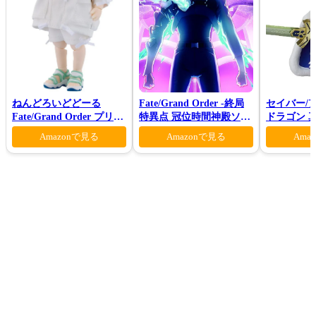
ねんどろいどどーる
Fate/Grand Order -終局
セイバー/
Fate/Grand Order プリテ
特異点 冠位時間神殿ソロ
ドラゴン 真
ンダー/オベロン 爽やかサ
モン-(完全生産限定版)
Amazonで見る
Amazonで見る
Ama
マー・プリンスVer.