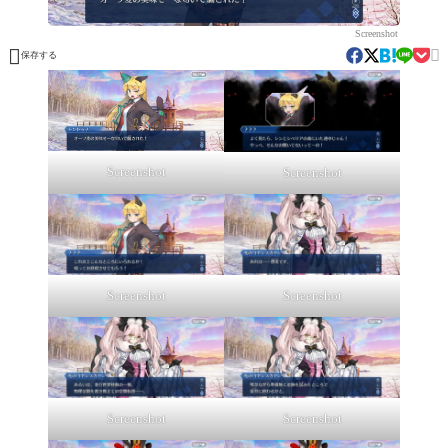
Screenshot


保存する
Screenshot
Screenshot
Screenshot
Screenshot
Screenshot
Screenshot