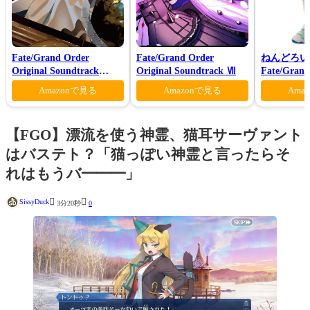
Fate/Grand Order
Fate/Grand Order
ねんどろい
Original Soundtrack
Original Soundtrack Ⅶ
Fate/Gra
Ⅶ(初回仕様限定盤)
ンダー/オ
Amazonで見る
Amazonで見る
Ama
マー・プリン
【FGO】漂流を使う神霊、猫耳サーヴァント
はバステト？「猫っぽい神霊と言ったらそ
れはもうバ━━━」


SissyDuck
3分20秒
0