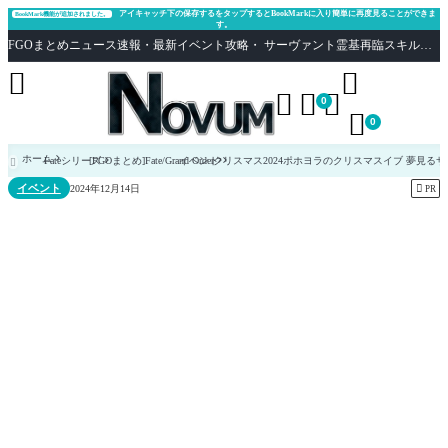
アイキャッチ下の保存するをタップするとBookMarkに入り簡単に再度見ることができま
BookMark機能が追加されました。
す。
FGOまとめニュース速報・最新イベント攻略・ サーヴァント霊基再臨スキル性能評価まとめ Fate/Grand Order





0

0
ホーム
Fateシリーズ
[FGOまとめ]Fate/Grand Order
イベント
クリスマス2024ポホヨラのクリスマスイブ 夢見る

イベント

2024年12月14日
PR