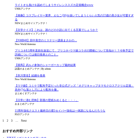
ライトオも負けを認めてしまうサイレンススズカ定規概念www
UMAアンテナ
【画像】コスプレイヤー業界、えなこ(30)を抜いてしまうくらい人気の22歳の美少女が可愛すぎ
る
NEWまとめサイトアンテナ！
【文学クイズ】これは、誰のどの小説に出てくる言葉でしょうか？
NEWまとめサイトアンテナ！
【NMB48】田中美空のミステリー講座まさかの…
New World Antenna
プリコネ8.5周年直前生放送にて、プリコネ×ウマ娘コラボの開催について告知が！？今秋予定で
詳細については後日発表とのこと...
UMAアンテナ
【競馬】武ルメ参加のシャーガーカップ最終結果
話題のまとめアンテナ
By admin
【衣川里佳】結婚を発表
New World Antenna
【ウマ娘】コミケで配布予定だった非公式グッズ「オグリキャップタマモクロスアクリル定規」
意外(?)な落とし穴により配布を撤...
まとめくすアンテナ
【日常に潜む恐怖】部屋の壁紙をめくると・・・。
おまとめアンテナ
11周年強化クエスト最終日の星5セイバー強化は一体誰になるんだろうな
FGOアンテナ
1
2
3
…
Next
おすすめ外部リンク