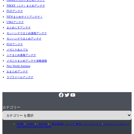
NIKKEメガニケまとめアンテナ
NIKKE（ニケ）まとめアンテナ
FGOアンテナ
NEWまとめサイトアンテナ！
UMAアンテナ
まとめくすアンテナ
モンハンナウまとめ速報アンテナ
モンハンナウまとめアンテナ
FGOアンテナ
メガニケあんてな
ニケまとめ速報アンテナ
メガニケまとめアンテナ攻略速報
New World Antenna
おまとめアンテナ
ラブラドールアンテナ
カテゴリー
HOME
Twitter
YouTube
運営者情報・サイト情報
RSS・コンタクトフォーム
プライバシーポリシー
icon-home
icon-twitter
icon-youtube