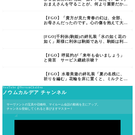
おまえさんを守ることが、何より重要だから
な。サーヴァントなんてのは。【FGO】
【FGO】「貴方が見た青春の幻は、全部、
お母さんだったのです。心の傷を抱えて大人
になりなさい」水着ティアマト3臨宝具がマ
スターにトラウマを与える件
[FGO]千利休(駒姫)の絆礼装「水の如く花の
如く」斯様に利休は駒姫であり、駒姫は利休
なのです
【FGO】呼延灼が「来年も会いましょう」
と発言 サービス継続示唆？
【FGO】水着美遊の絆礼装「夏の名残に、
祈りを編む」花輪を床に置くと、ミルクと妖
精が出現したんだが。
YouTube @NovumChaldea
ノウムカルデア チャンネル
サーヴァントの宝具や召喚時、マイルーム会話の動画を主にアップ。
チャンネル登録してくれると喜びますマスター！