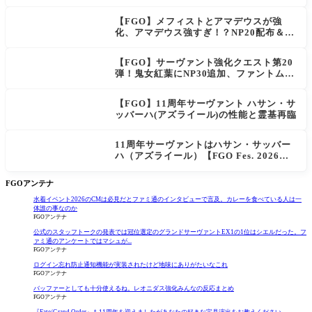
「低レアとは思えない」の反響
【FGO】メフィストとアマデウスが強
化、アマデウス強すぎ！？NP20配布＆Ar
ts44％強化に「最強でワロタ」の声
【FGO】サーヴァント強化クエスト第20
弾！鬼女紅葉にNP30追加、ファントムも
大幅強化
【FGO】11周年サーヴァント ハサン・サ
ッバーハ(アズライール)の性能と霊基再臨
11周年サーヴァントはハサン・サッバー
ハ（アズライール）【FGO Fes. 2026】
「Fate/Grand Order」カルデア放送局 1
1周年SPまとめ
FGOアンテナ
水着イベント2026のCMは必見だとファミ通のインタビューで言及。カレーを食べている人は一
体誰の事なのか
FGOアンテナ
公式のスタッフトークの発表では冠位選定のグランドサーヴァントEX1の1位はシエルだった。フ
ァミ通のアンケートではマシュが...
FGOアンテナ
ログイン忘れ防止通知機能が実装されたけど地味にありがたいなこれ
FGOアンテナ
バッファーとしても十分使えるね。レオニダス強化みんなの反応まとめ
FGOアンテナ
『Fate/Grand Order』も11周年を迎えましたがあなたの好きな宝具演出をお教えください