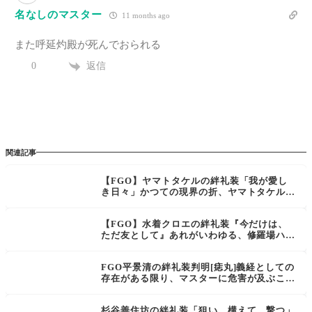
名なしのマスター
11 months ago
また呼延灼殿が死んでおられる
返信
0
関連記事
【FGO】ヤマトタケルの絆礼装「我が愛し
き日々」かつての現界の折、ヤマトタケルが
己がマスターである宮本伊織と過ごした場
所。【Fate/Grand Order】
【FGO】水着クロエの絆礼装『今だけは、
ただ友として』あれがいわゆる、修羅場ハイ
ってやつだったのね。気がついたら、わたし
たちはナイトプールにいた。
FGO平景清の絆礼装判明[痣丸]義経としての
存在がある限り、マスターに危害が及ぶこと
はあるまい。近頃は景清自身も比較的大人し
くしているというし
杉谷善住坊の絆礼装「狙い、構えて、撃つ」