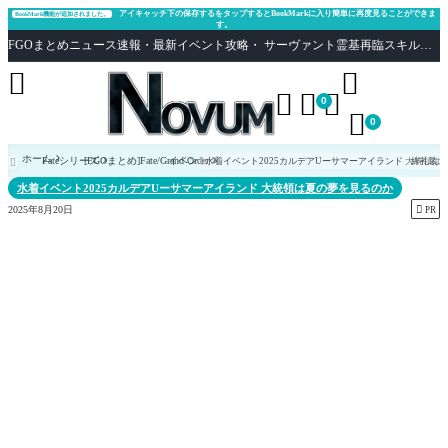
アイキャッチ下の保存するをタップするとBookMarkに入り簡単に再度見ることができま
BookMark機能が追加されました。
す。
FGOまとめニュース速報・最新イベント攻略・ サーヴァント霊基再臨スキル性能評価まとめ Fate/Grand Order





0

0
ホーム
Fateシリーズ
[FGOまとめ]Fate/Grand Order
イベント
水着イベント2025カルデアUーサマーアイランド 大統領は
絆礼装

水着イベント2025カルデアUーサマーアイランド 大統領は夏の夢を見るのか

2025年8月20日
PR