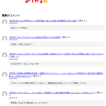
最新のコメント
【FGO】剣ジルにNP100チャージ条件追加！術ジルも呪い特攻獲得で大きく強化
に
匿名
より
2026年8月6日
汝はジャンヌ来るか
【FGO】プレイアブルでジョン欠地王の宝具とスキルが判明
に
匿名
より
2026年5月2日
欠地王って呼んであげて……
【FGO】シルエットのサーヴァントなのは確定！真名はリチャードの弟？それとも声優さん的にアルケイデス？
に
匿名
より
2026年4月28日
なのはが出てくるんじゃないのか
【FGO】今話題の水着BBの絆礼装「深淵のラストリゾート」――インタビューで“奈須きのこ氏の好きな概念礼
装”として挙げられていた
に
匿名
より
2026年1月8日
アズライールが1年間に区切ってくれたし、亜種特異点の頃のハイペースで更新してくれ…
【FGO】アフタータイム、マシュの言う「東京駅でこの世の地獄を体験したような」って何のこと？
に
匿名
よ
り
2026年1月7日
東京駅(これ)までの旅は楽しかったですか？