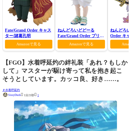
Fate/Grand Order キャス
ねんどろいどどーる
ねんどろいど 
ター/諸葛孔明
Fate/Grand Order プリテ
Order 
ンダー/オベロン 爽やかサ
ン 花の魔術
Amazonで見る
Amazonで見る
Ama
マー・プリンスVer.
【FGO】水着呼延灼の絆礼装「あれ？もしか
して」マスターが駆け寄って私を抱き起こ
そうとしています。カッコ良、好き……。
水着呼延灼


SissyDuck
1分21秒
1