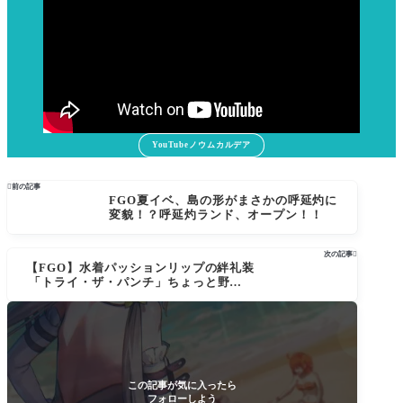
YouTubeノウムカルデア

前の記事
FGO夏イベ、島の形がまさかの呼延灼に
変貌！？呼延灼ランド、オープン！！
次の記事

【FGO】水着パッションリップの絆礼装
「トライ・ザ・パンチ」ちょっと野暮っ
たいかもしれないけど、自分を良く見せ
る事より、大切な事があるとその花は願
いました。
この記事が気に入ったら
フォローしよう