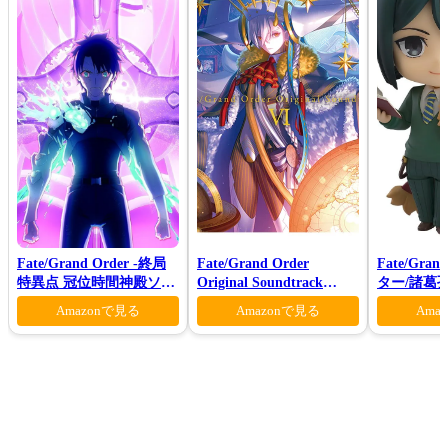
Fate/Grand Order -終局
Fate/Grand Order
Fate/Gra
特異点 冠位時間神殿ソロ
Original Soundtrack
ター/諸葛
モン-(完全生産限定版)
VI(初回仕様限定盤)
Amazonで見る
Amazonで見る
Ama