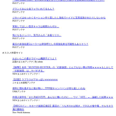
FGOアンテナ
グランドみんな金フォウいれてるもん？
FGOアンテナ
ジキハイはせっかくモーション作り直したし強化でハイドに宝具追加されたりしないかな
FGOアンテナ
実装してほしい型月キャラは相変わらずか…
FGOアンテナ
気になるジッパー。茨乃さんの「水着リリス」
FGOアンテナ
最古の未強化星5ルーラーは卑弥呼だし今回強化来る可能性もありそう？
FGOアンテナ
オススメ外部サイト
おまいらこの暑さでゲーム機調子どうよ？
話題のまとめアンテナ
By admin
【衝撃】名作『HUNTER×HUNTER』の「幻影旅団」とんでもない事が判明ｗｗｗｗもしかして
「幻影旅団」は…ヤバすぎる...
NEWまとめサイトアンテナ！
【話題】ラプラスがアホっぽいwwwwwww
ニケまとめ速報アンテナ
便利に慣れ過ぎると後が怖い…TP半額キャンペーンが待ち遠しいわね
UMAアンテナ
外国人留学生「また月給24万円、あんなに働いたのに…」ワイ「18万」→…論破した結果ｗｗｗ
NEWまとめサイトアンテナ！
【MEGAドン・キホーテ姫路広畑店】露店の「うなぎのかば焼き」で14人が食中毒…サルモネラ
属の菌検出
New World Antenna