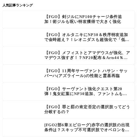
人気記事ランキング
【FGO】剣ジルにNP100チャージ条件追
加！術ジルも呪い特攻獲得で大きく強化
【FGO】オルタニキにNP30＆秩序特攻追加
で金時超え？！レオニダスも超強化で「低レ
アとは思えない」の反響
【FGO】メフィストとアマデウスが強化、ア
マデウス強すぎ！？NP20配布＆Arts44％強
化に「最強でワロタ」の声
【FGO】11周年サーヴァント ハサン・サッ
バーハ(アズライール)の性能と霊基再臨
【FGO】サーヴァント強化クエスト第20
弾！鬼女紅葉にNP30追加、ファントムも大
幅強化
【FGO】罪と罰の肯定否定の選択肢ってどう
分岐するの？
[FGO2部6章エピローグ]赤字の選択肢の出現
条件は？スキップ不可選択肢でオベロンを疑
う選択肢を選ぶと好感度（察しのよさ？）が