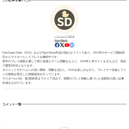
この記事を書いた人
ノウムカルデア運営者
SissyDuck
Fate/Grand Order（FGO）およびType-Moon作品の熱心なファンであり、2015年のサービス開始初
日からマスターとしてプレイを継続中です。
長年のプレイ経験を通じて得た知識とゲーム理解をもとに、2019年に本サイトを立ち上げ、現在
で運営6年目となります。
ガジェットやゲームへの深い興味・理解を活かし、FGOを楽しみながら、プレイヤー目線とファ
ンの情熱を両立した情報発信を行っています。
マスターLv.190、第2部終章までクリア済みで、実際のプレイ体験に基づいた信頼性の高い記事
作成を心がけています。
コメント一覧