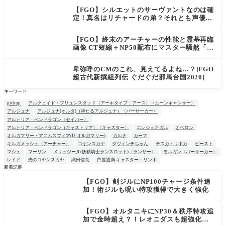
上がり出てくる
【FGO】シルエットのサーヴァントなのは確
定！真名はリチャードの弟？それとも声優さ
ん的にアルケイデス？
【FGO】終末のアーチャーの性能と霊基再臨
画像 CT短縮＋NP50配布にマスター騒然「普
通に強い」「サポ性能高すぎ」
卑弥呼のCMのこれ、見えてるよね…？[FGO
超古代新撰組列伝 ぐだぐだ邪馬台国2020]
キーワード
pickup
アルクェイド・ブリュンスタッド（アーキタイプ：アース）〈ムーンキャンサー〉
アルジュナ
アルジュナ[オルタ]（神たるアルジュナ）〈バーサーカー〉
アルトリア・ペンドラゴン〈セイバー〉
アルトリア・ペンドラゴン（キャストリア）〈キャスター〉
エレシュキガル
オベロン
オルガマリー・アニムスフィア(U-オルガマリー)
カルナ
カーマ
ギルガメッシュ〈アーチャー〉
コヤンスカヤ
ダヴィンチちゃん
テスカトリポカ
ビースト
マシュ
マーリン
メリュジーヌ(妖精騎士ランスロット)〈ランサー〉
モルガン〈バーサーカー〉
レイド
光のコヤンスカヤ
織田信長
芦屋道満 キャスター・リンボ
新着記事
【FGO】剣ジルにNP100チャージ条件追
NEW
加！術ジルも呪い特攻獲得で大きく強化
【FGO】オルタニキにNP30＆秩序特攻追
加で金時超え？！レオニダスも超強化で