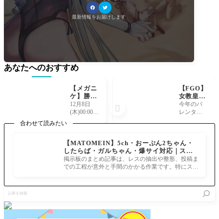
最新情報をお届けします
あなたへのおすすめ
【メガニ
【FGO】
ケ】勝利
女教皇ヨ
の女神NI
ハンナ実
12月8日
今年のバ

KKE 新
装！「ヨ
(木)00:00～
レンタイ
ニケ ク
ハンナさ
07:00のメ
ンイベン
合わせて読みたい
リスマス
んと未確
ンテ後実
トはバレ
ルピー
認の愛
装？新ニ
ンタイン
【MATOMEIN】5ch・おーぷん2ちゃん・
(ルピー:
ぶっ壊せ
ケ ルピー:
後かぁ女
したらば・ガルちゃん・爆サイ対応｜スマ
ウィンタ
☆らぶら
ウィンタ
教皇ヨハ
ホでまとめ記事を作れるアプリ FGOのまと
ーショッ
ぶはぁと
掲示板のまとめ記事は、レスの抽出や整形、投稿ま
ーショッ
ンナは星5
め記事ができるまで
パー)が
大石像」
での工程が意外と手間のかかる作業です。特にスマ
パー(クリ
SSRルーラ
強そう！
2023年2
ホで完結させようとすると、コ
スマスル
ー
バースト
月17日
ピー) 勝利
記
再突入と
(金)より
の女神：N
事
は？
開始
IKKE 背中
を
で魅せる
検
ガンガ
索