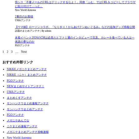
情シス「不審メールのURLはクリックするなよ！」同僚「ふむ、ではURLをコピーしてブラウザ
に貼り付けて…っと」
New World Antenna
2番目のお客様
UMAアンテナ
【ウマ娘】ローソンコラボ、『なりきり！からあげクンぬいぐるみ』などの追加グッズ情報公開
話題のまとめアンテナ
By admin
水着イベント2026のCMは必見だとファミ通のインタビューで言及。カレーを食べている人は一
体誰の事なのか
FGOアンテナ
1
2
3
…
Next
おすすめ外部リンク
NIKKEメガニケまとめアンテナ
NIKKE（ニケ）まとめアンテナ
FGOアンテナ
NEWまとめサイトアンテナ！
UMAアンテナ
まとめくすアンテナ
モンハンナウまとめ速報アンテナ
モンハンナウまとめアンテナ
FGOアンテナ
メガニケあんてな
ニケまとめ速報アンテナ
メガニケまとめアンテナ攻略速報
New World Antenna