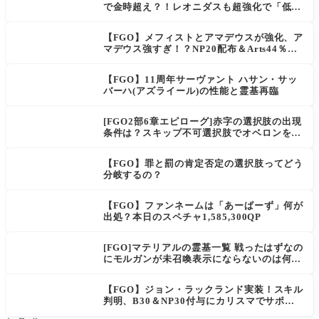
で金時超え？！レオニダスも超強化で「低レ
アとは思えない」の反響
【FGO】メフィストとアマデウスが強化、ア
マデウス強すぎ！？NP20配布＆Arts44％強
化に「最強でワロタ」の声
【FGO】11周年サーヴァント ハサン・サッ
バーハ(アズライール)の性能と霊基再臨
[FGO2部6章エピローグ]赤字の選択肢の出現
条件は？スキップ不可選択肢でオベロンを疑
う選択肢を選ぶと好感度（察しのよさ？）が
上がり出てくる
【FGO】罪と罰の肯定否定の選択肢ってどう
分岐するの？
【FGO】ファンネームは「あーぱーず」何が
出処？本日のスペチャ1,585,300QP
[FGO]マテリアルの霊基一覧 戦ったはずなの
にモルガンが未召喚表示にならないのは何
故？
【FGO】ジョン・ラックランド実装！スキル
判明、B30＆NP30付与にカリスマでサポ性
能は高め？再臨でワンコがついてきてお得！