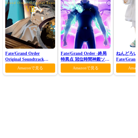
Fate/Grand Order
Fate/Grand Order -終局
ねんどろい
Original Soundtrack
特異点 冠位時間神殿ソロ
Fate/Gra
Ⅶ(初回仕様限定盤)
モン-(完全生産限定版)
ンダー/オ
Amazonで見る
Amazonで見る
Ama
マー・プリン