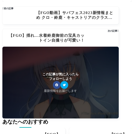
スト 第16弾 2日目はブラダマンテとウィリ
アムテルスキル強化内容と倍率判明

前の記事
【FGO動画】サバフェス2023新情報まと
め クロ・鈴鹿・キャストリアのクラス公
開！シルエットは水着メリュジーヌ・バ
ーゲスト・ケットクーミコケル（トリ
次の記事

子）妖精騎士３騎が公開
【FGO】揺れ…水着鈴鹿御前の宝具カッ
トイン自撮りが可愛い！
この記事が気に入ったら
フォローしよう
最新情報をお届けします
あなたへのおすすめ