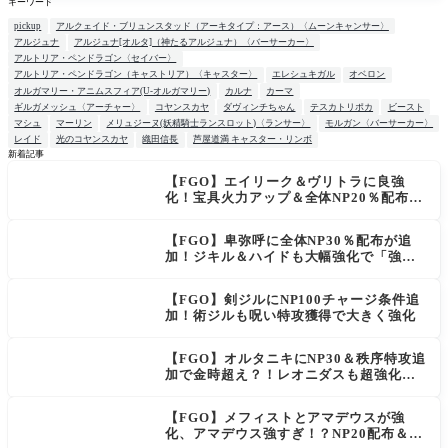
キーワード
pickup
アルクェイド・ブリュンスタッド（アーキタイプ：アース）〈ムーンキャンサー〉
アルジュナ
アルジュナ[オルタ]（神たるアルジュナ）〈バーサーカー〉
アルトリア・ペンドラゴン〈セイバー〉
アルトリア・ペンドラゴン（キャストリア）〈キャスター〉
エレシュキガル
オベロン
オルガマリー・アニムスフィア(U-オルガマリー)
カルナ
カーマ
ギルガメッシュ〈アーチャー〉
コヤンスカヤ
ダヴィンチちゃん
テスカトリポカ
ビースト
マシュ
マーリン
メリュジーヌ(妖精騎士ランスロット)〈ランサー〉
モルガン〈バーサーカー〉
レイド
光のコヤンスカヤ
織田信長
芦屋道満 キャスター・リンボ
新着記事
【FGO】エイリーク＆ヴリトラに良強
NEW
化！宝具火力アップ＆全体NP20％配布で
一気に使いやすく
【FGO】卑弥呼に全体NP30％配布が追
加！ジキル＆ハイドも大幅強化で「強す
ぎる」の声
【FGO】剣ジルにNP100チャージ条件追
加！術ジルも呪い特攻獲得で大きく強化
【FGO】オルタニキにNP30＆秩序特攻追
加で金時超え？！レオニダスも超強化で
「低レアとは思えない」の反響
【FGO】メフィストとアマデウスが強
化、アマデウス強すぎ！？NP20配布＆Ar