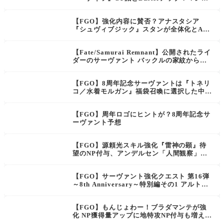
リカルド『間際の一撃』デメリットは…サー
ヴァント強化クエスト 第16弾スキル強化内
【FGO】強化内容に賛否？アナスタシア
容と倍率判明
『シュヴィブジック』スタンが全体化とArts
デバフ！水着清姫「情熱の炎夏」NP付与と
やけど強化！サーヴァント強化クエスト 第1
【Fate/Samurai Remnant】公開されたライ
6弾スキル強化内容と倍率判明
ダーのサーヴァント バックルの家紋から真
名判明？周年ロゴとも関係があるのかな？
【FGO】8周年記念サーヴァントは『トネリ
コ／水着モルガン』福袋召喚に選択した中か
ら１騎確定のデスティニー召喚 10大キャン
ペーンなどカルデア放送局 8周年SPまとめ
【FGO】周年ロゴにヒントが？8周年記念サ
ーヴァント予想
【FGO】源頼光スキル強化『雷神の顕』待
望のNP付与、アンデルセン「人間観察」ス
キル強化で…効果が凄いことになってる！サ
ーヴァント強化クエスト 第16弾スキル強化
【FGO】サーヴァント強化クエスト 第16弾
内容と倍率判明
～8th Anniversary～特別編その1 アルトリ
アオルタ(セイバー)とジャガーマン！スキル
強化内容と倍率判明
【FGO】もんじょわー！ブラダマンテが強
化 NP獲得量アップに地特攻NP付与も増えか
なりのアッパー強化！サーヴァント強化クエ