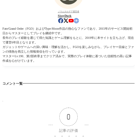
ノウムカルデア運営者
SissyDuck
Fate/Grand Order（FGO）およびType-Moon作品の熱心なファンであり、2015年のサービス開始初
日からマスターとしてプレイを継続中です。
長年のプレイ経験を通じて得た知識とゲーム理解をもとに、2019年に本サイトを立ち上げ、現在
で運営6年目となります。
ガジェットやゲームへの深い興味・理解を活かし、FGOを楽しみながら、プレイヤー目線とファ
ンの情熱を両立した情報発信を行っています。
マスターLv.190、第2部終章までクリア済みで、実際のプレイ体験に基づいた信頼性の高い記事
作成を心がけています。
コメント一覧
0
記事の評価