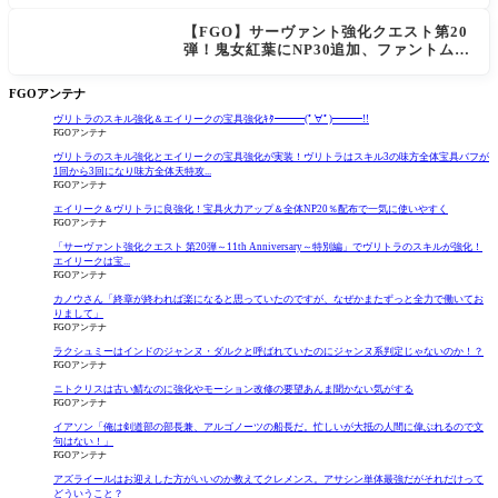
ts44％強化に「最強でワロタ」の声
【FGO】サーヴァント強化クエスト第20
弾！鬼女紅葉にNP30追加、ファントムも
大幅強化
FGOアンテナ
ヴリトラのスキル強化＆エイリークの宝具強化ｷﾀ━━━(ﾟ∀ﾟ)━━━!!
FGOアンテナ
ヴリトラのスキル強化とエイリークの宝具強化が実装！ヴリトラはスキル3の味方全体宝具バフが
1回から3回になり味方全体天特攻...
FGOアンテナ
エイリーク＆ヴリトラに良強化！宝具火力アップ＆全体NP20％配布で一気に使いやすく
FGOアンテナ
「サーヴァント強化クエスト 第20弾～11th Anniversary～特別編」でヴリトラのスキルが強化！
エイリークは宝...
FGOアンテナ
カノウさん「終章が終われば楽になると思っていたのですが、なぜかまたずっと全力で働いてお
りまして」
FGOアンテナ
ラクシュミーはインドのジャンヌ・ダルクと呼ばれていたのにジャンヌ系判定じゃないのか！？
FGOアンテナ
ニトクリスは古い鯖なのに強化やモーション改修の要望あんま聞かない気がする
FGOアンテナ
イアソン「俺は剣道部の部長兼、アルゴノーツの船長だ。忙しいが大抵の人間に偉ぶれるので文
句はない！」
FGOアンテナ
アズライールはお迎えした方がいいのか教えてクレメンス。アサシン単体最強だがそれだけって
どういうこと？