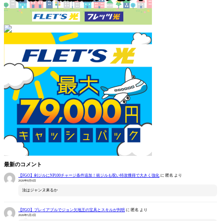
最新のコメント
【FGO】剣ジルにNP100チャージ条件追加！術ジルも呪い特攻獲得で大きく強化
に
匿名
より
2026年8月6日
汝はジャンヌ来るか
【FGO】プレイアブルでジョン欠地王の宝具とスキルが判明
に
匿名
より
2026年5月2日