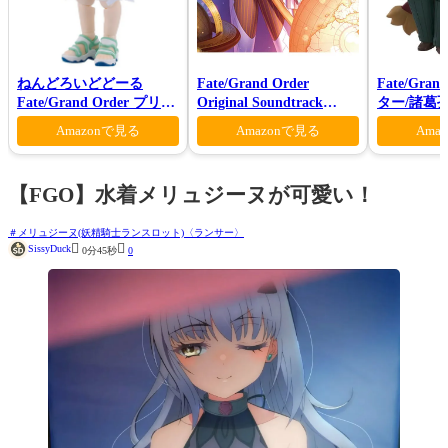
ねんどろいどどーる
Fate/Grand Order
Fate/Gra
Fate/Grand Order プリテ
Original Soundtrack
ター/諸葛
ンダー/オベロン 爽やかサ
VI(初回仕様限定盤)
Amazonで見る
Amazonで見る
Ama
マー・プリンスVer.
【FGO】水着メリュジーヌが可愛い！
メリュジーヌ(妖精騎士ランスロット)〈ランサー〉


SissyDuck
0分45秒
0