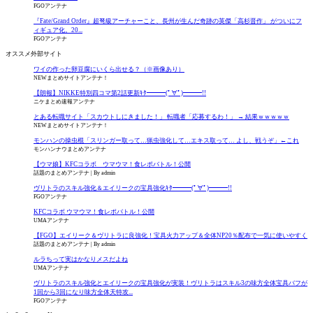
FGOアンテナ
『Fate/Grand Order』超弩級アーチャーこと、長州が生んだ奇跡の英傑「高杉晋作」 がついにフ
ィギュア化。20...
FGOアンテナ
オススメ外部サイト
ワイの作った卵豆腐にいくら出せる？（※画像あり）
NEWまとめサイトアンテナ！
【朗報】NIKKE特別四コマ第2話更新ｷﾀ━━━(ﾟ∀ﾟ)━━━!!
ニケまとめ速報アンテナ
とある転職サイト「スカウトしにきました！」 転職者「応募するわ！」 → 結果ｗｗｗｗｗ
NEWまとめサイトアンテナ！
モンハンの操虫棍「スリンガー取って…猟虫強化して…エキス取って… よし、戦うぞ」←これ
モンハンナウまとめアンテナ
【ウマ娘】KFCコラボ ウマウマ！食レポバトル！公開
話題のまとめアンテナ
By admin
ヴリトラのスキル強化＆エイリークの宝具強化ｷﾀ━━━(ﾟ∀ﾟ)━━━!!
FGOアンテナ
KFCコラボ ウマウマ！食レポバトル！公開
UMAアンテナ
【FGO】エイリーク＆ヴリトラに良強化！宝具火力アップ＆全体NP20％配布で一気に使いやすく
話題のまとめアンテナ
By admin
ルラちって実はかなりメスだよね
UMAアンテナ
ヴリトラのスキル強化とエイリークの宝具強化が実装！ヴリトラはスキル3の味方全体宝具バフが
1回から3回になり味方全体天特攻...
FGOアンテナ