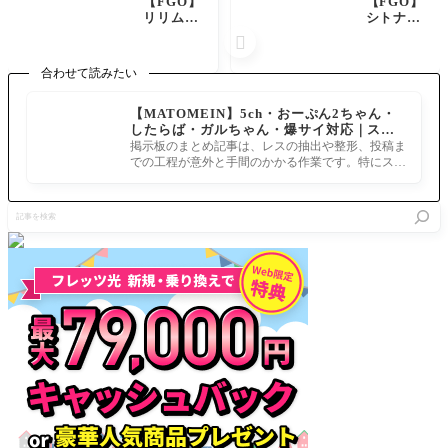
【FGO】
【FGO】
リリムハ
シトナイ
ーロット
のスキル

高難易度
「カムイ
『イミテ
ユカラ」
合わせて読みたい
ーショ
が強化！
ン・グレ
竜と魔性
【MATOMEIN】5ch・おーぷん2ちゃん・
イルウォ
特攻追加
したらば・ガルちゃん・爆サイ対応｜スマ
ー』駆け
であのサ
ホでまとめ記事を作れるアプリ FGOのまと
込み攻略
ーヴァン
掲示板のまとめ記事は、レスの抽出や整形、投稿ま
め記事ができるまで
今回は結
トに刺さ
での工程が意外と手間のかかる作業です。特にスマ
構簡単？
る。
ホで完結させようとすると、コ
記
事
を
検
索