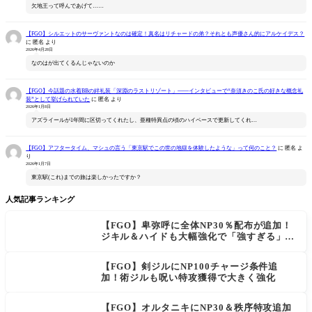
欠地王って呼んであげて……
【FGO】シルエットのサーヴァントなのは確定！真名はリチャードの弟？それとも声優さん的にアルケイデス？
に
匿名
より
2026年4月28日
なのはが出てくるんじゃないのか
【FGO】今話題の水着BBの絆礼装「深淵のラストリゾート」――インタビューで“奈須きのこ氏の好きな概念礼
装”として挙げられていた
に
匿名
より
2026年1月8日
アズライールが1年間に区切ってくれたし、亜種特異点の頃のハイペースで更新してくれ…
【FGO】アフタータイム、マシュの言う「東京駅でこの世の地獄を体験したような」って何のこと？
に
匿名
よ
り
2026年1月7日
東京駅(これ)までの旅は楽しかったですか？
人気記事ランキング
【FGO】卑弥呼に全体NP30％配布が追加！
ジキル＆ハイドも大幅強化で「強すぎる」の
声
【FGO】剣ジルにNP100チャージ条件追
加！術ジルも呪い特攻獲得で大きく強化
【FGO】オルタニキにNP30＆秩序特攻追加