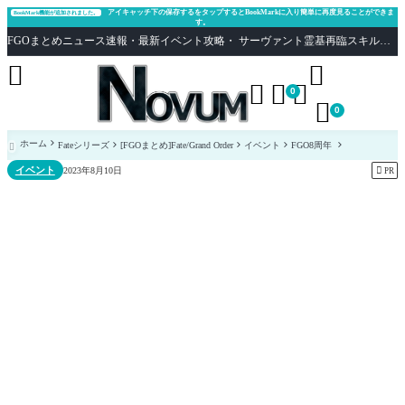
アイキャッチ下の保存するをタップするとBookMarkに入り簡単に再度見ることができま
BookMark機能が追加されました。
す。
FGOまとめニュース速報・最新イベント攻略・ サーヴァント霊基再臨スキル性能評価まとめ Fate/Grand Order





0

0
ホーム
Fateシリーズ
[FGOまとめ]Fate/Grand Order
イベント
FGO8周年

イベント

2023年8月10日
PR