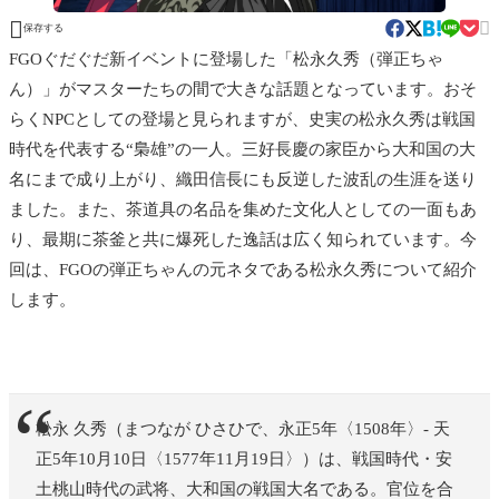


保存する
FGOぐだぐだ新イベントに登場した「松永久秀（弾正ちゃ
ん）」がマスターたちの間で大きな話題となっています。おそ
らくNPCとしての登場と見られますが、史実の松永久秀は戦国
時代を代表する“梟雄”の一人。三好長慶の家臣から大和国の大
名にまで成り上がり、織田信長にも反逆した波乱の生涯を送り
ました。また、茶道具の名品を集めた文化人としての一面もあ
り、最期に茶釜と共に爆死した逸話は広く知られています。今
回は、FGOの弾正ちゃんの元ネタである松永久秀について紹介
します。
松永 久秀（まつなが ひさひで、永正5年〈1508年〉- 天
正5年10月10日〈1577年11月19日〉）は、戦国時代・安
土桃山時代の武将、大和国の戦国大名である。官位を合