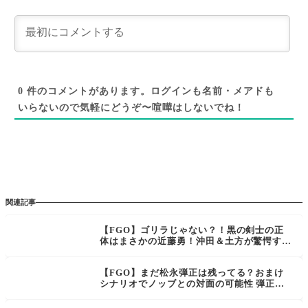
0
件のコメントがあります。ログインも名前・メアドも
いらないので気軽にどうぞ〜喧嘩はしないでね！
関連記事
【FGO】ゴリラじゃない？！黒の剣士の正
体はまさかの近藤勇！沖田＆土方が驚愕する
衝撃展開
【FGO】まだ松永弾正は残ってる？おまけ
シナリオでノッブとの対面の可能性 弾正ち
ゃんいいキャラしてた！