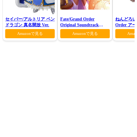
セイバー/アルトリア ペン
Fate/Grand Order
ねんどろいど 
ドラゴン 真名開放 Ver.
Original Soundtrack
Order 
VI(初回仕様限定盤)
ァン シー
Amazonで見る
Amazonで見る
Ama