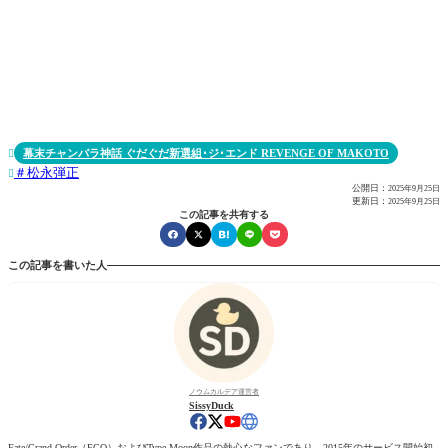
幕末チャンバラ神話 ぐだぐだ新選組･ジ･エンド REVENGE OF MAKOTO

松永弾正

公開日：
2025年9月25日
更新日：
2025年9月25日
この記事を共有する
この記事を書いた人
ノウムカルデア運営者
SissyDuck
Fate/Grand Order（FGO）およびType-Moon作品の熱心なファンであり、2015年のサービス開始初