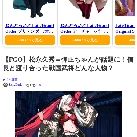
ねんどろいど Fate/Grand
ねんどろいど Fate/Grand
Fate/Grand
Order プリテンダー/オベ
Order アーチャー/バーヴ
Original S
ロン ヴォーティガーン
ァン シー
VI(初回仕
Amazonで見る
Amazonで見る
Ama
【FGO】松永久秀＝弾正ちゃんが話題に！信
長と渡り合った戦国武将どんな人物？
松永弾正


SissyDuck
3分12秒
0