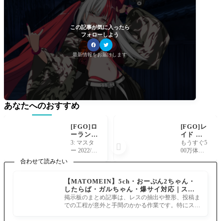
この記事が気に入ったら
フォローしよう
最新情報をお届けします
あなたへのおすすめ
[FGO]ロ
[FGO]レ
ーランは
イド バ
ギャグ寄
ルバトス
3: マスタ
もうすぐ5

りのキャ
1ターン
ー 2022/05/
00万体討
ラ付け？
編成まと
14(土) 23:5
伐！ 開始
合わせて読みたい
アレで全
め2
3:11 >>1盾
から約3時
力疾走は
乙 「鎧よ
間大分狩
【MATOMEIN】5ch・おーぷん2ちゃん・
ランスロ
り生身の
られてき
したらば・ガルちゃん・爆サイ対応｜スマ
ットもや
が強い」
たバルバ
ホでまとめ記事を作れるアプリ FGOのまと
ってたの
掲示板のまとめ記事は、レスの抽出や整形、投稿ま
って要素
トス君。
め記事ができるまで
では？
での工程が意外と手間のかかる作業です。特にスマ
と「アン
もうすぐ5
ホで完結させようとすると、コ
ジェリカ
00万体で