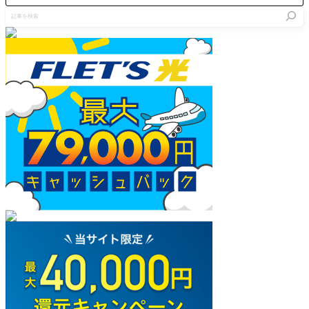
にフラれ
す。管理
記
て発狂し
人はアサ
事
剣や馬も
シン相手
を
なしで暴
だったの
検
走し
で単体
索