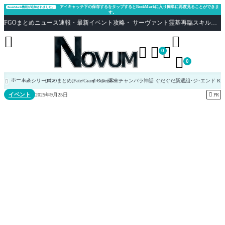
アイキャッチ下の保存するをタップするとBookMarkに入り簡単に再度見ることができま
BookMark機能が追加されました。
す。
FGOまとめニュース速報・最新イベント攻略・ サーヴァント霊基再臨スキル性能評価まとめ Fate/Grand Order





0

0
ホーム
Fateシリーズ
[FGOまとめ]Fate/Grand Order
イベント
幕末チャンバラ神話 ぐだぐだ新選組･ジ･エンド REVEN

イベント

2025年9月25日
PR