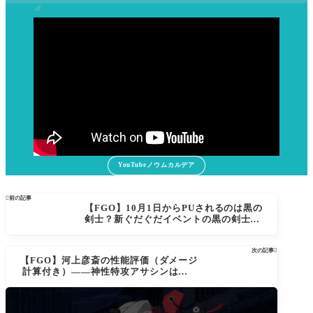
YouTubeノウムカルデア

前の記事
【FGO】10月1日からPUされるのは黒の
剣士？新ぐだぐだイベントの黒の剣士が
話題に！「近藤勇ではなく桂小五郎か」
真名考察広がる
次の記事

【FGO】河上彦斎の性能評価（ダメージ
計算付き）――神性特攻アサシンは戴冠
戦の切り札か