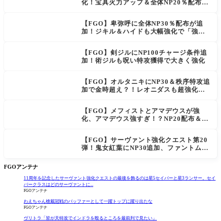
化！宝具火力アップ＆全体NP20％配布で
一気に使いやすく
【FGO】卑弥呼に全体NP30％配布が追
加！ジキル＆ハイドも大幅強化で「強す
ぎる」の声
【FGO】剣ジルにNP100チャージ条件追
加！術ジルも呪い特攻獲得で大きく強化
【FGO】オルタニキにNP30＆秩序特攻追
加で金時超え？！レオニダスも超強化で
「低レアとは思えない」の反響
【FGO】メフィストとアマデウスが強
化、アマデウス強すぎ！？NP20配布＆Ar
ts44％強化に「最強でワロタ」の声
【FGO】サーヴァント強化クエスト第20
弾！鬼女紅葉にNP30追加、ファントムも
大幅強化
FGOアンテナ
11周年を記念したサーヴァント強化クエストの最後を飾るのは星5セイバーと星3ランサー。セイ
バークラスはどのサーヴァントに...
FGOアンテナ
わえちゃん槍戴冠戦のバッファーとして一躍トップに躍り出たな
FGOアンテナ
ヴリトラ「皆が天特攻でインドラを殴るところを最前列で見たい」