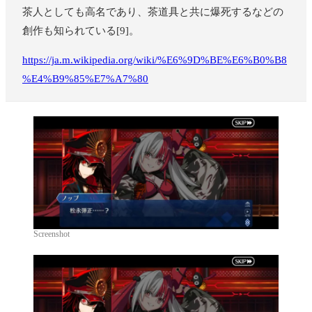
茶人としても高名であり、茶道具と共に爆死するなどの
創作も知られている[9]。
https://ja.m.wikipedia.org/wiki/%E6%9D%BE%E6%B0%B8
%E4%B9%85%E7%A7%80
Screenshot