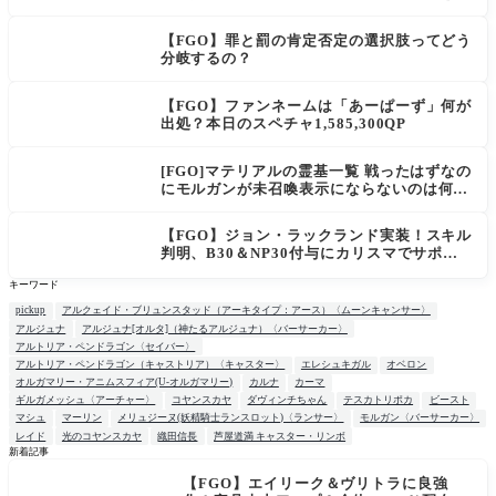
う選択肢を選ぶと好感度（察しのよさ？）が
上がり出てくる
【FGO】罪と罰の肯定否定の選択肢ってどう
分岐するの？
【FGO】ファンネームは「あーぱーず」何が
出処？本日のスペチャ1,585,300QP
[FGO]マテリアルの霊基一覧 戦ったはずなの
にモルガンが未召喚表示にならないのは何
故？
【FGO】ジョン・ラックランド実装！スキル
判明、B30＆NP30付与にカリスマでサポ性
能は高め？再臨でワンコがついてきてお得！
キーワード
pickup
アルクェイド・ブリュンスタッド（アーキタイプ：アース）〈ムーンキャンサー〉
アルジュナ
アルジュナ[オルタ]（神たるアルジュナ）〈バーサーカー〉
アルトリア・ペンドラゴン〈セイバー〉
アルトリア・ペンドラゴン（キャストリア）〈キャスター〉
エレシュキガル
オベロン
オルガマリー・アニムスフィア(U-オルガマリー)
カルナ
カーマ
ギルガメッシュ〈アーチャー〉
コヤンスカヤ
ダヴィンチちゃん
テスカトリポカ
ビースト
マシュ
マーリン
メリュジーヌ(妖精騎士ランスロット)〈ランサー〉
モルガン〈バーサーカー〉
レイド
光のコヤンスカヤ
織田信長
芦屋道満 キャスター・リンボ
新着記事
【FGO】エイリーク＆ヴリトラに良強
NEW