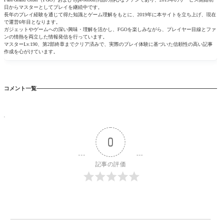
日からマスターとしてプレイを継続中です。
長年のプレイ経験を通じて得た知識とゲーム理解をもとに、2019年に本サイトを立ち上げ、現在
で運営6年目となります。
ガジェットやゲームへの深い興味・理解を活かし、FGOを楽しみながら、プレイヤー目線とファ
ンの情熱を両立した情報発信を行っています。
マスターLv.190、第2部終章までクリア済みで、実際のプレイ体験に基づいた信頼性の高い記事
作成を心がけています。
コメント一覧
0
記事の評価