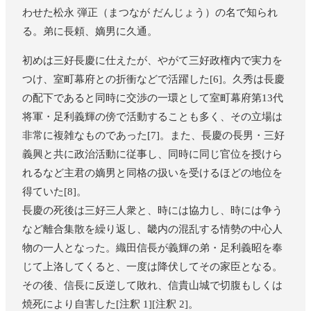
わせた松永 弾正（まつなが だんじょう）の名で知られ
る。弟に長頼、嫡男に久通。
初めは三好長慶に仕えたが、やがて三好政権内で実力を
つけ、室町幕府との折衝などで活躍した[6]。久秀は長慶
の配下であると同時に交渉の一環として室町幕府第13代
将軍・足利義輝の傍で活動することも多く、その立場は
非常に複雑なものであった[7]。また、長慶の長男・三好
義興と共に政治活動に従事し、同時に同じ官位を授けら
れるなど主君の嫡男と同格の扱いを受けるほどの地位を
得ていた[8]。
長慶の死後は三好三人衆と、時には協力し、時には争う
など離合集散を繰り返し、畿内の混乱する情勢の中心人
物の一人となった。織田信長が義輝の弟・足利義昭を奉
じて上洛してくると、一度は降伏してその家臣となる。
その後、信長に反逆して敗れ、信貴山城で切腹もしくは
焼死により自害した[注釈 1][注釈 2]。