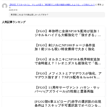
【FGO】アフタータイム、マシュの言う「東京駅でこの世の地獄を体験したような」って何のこと？
に
匿名
よ
り
2026年1月7日
東京駅(これ)までの旅は楽しかったですか？
人気記事ランキング
【FGO】卑弥呼に全体NP30％配布が追加！
ジキル＆ハイドも大幅強化で「強すぎる」の
声
【FGO】剣ジルにNP100チャージ条件追
加！術ジルも呪い特攻獲得で大きく強化
【FGO】オルタニキにNP30＆秩序特攻追加
で金時超え？！レオニダスも超強化で「低レ
アとは思えない」の反響
【FGO】メフィストとアマデウスが強化、ア
マデウス強すぎ！？NP20配布＆Arts44％強
化に「最強でワロタ」の声
【FGO】11周年サーヴァント ハサン・サッ
バーハ(アズライール)の性能と霊基再臨
[FGO2部6章エピローグ]赤字の選択肢の出現
条件は？スキップ不可選択肢でオベロンを疑