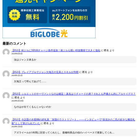
最新のコメント
【FGO】剣ジルにNP100チャージ条件追加！術ジルも呪い特攻獲得で大きく強化
に
匿名
より
2026年8月6日
汝はジャンヌ来るか
【FGO】プレイアブルでジョン欠地王の宝具とスキルが判明
に
匿名
より
2026年5月2日
欠地王って呼んであげて……
【FGO】シルエットのサーヴァントなのは確定！真名はリチャードの弟？それとも声優さん的にアルケイデス？
に
匿名
より
2026年4月28日
なのはが出てくるんじゃないのか
【FGO】今話題の水着BBの絆礼装「深淵のラストリゾート」――インタビューで“奈須きのこ氏の好きな概念礼
装”として挙げられていた
に
匿名
より
2026年1月8日
アズライールが1年間に区切ってくれたし、亜種特異点の頃のハイペースで更新してくれ…