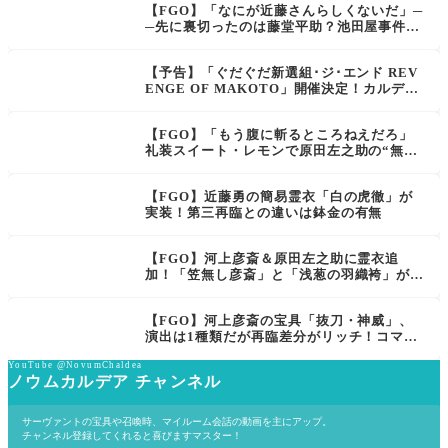
【FGO】「なにが近藤さんらしくないだ」─
─先に裏切ったのは藤堂平助？池田屋事件か
ら御陵衛士まで、新選組との確執と藤堂平助
がどんな人物かを解説
【予告】「ぐだぐだ新選組･ジ･エンド REV
ENGE OF MAKOTO」開催決定！カルデア
放送局も配信へ【FGO】
【FGO】「もう腹に斬るところねえだろ」
礼装スイート・レモンで原田左之助の“無限
ガッツ”が話題に
【FGO】近藤勇の簡易霊衣「白の虎徹」が
実装！第三再臨との違いは鉢金の有無
【FGO】河上彦斎＆原田左之助に霊衣追
加！「笠無し彦斎」と「浅葱の羽織袴」が実
装
【FGO】河上彦斎の宝具「抜刀・神威」、
演出は1種類だが再臨差分がリッチ！コマン
ドカードがこっち向いてるのも新しい
YouTube @NovumChaldea
ノウムカルデア チャンネル
サーヴァントの宝具や召喚時、マイルーム会話の動画を主にアップ。
チャンネル登録してくれると喜びますマスター！