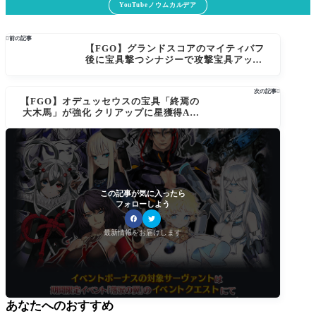
YouTubeノウムカルデア

前の記事
【FGO】グランドスコアのマイティバフ
後に宝具撃つシナジーで攻撃宝具アップ
コマンドコードが輝く
次の記事

【FGO】オデュッセウスの宝具「終焉の
大木馬」が強化 クリアップに星獲得A耐
性ダウンだ！
この記事が気に入ったら
フォローしよう
最新情報をお届けします
あなたへのおすすめ