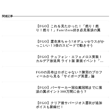
関連記事
【FGO】これを見たかった！「然り！然
り！然り！」Fate/Zero好き必見落涙の翼
【FGO】霊衣来ちゃう?オデュッセウスがか
っこいい！3倍のスピードで動きそう
【FGO】テュフォン・エフェメロス実装！
カルデア放送局 ライト版 新規イベント「落
涙の翼」＆「FGO Fes. 2025」最新情報まと
め
FGOの呂布はロボじゃない？陳宮のプロフ
ィールから見る「サイボーグ英霊」論
【FGO】バーサーカー冠位戴冠戦までに落
涙の翼ポイント300万間に合う？
【FGO】クリア後サバージオス霊衣が追加
ボイスも新録だ！