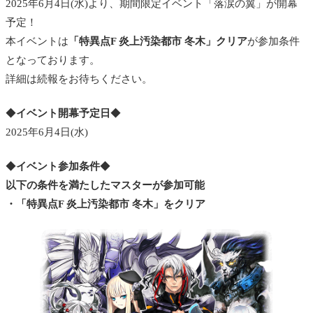
2025年6月4日(水)より、期間限定イベント「落涙の翼」が開幕
予定！
本イベントは
「特異点F 炎上汚染都市 冬木」クリア
が参加条件
となっております。
詳細は続報をお待ちください。
◆
イベント開幕予定日
◆
2025年6月4日(水)
◆
イベント参加条件
◆
以下の条件を満たしたマスターが参加可能
・「特異点F 炎上汚染都市 冬木」をクリア