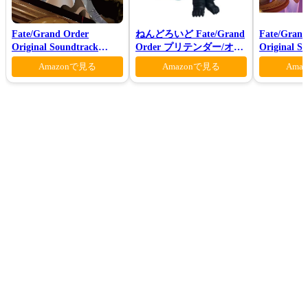
Fate/Grand Order
ねんどろいど Fate/Grand
Fate/Grand
Original Soundtrack
Order プリテンダー/オベ
Original S
Ⅶ(初回仕様限定盤)
ロン ヴォーティガーン
VI(初回仕
Amazonで見る
Amazonで見る
Ama