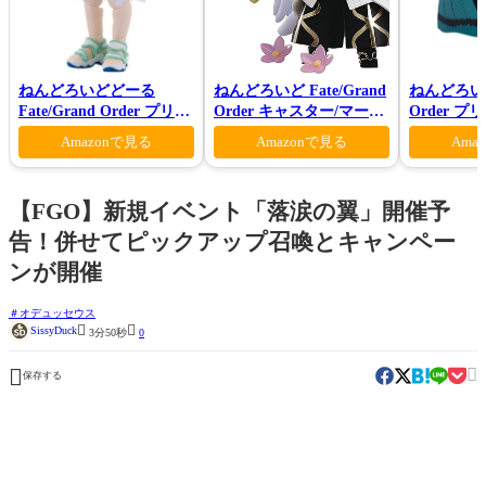
ねんどろいどどーる
ねんどろいど Fate/Grand
ねんどろいど 
Fate/Grand Order プリテ
Order キャスター/マーリ
Order 
ンダー/オベロン 爽やかサ
ン 花の魔術師Ver.
ロン ヴォ
Amazonで見る
Amazonで見る
Ama
マー・プリンスVer.
【FGO】新規イベント「落涙の翼」開催予
告！併せてピックアップ召喚とキャンペー
ンが開催
オデュッセウス


SissyDuck
3分50秒
0


保存する