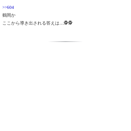
>>604
鶴岡か
ここから導き出される答えは…🕵🕵