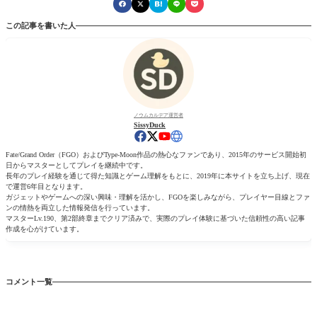
この記事を書いた人
ノウムカルデア運営者
SissyDuck
Fate/Grand Order（FGO）およびType-Moon作品の熱心なファンであり、2015年のサービス開始初
日からマスターとしてプレイを継続中です。
長年のプレイ経験を通じて得た知識とゲーム理解をもとに、2019年に本サイトを立ち上げ、現在
で運営6年目となります。
ガジェットやゲームへの深い興味・理解を活かし、FGOを楽しみながら、プレイヤー目線とファ
ンの情熱を両立した情報発信を行っています。
マスターLv.190、第2部終章までクリア済みで、実際のプレイ体験に基づいた信頼性の高い記事
作成を心がけています。
コメント一覧