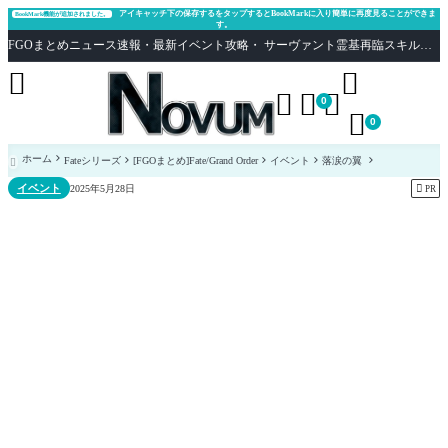
アイキャッチ下の保存するをタップするとBookMarkに入り簡単に再度見ることができま
BookMark機能が追加されました。
す。
FGOまとめニュース速報・最新イベント攻略・ サーヴァント霊基再臨スキル性能評価まとめ Fate/Grand Order





0

0
ホーム
Fateシリーズ
[FGOまとめ]Fate/Grand Order
イベント
落涙の翼

イベント

2025年5月28日
PR