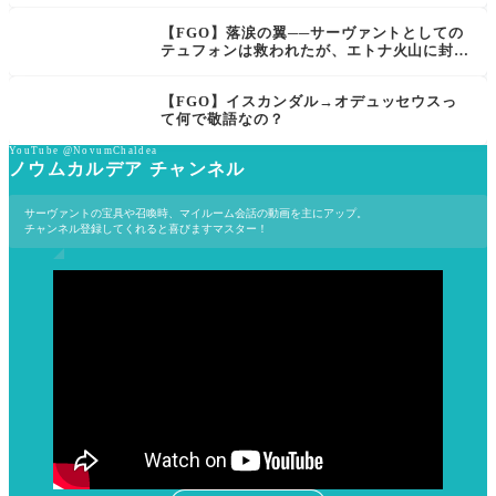
【FGO】落涙の翼──サーヴァントとしての
テュフォンは救われたが、エトナ火山に封印
された本体はそのまま？英霊の座
【FGO】イスカンダル→オデュッセウスっ
て何で敬語なの？
YouTube @NovumChaldea
ノウムカルデア チャンネル
サーヴァントの宝具や召喚時、マイルーム会話の動画を主にアップ。
チャンネル登録してくれると喜びますマスター！