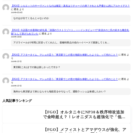
【FGO】シルエットのサーヴァントなのは確定！真名はリチャードの弟？それとも声優さん的にアルケイデス？
に
匿名
より
2026年4月28日
なのはが出てくるんじゃないのか
【FGO】今話題の水着BBの絆礼装「深淵のラストリゾート」――インタビューで“奈須きのこ氏の好きな概念礼
装”として挙げられていた
に
匿名
より
2026年1月8日
アズライールが1年間に区切ってくれたし、亜種特異点の頃のハイペースで更新してくれ…
【FGO】アフタータイム、マシュの言う「東京駅でこの世の地獄を体験したような」って何のこと？
に
匿名
よ
り
2026年1月7日
東京駅(これ)までの旅は楽しかったですか？
【FGO】アフタータイム、マシュの言う「東京駅でこの世の地獄を体験したような」って何のこと？
に
匿名
よ
り
2026年1月7日
海外から東京駅まで来たならそら地獄見るやろなって。通勤ラッシュは体感したかい？
人気記事ランキング
【FGO】オルタニキにNP30＆秩序特攻追加
で金時超え？！レオニダスも超強化で「低レ
アとは思えない」の反響
【FGO】メフィストとアマデウスが強化、ア