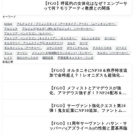
場
【FGO】呼延灼の女体化はなぜ？エンプーサ
って何？モリアーティ教授との関係
キーワード
pickup
アルクェイド・ブリュンスタッド（アーキタイプ：アース）〈ムーンキャンサー〉
アルジュナ
アルジュナ[オルタ]（神たるアルジュナ）〈バーサーカー〉
アルトリア・ペンドラゴン〈セイバー〉
アルトリア・ペンドラゴン（キャストリア）〈キャスター〉
エレシュキガル
オベロン
オルガマリー・アニムスフィア(U-オルガマリー)
カルナ
カーマ
ギルガメッシュ〈アーチャー〉
コヤンスカヤ
ダヴィンチちゃん
テスカトリポカ
ビースト
マシュ
マーリン
メリュジーヌ(妖精騎士ランスロット)〈ランサー〉
モルガン〈バーサーカー〉
レイド
光のコヤンスカヤ
織田信長
芦屋道満 キャスター・リンボ
新着記事
【FGO】オルタニキにNP30＆秩序特攻追
NEW
加で金時超え？！レオニダスも超強化で
「低レアとは思えない」の反響
【FGO】メフィストとアマデウスが強
化、アマデウス強すぎ！？NP20配布＆Ar
ts44％強化に「最強でワロタ」の声
【FGO】サーヴァント強化クエスト第20
弾！鬼女紅葉にNP30追加、ファントムも
大幅強化
【FGO】11周年サーヴァント ハサン・サ
ッバーハ(アズライール)の性能と霊基再臨