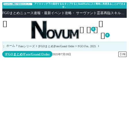
アイキャッチ下の保存するをタップするとBookMarkに入り簡単に再度見ることができま
BookMark機能が追加されました。
す。
FGOまとめニュース速報・最新イベント攻略・ サーヴァント霊基再臨スキル性能評価まとめ Fate/Grand Order





0

0
ホーム
Fateシリーズ
[FGOまとめ]Fate/Grand Order
FGO Fes. 2025

[FGOまとめ]Fate/Grand Order

2025年7月19日
PR