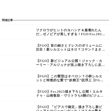
関連記事
フクロウがヒントのヨハンナ＆服着れたん
だ…ゼノビアが美しすぎる！FGO Fes.2025
描き下ろしサーヴァントが公開
【FGO】首の細さとドレスのボリュームに
注目！新シルエットはネロ？コヤン？まさか
のカーミラ説も【Fes.2025】
【FGO】新ビジュアル公開！ジャック・カ
ーリー・アルジュナが並ぶ描き下ろしに反響
「カーリーの指ハートが可愛い！」
【FGO】この髪型はオベロン？小柄シルエ
ットと特徴的な髪で“妖精王”説浮上【FGO
Fes.2025】
【FGO】Fes.2025描き下ろし公開！エルキ
ドゥ・山南敬助・ヴリトラら8騎のビジュア
ルに歓喜
【FGO】「ピアスで確定」描き下ろし新ビ
ジュアルはジェーンだった！マスター驚きと