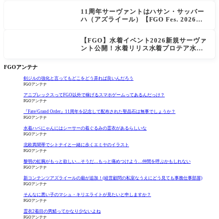
11周年サーヴァントはハサン・サッバー
ハ（アズライール）【FGO Fes. 2026】
「Fate/Grand Order」カルデア放送局 1
1周年SPまとめ
【FGO】水着イベント2026新規サーヴァ
ント公開！水着リリス水着プロテア水着
紅閻魔に配布は水着はベトロット！
FGOアンテナ
剣ジルの強化と言ってもどこをどう弄れば良いんだろう
FGOアンテナ
アニプレックスってFGO以外で稼げるスマホゲームってあるんだっけ？
FGOアンテナ
『Fate/Grand Order』11周年を記念して配布された聖晶石は無事でしょうか？
FGOアンテナ
水着ハベにゃんにはシーサーの着ぐるみの霊衣があるらしいな
FGOアンテナ
北欧異聞帯でシトナイと一緒に歩くエミヤのイラスト
FGOアンテナ
黎明の虹腕がもっと欲しい…そうだ…もっと痛めつけよう…仲間を呼ぶかもしれない
FGOアンテナ
新コンテンツアズライールの廟が追加！(経営顧問の私室なうえにどう見ても事務仕事部屋)
FGOアンテナ
そんなに悪い子のマシュ・キリエライトが見たいと申しますか？
FGOアンテナ
霊衣2着目の男鯖ってかなり少ないよね
FGOアンテナ