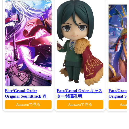
Fate/Grand Order
Fate/Grand Order キャス
Fate/Grand
Original Soundtrack Ⅶ
ター/諸葛孔明
Original S
VI(初回仕
Amazonで見る
Amazonで見る
Ama