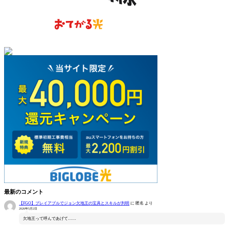
最新のコメント
【FGO】プレイアブルでジョン欠地王の宝具とスキルが判明
に
匿名
より
2026年5月2日
欠地王って呼んであげて……