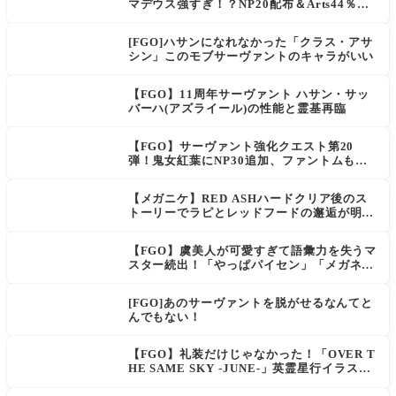
マデウス強すぎ！？NP20配布＆Arts44％強
化に「最強でワロタ」の声
[FGO]ハサンになれなかった「クラス・アサ
シン」このモブサーヴァントのキャラがいい
【FGO】11周年サーヴァント ハサン・サッ
バーハ(アズライール)の性能と霊基再臨
【FGO】サーヴァント強化クエスト第20
弾！鬼女紅葉にNP30追加、ファントムも大
幅強化
【メガニケ】RED ASHハードクリア後のス
トーリーでラピとレッドフードの邂逅が明か
される。ラピの正体の謎そしてレッドフード
さん30年寝てた。【勝利の女神NIKKE】
【FGO】虞美人が可愛すぎて語彙力を失うマ
スター続出！「やっぱパイセン」「メガネよ
い文明」
[FGO]あのサーヴァントを脱がせるなんてと
んでもない！
【FGO】礼装だけじゃなかった！「OVER T
HE SAME SKY -JUNE-」英霊星行イラスト
＆登場サーヴァントがピックアップ召喚に登