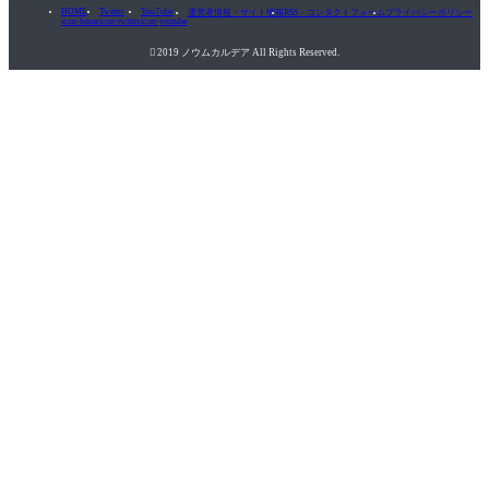
HOME
Twitter
YouTube
運営者情報・サイト情報
RSS・コンタクトフォーム
プライバシーポリシー
icon-home
icon-twitter
icon-youtube

2019 ノウムカルデア All Rights Reserved.