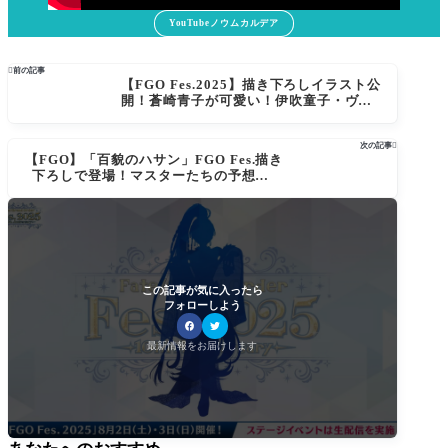
YouTubeノウムカルデア

前の記事
【FGO Fes.2025】描き下ろしイラスト公
開！蒼崎青子が可愛い！伊吹童子・ヴラ
ドら登場に反響 くらぶカルデア FGOラジ
オステーションまとめ
次の記事

【FGO】「百貌のハサン」FGO Fes.描き
下ろしで登場！マスターたちの予想が的
中
この記事が気に入ったら
フォローしよう
最新情報をお届けします