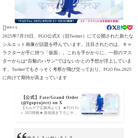


保存する
2025年7月19日、FGO公式X（旧Twitter）にて公開された新たな
シルエット画像が話題を呼んでいます。注目されたのは、キャ
ラクターが手に持つ「仮面」。これを手がかりに、一部のマス
ターからは“百貌のハサン”ではないかとの予想が浮上していま
す。Twitterでもさっそく考察が飛び交っており、FGO Fes.2025
に向けて期待が高まっています
【公式】Fate/Grand Order
(@fgoproject) on X
【カルデア広報局より】 ★FGO Fe
s. 2025情報★ 新規描き下ろしサー
ヴァントイラストをシルエットで
公開！ 本日7月19日(土)20:00解禁予
定です。 「FGO Fes. 2025」特設サ
イトはこちら→https://t.co/nhIa8WnX
RA #FGO
頼光さん？ハサンさん？