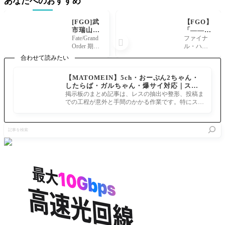
あなたへのおすすめ
[FGO]武
【FGO】
市瑞山と
「——ゆ
田中新兵
っくりし
Fate/Grand
ファイナ

衛も絵師
ていって
Order 期間
ル・ハロ
のツィー
ね？」メ
限定イベ
ウィン202
合わせて読みたい
ト内の文
カエリチ
ント「昭
5のシナリ
言により
ャンII号
和キ神計
オ中、メ
【MATOMEIN】5ch・おーぷん2ちゃん・
NPC確定
機が“ゆ
画 ぐだぐ
カエリチ
したらば・ガルちゃん・爆サイ対応｜スマ
か
っくりエ
だ龍馬危
ャンII号機
ホでまとめ記事を作れるアプリ FGOのまと
リちゃ
掲示板のまとめ記事は、レスの抽出や整形、投稿ま
機一髪！
がテキス
め記事ができるまで
ん”化で
での工程が意外と手間のかかる作業です。特にスマ
消えたノ
トウィン
話題
ホで完結させようとすると、コ
ッブヘッ
ドウで
ドの謎」
「——ゆ
記
にて、NP
っくりし
事
C「武市瑞
ていって
を
山」のイ
ね？」と
検
ラスト
挨拶する
索