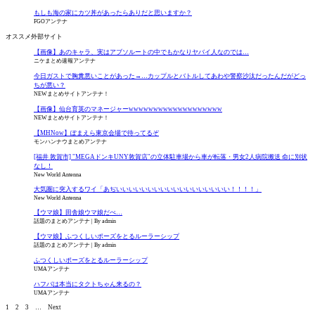
もしも海の家にカツ丼があったらありだと思いますか？
FGOアンテナ
オススメ外部サイト
【画像】あのキャラ、実はアブソルートの中でもかなりヤバイ人なのでは…
ニケまとめ速報アンテナ
今日ガストで胸糞悪いことがあった→…カップルとバトルしてあわや警察沙汰だったんだがどっ
ちが悪い？
NEWまとめサイトアンテナ！
【画像】仙台育英のマネージャーwwwwwwwwwwwwwwwwwww
NEWまとめサイトアンテナ！
【MHNow】ぽまえら東京会場で待ってるぞ
モンハンナウまとめアンテナ
[福井 敦賀市] "MEGAドンキUNY敦賀店"の立体駐車場から車が転落・男女2人病院搬送 命に別状
なし！
New World Antenna
大気圏に突入するワイ「あぢいいいいいいいいいいいいいいいいいい！！！！」
New World Antenna
【ウマ娘】田舎娘ウマ娘だべ…
話題のまとめアンテナ
By admin
【ウマ娘】ふつくしいポーズをとるルーラーシップ
話題のまとめアンテナ
By admin
ふつくしいポーズをとるルーラーシップ
UMAアンテナ
ハフバは本当にタクトちゃん来るの？
UMAアンテナ
1
2
3
…
Next