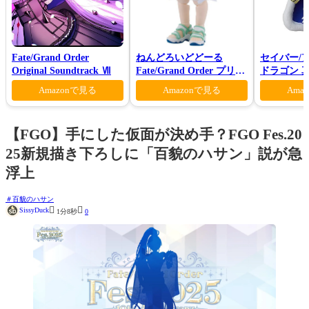
Fate/Grand Order
ねんどろいどどーる
セイバー/
Original Soundtrack Ⅶ
Fate/Grand Order プリテ
ドラゴン 真
ンダー/オベロン 爽やかサ
Amazonで見る
Amazonで見る
Ama
マー・プリンスVer.
【FGO】手にした仮面が決め手？FGO Fes.20
25新規描き下ろしに「百貌のハサン」説が急
浮上
百貌のハサン


SissyDuck
1分8秒
0