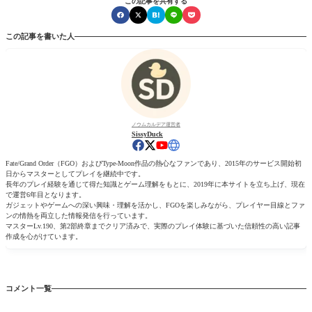
この記事を共有する
この記事を書いた人
ノウムカルデア運営者
SissyDuck
Fate/Grand Order（FGO）およびType-Moon作品の熱心なファンであり、2015年のサービス開始初
日からマスターとしてプレイを継続中です。
長年のプレイ経験を通じて得た知識とゲーム理解をもとに、2019年に本サイトを立ち上げ、現在
で運営6年目となります。
ガジェットやゲームへの深い興味・理解を活かし、FGOを楽しみながら、プレイヤー目線とファ
ンの情熱を両立した情報発信を行っています。
マスターLv.190、第2部終章までクリア済みで、実際のプレイ体験に基づいた信頼性の高い記事
作成を心がけています。
コメント一覧