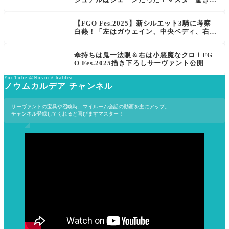
納得
【FGO Fes.2025】新シルエット3騎に考察
白熱！「左はガウェイン、中央ベディ、右は
アナスタシア？」
傘持ちは鬼一法眼＆右は小悪魔なクロ！FG
O Fes.2025描き下ろしサーヴァント公開
YouTube @NovumChaldea
ノウムカルデア チャンネル
サーヴァントの宝具や召喚時、マイルーム会話の動画を主にアップ。
チャンネル登録してくれると喜びますマスター！