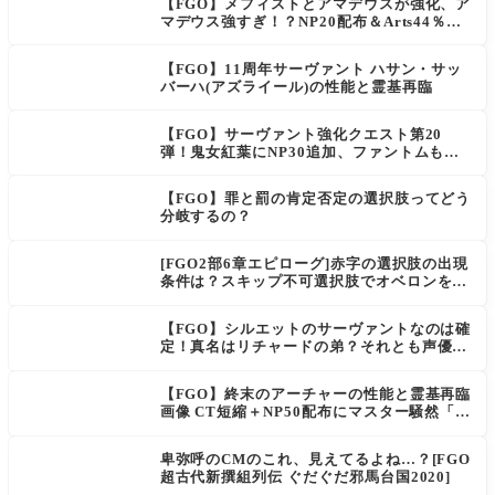
【FGO】メフィストとアマデウスが強化、ア
マデウス強すぎ！？NP20配布＆Arts44％強
化に「最強でワロタ」の声
【FGO】11周年サーヴァント ハサン・サッ
バーハ(アズライール)の性能と霊基再臨
【FGO】サーヴァント強化クエスト第20
弾！鬼女紅葉にNP30追加、ファントムも大
幅強化
【FGO】罪と罰の肯定否定の選択肢ってどう
分岐するの？
[FGO2部6章エピローグ]赤字の選択肢の出現
条件は？スキップ不可選択肢でオベロンを疑
う選択肢を選ぶと好感度（察しのよさ？）が
上がり出てくる
【FGO】シルエットのサーヴァントなのは確
定！真名はリチャードの弟？それとも声優さ
ん的にアルケイデス？
【FGO】終末のアーチャーの性能と霊基再臨
画像 CT短縮＋NP50配布にマスター騒然「普
通に強い」「サポ性能高すぎ」
卑弥呼のCMのこれ、見えてるよね…？[FGO
超古代新撰組列伝 ぐだぐだ邪馬台国2020]