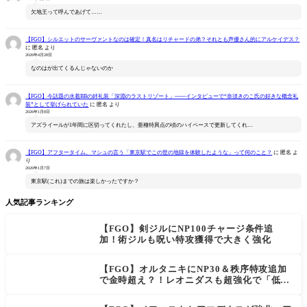
欠地王って呼んであげて……
【FGO】シルエットのサーヴァントなのは確定！真名はリチャードの弟？それとも声優さん的にアルケイデス？
に
匿名
より
2026年4月28日
なのはが出てくるんじゃないのか
【FGO】今話題の水着BBの絆礼装「深淵のラストリゾート」――インタビューで“奈須きのこ氏の好きな概念礼
装”として挙げられていた
に
匿名
より
2026年1月8日
アズライールが1年間に区切ってくれたし、亜種特異点の頃のハイペースで更新してくれ…
【FGO】アフタータイム、マシュの言う「東京駅でこの世の地獄を体験したような」って何のこと？
に
匿名
よ
り
2026年1月7日
東京駅(これ)までの旅は楽しかったですか？
人気記事ランキング
【FGO】剣ジルにNP100チャージ条件追
加！術ジルも呪い特攻獲得で大きく強化
【FGO】オルタニキにNP30＆秩序特攻追加
で金時超え？！レオニダスも超強化で「低レ
アとは思えない」の反響