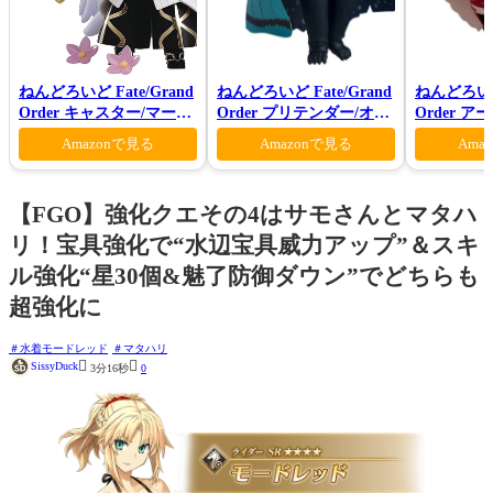
ねんどろいど Fate/Grand
ねんどろいど Fate/Grand
ねんどろいど 
Order キャスター/マーリ
Order プリテンダー/オベ
Order 
ン 花の魔術師Ver.
ロン ヴォーティガーン
ァン シー
Amazonで見る
Amazonで見る
Ama
【FGO】強化クエその4はサモさんとマタハ
リ！宝具強化で“水辺宝具威力アップ”＆スキ
ル強化“星30個&魅了防御ダウン”でどちらも
超強化に
水着モードレッド
マタハリ


SissyDuck
3分16秒
0