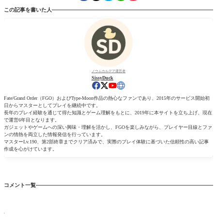
この記事を書いた人
ノウムカルデア運営者
SissyDuck
Fate/Grand Order（FGO）およびType-Moon作品の熱心なファンであり、2015年のサービス開始初
日からマスターとしてプレイを継続中です。
長年のプレイ経験を通じて得た知識とゲーム理解をもとに、2019年に本サイトを立ち上げ、現在
で運営6年目となります。
ガジェットやゲームへの深い興味・理解を活かし、FGOを楽しみながら、プレイヤー目線とファ
ンの情熱を両立した情報発信を行っています。
マスターLv.190、第2部終章までクリア済みで、実際のプレイ体験に基づいた信頼性の高い記事
作成を心がけています。
コメント一覧