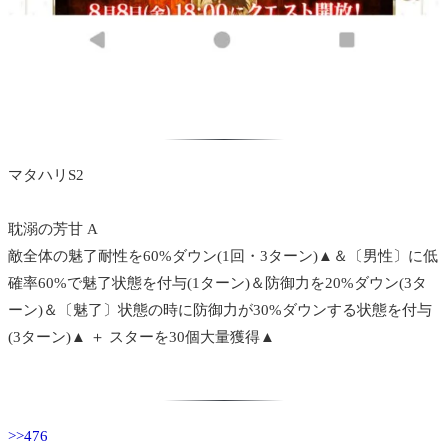
マタハリS2
耽溺の芳甘 A
敵全体の魅了耐性を60%ダウン(1回・3ターン)▲＆〔男性〕に低
確率60%で魅了状態を付与(1ターン)＆防御力を20%ダウン(3タ
ーン)＆〔魅了〕状態の時に防御力が30%ダウンする状態を付与
(3ターン)▲ ＋ スターを30個大量獲得▲
>>476