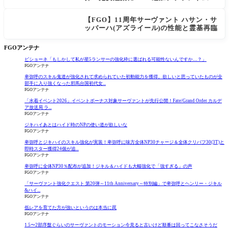
大幅強化
【FGO】11周年サーヴァント ハサン・サ
ッバーハ(アズライール)の性能と霊基再臨
FGOアンテナ
ビショーネ「もしかして私が星5ランサーの強化枠に選ばれる可能性ないんですか…？」
FGOアンテナ
卑弥呼のスキル鬼道が強化されて求められていた初動能力を獲得。欲しいと思っていたものが全
部手に入り強くなった邪馬台国初代女...
FGOアンテナ
「水着イベント2026」イベントボーナス対象サーヴァントが先行公開！Fate/Grand Order カルデ
ア放送局 ラ...
FGOアンテナ
ジキハイあとはハイド時のNPの使い道が欲しいな
FGOアンテナ
卑弥呼とジキハイのスキル強化が実装！卑弥呼に味方全体NP30チャージ＆全体クリバフ30(3T)と
即時スター獲得24個が追...
FGOアンテナ
卑弥呼に全体NP30％配布が追加！ジキル＆ハイドも大幅強化で「強すぎる」の声
FGOアンテナ
「サーヴァント強化クエスト 第20弾～11th Anniversary～特別編」で卑弥呼とヘンリー・ジキル
&ハイ...
FGOアンテナ
低レアを育てた方が強いというのは本当に罠
FGOアンテナ
1.5〜2部序盤ぐらいのサーヴァントのモーション今見ると古いけど順番は回ってこなさそうだ