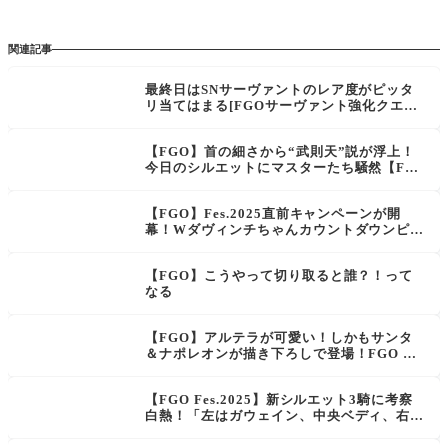
関連記事
最終日はSNサーヴァントのレア度がピッタ
リ当てはまる[FGOサーヴァント強化クエス
ト 第12弾～5th Anniversary～特別編]マス
ター達の千里眼
【FGO】首の細さから“武則天”説が浮上！
今日のシルエットにマスターたち騒然【FG
O Fes.2025】
【FGO】Fes.2025直前キャンペーンが開
幕！Wダヴィンチちゃんカウントダウンピッ
クアップ召喚
【FGO】こうやって切り取ると誰？！って
なる
【FGO】アルテラが可愛い！しかもサンタ
＆ナポレオンが描き下ろしで登場！FGO Fe
s.2025新ビジュアルに歓喜の声
【FGO Fes.2025】新シルエット3騎に考察
白熱！「左はガウェイン、中央ベディ、右は
アナスタシア？」