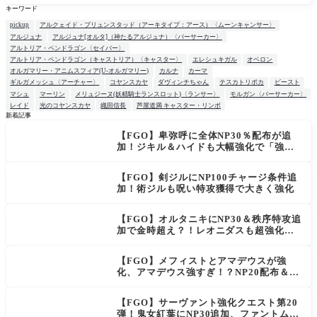
キーワード
pickup
アルクェイド・ブリュンスタッド（アーキタイプ：アース）〈ムーンキャンサー〉
アルジュナ
アルジュナ[オルタ]（神たるアルジュナ）〈バーサーカー〉
アルトリア・ペンドラゴン〈セイバー〉
アルトリア・ペンドラゴン（キャストリア）〈キャスター〉
エレシュキガル
オベロン
オルガマリー・アニムスフィア(U-オルガマリー)
カルナ
カーマ
ギルガメッシュ〈アーチャー〉
コヤンスカヤ
ダヴィンチちゃん
テスカトリポカ
ビースト
マシュ
マーリン
メリュジーヌ(妖精騎士ランスロット)〈ランサー〉
モルガン〈バーサーカー〉
レイド
光のコヤンスカヤ
織田信長
芦屋道満 キャスター・リンボ
新着記事
【FGO】卑弥呼に全体NP30％配布が追
NEW
加！ジキル＆ハイドも大幅強化で「強す
ぎる」の声
【FGO】剣ジルにNP100チャージ条件追
加！術ジルも呪い特攻獲得で大きく強化
【FGO】オルタニキにNP30＆秩序特攻追
加で金時超え？！レオニダスも超強化で
「低レアとは思えない」の反響
【FGO】メフィストとアマデウスが強
化、アマデウス強すぎ！？NP20配布＆Ar
ts44％強化に「最強でワロタ」の声
【FGO】サーヴァント強化クエスト第20
弾！鬼女紅葉にNP30追加、ファントムも