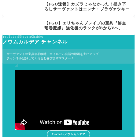
【FGO速報】カズラじゃなかった！描き下
ろしサーヴァントはエレナ・ブラヴァツキー
【FGO】エリちゃんブレイブの宝具『鮮血
竜巻魔嬢』強化後のランクがBからVへ。ネ
タ元の超電磁な竜巻なVだと思われるもビー
YouTube @NovumChaldea
ストV疑惑も…
ノウムカルデア チャンネル
サーヴァントの宝具や召喚時、マイルーム会話の動画を主にアップ。
チャンネル登録してくれると喜びますマスター！
YouTubeノウムカルデア