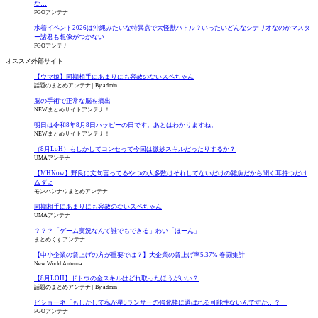
な…
FGOアンテナ
水着イベント2026は沖縄みたいな特異点で大怪獣バトル？いったいどんなシナリオなのかマスタ
ー諸君も想像がつかない
FGOアンテナ
オススメ外部サイト
【ウマ娘】同期相手にあまりにも容赦のないスペちゃん
話題のまとめアンテナ
By admin
脳の手術で正常な脳を摘出
NEWまとめサイトアンテナ！
明日は令和8年8月8日ハッピーの日です。あとはわかりますね。
NEWまとめサイトアンテナ！
（8月LoH）もしかしてコンセって今回は微妙スキルだったりするか？
UMAアンテナ
【MHNow】野良に文句言ってるやつの大多数はそれしてないだけの雑魚だから聞く耳持つだけ
ムダよ
モンハンナウまとめアンテナ
同期相手にあまりにも容赦のないスペちゃん
UMAアンテナ
？？？「ゲーム実況なんて誰でもできる」わい「ほーん」
まとめくすアンテナ
【中小企業の賃上げの方が重要では？】大企業の賃上げ率5.37% 春闘集計
New World Antenna
【8月LOH】ドトウの金スキルはどれ取ったほうがいい？
話題のまとめアンテナ
By admin
ビショーネ「もしかして私が星5ランサーの強化枠に選ばれる可能性ないんですか…？」
FGOアンテナ