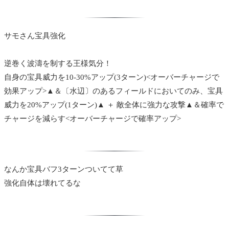
サモさん宝具強化
逆巻く波濤を制する王様気分！
自身の宝具威力を10-30%アップ(3ターン)<オーバーチャージで
効果アップ>▲＆〔水辺〕のあるフィールドにおいてのみ、宝具
威力を20%アップ(1ターン)▲ ＋ 敵全体に強力な攻撃▲＆確率で
チャージを減らす<オーバーチャージで確率アップ>
なんか宝具バフ3ターンついてて草
強化自体は壊れてるな