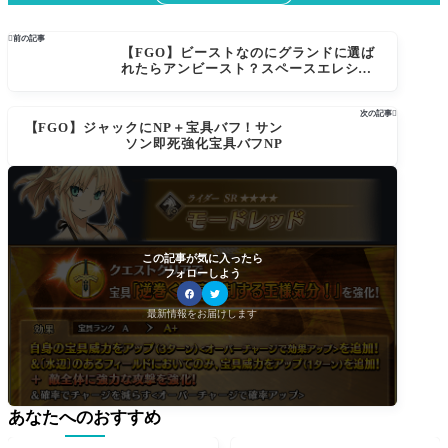

前の記事
【FGO】ビーストなのにグランドに選ば
れたらアンビースト？スペースエレシュ
キガルやドラコーの謎が話題に
次の記事

【FGO】ジャックにNP＋宝具バフ！サン
ソン即死強化宝具バフNP
この記事が気に入ったら
フォローしよう
最新情報をお届けします
あなたへのおすすめ