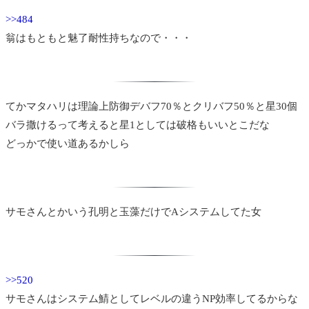
>>484
翁はもともと魅了耐性持ちなので・・・
てかマタハリは理論上防御デバフ70％とクリバフ50％と星30個
バラ撒けるって考えると星1としては破格もいいとこだな
どっかで使い道あるかしら
サモさんとかいう孔明と玉藻だけでAシステムしてた女
>>520
サモさんはシステム鯖としてレベルの違うNP効率してるからな