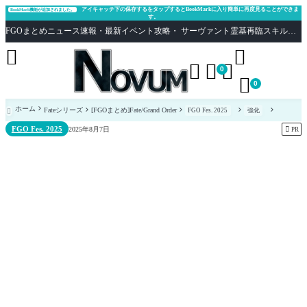
アイキャッチ下の保存するをタップするとBookMarkに入り簡単に再度見ることができま
BookMark機能が追加されました。
す。
FGOまとめニュース速報・最新イベント攻略・ サーヴァント霊基再臨スキル性能評価まとめ Fate/Grand Order





0

0
ホーム
Fateシリーズ
[FGOまとめ]Fate/Grand Order
FGO Fes. 2025
強化

FGO Fes. 2025

2025年8月7日
PR