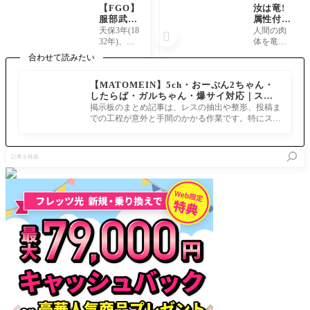
【FGO】
汝は竜!
服部武雄
属性付与
ってどん
を行える
天保3年(18
人間の肉

な英霊？
のは未だ
32年)、播
体を竜に
大柄で剛
にゲオル
磨赤穂藩
変貌させ
合わせて読みたい
力、二刀
ギウス先
に生まれ
るってい
流の達人
生ただ一
る。「殉
う設定が
【MATOMEIN】5ch・おーぷん2ちゃん・
でもあ
人〜FG
難録稿」
怖すぎる
したらば・ガルちゃん・爆サイ対応｜スマ
り、新撰
O〜設定
他には奸
んだよな
ホでまとめ記事を作れるアプリ FGOのまと
組中一二
がエグす
掲示板のまとめ記事は、レスの抽出や整形、投稿ま
臣を斬っ
ぁ汝は竜
め記事ができるまで
を争う剣
ぎる件
での工程が意外と手間のかかる作業です。特にスマ
て出奔し
概念だけ
術、柔
ホで完結させようとすると、コ
た旨が記
じゃなく
術、槍術
されてい
て外見ま
記
の相当の
るが、可
で竜にす
事
使い手と
能性は皆
るとかエ
を
して名を
無といえ
グくない
検
馳せる。
る。 新
ですか？
索