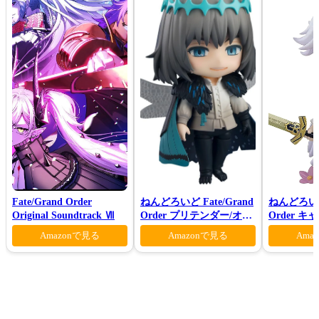
Fate/Grand Order
ねんどろいど Fate/Grand
ねんどろいど 
Original Soundtrack Ⅶ
Order プリテンダー/オベ
Order 
ロン ヴォーティガーン
ン 花の魔術
Amazonで見る
Amazonで見る
Ama