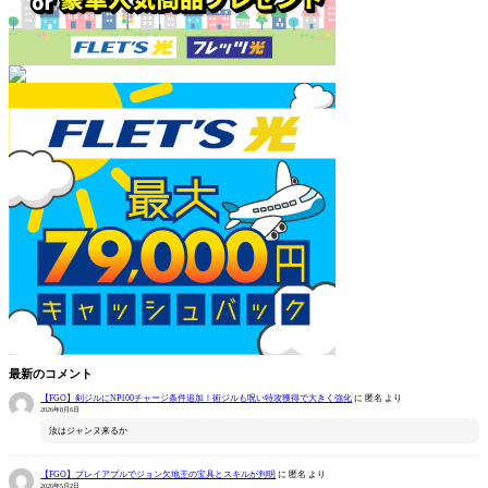
最新のコメント
【FGO】剣ジルにNP100チャージ条件追加！術ジルも呪い特攻獲得で大きく強化
に
匿名
より
2026年8月6日
汝はジャンヌ来るか
【FGO】プレイアブルでジョン欠地王の宝具とスキルが判明
に
匿名
より
2026年5月2日