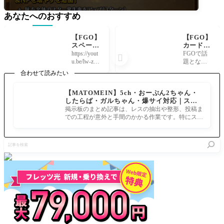
あなたへのおすすめ
【FGO】
【FGO】
スペー
カード固
ス・エレ
定スキル
https://yout
FGOで話

シュキガ
の需要が
u.be/lw-zRa
題となっ
ルのマイ
加速？マ
eeDuE
ているの
合わせて読みたい
ルーム会
スター達
は、カー
話が可愛
が語る水
ド固定ス
【MATOMEIN】5ch・おーぷん2ちゃん・
い！ テ
着BBの
キルを持
したらば・ガルちゃん・爆サイ対応｜スマ
スカトリ
唯一性
つサーヴ
ホでまとめ記事を作れるアプリ FGOのまと
ポカから
戴冠戦E
掲示板のまとめ記事は、レスの抽出や整形、投稿ま
ァント・
め記事ができるまで
パンフレ
xtraPU
での工程が意外と手間のかかる作業です。特にスマ
水着BBの
ットをも
中
ホで完結させようとすると、コ
存在。 カ
らう「南
ード操作
記
米の冥界
系のスキ
事
ってこん
ル持ちが
を
なに進ん
増えるに
検
でいる
つれて、
索
の？」他
そ
紅閻魔
イシュタ
ル宛など
[Fate/Gr
and Ord
er]