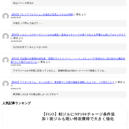
汝はジャンヌ来るか
【FGO】プレイアブルでジョン欠地王の宝具とスキルが判明
に
匿名
より
2026年5月2日
欠地王って呼んであげて……
【FGO】シルエットのサーヴァントなのは確定！真名はリチャードの弟？それとも声優さん的にアルケイデス？
に
匿名
より
2026年4月28日
なのはが出てくるんじゃないのか
【FGO】今話題の水着BBの絆礼装「深淵のラストリゾート」――インタビューで“奈須きのこ氏の好きな概念礼
装”として挙げられていた
に
匿名
より
2026年1月8日
アズライールが1年間に区切ってくれたし、亜種特異点の頃のハイペースで更新してくれ…
【FGO】アフタータイム、マシュの言う「東京駅でこの世の地獄を体験したような」って何のこと？
に
匿名
よ
り
2026年1月7日
東京駅(これ)までの旅は楽しかったですか？
人気記事ランキング
【FGO】剣ジルにNP100チャージ条件追
加！術ジルも呪い特攻獲得で大きく強化