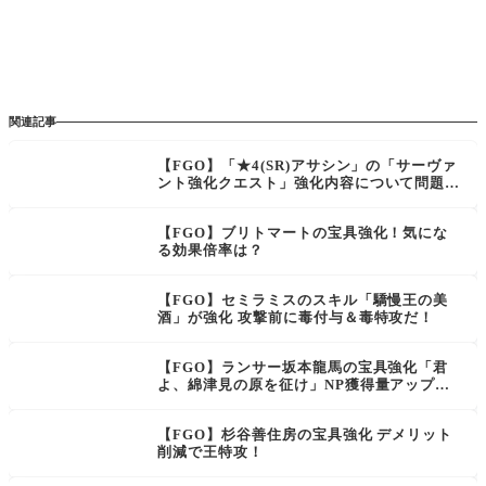
関連記事
【FGO】「★4(SR)アサシン」の「サーヴァ
ント強化クエスト」強化内容について問題が
発生したため配信を延期
【FGO】ブリトマートの宝具強化！気にな
る効果倍率は？
【FGO】セミラミスのスキル「驕慢王の美
酒」が強化 攻撃前に毒付与＆毒特攻だ！
【FGO】ランサー坂本龍馬の宝具強化「君
よ、綿津見の原を征け」NP獲得量アップ追
加！
【FGO】杉谷善住房の宝具強化 デメリット
削減で王特攻！