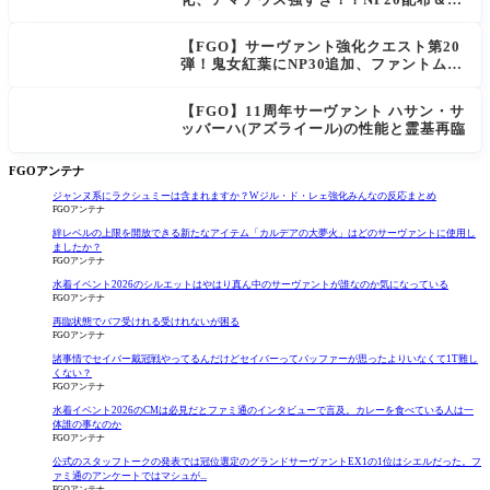
ts44％強化に「最強でワロタ」の声
【FGO】サーヴァント強化クエスト第20
弾！鬼女紅葉にNP30追加、ファントムも
大幅強化
【FGO】11周年サーヴァント ハサン・サ
ッバーハ(アズライール)の性能と霊基再臨
FGOアンテナ
ジャンヌ系にラクシュミーは含まれますか？Wジル・ド・レェ強化みんなの反応まとめ
FGOアンテナ
絆レベルの上限を開放できる新たなアイテム「カルデアの大夢火」はどのサーヴァントに使用し
ましたか？
FGOアンテナ
水着イベント2026のシルエットはやはり真ん中のサーヴァントが誰なのか気になっている
FGOアンテナ
再臨状態でバフ受けれる受けれないが困る
FGOアンテナ
諸事情でセイバー戴冠戦やってるんだけどセイバーってバッファーが思ったよりいなくて1T難し
くない？
FGOアンテナ
水着イベント2026のCMは必見だとファミ通のインタビューで言及。カレーを食べている人は一
体誰の事なのか
FGOアンテナ
公式のスタッフトークの発表では冠位選定のグランドサーヴァントEX1の1位はシエルだった。フ
ァミ通のアンケートではマシュが...
FGOアンテナ