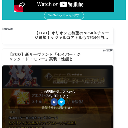
YouTubeノウムカルデア

前の記事
【FGO】オリオンに待望のNP50％チャー
ジ追加！ケツァルコアトルもNP30付与＆
CT短縮で“令和仕様”へ進化、戴冠戦環境
が大きく動く
次の記事

【FGO】新サーヴァント「セイバー・ジ
ャック・ド・モレー」実装！性能と最終
までの霊基再臨が公開、NP30持ち全体宝
具サーヴァントにマスター達の評価は
この記事が気に入ったら
フォローしよう
最新情報をお届けします