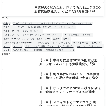
通に強い」「サポ性能高すぎ」
卑弥呼のCMのこれ、見えてるよね…？[FGO
超古代新撰組列伝 ぐだぐだ邪馬台国2020]
キーワード
pickup
アルクェイド・ブリュンスタッド（アーキタイプ：アース）〈ムーンキャンサー〉
アルジュナ
アルジュナ[オルタ]（神たるアルジュナ）〈バーサーカー〉
アルトリア・ペンドラゴン〈セイバー〉
アルトリア・ペンドラゴン（キャストリア）〈キャスター〉
エレシュキガル
オベロン
オルガマリー・アニムスフィア(U-オルガマリー)
カルナ
カーマ
ギルガメッシュ〈アーチャー〉
コヤンスカヤ
ダヴィンチちゃん
テスカトリポカ
ビースト
マシュ
マーリン
メリュジーヌ(妖精騎士ランスロット)〈ランサー〉
モルガン〈バーサーカー〉
レイド
光のコヤンスカヤ
織田信長
芦屋道満 キャスター・リンボ
新着記事
【FGO】卑弥呼に全体NP30％配布が追
NEW
加！ジキル＆ハイドも大幅強化で「強す
ぎる」の声
【FGO】剣ジルにNP100チャージ条件追
加！術ジルも呪い特攻獲得で大きく強化
【FGO】オルタニキにNP30＆秩序特攻追
加で金時超え？！レオニダスも超強化で
「低レアとは思えない」の反響
【FGO】メフィストとアマデウスが強
化、アマデウス強すぎ！？NP20配布＆Ar