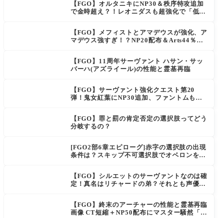
【FGO】オルタニキにNP30＆秩序特攻追加
で金時超え？！レオニダスも超強化で「低レ
アとは思えない」の反響
【FGO】メフィストとアマデウスが強化、ア
マデウス強すぎ！？NP20配布＆Arts44％強
化に「最強でワロタ」の声
【FGO】11周年サーヴァント ハサン・サッ
バーハ(アズライール)の性能と霊基再臨
【FGO】サーヴァント強化クエスト第20
弾！鬼女紅葉にNP30追加、ファントムも大
幅強化
【FGO】罪と罰の肯定否定の選択肢ってどう
分岐するの？
[FGO2部6章エピローグ]赤字の選択肢の出現
条件は？スキップ不可選択肢でオベロンを疑
う選択肢を選ぶと好感度（察しのよさ？）が
上がり出てくる
【FGO】シルエットのサーヴァントなのは確
定！真名はリチャードの弟？それとも声優さ
ん的にアルケイデス？
【FGO】終末のアーチャーの性能と霊基再臨
画像 CT短縮＋NP50配布にマスター騒然「普