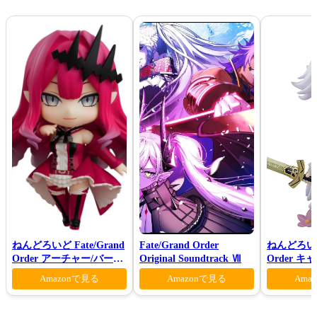
ねんどろいど Fate/Grand
Fate/Grand Order
ねんどろいど 
Order アーチャー/バーヴ
Original Soundtrack Ⅶ
Order 
ァン シー
ン 花の魔術
Amazonで見る
Amazonで見る
Ama