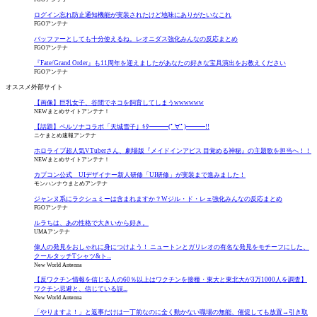
ログイン忘れ防止通知機能が実装されたけど地味にありがたいなこれ
FGOアンテナ
バッファーとしても十分使えるね。レオニダス強化みんなの反応まとめ
FGOアンテナ
『Fate/Grand Order』も11周年を迎えましたがあなたの好きな宝具演出をお教えください
FGOアンテナ
オススメ外部サイト
【画像】巨乳女子、谷間でネコを飼育してしまうwwwwww
NEWまとめサイトアンテナ！
【話題】ペルソナコラボ「天城雪子」ｷﾀ━━━(ﾟ∀ﾟ)━━━!!
ニケまとめ速報アンテナ
ホロライブ超人気VTuberさん、劇場版『メイドインアビス 目覚める神秘』の主題歌を担当へ！！
NEWまとめサイトアンテナ！
カプコン公式 UIデザイナー新人研修「UI研修」が実装まで進みました！
モンハンナウまとめアンテナ
ジャンヌ系にラクシュミーは含まれますか？Wジル・ド・レェ強化みんなの反応まとめ
FGOアンテナ
ルラちは、あの性格で大きいから好き。
UMAアンテナ
偉人の発見をおしゃれに身につけよう！ ニュートンとガリレオの有名な発見をモチーフにした、
クールタッチTシャツ&ト...
New World Antenna
【反ワクチン情報を信じる人の60％以上はワクチンを接種・東大と東北大が3万1000人を調査】
ワクチン忌避と、信じている誤...
New World Antenna
「やりますよ！」と返事だけは一丁前なのに全く動かない職場の無能、催促しても放置→引き取