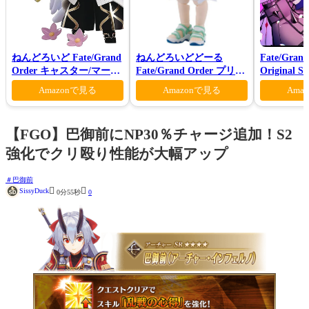
ねんどろいど Fate/Grand
ねんどろいどどーる
Fate/Grand
Order キャスター/マーリ
Fate/Grand Order プリテ
Original S
ン 花の魔術師Ver.
ンダー/オベロン 爽やかサ
Amazonで見る
Amazonで見る
Ama
マー・プリンスVer.
【FGO】巴御前にNP30％チャージ追加！S2
強化でクリ殴り性能が大幅アップ
巴御前


SissyDuck
0分55秒
0