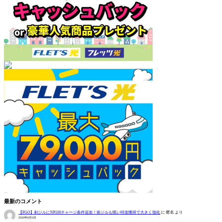
最新のコメント
【FGO】剣ジルにNP100チャージ条件追加！術ジルも呪い特攻獲得で大きく強化
に
匿名
より
2026年8月6日