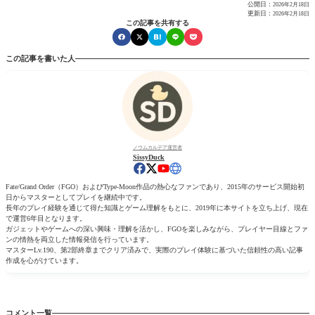
公開日：
2026年2月18日
更新日：
2026年2月18日
この記事を共有する
この記事を書いた人
ノウムカルデア運営者
SissyDuck
Fate/Grand Order（FGO）およびType-Moon作品の熱心なファンであり、2015年のサービス開始初
日からマスターとしてプレイを継続中です。
長年のプレイ経験を通じて得た知識とゲーム理解をもとに、2019年に本サイトを立ち上げ、現在
で運営6年目となります。
ガジェットやゲームへの深い興味・理解を活かし、FGOを楽しみながら、プレイヤー目線とファ
ンの情熱を両立した情報発信を行っています。
マスターLv.190、第2部終章までクリア済みで、実際のプレイ体験に基づいた信頼性の高い記事
作成を心がけています。
コメント一覧