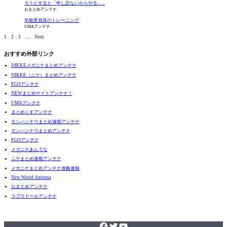
ろうとすると「申し訳ないからやる」...
おまとめアンテナ
学級委員長のトレーニング
UMAアンテナ
1
2
3
…
Next
おすすめ外部リンク
NIKKEメガニケまとめアンテナ
NIKKE（ニケ）まとめアンテナ
FGOアンテナ
NEWまとめサイトアンテナ！
UMAアンテナ
まとめくすアンテナ
モンハンナウまとめ速報アンテナ
モンハンナウまとめアンテナ
FGOアンテナ
メガニケあんてな
ニケまとめ速報アンテナ
メガニケまとめアンテナ攻略速報
New World Antenna
おまとめアンテナ
ラブラドールアンテナ