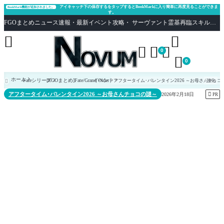
アイキャッチ下の保存するをタップするとBookMarkに入り簡単に再度見ることができま
BookMark機能が追加されました。
す。
FGOまとめニュース速報・最新イベント攻略・ サーヴァント霊基再臨スキル性能評価まとめ Fate/Grand Order





0

0
ホーム
Fateシリーズ
[FGOまとめ]Fate/Grand Order
イベント
アフタータイム･バレンタイン2026 ～お母さんチョコ
強化

アフタータイム･バレンタイン2026 ～お母さんチョコの謎～

2026年2月18日
PR