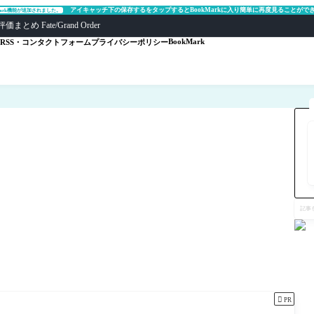
アイキャッチ下の保存するをタップするとBookMarkに入り簡単に再度見ることがで
Mark機能が追加されました。
ate/Grand Order
BookMark
RSS・コンタクトフォーム
プライバシーポリシー
記
事
を
検
索

PR