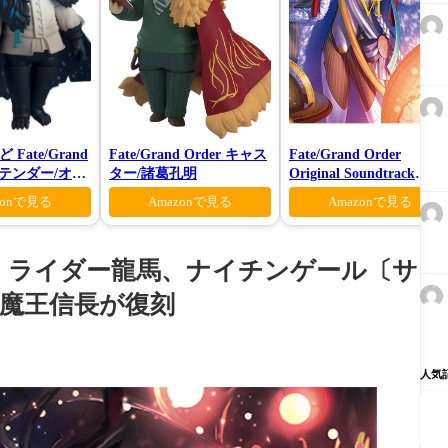
Fate/Grand
Fate/Grand Order キャス
Fate/Grand Order
プリテンダー/オベ
ター/諸葛孔明
Original Soundtrack
ーティガーン
VI(初回仕様限定盤)
zonで見る
Amazonで見る
Amazonで見る
々、ライダー龍馬、ナイチンゲール〔サ
 魔王信長が復刻
人気