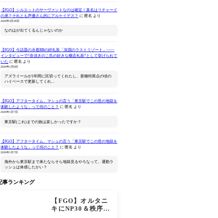
【FGO】シルエットのサーヴァントなのは確定！真名はリチャード
の弟？それとも声優さん的にアルケイデス？
に
匿名
より
2026年4月28日
なのはが出てくるんじゃないのか
【FGO】今話題の水着BBの絆礼装「深淵のラストリゾート」――
インタビューで“奈須きのこ氏の好きな概念礼装”として挙げられて
いた
に
匿名
より
2026年1月8日
Fate/Grand Order -終局
セイバー/アルトリア ペン
ねんどろいど 
アズライールが1年間に区切ってくれたし、亜種特異点の頃の
ハイペースで更新してくれ…
特異点 冠位時間神殿ソロ
ドラゴン 真名開放 Ver.
Order 
モン-(完全生産限定版)
ァン シー
Amazonで見る
Amazonで見る
Ama
【FGO】アフタータイム、マシュの言う「東京駅でこの世の地獄を
体験したような」って何のこと？
に
匿名
より
2026年1月7日
東京駅(これ)までの旅は楽しかったですか？
【FGO】アフタータイム、マシュの言う「東京駅でこの世の地獄を
体験したような」って何のこと？
に
匿名
より
2026年1月7日
海外から東京駅まで来たならそら地獄見るやろなって。通勤ラ
ッシュは体感したかい？
記事ランキング
【FGO】オルタニ
キにNP30＆秩序特
攻追加で金時超