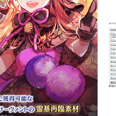
キーワ
pick
アル
〈ム
アル
アル
アル
アル
エレ
オル
カー
ダヴ
マー
モル
織田
新着記
NE