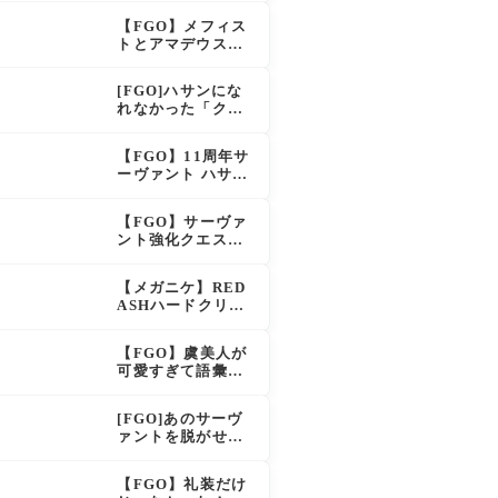
え？！レオニダス
【FGO】メフィス
も超強化で「低レ
トとアマデウスが
アとは思えない」
強化、アマデウス
の反響
強すぎ！？NP20配
[FGO]ハサンにな
布＆Arts44％強化
れなかった「クラ
に「最強でワロ
ス・アサシン」こ
タ」の声
のモブサーヴァン
【FGO】11周年サ
トのキャラがいい
ーヴァント ハサ
ン・サッバーハ(ア
ズライール)の性能
【FGO】サーヴァ
と霊基再臨
ント強化クエスト
第20弾！鬼女紅葉
にNP30追加、ファ
【メガニケ】RED
ントムも大幅強化
ASHハードクリア
後のストーリーで
ラピとレッドフー
【FGO】虞美人が
ドの邂逅が明かさ
可愛すぎて語彙力
れる。ラピの正体
を失うマスター続
の謎そしてレッド
出！「やっぱパイ
フードさん30年寝
[FGO]あのサーヴ
セン」「メガネよ
てた。【勝利の女
ァントを脱がせる
い文明」
神NIKKE】
なんてとんでもな
い！
【FGO】礼装だけ