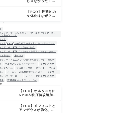
じゃなかった！
「OVER THE SA
ME SKY -JUNE
【FGO】呼延灼の
-」英霊星行イラス
女体化はなぜ？エ
ト＆登場サーヴァ
ンプーサって何？
ントがピックアッ
ード
モリアーティ教授
プ召喚に登場
との関係
up
クェイド・ブリュンスタッド（アーキタイプ：アース）
ーンキャンサー〉
ジュナ
ジュナ[オルタ]（神たるアルジュナ）〈バーサーカー〉
トリア・ペンドラゴン〈セイバー〉
トリア・ペンドラゴン（キャストリア）〈キャスター〉
シュキガル
オベロン
ガマリー・アニムスフィア(U-オルガマリー)
カルナ
マ
ギルガメッシュ〈アーチャー〉
コヤンスカヤ
ィンチちゃん
テスカトリポカ
ビースト
マシュ
リン
メリュジーヌ(妖精騎士ランスロット)〈ランサー〉
ガン〈バーサーカー〉
レイド
光のコヤンスカヤ
信長
芦屋道満 キャスター・リンボ
事
【FGO】オルタニキに
W
NP30＆秩序特攻追加で
金時超え？！レオニダ
スも超強化で「低レア
【FGO】メフィストと
とは思えない」の反響
アマデウスが強化、ア