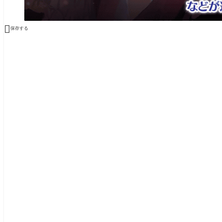

保存する