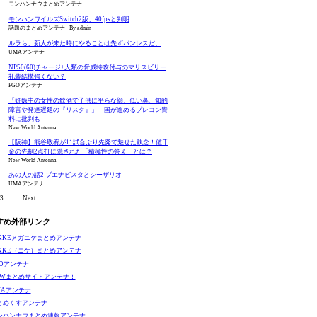
モンハンナウまとめアンテナ
モンハンワイルズSwitch2版、40fpsと判明
話題のまとめアンテナ
By admin
ルラち、新人が来た時にやることは先ずパンレスだ。
UMAアンテナ
NP50(60)チャージ+人類の脅威特攻付与のマリスビリー
礼装結構強くない？
FGOアンテナ
「妊娠中の女性の飲酒で子供に平らな顔、低い鼻、知的
障害や発達遅延の『リスク』」 国が進めるプレコン資
料に批判も
New World Antenna
【阪神】熊谷敬宥が11試合ぶり先発で魅せた執念！値千
金の先制2点打に隠された「積極性の答え」とは？
New World Antenna
あの人の話2 ブエナビスタとシーザリオ
UMAアンテナ
3
…
Next
すめ外部リンク
IKKEメガニケまとめアンテナ
IKKE（ニケ）まとめアンテナ
GOアンテナ
EWまとめサイトアンテナ！
MAアンテナ
とめくすアンテナ
ンハンナウまとめ速報アンテナ