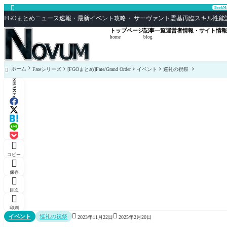

Book
FGOまとめニュース速報・最新イベント攻略・ サーヴァント霊基再臨スキル性能評価まとめ F
トップページ
記事一覧
運営者情報・サイト情報
home
blog
ホーム
Fateシリーズ
[FGOまとめ]Fate/Grand Order
イベント
巡礼の祝祭

SHARE:

コピー

保存

目次

印刷


イベント
巡礼の祝祭
2023年11月22日
2025年2月20日