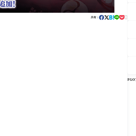

共有：
FG