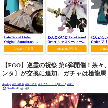
Fate/Grand Order
ねんどろいど Fate/Grand
ねんどろいど 
Original Soundtrack
Order キャスター/マーリ
Order 
Ⅶ(初回仕様限定盤)
ン 花の魔術師Ver.
ロン ヴォ
Amazonで見る
Amazonで見る
Ama
【FGO】巡霊の祝祭 第6弾開催！茶
ンタ〕が交換に追加。ガチャは槍龍馬
pickup
坂本龍馬
魔王信長
ナイチンゲール[サンタ]
茶々


SissyDuck
6分49秒
0