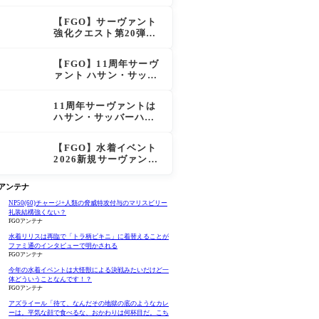
マデウス強すぎ！？NP
20配布＆Arts44％強化
【FGO】サーヴァント
に「最強でワロタ」の
強化クエスト第20弾！
声
鬼女紅葉にNP30追加、
ファントムも大幅強化
【FGO】11周年サーヴ
ァント ハサン・サッバ
ーハ(アズライール)の性
能と霊基再臨
11周年サーヴァントは
ハサン・サッバーハ
（アズライール）【FG
O Fes. 2026】「Fate/
【FGO】水着イベント
Grand Order」カルデ
2026新規サーヴァント
ア放送局 11周年SPまと
公開！水着リリス水着
め
プロテア水着紅閻魔に
Oアンテナ
配布は水着はベトロッ
ト！
NP50(60)チャージ+人類の脅威特攻付与のマリスビリー
礼装結構強くない？
FGOアンテナ
水着リリスは再臨で「トラ柄ビキニ」に着替えることが
ファミ通のインタビューで明かされる
FGOアンテナ
今年の水着イベントは大怪獣による決戦みたいだけど一
体どういうことなんです！？
FGOアンテナ
アズライール「待て、なんだその地獄の底のようなカレ
ーは。平気な顔で食べるな、おかわりは何杯目だ。こち