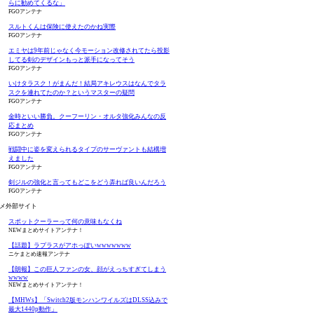
らに勧めてくるな」
FGOアンテナ
スルトくんは保険に使えたのかね実際
FGOアンテナ
エミヤは9年前じゃなく今モーション改修されてたら投影
してる剣のデザインもっと派手になってそう
FGOアンテナ
いけタラスク！がまんだ！結局アキレウスはなんでタラ
スクを連れてたのか？というマスターの疑問
FGOアンテナ
金時といい勝負。クーフーリン・オルタ強化みんなの反
応まとめ
FGOアンテナ
戦闘中に姿を変えられるタイプのサーヴァントも結構増
えました
FGOアンテナ
剣ジルの強化と言ってもどこをどう弄れば良いんだろう
FGOアンテナ
メ外部サイト
スポットクーラーって何の意味もなくね
NEWまとめサイトアンテナ！
【話題】ラプラスがアホっぽいwwwwwww
ニケまとめ速報アンテナ
【朗報】この巨人ファンの女、顔がえっちすぎてしまう
wwww
NEWまとめサイトアンテナ！
【MHWs】「Switch2版モンハンワイルズはDLSS込みで
最大1440p動作」