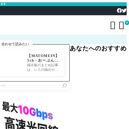
きます。


0
合わせて読みたい
あなたへのおすすめ
【MATOMEIN】
5ch・おーぷん2
ちゃん・したら
掲示板のまとめ記事
ば・ガルちゃん・
は、レスの抽出や整
爆サイ対応｜スマ
形、投稿までの工程
ホでまとめ記事を
が意外と手間のかか
作れるアプリ FG
る作業です。特にス
Oのまとめ記事が
マホで完結させよう
できるまで
とすると、コ