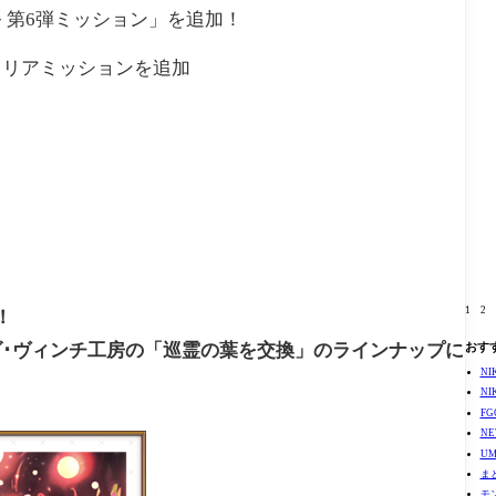
 第6弾ミッション」を追加！
クリアミッションを追加
1
2
！
･ヴィンチ工房の「巡霊の葉を交換」のラインナップに
おす
N
N
F
N
U
ま
モ