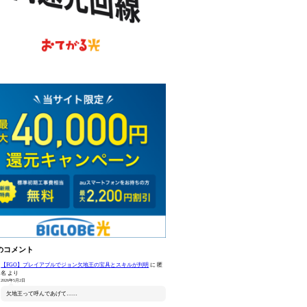
のコメント
【FGO】プレイアブルでジョン欠地王の宝具とスキルが判明
に
匿
名
より
2026年5月2日
欠地王って呼んであげて……