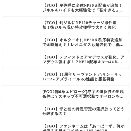
【FGO】卑弥呼に全体NP30％配布が追加！
ジキル＆ハイドも大幅強化で「強すぎる」の
声
【FGO】剣ジルにNP100チャージ条件追
加！術ジルも呪い特攻獲得で大きく強化
【FGO】オルタニキにNP30＆秩序特攻追加
で金時超え？！レオニダスも超強化で「低レ
アとは思えない」の反響
【FGO】メフィストとアマデウスが強化、ア
マデウス強すぎ！？NP20配布＆Arts44％強
化に「最強でワロタ」の声
【FGO】11周年サーヴァント ハサン・サッ
バーハ(アズライール)の性能と霊基再臨
[FGO2部6章エピローグ]赤字の選択肢の出現
条件は？スキップ不可選択肢でオベロンを疑
う選択肢を選ぶと好感度（察しのよさ？）が
上がり出てくる
【FGO】罪と罰の肯定否定の選択肢ってどう
分岐するの？
【FGO】ファンネームは「あーぱーず」何が
出処？本日のスペチャ1,585,300QP