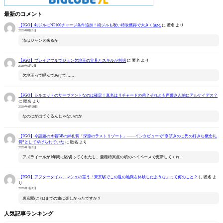
最新のコメント
【FGO】剣ジルにNP100チャージ条件追加！術ジルも呪い特攻獲得で大きく強化
に
匿名
より
2026年8月6日
汝はジャンヌ来るか
【FGO】プレイアブルでジョン欠地王の宝具とスキルが判明
に
匿名
より
2026年5月2日
欠地王って呼んであげて……
【FGO】シルエットのサーヴァントなのは確定！真名はリチャードの弟？それとも声優さん的にアルケイデス？
に
匿名
より
2026年4月28日
なのはが出てくるんじゃないのか
【FGO】今話題の水着BBの絆礼装「深淵のラストリゾート」――インタビューで“奈須きのこ氏の好きな概念礼
装”として挙げられていた
に
匿名
より
2026年1月8日
アズライールが1年間に区切ってくれたし、亜種特異点の頃のハイペースで更新してくれ…
【FGO】アフタータイム、マシュの言う「東京駅でこの世の地獄を体験したような」って何のこと？
に
匿名
よ
り
2026年1月7日
東京駅(これ)までの旅は楽しかったですか？
人気記事ランキング