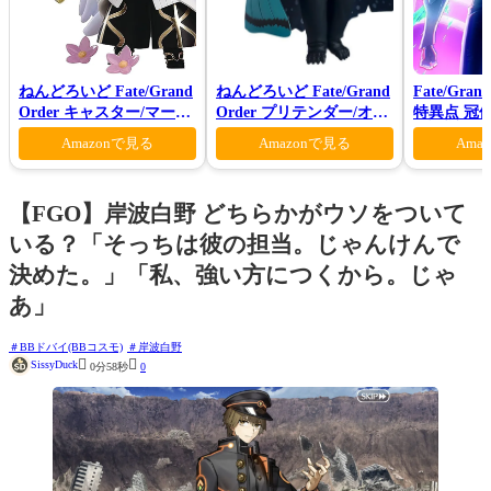
ねんどろいど Fate/Grand
ねんどろいど Fate/Grand
Fate/Gran
Order キャスター/マーリ
Order プリテンダー/オベ
特異点 冠
ン 花の魔術師Ver.
ロン ヴォーティガーン
モン-(完全
Amazonで見る
Amazonで見る
Ama
【FGO】岸波白野 どちらかがウソをついて
いる？「そっちは彼の担当。じゃんけんで
決めた。」「私、強い方につくから。じゃ
あ」
BBドバイ(BBコスモ)
岸波白野


SissyDuck
0分58秒
0