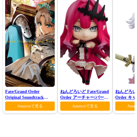
Fate/Grand Order
ねんどろいど Fate/Grand
ねんどろいど 
Original Soundtrack
Order アーチャー/バーヴ
Order 
Ⅶ(初回仕様限定盤)
ァン シー
ン 花の魔術
Amazonで見る
Amazonで見る
Ama