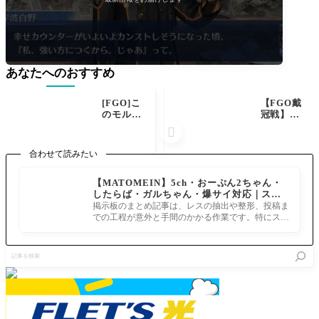
あなたへのおすすめ
[FGO]こ
【FGO戴
のモルガ
冠戦】バ
ンお母様
サトリア

小さくな
の相棒は
い？い
誰？最適
合わせて読みたい
や…これ
なバフデ
はモルガ
バフ＆O
【MATOMEIN】5ch・おーぷん2ちゃん・
ンが小さ
Cサポー
したらば・ガルちゃん・爆サイ対応｜スマ
いという
ターを探
ホでまとめ記事を作れるアプリ FGOのまと
か
せ！
掲示板のまとめ記事は、レスの抽出や整形、投稿ま
め記事ができるまで
での工程が意外と手間のかかる作業です。特にスマ
ホで完結させようとすると、コ
記
事
を
検
索