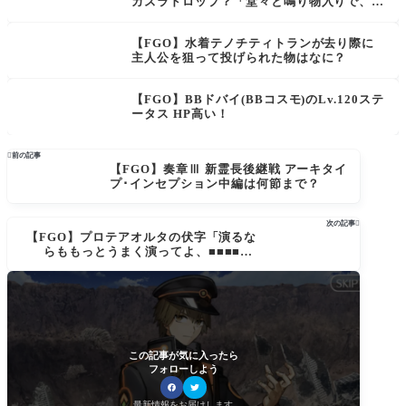
カズラドロップ？「堂々と鳴り物入りで、最
上ランクで召喚されたいんです！他のサクラ
ファイブには負けたくないので！」
【FGO】水着テノチティトランが去り際に
主人公を狙って投げられた物はなに？
【FGO】BBドバイ(BBコスモ)のLv.120ステ
ータス HP高い！

前の記事
【FGO】奏章Ⅲ 新霊長後継戦 アーキタイ
プ･インセプション中編は何節まで？
次の記事

【FGO】プロテアオルタの伏字「演るな
らももっとうまく演ってよ、■■■■■■
■。」は誰を指す？やっぱりあのサーヴァ
ントが…
この記事が気に入ったら
フォローしよう
最新情報をお届けします