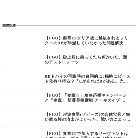
関連記事
【FGO】奏章IIIクリア後に解放されるフリ
クエのAPが半減していなかった問題解決。
補填で林檎もくるー！
【FGO】砂上船に乗ってたら何かいた。謎
のアストロノーツ
BBドバイの再臨時の台詞的に3臨時にビース
ト化有り得る？「LがあればRがある。光が
あれば闇がある。セレブがいれば、コスモも
いる。」
【FGO】「奏章Ⅲ」攻略応援キャンペーン
と「奏章Ⅲ 新霊長後継戦 アーキタイプ･イ
ンセプション」(中編)開幕直前キャンペーン
が開催！
【FGO】岸波白野(ザビーズ)の合体宝具と舞
い散る桜の演出がよかった。戦い方によって
は見れない？
【FGO】奏章IIIで加入するサーヴァントは