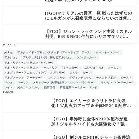
[FGO]マテリアルの霊基一覧 戦ったはずなの
にモルガンが未召喚表示にならないのは何
故？
【FGO】ジョン・ラックランド実装！スキル
判明、B30＆NP30付与にカリスマでサポ性
能は高め？再臨でワンコがついてきてお得！
キーワード
pickup
アルクェイド・ブリュンスタッド（アーキタイプ：アース）〈ムーンキャンサー〉
アルジュナ
アルジュナ[オルタ]（神たるアルジュナ）〈バーサーカー〉
アルトリア・ペンドラゴン〈セイバー〉
アルトリア・ペンドラゴン（キャストリア）〈キャスター〉
エレシュキガル
オベロン
オルガマリー・アニムスフィア(U-オルガマリー)
カルナ
カーマ
ギルガメッシュ〈アーチャー〉
コヤンスカヤ
ダヴィンチちゃん
テスカトリポカ
ビースト
マシュ
マーリン
メリュジーヌ(妖精騎士ランスロット)〈ランサー〉
モルガン〈バーサーカー〉
レイド
光のコヤンスカヤ
織田信長
芦屋道満 キャスター・リンボ
新着記事
【FGO】エイリーク＆ヴリトラに良強
NEW
化！宝具火力アップ＆全体NP20％配布で
一気に使いやすく
【FGO】卑弥呼に全体NP30％配布が追
加！ジキル＆ハイドも大幅強化で「強す
ぎる」の声
【FGO】剣ジルにNP100チャージ条件追