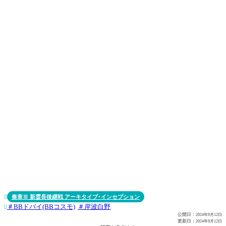
奏章Ⅲ 新霊長後継戦 アーキタイプ･インセプション

BBドバイ(BBコスモ)
岸波白野

公開日：
2024年9月12日
更新日：
2024年9月12日