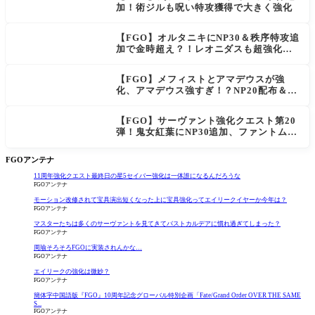
加！術ジルも呪い特攻獲得で大きく強化
【FGO】オルタニキにNP30＆秩序特攻追
加で金時超え？！レオニダスも超強化で
「低レアとは思えない」の反響
【FGO】メフィストとアマデウスが強
化、アマデウス強すぎ！？NP20配布＆Ar
ts44％強化に「最強でワロタ」の声
【FGO】サーヴァント強化クエスト第20
弾！鬼女紅葉にNP30追加、ファントムも
大幅強化
FGOアンテナ
11周年強化クエスト最終日の星5セイバー強化は一体誰になるんだろうな
FGOアンテナ
モーション改修されて宝具演出短くなった上に宝具強化ってエイリークイヤーか今年は？
FGOアンテナ
マスターたちは多くのサーヴァントを見てきてバストカルデアに慣れ過ぎてしまった？
FGOアンテナ
周瑜そろそろFGOに実装されんかな…
FGOアンテナ
エイリークの強化は微妙？
FGOアンテナ
簡体字中国語版『FGO』10周年記念グローバル特別企画「Fate/Grand Order OVER THE SAME
S...
FGOアンテナ