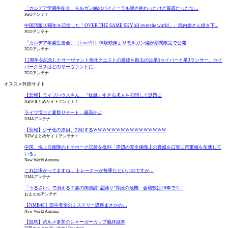
「カルデア学園生徒会」モルガン編のバイノーラル聴き終わったけど最高だったな…
FGOアンテナ
中国語版10周年を記念した「OVER THE SAME SKY all over the world」。武内崇さん描き下...
FGOアンテナ
「カルデア学園生徒会」（Live2D）体験映像よりモルガン編が期間限定で公開
FGOアンテナ
11周年を記念したサーヴァント強化クエストの最後を飾るのは星5セイバーと星3ランサー。セイ
バークラスはどのサーヴァントに...
FGOアンテナ
オススメ外部サイト
【悲報】ライブハウスさん、『奴隷』すぎる求人を公開して話題に
NEWまとめサイトアンテナ！
ライツ博士と夏祭りデート…最高かよ
UMAアンテナ
【悲報】少子化の原因、判明するWWWWWWWWWWWWWWWW
NEWまとめサイトアンテナ！
中国、海上自衛隊のトマホーク試射を批判「周辺の安全保障上の脅威を口実に再軍備を加速して
いる」
New World Antenna
これは掛かってますね… トレーナーが無事だといいのですが…
UMAアンテナ
「うるさい」で消える？夏の風物詩“盆踊り”存続の危機 会場数は20年で半...
おまとめアンテナ
【NMB48】田中美空のミステリー講座まさかの…
New World Antenna
【競馬】武ルメ参加のシャーガーカップ最終結果