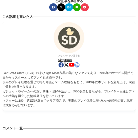
この記事を共有する
この記事を書いた人
ノウムカルデア運営者
SissyDuck
Fate/Grand Order（FGO）およびType-Moon作品の熱心なファンであり、2015年のサービス開始初
日からマスターとしてプレイを継続中です。
長年のプレイ経験を通じて得た知識とゲーム理解をもとに、2019年に本サイトを立ち上げ、現在
で運営6年目となります。
ガジェットやゲームへの深い興味・理解を活かし、FGOを楽しみながら、プレイヤー目線とファ
ンの情熱を両立した情報発信を行っています。
マスターLv.190、第2部終章までクリア済みで、実際のプレイ体験に基づいた信頼性の高い記事
作成を心がけています。
コメント一覧