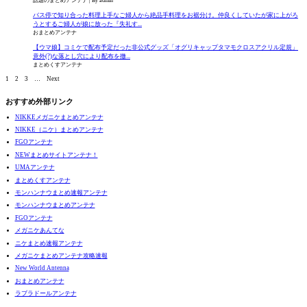
話題のまとめアンテナ
By admin
バス停で知り合った料理上手なご婦人から絶品手料理をお裾分け。仲良くしていたが家に上がろ
うとするご婦人が娘に放った『失礼す...
おまとめアンテナ
【ウマ娘】コミケで配布予定だった非公式グッズ「オグリキャップタマモクロスアクリル定規」
意外(?)な落とし穴により配布を撤...
まとめくすアンテナ
1
2
3
…
Next
おすすめ外部リンク
NIKKEメガニケまとめアンテナ
NIKKE（ニケ）まとめアンテナ
FGOアンテナ
NEWまとめサイトアンテナ！
UMAアンテナ
まとめくすアンテナ
モンハンナウまとめ速報アンテナ
モンハンナウまとめアンテナ
FGOアンテナ
メガニケあんてな
ニケまとめ速報アンテナ
メガニケまとめアンテナ攻略速報
New World Antenna
おまとめアンテナ
ラブラドールアンテナ