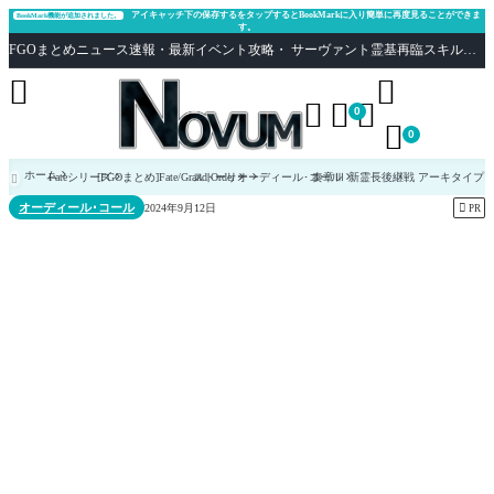
アイキャッチ下の保存するをタップするとBookMarkに入り簡単に再度見ることができま
BookMark機能が追加されました。
す。
FGOまとめニュース速報・最新イベント攻略・ サーヴァント霊基再臨スキル性能評価まとめ Fate/Grand Order





0

0
ホーム
Fateシリーズ
[FGOまとめ]Fate/Grand Order
ストーリー
オーディール･コール
奏章Ⅲ 新霊長後継戦 アーキタイプ

オーディール･コール

2024年9月12日
PR