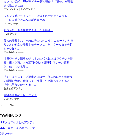
カプコン公式 UIデザイナー新人研修「UI研修」が実装
まで進みました！
モンハンナウまとめアンテナ
ジャンヌ系にラクシュミーは含まれますか？Wジル・
ド・レェ強化みんなの反応まとめ
FGOアンテナ
ルラちは、あの性格で大きいから好き。
UMAアンテナ
偉人の発見をおしゃれに身につけよう！ ニュートンとガ
リレオの有名な発見をモチーフにした、クールタッチT
シャツ&ト...
New World Antenna
【反ワクチン情報を信じる人の60％以上はワクチンを接
種・東大と東北大が3万1000人を調査】ワクチン忌避
と、信じている誤...
New World Antenna
「やりますよ！」と返事だけは一丁前なのに全く動かな
い職場の無能、催促しても放置→引き取ろうとすると
「申し訳ないからやる」...
おまとめアンテナ
学級委員長のトレーニング
UMAアンテナ
3
…
Next
すめ外部リンク
IKKEメガニケまとめアンテナ
IKKE（ニケ）まとめアンテナ
GOアンテナ