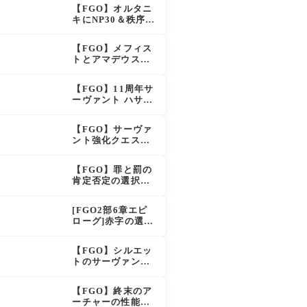
呪い特攻獲得で大
【FGO】オルタニ
きく強化
キにNP30＆秩序特
攻追加で金時超
え？！レオニダス
【FGO】メフィス
も超強化で「低レ
トとアマデウスが
アとは思えない」
強化、アマデウス
の反響
強すぎ！？NP20配
【FGO】11周年サ
布＆Arts44％強化
ーヴァント ハサ
に「最強でワロ
ン・サッバーハ(ア
タ」の声
ズライール)の性能
【FGO】サーヴァ
と霊基再臨
ント強化クエスト
第20弾！鬼女紅葉
にNP30追加、ファ
【FGO】罪と罰の
ントムも大幅強化
肯定否定の選択肢
ってどう分岐する
の？
[FGO2部6章エピ
ローグ]赤字の選択
肢の出現条件は？
スキップ不可選択
【FGO】シルエッ
肢でオベロンを疑
トのサーヴァント
う選択肢を選ぶと
なのは確定！真名
好感度（察しのよ
はリチャードの
さ？）が上がり出
【FGO】終末のア
弟？それとも声優
てくる
ーチャーの性能と
さん的にアルケイ