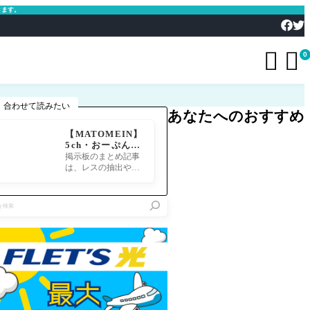
きます。


0
合わせて読みたい
あなたへのおすすめ
【MATOMEIN】
5ch・おーぷん2
ちゃん・したら
掲示板のまとめ記事
ば・ガルちゃん・
は、レスの抽出や整
爆サイ対応｜スマ
形、投稿までの工程
ホでまとめ記事を
が意外と手間のかか
作れるアプリ FG
る作業です。特にス
Oのまとめ記事が
マホで完結させよう
できるまで
とすると、コ