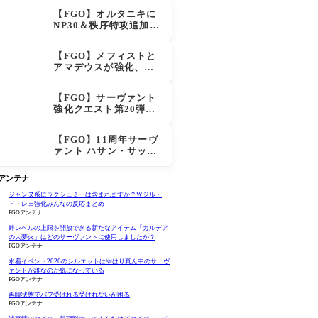
大きく強化
【FGO】オルタニキに
NP30＆秩序特攻追加で
金時超え？！レオニダ
スも超強化で「低レア
【FGO】メフィストと
とは思えない」の反響
アマデウスが強化、ア
マデウス強すぎ！？NP
20配布＆Arts44％強化
【FGO】サーヴァント
に「最強でワロタ」の
強化クエスト第20弾！
声
鬼女紅葉にNP30追加、
ファントムも大幅強化
【FGO】11周年サーヴ
ァント ハサン・サッバ
ーハ(アズライール)の性
能と霊基再臨
Oアンテナ
ジャンヌ系にラクシュミーは含まれますか？Wジル・
ド・レェ強化みんなの反応まとめ
FGOアンテナ
絆レベルの上限を開放できる新たなアイテム「カルデア
の大夢火」はどのサーヴァントに使用しましたか？
FGOアンテナ
水着イベント2026のシルエットはやはり真ん中のサーヴ
ァントが誰なのか気になっている
FGOアンテナ
再臨状態でバフ受けれる受けれないが困る
FGOアンテナ