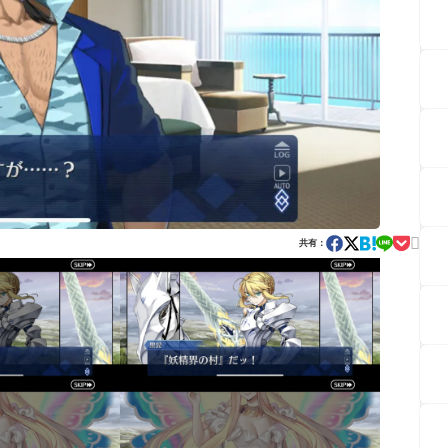

共有：