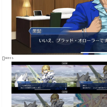

保存する