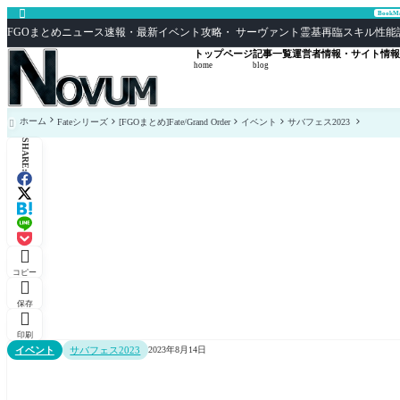

Book
FGOまとめニュース速報・最新イベント攻略・ サーヴァント霊基再臨スキル性能評価まとめ F
トップページ
記事一覧
運営者情報・サイト情報
home
blog
ホーム
Fateシリーズ
[FGOまとめ]Fate/Grand Order
イベント
サバフェス2023

SHARE:

コピー

保存

印刷
イベント
サバフェス2023
2023年8月14日