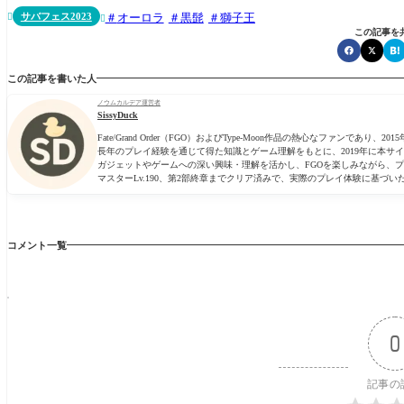
サバフェス2023
オーロラ
黒髭
獅子王


この記事を
この記事を書いた人
ノウムカルデア運営者
SissyDuck
Fate/Grand Order（FGO）およびType-Moon作品の熱心なファン
長年のプレイ経験を通じて得た知識とゲーム理解をもとに、2019年に本サ
ガジェットやゲームへの深い興味・理解を活かし、FGOを楽しみながら、
マスターLv.190、第2部終章までクリア済みで、実際のプレイ体験に基づ
コメント一覧
0
記事の