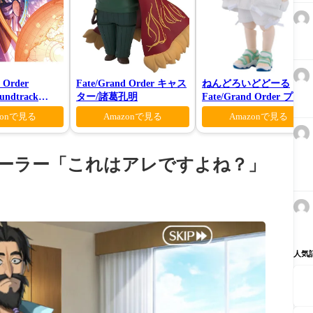
 Order
Fate/Grand Order キャス
ねんどろいどどーる
oundtrack
ター/諸葛孔明
Fate/Grand Order プリテ
様限定盤)
ンダー/オベロン 爽やか
zonで見る
Amazonで見る
Amazonで見る
マー・プリンスVer.
ローラー「これはアレですよね？」
人気