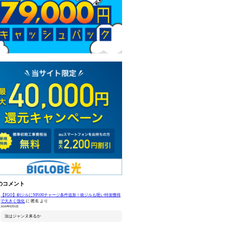
のコメント
【FGO】剣ジルにNP100チャージ条件追加！術ジルも呪い特攻獲得
で大きく強化
に
匿名
より
2026年8月6日
汝はジャンヌ来るか