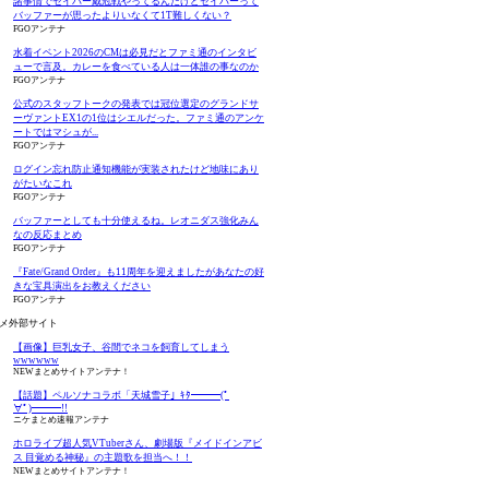
諸事情でセイバー戴冠戦やってるんだけどセイバーって
バッファーが思ったよりいなくて1T難しくない？
FGOアンテナ
水着イベント2026のCMは必見だとファミ通のインタビ
ューで言及。カレーを食べている人は一体誰の事なのか
FGOアンテナ
Fate/Grand Order
Fate/Grand Order -終局
Fate/Gran
公式のスタッフトークの発表では冠位選定のグランドサ
ーヴァントEX1の1位はシエルだった。ファミ通のアンケ
Original Soundtrack Ⅶ
特異点 冠位時間神殿ソロ
Original S
ートではマシュが...
モン-(完全生産限定版)
VI(初回
FGOアンテナ
Amazonで見る
Amazonで見る
Ama
ログイン忘れ防止通知機能が実装されたけど地味にあり
がたいなこれ
FGOアンテナ
バッファーとしても十分使えるね。レオニダス強化みん
なの反応まとめ
FGOアンテナ
『Fate/Grand Order』も11周年を迎えましたがあなたの好
きな宝具演出をお教えください
FGOアンテナ
メ外部サイト
【画像】巨乳女子、谷間でネコを飼育してしまう
wwwwww
NEWまとめサイトアンテナ！
【話題】ペルソナコラボ「天城雪子」ｷﾀ━━━(ﾟ
∀ﾟ)━━━!!
ニケまとめ速報アンテナ
ホロライブ超人気VTuberさん、劇場版『メイドインアビ
ス 目覚める神秘』の主題歌を担当へ！！
NEWまとめサイトアンテナ！