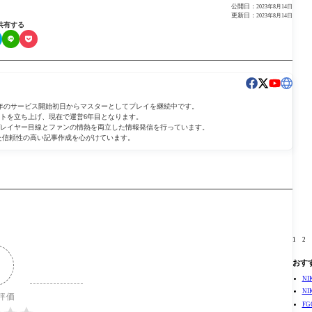
公開日：
2023年8月14日
更新日：
2023年8月14日
共有する
であり、2015年のサービス開始初日からマスターとしてプレイを継続中です。
イトを立ち上げ、現在で運営6年目となります。
プレイヤー目線とファンの情熱を両立した情報発信を行っています。
いた信頼性の高い記事作成を心がけています。
1
2
おす
N
N
評価
F