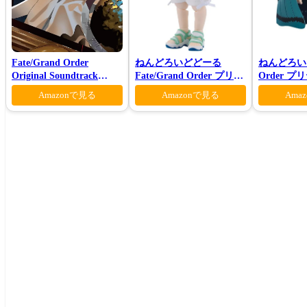
Fate/Grand Order
ねんどろいどどーる
ねんどろいど 
Original Soundtrack
Fate/Grand Order プリテ
Order 
Ⅶ(初回仕様限定盤)
ンダー/オベロン 爽やかサ
ロン ヴォ
Amazonで見る
Amazonで見る
Ama
マー・プリンスVer.