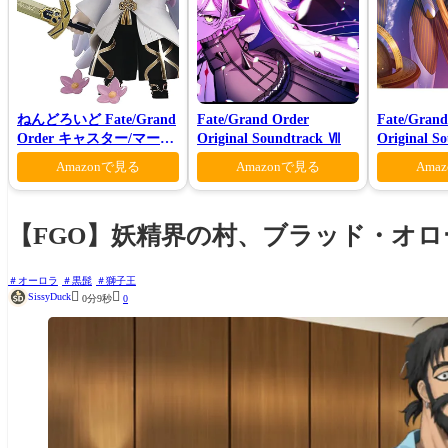
ねんどろいど Fate/Grand
Fate/Grand Order
Fate/Grand
Order キャスター/マーリ
Original Soundtrack Ⅶ
Original S
ン 花の魔術師Ver.
VI(初回仕
Amazonで見る
Amazonで見る
Ama
【FGO】妖精界の村、ブラッド・オ
オーロラ
黒髭
獅子王


SissyDuck
0分9秒
0