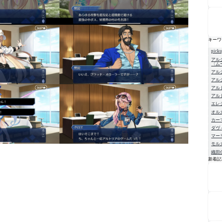
キーワ
pick
アル
〈ム
アル
アル
アル
アル
エレ
オル
カー
ダヴ
マー
モル
織田
新着記
NE