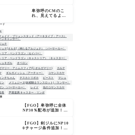
霊基再臨画像 CT
デス？
短縮＋NP50配布に
卑弥呼のCMのこ
マスター騒然「普
れ、見えてるよ
通に強い」「サポ
ね…？[FGO超古代
性能高すぎ」
ード
新撰組列伝 ぐだぐ
だ邪馬台国2020]
up
クェイド・ブリュンスタッド（アーキタイプ：アース）
ーンキャンサー〉
ジュナ
ジュナ[オルタ]（神たるアルジュナ）〈バーサーカー〉
トリア・ペンドラゴン〈セイバー〉
トリア・ペンドラゴン（キャストリア）〈キャスター〉
シュキガル
オベロン
ガマリー・アニムスフィア(U-オルガマリー)
カルナ
マ
ギルガメッシュ〈アーチャー〉
コヤンスカヤ
ィンチちゃん
テスカトリポカ
ビースト
マシュ
リン
メリュジーヌ(妖精騎士ランスロット)〈ランサー〉
ガン〈バーサーカー〉
レイド
光のコヤンスカヤ
信長
芦屋道満 キャスター・リンボ
事
【FGO】卑弥呼に全体
W
NP30％配布が追加！ジ
キル＆ハイドも大幅強
化で「強すぎる」の声
【FGO】剣ジルにNP10
0チャージ条件追加！術
ジルも呪い特攻獲得で