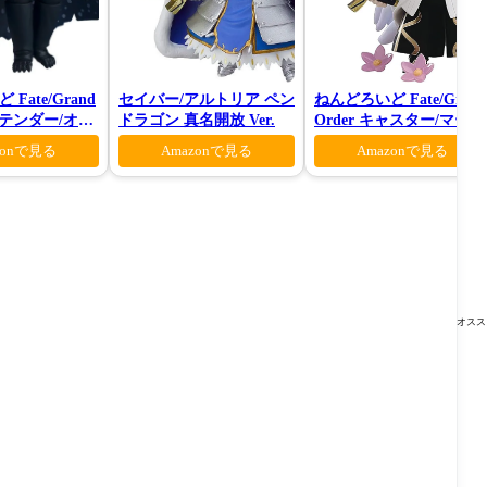
Fate/Grand
セイバー/アルトリア ペン
ねんどろいど Fate/Grand
プリテンダー/オベ
ドラゴン 真名開放 Ver.
Order キャスター/マーリ
ーティガーン
ン 花の魔術師Ver.
zonで見る
Amazonで見る
Amazonで見る
オスス