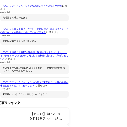
【FGO】プレイアブルでジョン欠地王の宝具とスキルが判明
に
匿
名
より
2026年5月2日
欠地王って呼んであげて……
【FGO】シルエットのサーヴァントなのは確定！真名はリチャード
の弟？それとも声優さん的にアルケイデス？
に
匿名
より
Fate/Grand Order
Fate/Grand Order -終局
ねんどろいど 
2026年4月28日
Original Soundtrack
特異点 冠位時間神殿ソロ
Order 
なのはが出てくるんじゃないのか
サ
Ⅶ(初回仕様限定盤)
モン-(完全生産限定版)
ァン シー
Amazonで見る
Amazonで見る
Ama
【FGO】今話題の水着BBの絆礼装「深淵のラストリゾート」――
インタビューで“奈須きのこ氏の好きな概念礼装”として挙げられて
いた
に
匿名
より
2026年1月8日
アズライールが1年間に区切ってくれたし、亜種特異点の頃の
ハイペースで更新してくれ…
【FGO】アフタータイム、マシュの言う「東京駅でこの世の地獄を
体験したような」って何のこと？
に
匿名
より
2026年1月7日
東京駅(これ)までの旅は楽しかったですか？
記事ランキング
【FGO】剣ジルに
NP100チャージ条
件追加！術ジルも