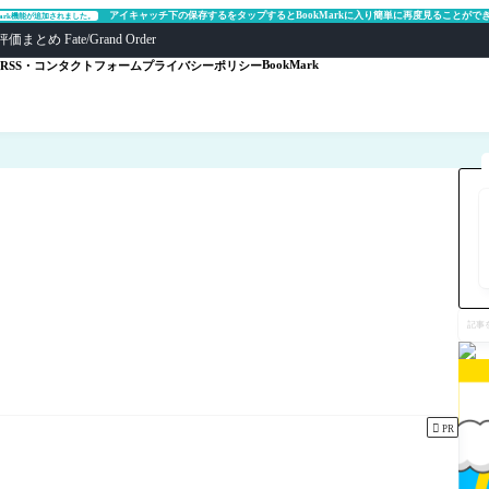
アイキャッチ下の保存するをタップするとBookMarkに入り簡単に再度見ることがで
Mark機能が追加されました。
ate/Grand Order
BookMark
RSS・コンタクトフォーム
プライバシーポリシー
記
事
を
検
索

PR