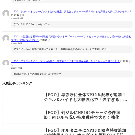
【FGO】シルエットのサーヴァントなのは確定！真名はリチャードの弟？それとも声優さん的にアルケイデス？
に
匿名
より
2026年4月28日
なのはが出てくるんじゃないのか
【FGO】今話題の水着BBの絆礼装「深淵のラストリゾート」――インタビューで“奈須きのこ氏の好きな概念礼
装”として挙げられていた
に
匿名
より
2026年1月8日
アズライールが1年間に区切ってくれたし、亜種特異点の頃のハイペースで更新してくれ…
【FGO】アフタータイム、マシュの言う「東京駅でこの世の地獄を体験したような」って何のこと？
に
匿名
よ
り
2026年1月7日
東京駅(これ)までの旅は楽しかったですか？
人気記事ランキング
【FGO】卑弥呼に全体NP30％配布が追加！
ジキル＆ハイドも大幅強化で「強すぎる」の
声
【FGO】剣ジルにNP100チャージ条件追
加！術ジルも呪い特攻獲得で大きく強化
【FGO】オルタニキにNP30＆秩序特攻追加