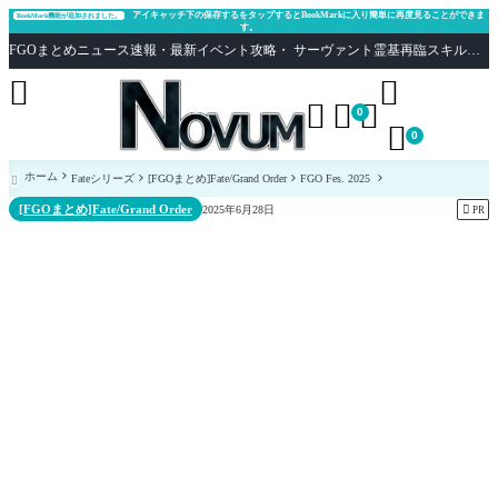
アイキャッチ下の保存するをタップするとBookMarkに入り簡単に再度見ることができま
BookMark機能が追加されました。
す。
FGOまとめニュース速報・最新イベント攻略・ サーヴァント霊基再臨スキル性能評価まとめ Fate/Grand Order





0

0
ホーム
Fateシリーズ
[FGOまとめ]Fate/Grand Order
FGO Fes. 2025

[FGOまとめ]Fate/Grand Order

2025年6月28日
PR