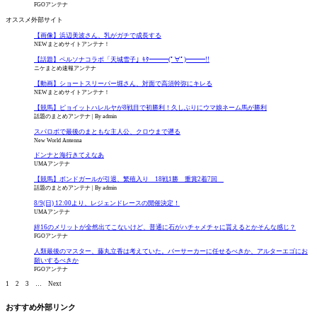
FGOアンテナ
オススメ外部サイト
【画像】浜辺美波さん、乳がガチで成長する
NEWまとめサイトアンテナ！
【話題】ペルソナコラボ「天城雪子」ｷﾀ━━━(ﾟ∀ﾟ)━━━!!
ニケまとめ速報アンテナ
【動画】ショートスリーパー堀さん、対面で高須幹弥にキレる
NEWまとめサイトアンテナ！
【競馬】ピョイットハレルヤが8戦目で初勝利！久しぶりにウマ娘ネーム馬が勝利
話題のまとめアンテナ
By admin
スパロボで最後のまともな主人公、クロウまで遡る
New World Antenna
ドンナと海行きてえなあ
UMAアンテナ
【競馬】ボンドガールが引退、繁殖入り 18戦1勝 重賞2着7回
話題のまとめアンテナ
By admin
8/9(日) 12:00より、レジェンドレースの開催決定！
UMAアンテナ
絆16のメリットが全然出てこないけど、普通に石がハチャメチャに貰えるとかそんな感じ？
FGOアンテナ
人類最後のマスター、藤丸立香は考えていた。バーサーカーに任せるべきか、アルターエゴにお
願いするべきか
FGOアンテナ
1
2
3
…
Next
おすすめ外部リンク