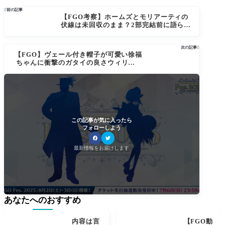

前の記事
【FGO考察】ホームズとモリアーティの
伏線は未回収のまま？2部完結前に語られ
るべき謎
次の記事

【FGO】ヴェール付き帽子が可愛い徐福
ちゃんに衝撃のガタイの良さウィリアム
テル！Fes.2025描き下ろしにマスター騒
然
この記事が気に入ったら
フォローしよう
最新情報をお届けします
あなたへのおすすめ
内容は言
【FGO動