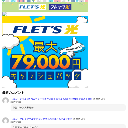
最新のコメント
【FGO】剣ジルにNP100チャージ条件追加！術ジルも呪い特攻獲得で大きく強化
に
匿名
より
2026年8月6日
汝はジャンヌ来るか
【FGO】プレイアブルでジョン欠地王の宝具とスキルが判明
に
匿名
より
2026年5月2日
欠地王って呼んであげて……