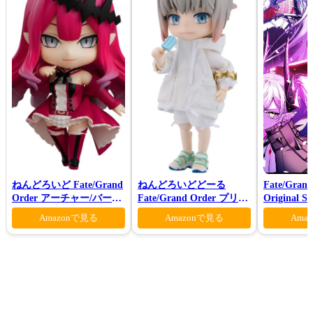
ねんどろいど Fate/Grand
ねんどろいどどーる
Fate/Grand
Order アーチャー/バーヴ
Fate/Grand Order プリテ
Original S
ァン シー
ンダー/オベロン 爽やかサ
Amazonで見る
Amazonで見る
Ama
マー・プリンスVer.