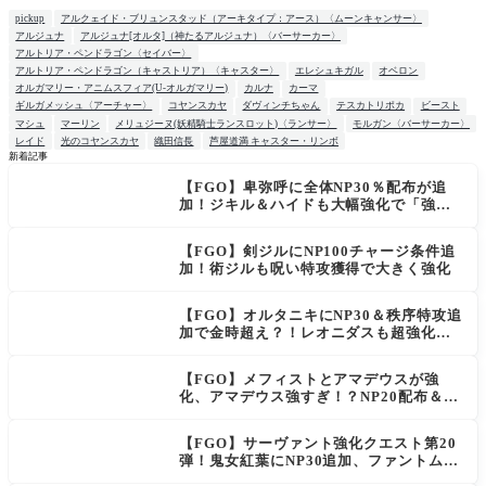
pickup
アルクェイド・ブリュンスタッド（アーキタイプ：アース）〈ムーンキャンサー〉
アルジュナ
アルジュナ[オルタ]（神たるアルジュナ）〈バーサーカー〉
アルトリア・ペンドラゴン〈セイバー〉
アルトリア・ペンドラゴン（キャストリア）〈キャスター〉
エレシュキガル
オベロン
オルガマリー・アニムスフィア(U-オルガマリー)
カルナ
カーマ
ギルガメッシュ〈アーチャー〉
コヤンスカヤ
ダヴィンチちゃん
テスカトリポカ
ビースト
マシュ
マーリン
メリュジーヌ(妖精騎士ランスロット)〈ランサー〉
モルガン〈バーサーカー〉
レイド
光のコヤンスカヤ
織田信長
芦屋道満 キャスター・リンボ
新着記事
【FGO】卑弥呼に全体NP30％配布が追
NEW
加！ジキル＆ハイドも大幅強化で「強す
ぎる」の声
【FGO】剣ジルにNP100チャージ条件追
加！術ジルも呪い特攻獲得で大きく強化
【FGO】オルタニキにNP30＆秩序特攻追
加で金時超え？！レオニダスも超強化で
「低レアとは思えない」の反響
【FGO】メフィストとアマデウスが強
化、アマデウス強すぎ！？NP20配布＆Ar
ts44％強化に「最強でワロタ」の声
【FGO】サーヴァント強化クエスト第20
弾！鬼女紅葉にNP30追加、ファントムも
大幅強化