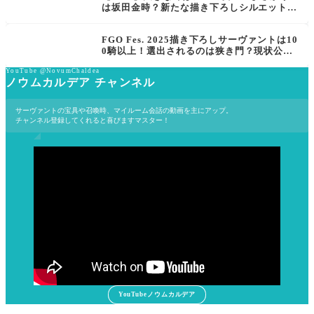
は坂田金時？新たな描き下ろしシルエットが
公開「FGO Fes.2025」
FGO Fes. 2025描き下ろしサーヴァントは10
0騎以上！選出されるのは狭き門？現状公開
されている20騎一覧
YouTube @NovumChaldea
ノウムカルデア チャンネル
サーヴァントの宝具や召喚時、マイルーム会話の動画を主にアップ。
チャンネル登録してくれると喜びますマスター！
YouTubeノウムカルデア