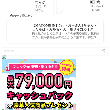
わんがマ
画】武田
テのせい
信玄(晴
まだ一般
https://yout

で石と聖
信)のマ
発売して
u.be/kRhhJ
杯貯めな
イルーム
ないから
0XcPoA 何
合わせて読みたい
きゃなら
会話 和
マテリア
故 厠を山
んように
サーヴァ
ル6のネタ
と呼ぶか
【MATOMEIN】5ch・おーぷん2ちゃん・
なってし
ントへの
はこのス
だと？山
したらば・ガルちゃん・爆サイ対応｜スマ
まった[F
言及多数
レだと駄
には草木
ホでまとめ記事を作れるアプリ FGOのまと
ate/Gran
あるもの
掲示板のまとめ記事は、レスの抽出や整形、投稿ま
目？ へい
がたえぬ
め記事ができるまで
d Order
の動画配
での工程が意外と手間のかかる作業です。特にスマ
よーかる
からよ！
material
信や厠の
ホで完結させようとすると、コ
でらっく
これは草
VI]各サ
親父ギャ
す！ 設定
木と臭き
記
ーヴァン
グが気に
資料集サ
をかけ
事
トの再臨
なる。
イズ：B5
た…何…
を
段階や設
変形（フ
親父ギャ
検
定イラス
ルカラ
グだと？
索
トを担当
治
イラスト
レーター
のコメン
ト付きで
どどんと
掲載8/12
に出る
ぞ〜！