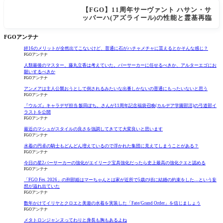
【FGO】11周年サーヴァント ハサン・サ
ッバーハ(アズライール)の性能と霊基再臨
FGOアンテナ
絆16のメリットが全然出てこないけど、普通に石がハチャメチャに貰えるとかそんな感じ？
FGOアンテナ
人類最後のマスター、藤丸立香は考えていた。バーサーカーに任せるべきか、アルターエゴにお
願いするべきか
FGOアンテナ
アンメアは主人公襲おうとして倒されるみたいな出番しかないの普通にもったいないと思う
FGOアンテナ
『ウルズ』キャラデザ担当 飯田ぽち。さんが11周年記念福袋召喚(カルデア学園部活)の弓道部イ
ラストを公開
FGOアンテナ
最近のマシュがスタイルの良さを強調してきてて大変良いと思います
FGOアンテナ
水着の円卓の騎士もどんどん増えているので浮かれた集団に見えてしまうことがある？
FGOアンテナ
今日の星2バーサーカーの強化がエイリーク宝具強化だったら史上最高の強化クエと認める
FGOアンテナ
「FGO Fes. 2026」の刑部姫はマーちゃんとは家が近所で5歳の頃に結婚の約束をした…という妄
想が溢れ出ていた
FGOアンテナ
数年かけてイリヤとクロエと美遊の水着を実装した「Fate/Grand Order」を信じましょう
FGOアンテナ
メタトロンジャンヌってわりと身長も胸もあるよね