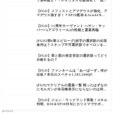
で金時超え？！レオニダスも超強化で「低レ
アとは思えない」の反響
【FGO】メフィストとアマデウスが強化、ア
マデウス強すぎ！？NP20配布＆Arts44％強
化に「最強でワロタ」の声
【FGO】11周年サーヴァント ハサン・サッ
バーハ(アズライール)の性能と霊基再臨
[FGO2部6章エピローグ]赤字の選択肢の出現
条件は？スキップ不可選択肢でオベロンを疑
う選択肢を選ぶと好感度（察しのよさ？）が
上がり出てくる
【FGO】罪と罰の肯定否定の選択肢ってどう
分岐するの？
【FGO】ファンネームは「あーぱーず」何が
出処？本日のスペチャ1,585,300QP
[FGO]マテリアルの霊基一覧 戦ったはずなの
にモルガンが未召喚表示にならないのは何
故？
【FGO】ジョン・ラックランド実装！スキル
判明、B30＆NP30付与にカリスマでサポ性
能は高め？再臨でワンコがついてきてお得！
キーワード