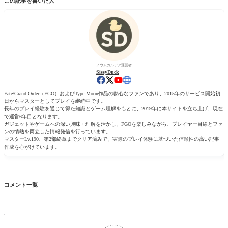
この記事を書いた人
ノウムカルデア運営者
SissyDuck
Fate/Grand Order（FGO）およびType-Moon作品の熱心なファンであり、2015年のサービス開始初
日からマスターとしてプレイを継続中です。
長年のプレイ経験を通じて得た知識とゲーム理解をもとに、2019年に本サイトを立ち上げ、現在
で運営6年目となります。
ガジェットやゲームへの深い興味・理解を活かし、FGOを楽しみながら、プレイヤー目線とファ
ンの情熱を両立した情報発信を行っています。
マスターLv.190、第2部終章までクリア済みで、実際のプレイ体験に基づいた信頼性の高い記事
作成を心がけています。
コメント一覧