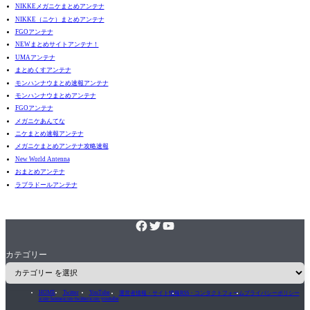
NIKKEメガニケまとめアンテナ
NIKKE（ニケ）まとめアンテナ
FGOアンテナ
NEWまとめサイトアンテナ！
UMAアンテナ
まとめくすアンテナ
モンハンナウまとめ速報アンテナ
モンハンナウまとめアンテナ
FGOアンテナ
メガニケあんてな
ニケまとめ速報アンテナ
メガニケまとめアンテナ攻略速報
New World Antenna
おまとめアンテナ
ラブラドールアンテナ
カテゴリー
HOME
Twitter
YouTube
運営者情報・サイト情報
RSS・コンタクトフォーム
プライバシーポリシー
icon-home
icon-twitter
icon-youtube