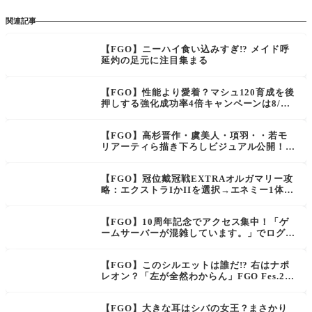
関連記事
【FGO】ニーハイ食い込みすぎ!? メイド呼
延灼の足元に注目集まる
【FGO】性能より愛着？マシュ120育成を後
押しする強化成功率4倍キャンペーンは8/13
の12:59まで！
【FGO】高杉晋作・虞美人・項羽・・若モ
リアーティら描き下ろしビジュアル公開！F
es.2025新画像が話題
【FGO】冠位戴冠戦EXTRAオルガマリー攻
略：エクストラIかIIを選択→エネミー1体or
複数の選択式アルクやオルガマリーが活躍！
【FGO】10周年記念でアクセス集中！「ゲ
ームサーバーが混雑しています。」でログイ
ンできず
【FGO】このシルエットは誰だ!? 右はナポ
レオン？「左が全然わからん」FGO Fes.202
5
【FGO】大きな耳はシバの女王？まさかり