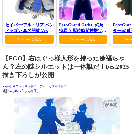
セイバー/アルトリア ペン
Fate/Grand Order -終局
Fate/Gra
ドラゴン 真名開放 Ver.
特異点 冠位時間神殿ソロ
ター/諸葛
モン-(完全生産限定版)
Amazonで見る
Amazonで見る
Ama
【FGO】右はぐっ様人形を持った徐福ちゃ
ん？左の謎シルエットは一体誰だ！Fes.2025
描き下ろしが公開
徐福
アレッサンドロ・ディ・カリオストロ


SissyDuck
1分0秒
0