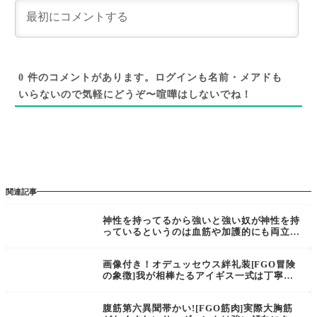
0
件のコメントがあります。ログインも名前・メアドも
いらないので気軽にどうぞ〜喧嘩はしないでね！
関連記事
神性を持ってるから強いと強い奴が神性を持
っているというのは血筋や加護的にも両立す
るのでは？[FGO] 神性持ってるとその神性
の神の権能が一部使えるとか何とか
画像付き！オデュッセウス絆礼装[FGO冒険
の象徴]我が相棒たるアイギス一式は丁寧に
磨かれ、絨毯の上に飾ってあったとさ。誰が
磨いたか？それはまあ、俺だったり、愛しの
腹筋第六異聞帯かい![FGO筋肉]実際大胸筋
ペーネロペーだったりさ！