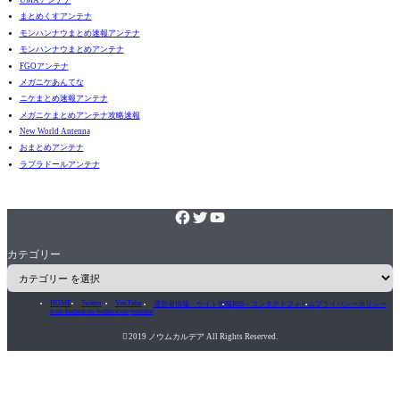
まとめくすアンテナ
モンハンナウまとめ速報アンテナ
モンハンナウまとめアンテナ
FGOアンテナ
メガニケあんてな
ニケまとめ速報アンテナ
メガニケまとめアンテナ攻略速報
New World Antenna
おまとめアンテナ
ラブラドールアンテナ
カテゴリー
HOME
Twitter
YouTube
運営者情報・サイト情報
RSS・コンタクトフォーム
プライバシーポリシー
icon-home
icon-twitter
icon-youtube

2019 ノウムカルデア All Rights Reserved.