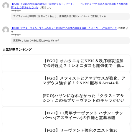
【FGO】今話題の水着BBの絆礼装「深淵のラストリゾート」――インタビューで“奈須きのこ氏の好きな概念礼
装”として挙げられていた
に
匿名
より
2026年1月8日
アズライールが1年間に区切ってくれたし、亜種特異点の頃のハイペースで更新してくれ…
【FGO】アフタータイム、マシュの言う「東京駅でこの世の地獄を体験したような」って何のこと？
に
匿名
よ
り
2026年1月7日
東京駅(これ)までの旅は楽しかったですか？
人気記事ランキング
【FGO】オルタニキにNP30＆秩序特攻追加
で金時超え？！レオニダスも超強化で「低レ
アとは思えない」の反響
【FGO】メフィストとアマデウスが強化、ア
マデウス強すぎ！？NP20配布＆Arts44％強
化に「最強でワロタ」の声
[FGO]ハサンになれなかった「クラス・アサ
シン」このモブサーヴァントのキャラがいい
【FGO】11周年サーヴァント ハサン・サッ
バーハ(アズライール)の性能と霊基再臨
【FGO】サーヴァント強化クエスト第20