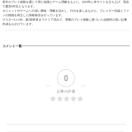
長年のプレイ経験を通じて得た知識とゲーム理解をもとに、2019年に本サイトを立ち上げ、現在
で運営6年目となります。
ガジェットやゲームへの深い興味・理解を活かし、FGOを楽しみながら、プレイヤー目線とファ
ンの情熱を両立した情報発信を行っています。
マスターLv.190、第2部終章までクリア済みで、実際のプレイ体験に基づいた信頼性の高い記事
作成を心がけています。
コメント一覧
0
記事の評価