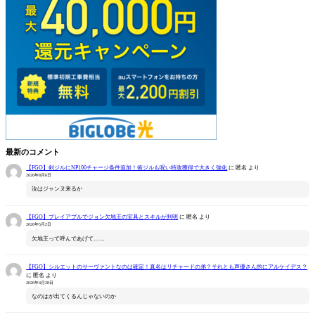
最新のコメント
【FGO】剣ジルにNP100チャージ条件追加！術ジルも呪い特攻獲得で大きく強化
に
匿名
より
2026年8月6日
汝はジャンヌ来るか
【FGO】プレイアブルでジョン欠地王の宝具とスキルが判明
に
匿名
より
2026年5月2日
欠地王って呼んであげて……
【FGO】シルエットのサーヴァントなのは確定！真名はリチャードの弟？それとも声優さん的にアルケイデス？
に
匿名
より
2026年4月28日
なのはが出てくるんじゃないのか