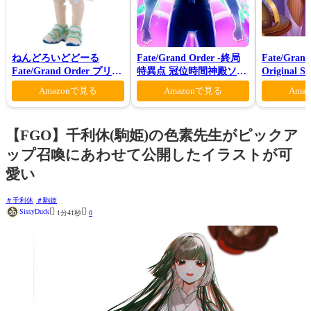
ねんどろいどどーる
Fate/Grand Order -終局
Fate/Grand
Fate/Grand Order プリテ
特異点 冠位時間神殿ソロ
Original S
ンダー/オベロン 爽やかサ
モン-(完全生産限定版)
VI(初回仕
Amazonで見る
Amazonで見る
Ama
マー・プリンスVer.
【FGO】千利休(駒姫)の色素先生がピックア
ップ召喚にあわせて公開したイラストが可
愛い
千利休
駒姫


SissyDuck
1分41秒
0