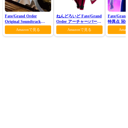
Fate/Grand Order
ねんどろいど Fate/Grand
Fate/Gran
Original Soundtrack
Order アーチャー/バーヴ
特異点 冠
Ⅶ(初回仕様限定盤)
ァン シー
モン-(完全
Amazonで見る
Amazonで見る
Ama