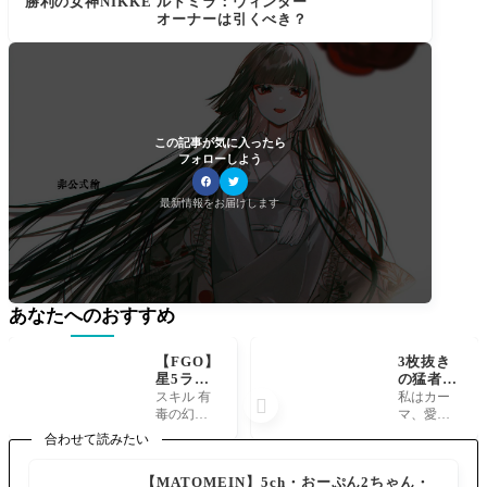
勝利の女神NIKKE ルドミラ：ウィンター
オーナーは引くべき？
この記事が気に入ったら
フォローしよう
最新情報をお届けします
あなたへのおすすめ
【FGO】
3枚抜き
星5ラン
の猛者
サービシ
も！メン
スキル 有
私はカー

ョーネの
テ明け
毒の幻想
マ、愛の
性能と霊
早々にカ
ゆうどく
神です。
合わせて読みたい
基再臨
ーマ召喚
のげんそ
カーマぁ
スキルで
に成功し
う A] 自身
ぁぁぁ！ p
【MATOMEIN】5ch・おーぷん2ちゃん・
毒、宝具
たマスタ
の弱体付
ic.twitter.co