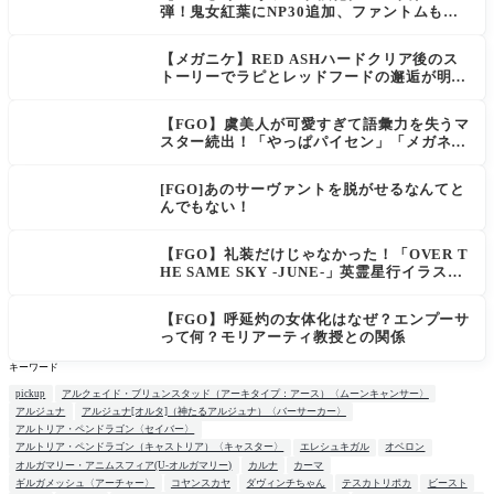
弾！鬼女紅葉にNP30追加、ファントムも大
幅強化
【メガニケ】RED ASHハードクリア後のス
トーリーでラピとレッドフードの邂逅が明か
される。ラピの正体の謎そしてレッドフード
さん30年寝てた。【勝利の女神NIKKE】
【FGO】虞美人が可愛すぎて語彙力を失うマ
スター続出！「やっぱパイセン」「メガネよ
い文明」
[FGO]あのサーヴァントを脱がせるなんてと
んでもない！
【FGO】礼装だけじゃなかった！「OVER T
HE SAME SKY -JUNE-」英霊星行イラスト
＆登場サーヴァントがピックアップ召喚に登
場
【FGO】呼延灼の女体化はなぜ？エンプーサ
って何？モリアーティ教授との関係
キーワード
pickup
アルクェイド・ブリュンスタッド（アーキタイプ：アース）〈ムーンキャンサー〉
アルジュナ
アルジュナ[オルタ]（神たるアルジュナ）〈バーサーカー〉
アルトリア・ペンドラゴン〈セイバー〉
アルトリア・ペンドラゴン（キャストリア）〈キャスター〉
エレシュキガル
オベロン
オルガマリー・アニムスフィア(U-オルガマリー)
カルナ
カーマ
ギルガメッシュ〈アーチャー〉
コヤンスカヤ
ダヴィンチちゃん
テスカトリポカ
ビースト