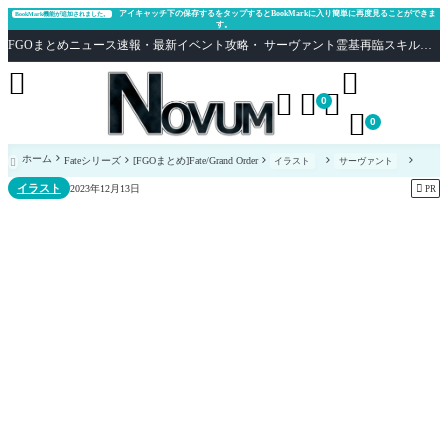
アイキャッチ下の保存するをタップするとBookMarkに入り簡単に再度見ることができま
BookMark機能が追加されました。
す。
FGOまとめニュース速報・最新イベント攻略・ サーヴァント霊基再臨スキル性能評価まとめ Fate/Grand Order





0

0
ホーム
Fateシリーズ
[FGOまとめ]Fate/Grand Order
イラスト
サーヴァント

イラスト

2023年12月13日
PR