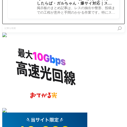
したらば・ガルちゃん・爆サイ対応｜スマ
でも毒付
ー達[FG
与成功率
m/PqEToTL
ホでまとめ記事を作れるアプリ FGOのまと
与で毒が
O復刻 徳
掲示板のまとめ記事は、レスの抽出や整形、投稿ま
を30%アッ
F7I — TZ9
め記事ができるまで
多いほど
川廻天迷
での工程が意外と手間のかかる作業です。特にスマ
プ(3ター
500(SAN4
特攻アッ
宮 大奥
ホで完結させようとすると、コ
ン)＆クリ
6)(@tz950
プの単体
ピックア
ティカル
0)Wed Jul 2
記
アタッカ
ップ召喚
威力を50%
2 09:21:43
事
ー
(日替り)]
アップ(3タ
+0000 2020
を
Twitter
ーン) ＋ 敵
とりあえ
検
まとめ
全
ず 10連で
索
カーマ