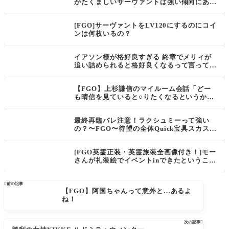
がたくましいサーヴァントは強い傾向にあ
る。おっと…心は硝子だぞ
[FGO]サーヴァントをLV120にするのにコイ
ンは何枚いるの？
イアソン様が格好良すぎる 終章でメリィが
追い詰められると格好良くなるって言ってた
けどほんと格好良い[FGO]アキレウス・イア
ソン・オリオンのギリシャ英雄トークも面白
【FGO】上杉謙信のマイルーム会話「どー
かった。
も晴信を見ていると○りたくなるというか何
というか」八華の備えは置いてきた！他先輩
ルーラー、サンバでサンタや卑弥呼宛て等
最終再臨バレ注意！ラクシュミーって強い
の？〜FGO〜待望の全体Quick宝具スカスカ
適正は？ビームは撃てます。
[FGO英霊正装・英霊旅装全画像付き！]モー
さんが礼装絵でイベントinできたということ
は他のキャラもこれから シナリオ限定で正
装・旅装来るかもしれないってことだよな

前の記事
【FGO】阿国ちゃんって意外と…あるよ
ね！
次の記事
