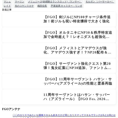
マシュ
マーリン
メリュジーヌ(妖精騎士ランスロット)〈ランサー〉
モルガン〈バーサーカー〉
レイド
光のコヤンスカヤ
織田信長
芦屋道満 キャスター・リンボ
新着記事
【FGO】剣ジルにNP100チャージ条件追
NEW
加！術ジルも呪い特攻獲得で大きく強化
【FGO】オルタニキにNP30＆秩序特攻追
加で金時超え？！レオニダスも超強化で
「低レアとは思えない」の反響
【FGO】メフィストとアマデウスが強
化、アマデウス強すぎ！？NP20配布＆Ar
ts44％強化に「最強でワロタ」の声
【FGO】サーヴァント強化クエスト第20
弾！鬼女紅葉にNP30追加、ファントムも
大幅強化
【FGO】11周年サーヴァント ハサン・サ
ッバーハ(アズライール)の性能と霊基再臨
11周年サーヴァントはハサン・サッバー
ハ（アズライール）【FGO Fes. 2026】
「Fate/Grand Order」カルデア放送局 1
1周年SPまとめ
FGOアンテナ
〇〇のカリスマみたいな固有スキルも好きだけど同じカリスマってスキルでランクがAとかBとか