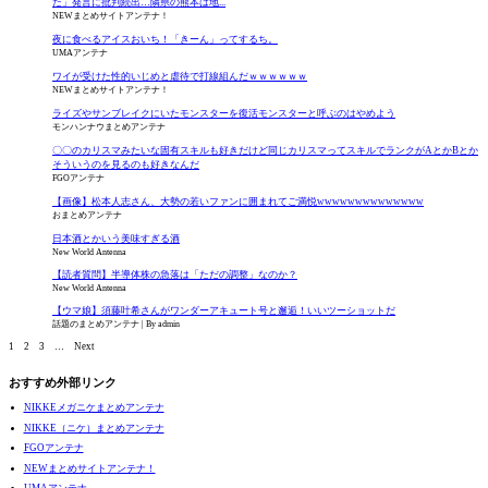
た」発言に批判続出…隣県の熊本は地...
NEWまとめサイトアンテナ！
夜に食べるアイスおいち！「きーん」ってするち。
UMAアンテナ
ワイが受けた性的いじめと虐待で打線組んだｗｗｗｗｗｗ
NEWまとめサイトアンテナ！
ライズやサンブレイクにいたモンスターを復活モンスターと呼ぶのはやめよう
モンハンナウまとめアンテナ
〇〇のカリスマみたいな固有スキルも好きだけど同じカリスマってスキルでランクがAとかBとか
そういうのを見るのも好きなんだ
FGOアンテナ
【画像】松本人志さん、大勢の若いファンに囲まれてご満悦wwwwwwwwwwwwww
おまとめアンテナ
日本酒とかいう美味すぎる酒
New World Antenna
【読者質問】半導体株の急落は「ただの調整」なのか？
New World Antenna
【ウマ娘】須藤叶希さんがワンダーアキュート号と邂逅！いいツーショットだ
話題のまとめアンテナ
By admin
1
2
3
…
Next
おすすめ外部リンク
NIKKEメガニケまとめアンテナ
NIKKE（ニケ）まとめアンテナ
FGOアンテナ
NEWまとめサイトアンテナ！
UMAアンテナ