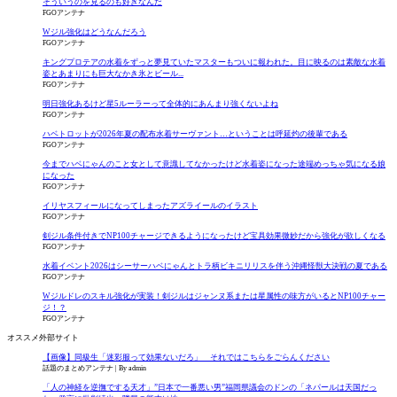
そういうのを見るのも好きなんだ
FGOアンテナ
Wジル強化はどうなんだろう
FGOアンテナ
キングプロテアの水着をずっと夢見ていたマスターもついに報われた。目に映るのは素敵な水着
姿とあまりにも巨大なかき氷とビール...
FGOアンテナ
明日強化あるけど星5ルーラーって全体的にあんまり強くないよね
FGOアンテナ
ハベトロットが2026年夏の配布水着サーヴァント…ということは呼延灼の後輩である
FGOアンテナ
今までハベにゃんのこと女として意識してなかったけど水着姿になった途端めっちゃ気になる娘
になった
FGOアンテナ
イリヤスフィールになってしまったアズライールのイラスト
FGOアンテナ
剣ジル条件付きでNP100チャージできるようになったけど宝具効果微妙だから強化が欲しくなる
FGOアンテナ
水着イベント2026はシーサーハベにゃんとトラ柄ビキニリリスを伴う沖縄怪獣大決戦の夏である
FGOアンテナ
Wジルドレのスキル強化が実装！剣ジルはジャンヌ系または星属性の味方がいるとNP100チャー
ジ！？
FGOアンテナ
オススメ外部サイト
【画像】同級生「迷彩服って効果ないだろ」 それではこちらをごらんください
話題のまとめアンテナ
By admin
「人の神経を逆撫でする天才」”日本で一番悪い男”福岡県議会のドンの「ネパールは天国だっ