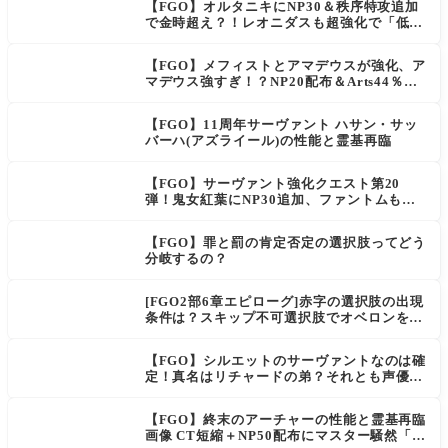
【FGO】オルタニキにNP30＆秩序特攻追加
で金時超え？！レオニダスも超強化で「低レ
アとは思えない」の反響
【FGO】メフィストとアマデウスが強化、ア
マデウス強すぎ！？NP20配布＆Arts44％強
化に「最強でワロタ」の声
【FGO】11周年サーヴァント ハサン・サッ
バーハ(アズライール)の性能と霊基再臨
【FGO】サーヴァント強化クエスト第20
弾！鬼女紅葉にNP30追加、ファントムも大
幅強化
【FGO】罪と罰の肯定否定の選択肢ってどう
分岐するの？
[FGO2部6章エピローグ]赤字の選択肢の出現
条件は？スキップ不可選択肢でオベロンを疑
う選択肢を選ぶと好感度（察しのよさ？）が
上がり出てくる
【FGO】シルエットのサーヴァントなのは確
定！真名はリチャードの弟？それとも声優さ
ん的にアルケイデス？
【FGO】終末のアーチャーの性能と霊基再臨
画像 CT短縮＋NP50配布にマスター騒然「普