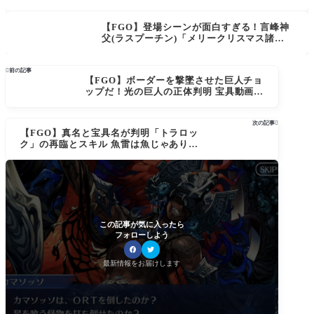
戦！「MELTY BLOOD: TYPE LUMINA」
ってどんなゲーム？
【FGO】登場シーンが面白すぎる！言峰神
父(ラスプーチン)「メリークリスマス諸
君。」「え、知らんし。誰、コイツ？」

前の記事
【FGO】ボーダーを撃墜させた巨人チョ
ップだ！光の巨人の正体判明 宝具動画あ
り
次の記事

【FGO】真名と宝具名が判明「トラロッ
ク」の再臨とスキル 魚雷は魚じゃありま
せん
この記事が気に入ったら
フォローしよう
最新情報をお届けします