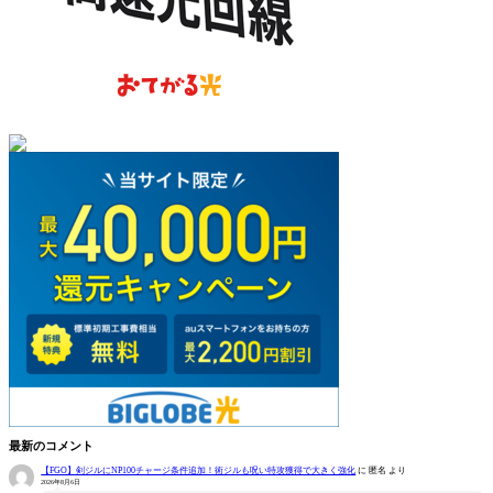
最新のコメント
【FGO】剣ジルにNP100チャージ条件追加！術ジルも呪い特攻獲得で大きく強化
に
匿名
より
2026年8月6日