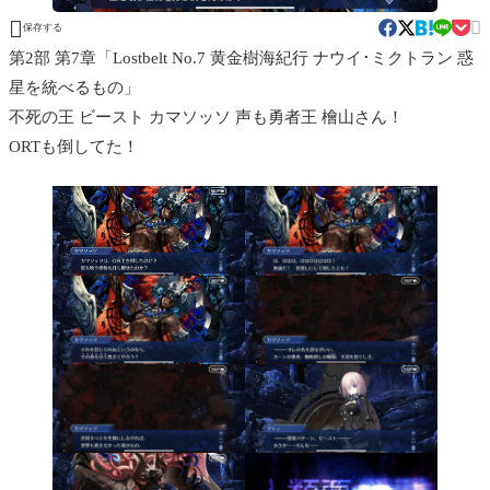


保存する
第2部 第7章「Lostbelt No.7 黄金樹海紀行 ナウイ･ミクトラン 惑
星を統べるもの」
不死の王 ビースト カマソッソ 声も勇者王 檜山さん！
ORTも倒してた！