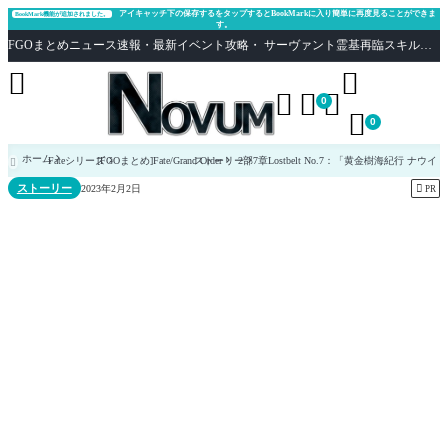
アイキャッチ下の保存するをタップするとBookMarkに入り簡単に再度見ることができま
BookMark機能が追加されました。
す。
FGOまとめニュース速報・最新イベント攻略・ サーヴァント霊基再臨スキル性能評価まとめ Fate/Grand Order





0

0
ホーム
Fateシリーズ
[FGOまとめ]Fate/Grand Order
ストーリー
2部7章Lostbelt No.7：「黄金樹海紀行 ナウ

ストーリー

2023年2月2日
PR