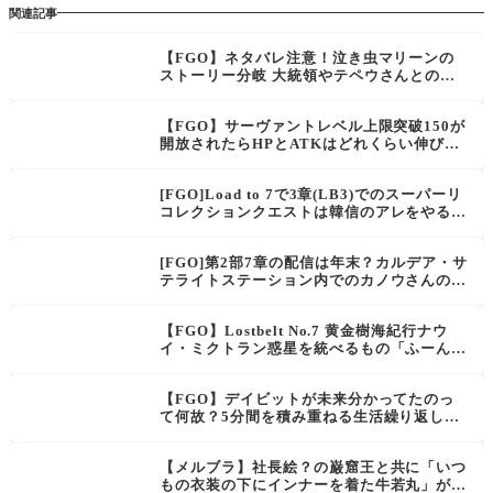
関連記事
【FGO】ネタバレ注意！泣き虫マリーンの
ストーリー分岐 大統領やテペウさんとの絡
みを見てると大好きになった。
【FGO】サーヴァントレベル上限突破150が
開放されたらHPとATKはどれくらい伸びる
のか？
[FGO]Load to 7で3章(LB3)でのスーパーリ
コレクションクエストは韓信のアレをやるの
かな？
[FGO]第2部7章の配信は年末？カルデア・サ
テライトステーション内でのカノウさんの発
言に注目が集まる。「ROAD TO ７」
【FGO】Lostbelt No.7 黄金樹海紀行ナウ
イ・ミクトラン惑星を統べるもの「ふーん、
何だ新入りか。座れよ、疲れているんだろ
う？」Spotlight Lostbelt No.6 最後に流れ
【FGO】デイビットが未来分かってたのっ
た予告映像
て何故？5分間を積み重ねる生活繰り返した
結果…
【メルブラ】社長絵？の巌窟王と共に「いつ
もの衣装の下にインナーを着た牛若丸」が参