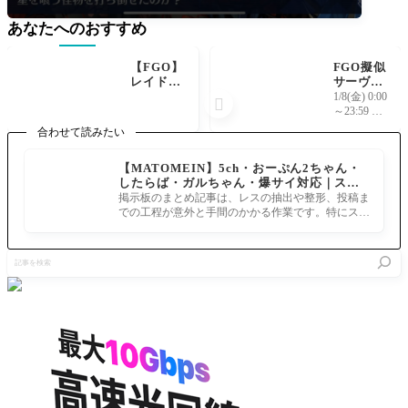
あなたへのおすすめ
【FGO】
FGO擬似
レイドネ
サーヴァ
コ108戦
ント論議
1/8(金) 0:00

終了！年
衛宮士郎
～23:59 2
末特番前
(村正)・
回目の村
合わせて読みたい
に無事終
遠坂凛
正ピック
了。
(イシュ
アップ！
【MATOMEIN】5ch・おーぷん2ちゃん・
タル )・
したらば・ガルちゃん・爆サイ対応｜スマ
間桐桜
ホでまとめ記事を作れるアプリ FGOのまと
(パール)
掲示板のまとめ記事は、レスの抽出や整形、投稿ま
め記事ができるまで
それぞれ
での工程が意外と手間のかかる作業です。特にスマ
のif礼装
ホで完結させようとすると、コ
記
事
を
検
索