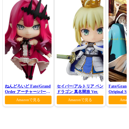
ねんどろいど Fate/Grand
セイバー/アルトリア ペン
Fate/Grand
Order アーチャー/バーヴ
ドラゴン 真名開放 Ver.
Original S
ァン シー
Ⅶ(初回仕
Amazonで見る
Amazonで見る
Ama