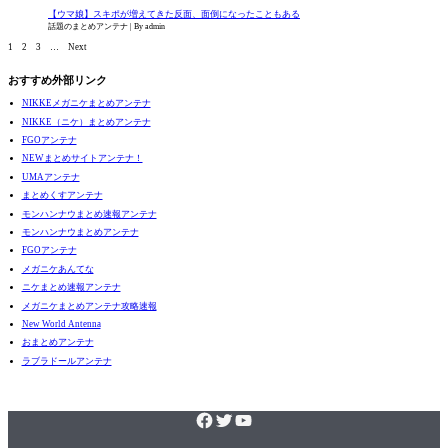
【ウマ娘】スキポが増えてきた反面、面倒になったこともある
話題のまとめアンテナ
By admin
1
2
3
…
Next
おすすめ外部リンク
NIKKEメガニケまとめアンテナ
NIKKE（ニケ）まとめアンテナ
FGOアンテナ
NEWまとめサイトアンテナ！
UMAアンテナ
まとめくすアンテナ
モンハンナウまとめ速報アンテナ
モンハンナウまとめアンテナ
FGOアンテナ
メガニケあんてな
ニケまとめ速報アンテナ
メガニケまとめアンテナ攻略速報
New World Antenna
おまとめアンテナ
ラブラドールアンテナ