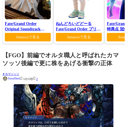
Fate/Grand Order
ねんどろいどどーる
Fate/Gran
Original Soundtrack
Fate/Grand Order プリテ
特異点 冠
Ⅶ(初回仕様限定盤)
ンダー/オベロン 爽やかサ
モン-(完全
Amazonで見る
Amazonで見る
Ama
マー・プリンスVer.
【FGO】前編でオルタ職人と呼ばれたカマ
ソッソ後編で更に株をあげる衝撃の正体
カマソッソ


SissyDuck
5分52秒
2