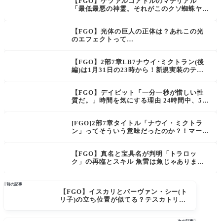
【FGO】ケツァルコアトルのマテリアル
「最低最悪の神霊。それがこのクソ蜘蛛ヤロ
ウデース！」巨大な蜘蛛の姿…もしかしてO
RT=テスカトリポカ？
【FGO】光体の巨人の正体は？あれこの光
のエフェクトって…
【FGO】2部7章LB7ナウイ･ミクトラン(後
編)は1月31日の23時から！新規実装のテス
カトリポカ・トラロックの宝具 エレちゃん
登場のCMまとめ
【FGO】デイビット「一分一秒が惜しい性
質だ。」時間を気にする理由 24時間中、5分
の事象しか記録できない。
[FGO]2部7章タイトル「ナウイ・ミクトラ
ン」ってそういう意味だったのか？！マーリ
ンのこの台詞を回収するのかな「次は直接、
私に会いに来るといい！その未来が最果ての
【FGO】真名と宝具名が判明「トラロッ
地の希望になると信じよう！」
ク」の再臨とスキル 魚雷は魚じゃありませ
ん

前の記事
【FGO】イスカリとバーヴァン・シー(ト
リ子)の立ち位置が似てる？テスカトリポ
カとケルヌンノス