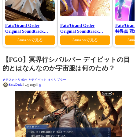
Fate/Grand Order
Fate/Grand Order
Fate/Gran
Original Soundtrack
Original Soundtrack
特異点 冠
Ⅶ(初回仕様限定盤)
VI(初回仕様限定盤)
モン-(完全
Amazonで見る
Amazonで見る
Ama
【FGO】冥界行シバルバー デイビットの目
的とはなんなのか宇宙服は何のため？
テスカトリポカ
デイビット
クリプター


SissyDuck
4分48秒
0