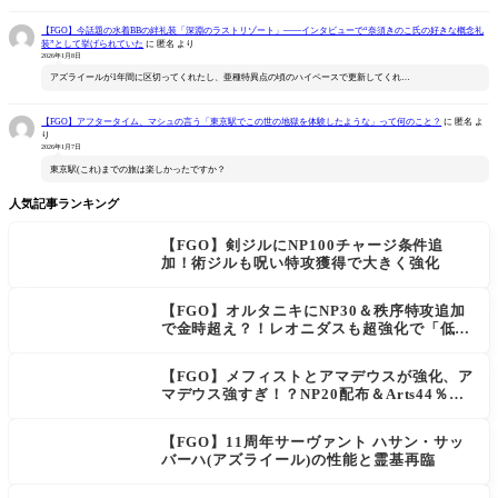
【FGO】今話題の水着BBの絆礼装「深淵のラストリゾート」――インタビューで“奈須きのこ氏の好きな概念礼
装”として挙げられていた
に
匿名
より
2026年1月8日
アズライールが1年間に区切ってくれたし、亜種特異点の頃のハイペースで更新してくれ…
【FGO】アフタータイム、マシュの言う「東京駅でこの世の地獄を体験したような」って何のこと？
に
匿名
よ
り
2026年1月7日
東京駅(これ)までの旅は楽しかったですか？
人気記事ランキング
【FGO】剣ジルにNP100チャージ条件追
加！術ジルも呪い特攻獲得で大きく強化
【FGO】オルタニキにNP30＆秩序特攻追加
で金時超え？！レオニダスも超強化で「低レ
アとは思えない」の反響
【FGO】メフィストとアマデウスが強化、ア
マデウス強すぎ！？NP20配布＆Arts44％強
化に「最強でワロタ」の声
【FGO】11周年サーヴァント ハサン・サッ
バーハ(アズライール)の性能と霊基再臨