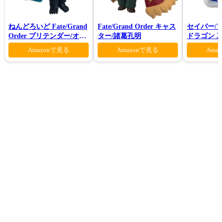
ねんどろいど Fate/Grand
Fate/Grand Order キャス
セイバー/
Order プリテンダー/オベ
ター/諸葛孔明
ドラゴン 真
ロン ヴォーティガーン
Amazonで見る
Amazonで見る
Ama