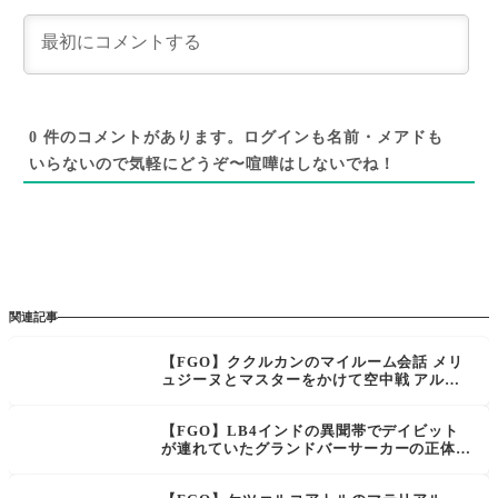
0
件のコメントがあります。ログインも名前・メアドも
いらないので気軽にどうぞ〜喧嘩はしないでね！
関連記事
【FGO】ククルカンのマイルーム会話 メリ
ュジーヌとマスターをかけて空中戦 アルク
への言及もあり
【FGO】LB4インドの異聞帯でデイビット
が連れていたグランドバーサーカーの正体確
定かインドで調子を崩していた模様