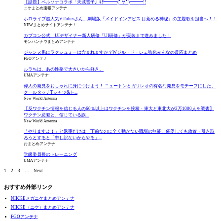
【話題】ペルソナコラボ「天城雪子」ｷﾀ━━━(ﾟ∀ﾟ)━━━!!
ニケまとめ速報アンテナ
ホロライブ超人気VTuberさん、劇場版『メイドインアビス 目覚める神秘』の主題歌を担当へ！！
NEWまとめサイトアンテナ！
カプコン公式 UIデザイナー新人研修「UI研修」が実装まで進みました！
モンハンナウまとめアンテナ
ジャンヌ系にラクシュミーは含まれますか？Wジル・ド・レェ強化みんなの反応まとめ
FGOアンテナ
ルラちは、あの性格で大きいから好き。
UMAアンテナ
偉人の発見をおしゃれに身につけよう！ ニュートンとガリレオの有名な発見をモチーフにした、
クールタッチTシャツ&ト...
New World Antenna
【反ワクチン情報を信じる人の60％以上はワクチンを接種・東大と東北大が3万1000人を調査】
ワクチン忌避と、信じている誤...
New World Antenna
「やりますよ！」と返事だけは一丁前なのに全く動かない職場の無能、催促しても放置→引き取
ろうとすると「申し訳ないからやる」...
おまとめアンテナ
学級委員長のトレーニング
UMAアンテナ
1
2
3
…
Next
おすすめ外部リンク
NIKKEメガニケまとめアンテナ
NIKKE（ニケ）まとめアンテナ
FGOアンテナ