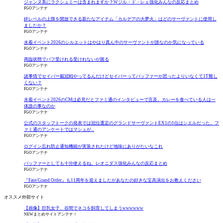
ジャンヌ系にラクシュミーは含まれますか？Wジル・ド・レェ強化みんなの反応まとめ
FGOアンテナ
絆レベルの上限を開放できる新たなアイテム「カルデアの大夢火」はどのサーヴァントに使用し
ましたか？
FGOアンテナ
水着イベント2026のシルエットはやはり真ん中のサーヴァントが誰なのか気になっている
FGOアンテナ
再臨状態でバフ受けれる受けれないが困る
FGOアンテナ
諸事情でセイバー戴冠戦やってるんだけどセイバーってバッファーが思ったよりいなくて1T難し
くない？
FGOアンテナ
水着イベント2026のCMは必見だとファミ通のインタビューで言及。カレーを食べている人は一
体誰の事なのか
FGOアンテナ
公式のスタッフトークの発表では冠位選定のグランドサーヴァントEX1の1位はシエルだった。フ
ァミ通のアンケートではマシュが...
FGOアンテナ
ログイン忘れ防止通知機能が実装されたけど地味にありがたいなこれ
FGOアンテナ
バッファーとしても十分使えるね。レオニダス強化みんなの反応まとめ
FGOアンテナ
『Fate/Grand Order』も11周年を迎えましたがあなたの好きな宝具演出をお教えください
FGOアンテナ
オススメ外部サイト
【画像】巨乳女子、谷間でネコを飼育してしまうwwwwww
NEWまとめサイトアンテナ！