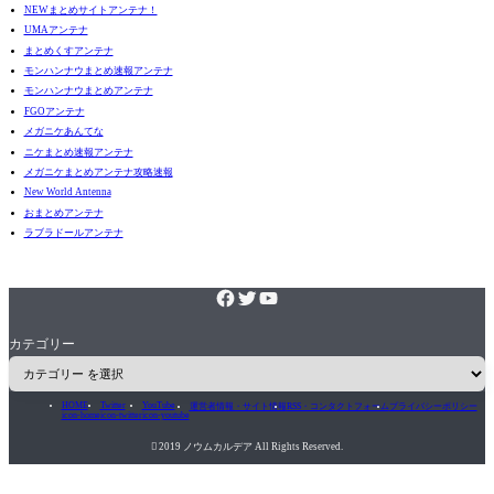
NEWまとめサイトアンテナ！
UMAアンテナ
まとめくすアンテナ
モンハンナウまとめ速報アンテナ
モンハンナウまとめアンテナ
FGOアンテナ
メガニケあんてな
ニケまとめ速報アンテナ
メガニケまとめアンテナ攻略速報
New World Antenna
おまとめアンテナ
ラブラドールアンテナ
カテゴリー
HOME
Twitter
YouTube
運営者情報・サイト情報
RSS・コンタクトフォーム
プライバシーポリシー
icon-home
icon-twitter
icon-youtube

2019 ノウムカルデア All Rights Reserved.