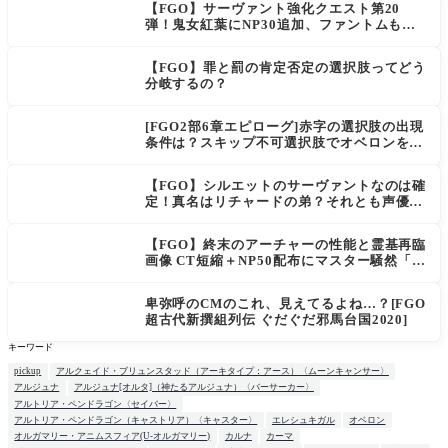
【FGO】サーヴァント強化クエスト第20
弾！鬼女紅葉にNP30追加、ファントムも大
幅強化
【FGO】罪と罰の肯定否定の選択肢ってどう
分岐するの？
[FGO2部6章エピローグ]赤字の選択肢の出現
条件は？スキップ不可選択肢でオベロンを疑
う選択肢を選ぶと好感度（察しのよさ？）が
上がり出てくる
【FGO】シルエットのサーヴァントなのは確
定！真名はリチャードの弟？それとも声優さ
ん的にアルケイデス？
【FGO】終末のアーチャーの性能と霊基再臨
画像 CT短縮＋NP50配布にマスター騒然「普
通に強い」「サポ性能高すぎ」
卑弥呼のCMのこれ、見えてるよね…？[FGO
超古代新撰組列伝 ぐだぐだ邪馬台国2020]
キーワード
pickup
アルクェイド・ブリュンスタッド（アーキタイプ：アース）〈ムーンキャンサー〉
アルジュナ
アルジュナ[オルタ]（神たるアルジュナ）〈バーサーカー〉
アルトリア・ペンドラゴン〈セイバー〉
アルトリア・ペンドラゴン（キャストリア）〈キャスター〉
エレシュキガル
オベロン
オルガマリー・アニムスフィア(U-オルガマリー)
カルナ
カーマ