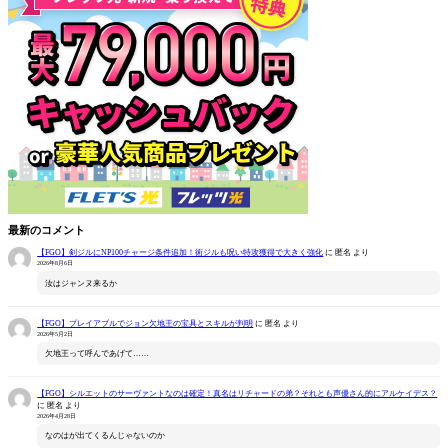
最新のコメント
【FGO】剣ジルにNP100チャージ条件追加！術ジルも呪い特攻獲得で大きく強化
に
匿名
より
2026年8月6日
汝はジャンヌ来るか
【FGO】プレイアブルでジョン欠地王の宝具とスキルが判明
に
匿名
より
2026年5月2日
欠地王って呼んであげて……
【FGO】シルエットのサーヴァントなのは確定！真名はリチャードの弟？それとも声優さん的にアルケイデス？
に
匿名
より
2026年4月28日
なのはが出てくるんじゃないのか