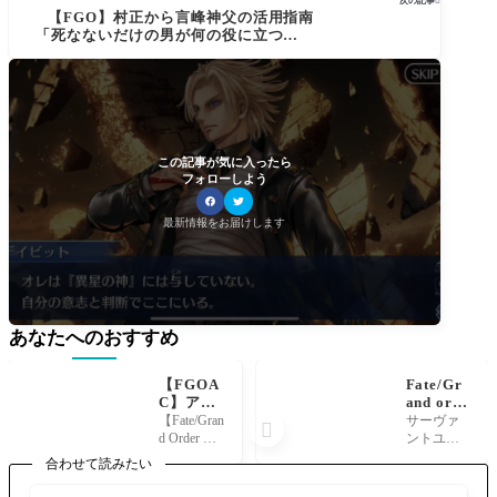
次の記事

【FGO】村正から言峰神父の活用指南
「死なないだけの男が何の役に立つか…
だと？」この戦法でオリュンポスで汎人
類史サーヴァントを薙ぎ倒したのでは？
この記事が気に入ったら
フォローしよう
最新情報をお届けします
あなたへのおすすめ
【FGOA
Fate/Gr
C】アー
and orde
ケードに
r 妖精円
【Fate/Gran
サーヴァ

アーチャ
卓領域が
d Order ウ
ントユニ
ー カー
想像以上
ィンター
バースで
合わせて読みたい
マちゃん
にに円卓
パーティ
マスタ
実装！
の騎士の
ー 2022-20
ー・アグ