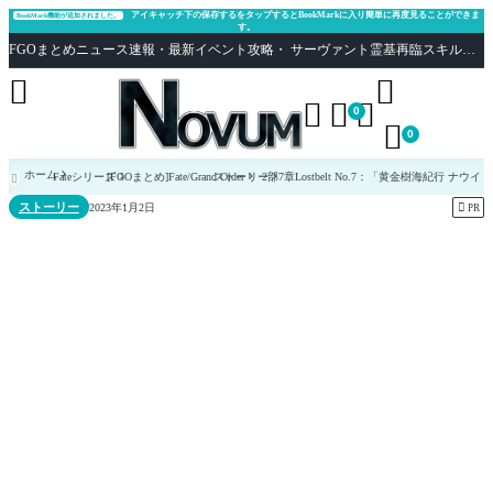
アイキャッチ下の保存するをタップするとBookMarkに入り簡単に再度見ることができま
BookMark機能が追加されました。
す。
FGOまとめニュース速報・最新イベント攻略・ サーヴァント霊基再臨スキル性能評価まとめ Fate/Grand Order





0

0
ホーム
Fateシリーズ
[FGOまとめ]Fate/Grand Order
ストーリー
2部7章Lostbelt No.7：「黄金樹海紀行 ナウ

ストーリー

2023年1月2日
PR