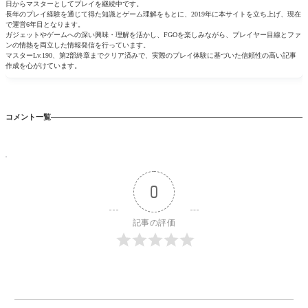
日からマスターとしてプレイを継続中です。
長年のプレイ経験を通じて得た知識とゲーム理解をもとに、2019年に本サイトを立ち上げ、現在
で運営6年目となります。
ガジェットやゲームへの深い興味・理解を活かし、FGOを楽しみながら、プレイヤー目線とファ
ンの情熱を両立した情報発信を行っています。
マスターLv.190、第2部終章までクリア済みで、実際のプレイ体験に基づいた信頼性の高い記事
作成を心がけています。
コメント一覧
0
記事の評価