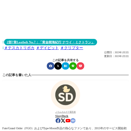
2部7章Lostbelt No.7：「黄金樹海紀行 ナウイ・ミクトラン」

テスカトリポカ
デイビット
クリプター

公開日：
2023年1月2日
更新日：
2023年1月2日
この記事を共有する
この記事を書いた人
ノウムカルデア運営者
SissyDuck
Fate/Grand Order（FGO）およびType-Moon作品の熱心なファンであり、2015年のサービス開始初