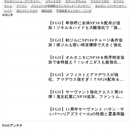
ギルガメッシュ〈アーチャー〉
コヤンスカヤ
ダヴィンチちゃん
テスカトリポカ
ビースト
マシュ
マーリン
メリュジーヌ(妖精騎士ランスロット)〈ランサー〉
モルガン〈バーサーカー〉
レイド
光のコヤンスカヤ
織田信長
芦屋道満 キャスター・リンボ
新着記事
【FGO】卑弥呼に全体NP30％配布が追
NEW
加！ジキル＆ハイドも大幅強化で「強す
ぎる」の声
【FGO】剣ジルにNP100チャージ条件追
加！術ジルも呪い特攻獲得で大きく強化
【FGO】オルタニキにNP30＆秩序特攻追
加で金時超え？！レオニダスも超強化で
「低レアとは思えない」の反響
【FGO】メフィストとアマデウスが強
化、アマデウス強すぎ！？NP20配布＆Ar
ts44％強化に「最強でワロタ」の声
【FGO】サーヴァント強化クエスト第20
弾！鬼女紅葉にNP30追加、ファントムも
大幅強化
【FGO】11周年サーヴァント ハサン・サ
ッバーハ(アズライール)の性能と霊基再臨
FGOアンテナ