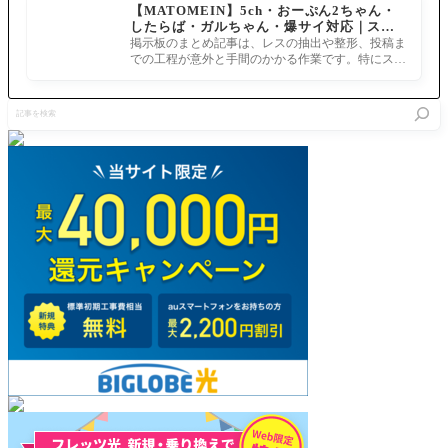
【MATOMEIN】5ch・おーぷん2ちゃん・
「FGOス
出番がな
23 北海道
ラヴェイ
したらば・ガルちゃん・爆サイ対応｜スマ
ペシャル
い。アグ
会場】FG
ンでも可
ホでまとめ記事を作れるアプリ FGOのまと
トークin
ラヴェイ
掲示板のまとめ記事は、レスの抽出や整形、投稿ま
Oスペシャ
め記事ができるまで
北海道」
ン実装厳
での工程が意外と手間のかかる作業です。特にスマ
ルトークin
しそうだ
ホで完結させようとすると、コ
北海道に
がここを
て
記
逃したら
事
チャンス
を
はあるか
検
索