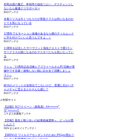
邪馬台国の魔王。卑弥呼の強化つよい…デスチェンジし
ないなら最適クリサポーター
FGOアンテナ
水着リリスは引くつもりだが実装クラスは何になるのか
とても気になっている
FGOアンテナ
12周年でもモーション改修があるなら槍のディルムッド
に手を付けていいと思うんですよ…！
FGOアンテナ
11周年を記念したサーヴァント強化クエストで星5ラン
サークラスが誰になるのかマスターたちも気になってい
る
FGOアンテナ
マシュ「11周年記念召喚とアズライールさんPU召喚が実
施中です先輩！後悔しない様に石を全て消費しましょ
う！」
FGOアンテナ
絆16のメリットが全然出てこないけど、普通に石がハチ
ャメチャに貰えるとかそんな感じ？
FGOアンテナ
メ外部サイト
【話題】SG!?クイーン（新島真）ｷﾀ━━━(ﾟ
∀ﾟ)━━━!!
ニケまとめ速報アンテナ
【悲報】親友と殴り合いの結果絶縁濃厚→…どっちが悪
いんだ？
NEWまとめサイトアンテナ！
【MHWs】ワイルズアセンダンスのためにPS5pro買おう
としたら転売価格ばかりじゃねーか