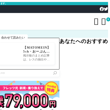
きます。


0
合わせて読みたい
あなたへのおすすめ
【MATOMEIN】
5ch・おーぷん2
ちゃん・したら
掲示板のまとめ記事
ば・ガルちゃん・
は、レスの抽出や整
爆サイ対応｜スマ
形、投稿までの工程
ホでまとめ記事を
が意外と手間のかか
作れるアプリ FG
る作業です。特にス
Oのまとめ記事が
マホで完結させよう
できるまで
とすると、コ