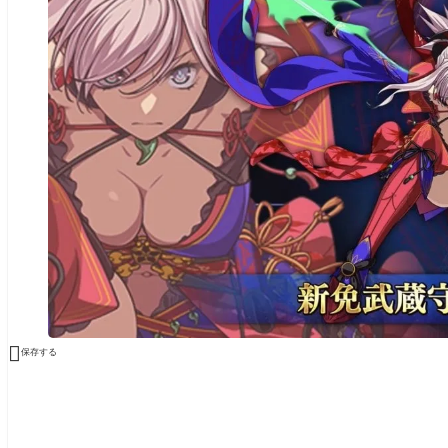

保存する