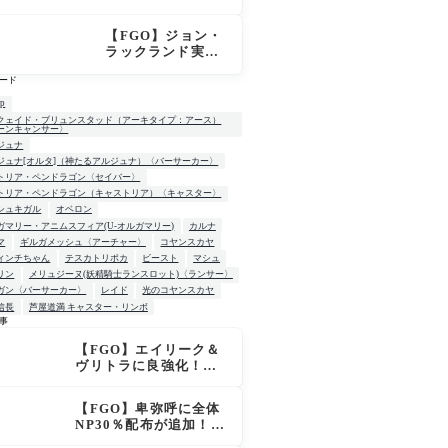
はずなのにモルガ
ンが未召喚表示に
【FGO】ジョン・
ならないのは何
ラックランド実
故？
装！スキル判明、
ード
B30＆NP30付与に
カリスマでサポ性
up
能は高め？再臨で
クェイド・ブリュンスタッド（アーキタイプ：アース）
ーンキャンサー〉
ワンコがついてき
ジュナ
てお得！
ジュナ[オルタ]（神たるアルジュナ）〈バーサーカー〉
トリア・ペンドラゴン〈セイバー〉
トリア・ペンドラゴン（キャストリア）〈キャスター〉
シュキガル
オベロン
ガマリー・アニムスフィア(U-オルガマリー)
カルナ
マ
ギルガメッシュ〈アーチャー〉
コヤンスカヤ
ィンチちゃん
テスカトリポカ
ビースト
マシュ
リン
メリュジーヌ(妖精騎士ランスロット)〈ランサー〉
ガン〈バーサーカー〉
レイド
光のコヤンスカヤ
信長
芦屋道満 キャスター・リンボ
事
【FGO】エイリーク＆
W
ヴリトラに良強化！宝
具火力アップ＆全体NP
20％配布で一気に使い
【FGO】卑弥呼に全体
やすく
NP30％配布が追加！ジ
キル＆ハイドも大幅強