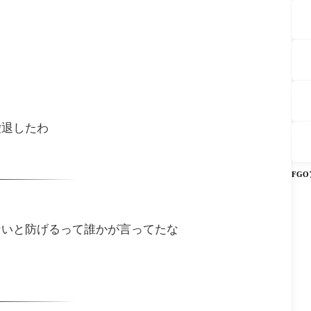
撤退したわ
FG
ないと防げるって誰かが言ってたな