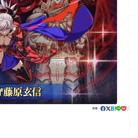

共有：