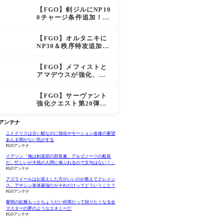
化で「強すぎる」の声
【FGO】剣ジルにNP10
0チャージ条件追加！術
ジルも呪い特攻獲得で
大きく強化
【FGO】オルタニキに
NP30＆秩序特攻追加で
金時超え？！レオニダ
スも超強化で「低レア
【FGO】メフィストと
とは思えない」の反響
アマデウスが強化、ア
マデウス強すぎ！？NP
20配布＆Arts44％強化
【FGO】サーヴァント
に「最強でワロタ」の
強化クエスト第20弾！
声
鬼女紅葉にNP30追加、
ファントムも大幅強化
Oアンテナ
ニトクリスは古い鯖なのに強化やモーション改修の要望
あんま聞かない気がする
FGOアンテナ
イアソン「俺は剣道部の部長兼、アルゴノーツの船長
だ。忙しいが大抵の人間に偉ぶれるので文句はない！」
FGOアンテナ
アズライールはお迎えした方がいいのか教えてクレメン
ス。アサシン単体最強だがそれだけってどういうこと？
FGOアンテナ
黎明の虹腕もっとちょうだい何周だって回りたくなる全
マスターの夢のようなエネミーだ
FGOアンテナ