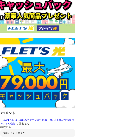
のコメント
【FGO】剣ジルにNP100チャージ条件追加！術ジルも呪い特攻獲得
で大きく強化
に
匿名
より
2026年8月6日
汝はジャンヌ来るか