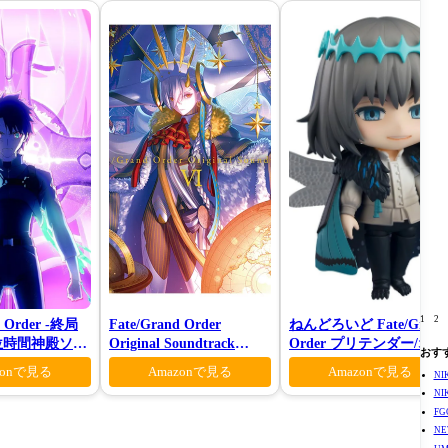
1
2
d Order -終局
Fate/Grand Order
ねんどろいど Fate/Grand
位時間神殿ソロ
Original Soundtrack
Order プリテンダー/オベ
おす
生産限定版)
VI(初回仕様限定盤)
ロン ヴォーティガーン
zonで見る
Amazonで見る
Amazonで見る
N
N
F
N