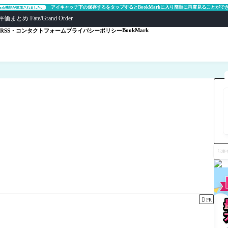
アイキャッチ下の保存するをタップするとBookMarkに入り簡単に再度見ることがで
Mark機能が追加されました。
ate/Grand Order
BookMark
RSS・コンタクトフォーム
プライバシーポリシー
記
事
を
検
索

PR