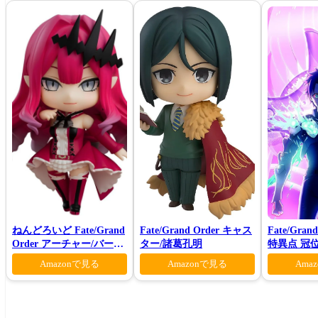
ねんどろいど Fate/Grand
Fate/Grand Order キャス
Fate/Gran
Order アーチャー/バーヴ
ター/諸葛孔明
特異点 冠
ァン シー
モン-(完全
Amazonで見る
Amazonで見る
Ama