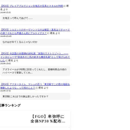
【FGO】プレイアブルでジョン欠地王の宝具とスキルが判明
に
匿
名
より
2026年5月2日
欠地王って呼んであげて……
【FGO】シルエットのサーヴァントなのは確定！真名はリチャード
の弟？それとも声優さん的にアルケイデス？
に
匿名
より
ねんどろいどどーる
Fate/Grand Order -終局
ねんどろいど 
2026年4月28日
Fate/Grand Order プリテ
特異点 冠位時間神殿ソロ
Order 
なのはが出てくるんじゃないのか
ンダー/オベロン 爽やかサ
モン-(完全生産限定版)
ァン シー
Amazonで見る
Amazonで見る
Ama
マー・プリンスVer.
【FGO】今話題の水着BBの絆礼装「深淵のラストリゾート」――
インタビューで“奈須きのこ氏の好きな概念礼装”として挙げられて
いた
に
匿名
より
2026年1月8日
アズライールが1年間に区切ってくれたし、亜種特異点の頃の
ハイペースで更新してくれ…
【FGO】アフタータイム、マシュの言う「東京駅でこの世の地獄を
体験したような」って何のこと？
に
匿名
より
2026年1月7日
東京駅(これ)までの旅は楽しかったですか？
記事ランキング
【FGO】卑弥呼に
全体NP30％配布が
追加！ジキル＆ハ