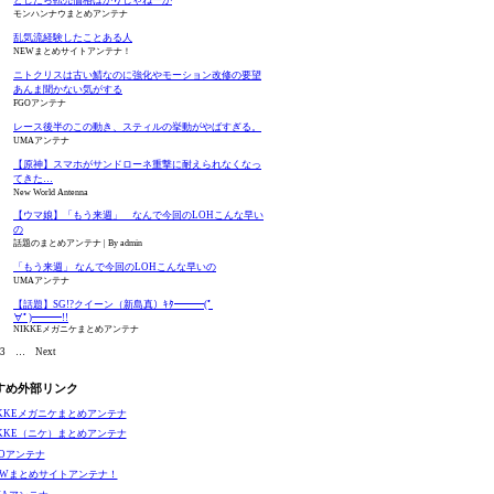
モンハンナウまとめアンテナ
乱気流経験したことある人
NEWまとめサイトアンテナ！
ニトクリスは古い鯖なのに強化やモーション改修の要望
あんま聞かない気がする
FGOアンテナ
レース後半のこの動き、スティルの挙動がやばすぎる。
UMAアンテナ
【原神】スマホがサンドローネ重撃に耐えられなくなっ
てきた…
New World Antenna
【ウマ娘】「もう来週」 なんで今回のLOHこんな早い
の
話題のまとめアンテナ
By admin
「もう来週」 なんで今回のLOHこんな早いの
UMAアンテナ
【話題】SG!?クイーン（新島真）ｷﾀ━━━(ﾟ
∀ﾟ)━━━!!
NIKKEメガニケまとめアンテナ
3
…
Next
Fate/Grand Order
ねんどろいど Fate/Grand
ねんどろ
Original Soundtrack
Order キャスター/マーリ
Fate/Gra
すめ外部リンク
Ⅶ(初回仕様限定盤)
ン 花の魔術師Ver.
ンダー/オ
Amazonで見る
Amazonで見る
Ama
IKKEメガニケまとめアンテナ
マー・プリン
IKKE（ニケ）まとめアンテナ
GOアンテナ
EWまとめサイトアンテナ！