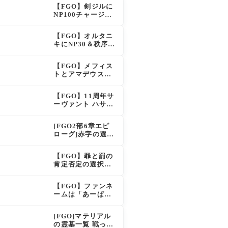
イドも大幅強化で
【FGO】剣ジルに
「強すぎる」の声
NP100チャージ条
件追加！術ジルも
呪い特攻獲得で大
【FGO】オルタニ
きく強化
キにNP30＆秩序特
攻追加で金時超
え？！レオニダス
【FGO】メフィス
も超強化で「低レ
トとアマデウスが
アとは思えない」
強化、アマデウス
の反響
強すぎ！？NP20配
【FGO】11周年サ
布＆Arts44％強化
ーヴァント ハサ
に「最強でワロ
ン・サッバーハ(ア
タ」の声
ズライール)の性能
[FGO2部6章エピ
と霊基再臨
ローグ]赤字の選択
肢の出現条件は？
スキップ不可選択
【FGO】罪と罰の
肢でオベロンを疑
肯定否定の選択肢
う選択肢を選ぶと
ってどう分岐する
好感度（察しのよ
の？
さ？）が上がり出
【FGO】ファンネ
てくる
ームは「あーぱー
ず」何が出処？本
日のスペチャ1,58
[FGO]マテリアル
5,300QP
の霊基一覧 戦った