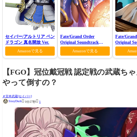
セイバー/アルトリア ペン
Fate/Grand Order
Fate/Grand
ドラゴン 真名開放 Ver.
Original Soundtrack
Original S
VI(初回仕様限定盤)
Ⅶ(初回仕
Amazonで見る
Amazonで見る
Ama
【FGO】冠位戴冠戦 認定戦の武蔵ち
やって倒すの？
宮本武蔵[セイバー]


SissyDuck
0分27秒
1