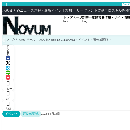

Book
FGOまとめニュース速報・最新イベント攻略・ サーヴァント霊基再臨スキル性能評価まとめ F
トップページ
記事一覧
運営者情報・サイト情報
home
blog
ホーム
Fateシリーズ
[FGOまとめ]Fate/Grand Order
イベント
冠位戴冠戦

SHARE:

コピー

保存

印刷
イベント
冠位戴冠戦
2025年5月23日