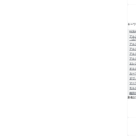
キーワ
pick
アル
〈ム
アル
アル
アル
アル
エレ
オル
カー
ダヴ
マー
モル
織田
新着記
NE