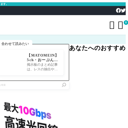
きます。


0
合わせて読みたい
あなたへのおすすめ
【MATOMEIN】
5ch・おーぷん2
ちゃん・したら
掲示板のまとめ記事
ば・ガルちゃん・
は、レスの抽出や整
爆サイ対応｜スマ
形、投稿までの工程
ホでまとめ記事を
が意外と手間のかか
作れるアプリ FG
る作業です。特にス
Oのまとめ記事が
マホで完結させよう
できるまで
とすると、コ