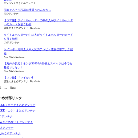
モンハンナウまとめアンテナ
周瑜そろそろFGOに実装されんかな…
FGOアンテナ
【ウマ娘】タイトルホルダーの中の人がタイトルホルダ
ーのカードを引く動画
話題のまとめアンテナ
By admin
タイトルホルダーの中の人がタイトルホルダーのカード
を引く動画
UMAアンテナ
レインボー池田直人＆元読売テレビ・佐藤佳奈アナが結
婚
New World Antenna
【海外の反応】ホンダS2000の外観とスペックは今でも
見劣りしない！
New World Antenna
【ウマ娘】「マイル」6
話題のまとめアンテナ
By admin
3
…
Next
すめ外部リンク
IKKEメガニケまとめアンテナ
IKKE（ニケ）まとめアンテナ
GOアンテナ
EWまとめサイトアンテナ！
MAアンテナ
とめくすアンテナ