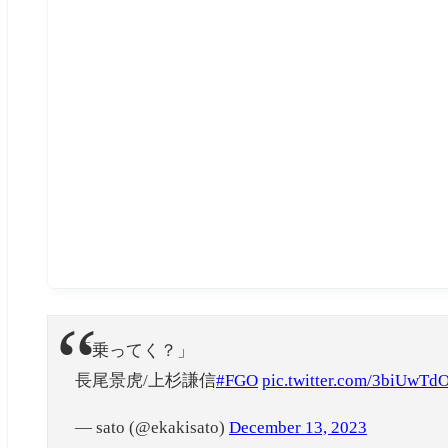
「乗ってく？」
長尾景虎/上杉謙信
#FGO
pic.twitter.com/3biUwTd
— sato (@ekakisato)
December 13, 2023