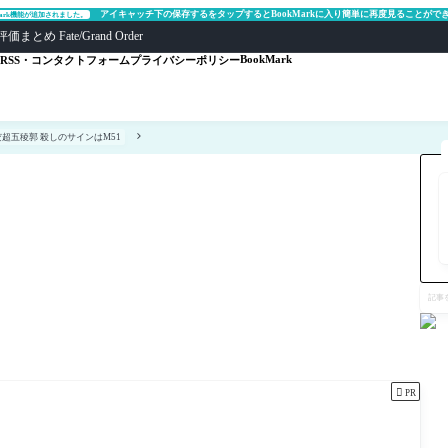
アイキャッチ下の保存するをタップするとBookMarkに入り簡単に再度見ることがで
Mark機能が追加されました。
ate/Grand Order
BookMark
RSS・コンタクトフォーム
プライバシーポリシー
だ超五稜郭 殺しのサインはM51
記
事
を
検
索

PR