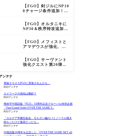
化で「強すぎる」の声
【FGO】剣ジルにNP10
0チャージ条件追加！術
ジルも呪い特攻獲得で
大きく強化
【FGO】オルタニキに
NP30＆秩序特攻追加で
金時超え？！レオニダ
スも超強化で「低レア
【FGO】メフィストと
とは思えない」の反響
アマデウスが強化、ア
マデウス強すぎ！？NP
20配布＆Arts44％強化
【FGO】サーヴァント
に「最強でワロタ」の
強化クエスト第20弾！
声
鬼女紅葉にNP30追加、
ファントムも大幅強化
Oアンテナ
周瑜そろそろFGOに実装されんかな…
FGOアンテナ
エイリークの強化は微妙？
FGOアンテナ
簡体字中国語版『FGO』10周年記念グローバル特別企画
「Fate/Grand Order OVER THE SAME S...
FGOアンテナ
「カルデア学園生徒会」モルガン編のバイノーラル聴き
終わったけど最高だったな…
FGOアンテナ
中国語版10周年を記念した「OVER THE SAME SKY all