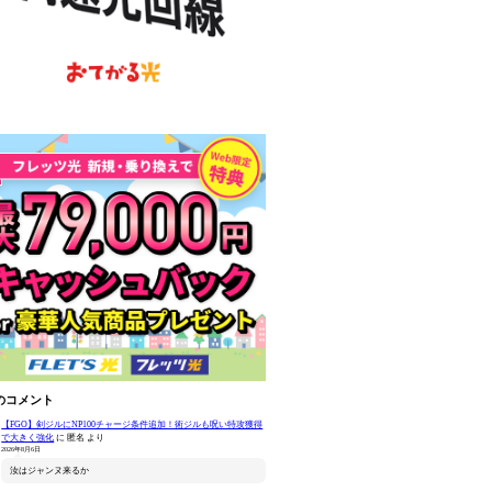
のコメント
【FGO】剣ジルにNP100チャージ条件追加！術ジルも呪い特攻獲得
で大きく強化
に
匿名
より
2026年8月6日
汝はジャンヌ来るか