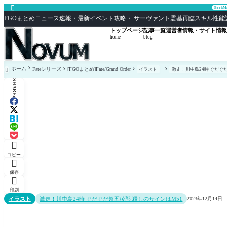

Book
FGOまとめニュース速報・最新イベント攻略・ サーヴァント霊基再臨スキル性能評価まとめ F
トップページ
記事一覧
運営者情報・サイト情報
home
blog
ホーム
Fateシリーズ
[FGOまとめ]Fate/Grand Order
イラスト
激走！川中島24時 ぐだぐ

SHARE:

コピー

保存

印刷
イラスト
激走！川中島24時 ぐだぐだ超五稜郭 殺しのサインはM51
2023年12月14日