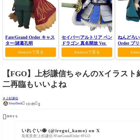
Fate/Grand Order キャス
セイバー/アルトリア ペン
ねんどろいど 
ター/諸葛孔明
ドラゴン 真名開放 Ver.
Order 
ロン ヴォ
Amazonで見る
Amazonで見る
Ama
【FGO】上杉謙信ちゃんのXイラスト
二再臨もいいよね
上杉謙信


SissyDuck
1分1秒
0

保存する
いれぐい🐝 (@iregui_kamo) on X
長尾景虎/上杉謙信 #FateGrandOrder #FGO