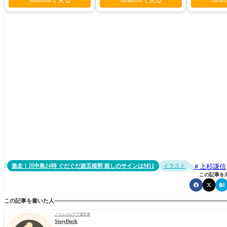
マー・プリンスVer.
激走！川中島24時 ぐだぐだ超五稜郭 殺しのサインはM51
イラスト
上杉謙信


この記事を
この記事を書いた人
ノウムカルデア運営者
SissyDuck