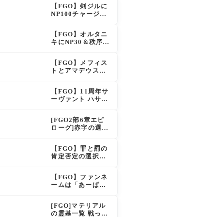
イドも大幅強化で
【FGO】剣ジルに
「強すぎる」の声
NP100チャージ条
件追加！術ジルも
呪い特攻獲得で大
【FGO】オルタニ
きく強化
キにNP30＆秩序特
攻追加で金時超
え？！レオニダス
【FGO】メフィス
も超強化で「低レ
トとアマデウスが
アとは思えない」
強化、アマデウス
の反響
強すぎ！？NP20配
【FGO】11周年サ
布＆Arts44％強化
ーヴァント ハサ
に「最強でワロ
ン・サッバーハ(ア
タ」の声
ズライール)の性能
[FGO2部6章エピ
と霊基再臨
ローグ]赤字の選択
肢の出現条件は？
スキップ不可選択
【FGO】罪と罰の
肢でオベロンを疑
肯定否定の選択肢
う選択肢を選ぶと
ってどう分岐する
好感度（察しのよ
の？
さ？）が上がり出
【FGO】ファンネ
てくる
ームは「あーぱー
ず」何が出処？本
日のスペチャ1,58
[FGO]マテリアル
5,300QP
の霊基一覧 戦った