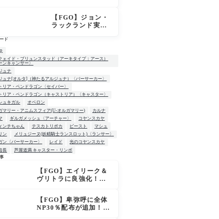
はずなのにモルガ
ンが未召喚表示に
【FGO】ジョン・
ならないのは何
ラックランド実
故？
装！スキル判明、
ード
B30＆NP30付与に
カリスマでサポ性
up
能は高め？再臨で
クェイド・ブリュンスタッド（アーキタイプ：アース）
ーンキャンサー〉
ワンコがついてき
ジュナ
てお得！
ジュナ[オルタ]（神たるアルジュナ）〈バーサーカー〉
トリア・ペンドラゴン〈セイバー〉
トリア・ペンドラゴン（キャストリア）〈キャスター〉
シュキガル
オベロン
ガマリー・アニムスフィア(U-オルガマリー)
カルナ
マ
ギルガメッシュ〈アーチャー〉
コヤンスカヤ
ィンチちゃん
テスカトリポカ
ビースト
マシュ
リン
メリュジーヌ(妖精騎士ランスロット)〈ランサー〉
ガン〈バーサーカー〉
レイド
光のコヤンスカヤ
信長
芦屋道満 キャスター・リンボ
事
【FGO】エイリーク＆
W
ヴリトラに良強化！宝
具火力アップ＆全体NP
20％配布で一気に使い
【FGO】卑弥呼に全体
やすく
NP30％配布が追加！ジ
キル＆ハイドも大幅強