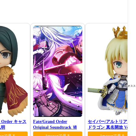
オスス
nd Order キャス
Fate/Grand Order
セイバー/アルトリア ペ
孔明
Original Soundtrack Ⅶ
ドラゴン 真名開放 Ver.
zonで見る
Amazonで見る
Amazonで見る