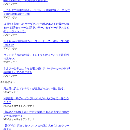
over the world」。武内崇さん描き下...
FGOアンテナ
「カルデア学園生徒会」（Live2D）体験映像よりモルガ
ン編が期間限定で公開
FGOアンテナ
11周年を記念したサーヴァント強化クエストの最後を飾
るのは星5セイバーと星3ランサー。セイバークラスはど
のサーヴァントに...
FGOアンテナ
わえちゃん槍戴冠戦のバッファーとして一躍トップに躍
り出たな
FGOアンテナ
ヴリトラ「皆が天特攻でインドラを殴るところを最前列
で見たい」
FGOアンテナ
きよひーは似たような立場の低レアバーサーカーの中で1
番割り食ってる気がする
FGOアンテナ
メ外部サイト
見た目に反してシナリオが激重だったウマ娘、貼る。
UMAアンテナ
X収益化、終了へ インプレゾンビやパクツイの一掃なる
か！？
NEWまとめサイトアンテナ！
【NASAが開発】着るだけで瞬時に-15℃冷却する冷感ポ
ン
ねんどろいど Fate/Grand
ねんどろいど Fate/Grand
Fate/Gran
ンチョ3,980円！
NEWまとめサイトアンテナ！
Order アーチャー/バーヴ
Order キャスター/マーリ
Original S
【MHWs】鍔迫り合いでオメガの強さ見せられるやつ一
ァン シー
ン 花の魔術師Ver.
Ⅶ(初回仕
Amazonで見る
Amazonで見る
Ama
番すき