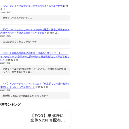
【FGO】プレイアブルでジョン欠地王の宝具とスキルが判明
に
匿
名
より
2026年5月2日
欠地王って呼んであげて……
【FGO】シルエットのサーヴァントなのは確定！真名はリチャード
の弟？それとも声優さん的にアルケイデス？
に
匿名
より
Fate/Grand Order -終局
Fate/Grand Order
ねんどろいど 
2026年4月28日
特異点 冠位時間神殿ソロ
Original Soundtrack
Order 
なのはが出てくるんじゃないのか
モン-(完全生産限定版)
Ⅶ(初回仕様限定盤)
ァン シー
Amazonで見る
Amazonで見る
Ama
【FGO】今話題の水着BBの絆礼装「深淵のラストリゾート」――
インタビューで“奈須きのこ氏の好きな概念礼装”として挙げられて
いた
に
匿名
より
2026年1月8日
アズライールが1年間に区切ってくれたし、亜種特異点の頃の
ハイペースで更新してくれ…
【FGO】アフタータイム、マシュの言う「東京駅でこの世の地獄を
体験したような」って何のこと？
に
匿名
より
2026年1月7日
東京駅(これ)までの旅は楽しかったですか？
記事ランキング
【FGO】卑弥呼に
全体NP30％配布が
追加！ジキル＆ハ