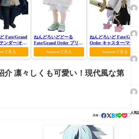
Fate/Grand
ねんどろいどどーる
ねんどろいど Fate/Grand
プリテンダー/オベ
Fate/Grand Order プリテ
Order キャスター/マーリ
ーティガーン
ンダー/オベロン 爽やかサ
ン 花の魔術師Ver.
zonで見る
Amazonで見る
Amazonで見る
マー・プリンスVer.
紹介 凛々しくも可愛い！現代風な第
人気

共有：