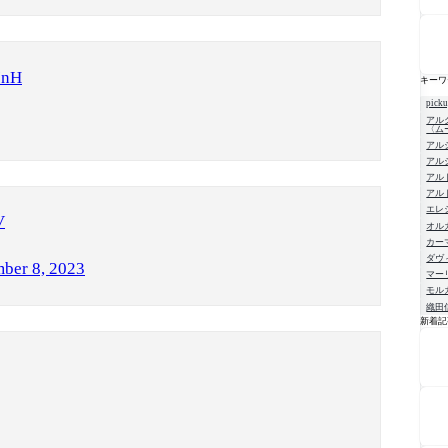
InH
キーワ
pick
アル
〈ム
アル
アル
アル
アル
エレ
V
オル
カー
ダヴ
ber 8, 2023
マー
モル
織田
新着記
NE