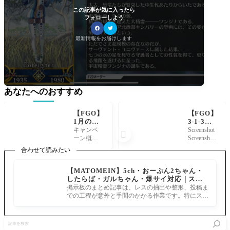
この記事が気に入ったら
フォローしよう
最新情報をお届けします
あなたへのおすすめ
【FGO】
【FGO】
1月の次
3-1-3で
回イベン
最終wav
キャンペ
Screenshot

ト参加条
eはHP80
ーン概要 2
Screenshot
件に向け
万ゴッホ
025年に開
Screenshot
合わせて読みたい
て奏章I
ちゃん！
幕を予定
クリア応
Lv.90+
している
【MATOMEIN】5ch・おーぷん2ちゃん・
援キャン
+鉱員と
「第2部 終
したらば・ガルちゃん・爆サイ対応｜スマ
ペーンが
の危険な
章」を全
ホでまとめ記事を作れるアプリ FGOのまと
開催！
交渉と90
掲示板のまとめ記事は、レスの抽出や整形、投稿ま
マスター
め記事ができるまで
+マスタ
での工程が意外と手間のかかる作業です。特にスマ
で迎える
ー達の周
ホで完結させようとすると、コ
ために、
回編成
メインク
記
エスト奏
事
章のクリ