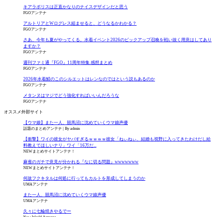
キアラポリスは正直かなりのナイスデザインだと思う
FGOアンテナ
アルトリアとWログレス組ませると、どうなるかわかる？
FGOアンテナ
さあ、今年も夏がやってくる。水着イベント2026のピックアップ召喚を戦い抜く用意はしてあり
ますか？
FGOアンテナ
週刊ファミ通『FGO』11周年特集 感想まとめ
FGOアンテナ
2026年水着鯖のこのシルエットはレンなのではという説もあるのか
FGOアンテナ
メタンヌはマジでどう強化すればいいんだろうな
FGOアンテナ
オススメ外部サイト
【ウマ娘】また一人、競馬沼に沈めていくウマ娘声優
話題のまとめアンテナ
By admin
【衝撃】ワイの彼女がヤバすぎるｗｗｗｗ彼女「ねぃねぃ、結婚も視野に入ってきたわけだし給
料教えてほしいナリ」ワイ「16万だ...
NEWまとめサイトアンテナ！
麻雀のガチで意見が分かれる『なに切る問題』wwwwwww
NEWまとめサイトアンテナ！
何故フクキタルは何処に行ってもカルトを形成してしまうのか
UMAアンテナ
また一人、競馬沼に沈めていくウマ娘声優
UMAアンテナ
久々に七輪焼きやるでー