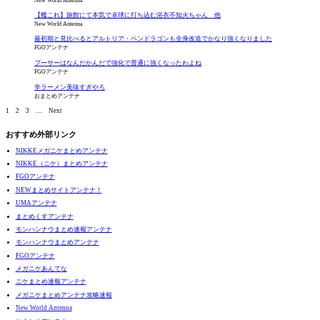
New World Antenna
【艦これ】旅館にて本気で卓球に打ち込む浴衣不知火ちゃん 他
New World Antenna
最初期と見比べるとアルトリア・ペンドラゴンも全身改造でかなり強くなりました
FGOアンテナ
プーサーはなんだかんだで強化で普通に強くなったわよね
FGOアンテナ
辛ラーメン美味すぎやろ
おまとめアンテナ
1
2
3
…
Next
おすすめ外部リンク
NIKKEメガニケまとめアンテナ
NIKKE（ニケ）まとめアンテナ
FGOアンテナ
NEWまとめサイトアンテナ！
UMAアンテナ
まとめくすアンテナ
モンハンナウまとめ速報アンテナ
モンハンナウまとめアンテナ
FGOアンテナ
メガニケあんてな
ニケまとめ速報アンテナ
メガニケまとめアンテナ攻略速報
New World Antenna