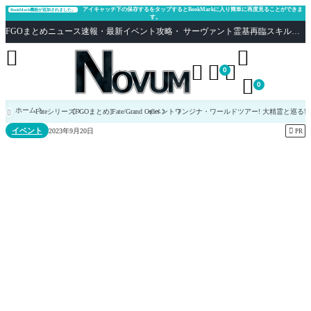
アイキャッチ下の保存するをタップするとBookMarkに入り簡単に再度見ることができま
BookMark機能が追加されました。
す。
FGOまとめニュース速報・最新イベント攻略・ サーヴァント霊基再臨スキル性能評価まとめ Fate/Grand Order





0

0
ホーム
Fateシリーズ
[FGOまとめ]Fate/Grand Order
イベント
ワンジナ・ワールドツアー! 大精霊と巡る

イベント

2023年9月20日
PR