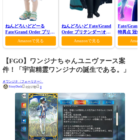
ねんどろいどどーる
ねんどろいど Fate/Grand
Fate/Gran
Fate/Grand Order プリテ
Order プリテンダー/オベ
特異点 冠
ンダー/オベロン 爽やかサ
ロン ヴォーティガーン
モン-(完全
Amazonで見る
Amazonで見る
Ama
マー・プリンスVer.
【FGO】ワンジナちゃんユニヴァース案
件！「宇宙精霊ワンジナの誕生である。」
ワンジナ〈フォーリナー〉


SissyDuck
0分57秒
0