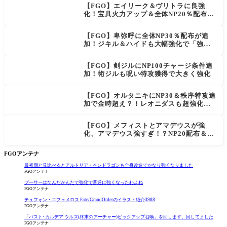
【FGO】エイリーク＆ヴリトラに良強
化！宝具火力アップ＆全体NP20％配布で
一気に使いやすく
【FGO】卑弥呼に全体NP30％配布が追
加！ジキル＆ハイドも大幅強化で「強す
ぎる」の声
【FGO】剣ジルにNP100チャージ条件追
加！術ジルも呪い特攻獲得で大きく強化
【FGO】オルタニキにNP30＆秩序特攻追
加で金時超え？！レオニダスも超強化で
「低レアとは思えない」の反響
【FGO】メフィストとアマデウスが強
化、アマデウス強すぎ！？NP20配布＆Ar
ts44％強化に「最強でワロタ」の声
FGOアンテナ
最初期と見比べるとアルトリア・ペンドラゴンも全身改造でかなり強くなりました
FGOアンテナ
プーサーはなんだかんだで強化で普通に強くなったわよね
FGOアンテナ
テュフォン・エフェメロス Fate/GrandOrderのイラスト紹介3988
FGOアンテナ
「パスト･カルデア ウルズ(終末のアーチャー)ピックアップ召喚」を回します。回してました
FGOアンテナ