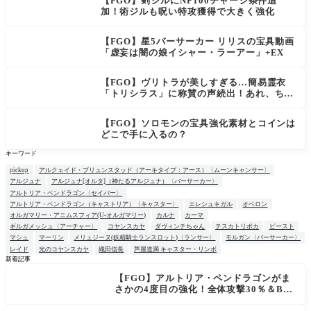
【FGO】剣ジルにNP100チャージ条件追
加！術ジルも呪い特攻獲得で大きく強化
【FGO】星5バーサーカー リリスの宝具動画
「虚妄は闇の娘イシャー・ラーアー」+EX
【FGO】ヴリトラが美しすぎる…簡易霊衣
「トリシラス」に称賛の声続出！あれ、ちっ
ちゃいわえは？
【FGO】ソロモンの宝具強化素材とコインは
どこで手に入るの？
キーワード
pickup
アルクェイド・ブリュンスタッド（アーキタイプ：アース）〈ムーンキャンサー〉
アルジュナ
アルジュナ[オルタ]（神たるアルジュナ）〈バーサーカー〉
アルトリア・ペンドラゴン〈セイバー〉
アルトリア・ペンドラゴン（キャストリア）〈キャスター〉
エレシュキガル
オベロン
オルガマリー・アニムスフィア(U-オルガマリー)
カルナ
カーマ
ギルガメッシュ〈アーチャー〉
コヤンスカヤ
ダヴィンチちゃん
テスカトリポカ
ビースト
マシュ
マーリン
メリュジーヌ(妖精騎士ランスロット)〈ランサー〉
モルガン〈バーサーカー〉
レイド
光のコヤンスカヤ
織田信長
芦屋道満 キャスター・リンボ
新着記事
【FGO】アルトリア・ペンドラゴンがま
NEW
さかの4度目の強化！全体攻撃30％＆B攻
撃時NP獲得ロムルスも良強化！