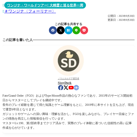
ワンジナ・ワールドツアー! 大精霊と巡る世界一周

ワンジナ〈フォーリナー〉

公開日：
2023年9月20日
更新日：
2023年9月20日
この記事を共有する
この記事を書いた人
ノウムカルデア運営者
SissyDuck
Fate/Grand Order（FGO）およびType-Moon作品の熱心なファンであり、2015年のサービス開始初
日からマスターとしてプレイを継続中です。
長年のプレイ経験を通じて得た知識とゲーム理解をもとに、2019年に本サイトを立ち上げ、現在
で運営6年目となります。
ガジェットやゲームへの深い興味・理解を活かし、FGOを楽しみながら、プレイヤー目線とファ
ンの情熱を両立した情報発信を行っています。
マスターLv.190、第2部終章までクリア済みで、実際のプレイ体験に基づいた信頼性の高い記事
作成を心がけています。