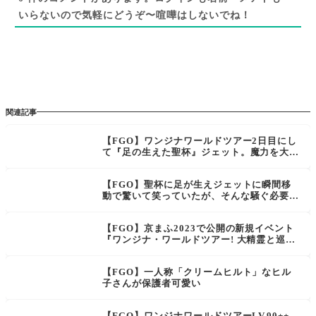
いらないので気軽にどうぞ〜喧嘩はしないでね！
関連記事
【FGO】ワンジナワールドツアー2日目にし
て『足の生えた聖杯』ジェット。魔力を大量
消費する噴射推進とは…
【FGO】聖杯に足が生えジェットに瞬間移
動で驚いて笑っていたが、そんな騒ぐ必要は
なかった件。イリヤやアイリなんて…
【FGO】京まふ2023で公開の新規イベント
『ワンジナ・ワールドツアー! 大精霊と巡る
世界一周』新規実装サーヴァントはサバフェ
ス2023にも登場の星5ワンジナ〈フォーリナ
【FGO】一人称「クリームヒルト」なヒル
ー〉宝具動画あり
子さんが保護者可愛い
【FGO】ワンジナワールドツアーLV.90++