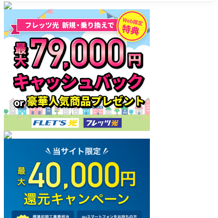
を
アを応援
検
する
索