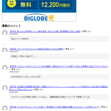
最新のコメント
【FGO】剣ジルにNP100チャージ条件追加！術ジルも呪い特攻獲得で大きく強化
に
匿名
より
2026年8月6日
汝はジャンヌ来るか
【FGO】プレイアブルでジョン欠地王の宝具とスキルが判明
に
匿名
より
2026年5月2日
欠地王って呼んであげて……
【FGO】シルエットのサーヴァントなのは確定！真名はリチャードの弟？それとも声優さん的にアルケイデス？
に
匿名
より
2026年4月28日
なのはが出てくるんじゃないのか
【FGO】今話題の水着BBの絆礼装「深淵のラストリゾート」――インタビューで“奈須きのこ氏の好きな概念礼
装”として挙げられていた
に
匿名
より
2026年1月8日
アズライールが1年間に区切ってくれたし、亜種特異点の頃のハイペースで更新してくれ…
【FGO】アフタータイム、マシュの言う「東京駅でこの世の地獄を体験したような」って何のこと？
に
匿名
よ
り