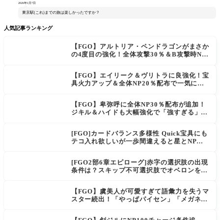
2026年1月7日
東京駅(これ)までの旅は楽しかったですか？
人気記事ランキング
【FGO】アルトリア・ペンドラゴンがまさか
の4度目の強化！全体攻撃30％＆B攻撃時NP
獲得ロムルスも良強化！
【FGO】エイリーク＆ヴリトラに良強化！宝
具火力アップ＆全体NP20％配布で一気に使
いやすく
【FGO】卑弥呼に全体NP30％配布が追加！
ジキル＆ハイドも大幅強化で「強すぎる」の
声
[FGO]カードバランス多様性 Quick宝具にも
テコ入れ欲しいが一歩間違えると星とNP楽
に稼げちゃうから調整難易度が高そう
[FGO2部6章エピローグ]赤字の選択肢の出現
条件は？スキップ不可選択肢でオベロンを疑
う選択肢を選ぶと好感度（察しのよさ？）が
上がり出てくる
【FGO】虞美人が可愛すぎて語彙力を失うマ
スター続出！「やっぱパイセン」「メガネよ
い文明」