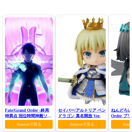
Fate/Grand Order -終局
セイバー/アルトリア ペン
ねんどろいど 
特異点 冠位時間神殿ソロ
ドラゴン 真名開放 Ver.
Order 
モン-(完全生産限定版)
ロン ヴォ
Amazonで見る
Amazonで見る
Ama