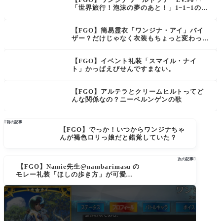
「世界旅行！泡沫の夢のあと！」1−1−1の変
則ラストはHP80万へファイスティオン マス
ター達の周回 これ90+のがドロップ美味くな
【FGO】簡易霊衣「ワンジナ・アイ」バイ
い？
ザー？だけじゃなく衣装もちょっと変わって
るー！
【FGO】イベント礼装「スマイル・ナイ
ト」かっぱえびせんですまない。
【FGO】アルテラとクリームヒルトってど
んな関係なの？ニーベルンゲンの歌

前の記事
【FGO】でっか！いつからワンジナちゃ
んが褐色ロリっ娘だと錯覚していた？
次の記事

【FGO】Namie先生@nambarimasu の
モレー礼装「ほしの歩き方」が可愛く効
果も強い