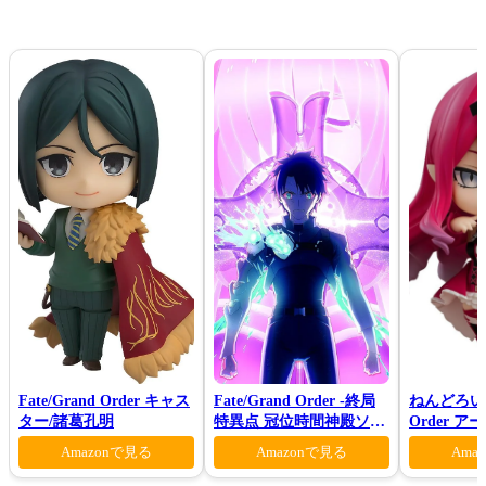
Fate/Grand Order キャス
Fate/Grand Order -終局
ねんどろいど 
ター/諸葛孔明
特異点 冠位時間神殿ソロ
Order 
モン-(完全生産限定版)
ァン シー
Amazonで見る
Amazonで見る
Ama