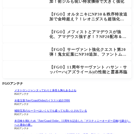
加！術ジルも呪い特攻獲得で大きく強化
【FGO】オルタニキにNP30＆秩序特攻追
加で金時超え？！レオニダスも超強化で
「低レアとは思えない」の反響
【FGO】メフィストとアマデウスが強
化、アマデウス強すぎ！？NP20配布＆Ar
ts44％強化に「最強でワロタ」の声
【FGO】サーヴァント強化クエスト第20
弾！鬼女紅葉にNP30追加、ファントムも
大幅強化
【FGO】11周年サーヴァント ハサン・サ
ッバーハ(アズライール)の性能と霊基再臨
FGOアンテナ
メタトロンジャンヌってわりと身長も胸もあるよね
FGOアンテナ
水着玉藻 Fate/GrandOrderのイラスト紹介3986
FGOアンテナ
補助宝具のルーラーはいくらでも盛っても良いとされている
FGOアンテナ
未召喚を掴むため「Fate/Grand Order」11周年を記念した「デスティニーオーダー召喚(七騎士)」
へと運命の勝...
FGOアンテナ