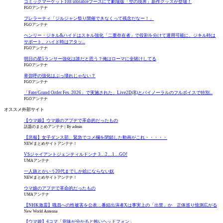
コミックマーケット108 ufotableブースにて劇場版「空の境界」新作グッズが登場！
FGOアンテナ
プレラーティ「ジルジャン祭り開催できなくって残念だなー！」
FGOアンテナ
ヘンリー・ジキル&ハイドはスキル強化「二重存在者」で役割を分けて運用可能に。ジキル時は
サポート、ハイド時はアタッ...
FGOアンテナ
明日の星5ランサー強化は誰だと思う？俺はローマに全賭けしてる
FGOアンテナ
卑弥呼の強化はぶっ壊れじゃない？
FGOアンテナ
「Fate/Grand Order Fes. 2026」で実施された、Live2D(R)とバイノーラルのフルボイスで特別...
FGOアンテナ
オススメ外部サイト
【ウマ娘】ウマ娘のアプデで革命的だったもの
話題のまとめアンテナ
By admin
【悲報】女子ダンス部、緊急でコメ欄を閉鎖した動画がこれ・・・・・
NEWまとめサイトアンテナ！
VSジャイアントジェンティルドンナ 3…2…1…GO!
UMAアンテナ
一人旅とかいう20代までしか絵にならない奴
NEWまとめサイトアンテナ！
ウマ娘のアプデで革命的だったもの
UMAアンテナ
【NHK激震】職員への性被害を公表…番組出演者Xは事実上の「出禁」か 正体巡り憶測広がる
New World Antenna
【ウマ娘】4コマ「意味が分かると怖いヘッドフォン」