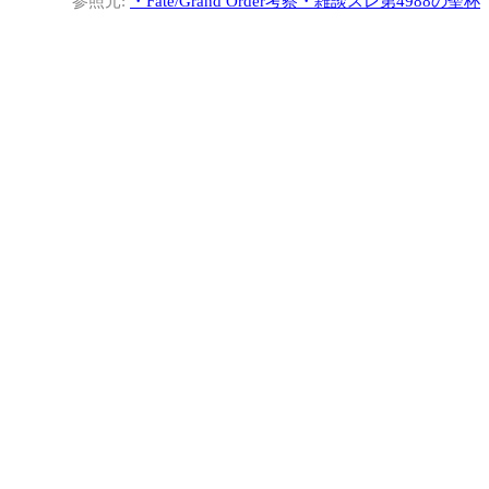
参照元:
・
Fate/Grand Order考察・雑談スレ第4988の聖杯