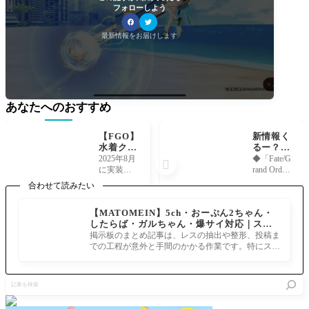
フォローしよう
最新情報をお届けします
あなたへのおすすめ
【FGO】
新情報く
水着クリ
るー？
ームヒル
「Fate/G
2025年8月
◆「Fate/G

トの絆礼
rand Or
に実装さ
rand Orde
装「素敵
der」ゲ
れた 水着
r」ゲスト
合わせて読みたい
な贈り物
ストトー
クリーム
トーク in
（サ
ク in 京
ヒルト(ラ
京まふ202
【MATOMEIN】5ch・おーぷん2ちゃん・
メ）」が
まふ202
イダー) の
3◆ 「京都
したらば・ガルちゃん・爆サイ対応｜スマ
おー、食
3 9月17
絆礼装
国際マン
ホでまとめ記事を作れるアプリ FGOのまと
べちゃう
日(日) 1
掲示板のまとめ記事は、レスの抽出や整形、投稿ま
「素敵な
ガ･アニメ
め記事ができるまで
ぞー！
1:10～
での工程が意外と手間のかかる作業です。特にスマ
贈り物
フェア202
なんてね
ホで完結させようとすると、コ
（サ
3」おこし
♪……待
メ）」を
やす大使
記
ちなさ
ご紹介し
の伊東健
事
い。なん
ます。効
人さん、
を
で今撮影
果は 味方
高橋李依
検