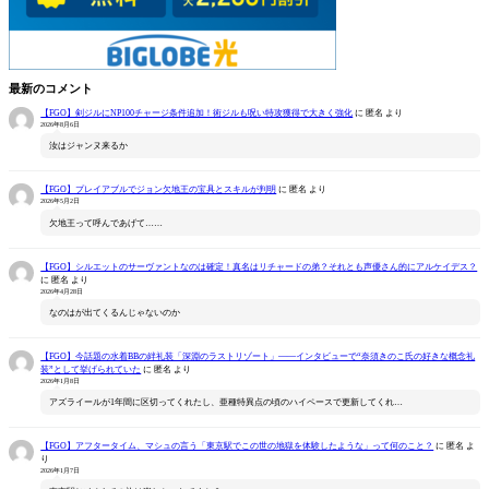
最新のコメント
【FGO】剣ジルにNP100チャージ条件追加！術ジルも呪い特攻獲得で大きく強化
に
匿名
より
2026年8月6日
汝はジャンヌ来るか
【FGO】プレイアブルでジョン欠地王の宝具とスキルが判明
に
匿名
より
2026年5月2日
欠地王って呼んであげて……
【FGO】シルエットのサーヴァントなのは確定！真名はリチャードの弟？それとも声優さん的にアルケイデス？
に
匿名
より
2026年4月28日
なのはが出てくるんじゃないのか
【FGO】今話題の水着BBの絆礼装「深淵のラストリゾート」――インタビューで“奈須きのこ氏の好きな概念礼
装”として挙げられていた
に
匿名
より
2026年1月8日
アズライールが1年間に区切ってくれたし、亜種特異点の頃のハイペースで更新してくれ…
【FGO】アフタータイム、マシュの言う「東京駅でこの世の地獄を体験したような」って何のこと？
に
匿名
よ
り
2026年1月7日