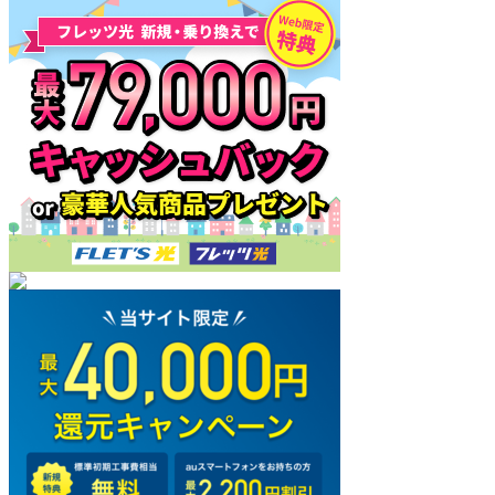
したの。
全体のBust
さん
索
er性