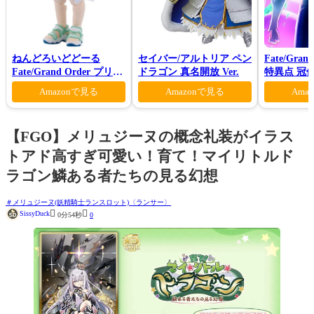
ねんどろいどどーる
セイバー/アルトリア ペン
Fate/Gran
Fate/Grand Order プリテ
ドラゴン 真名開放 Ver.
特異点 冠
ンダー/オベロン 爽やかサ
モン-(完全
Amazonで見る
Amazonで見る
Ama
マー・プリンスVer.
【FGO】メリュジーヌの概念礼装がイラス
トアド高すぎ可愛い！育て！マイリトルド
ラゴン鱗ある者たちの見る幻想
メリュジーヌ(妖精騎士ランスロット)〈ランサー〉


SissyDuck
0分54秒
0