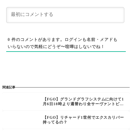
0
件のコメントがあります。ログインも名前・メアドも
いらないので気軽にどうぞ〜喧嘩はしないでね！
関連記事
【FGO】グランドグラフシステムに向けて1
月6日18時より週替わり全サーヴァントピッ
クアップ召喚を順次開催。セイバー、アーチ
ャー、ルーラーのリストが公開、リストにい
【FGO】リチャード1世何でエクスカリバー
ないサーヴァントは別の機会でPU
持ってるの？