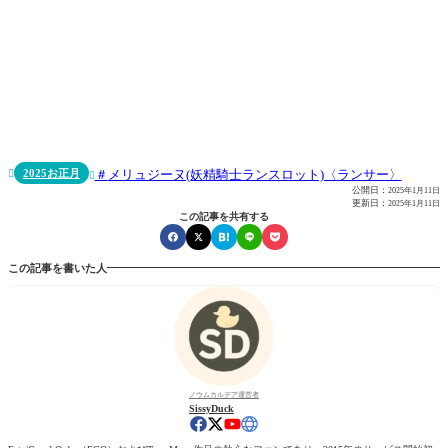
2025お正月
メリュジーヌ(妖精騎士ランスロット)〈ランサー〉


公開日：
2025年1月11日
更新日：
2025年1月11日
この記事を共有する
この記事を書いた人
ノウムカルデア運営者
SissyDuck