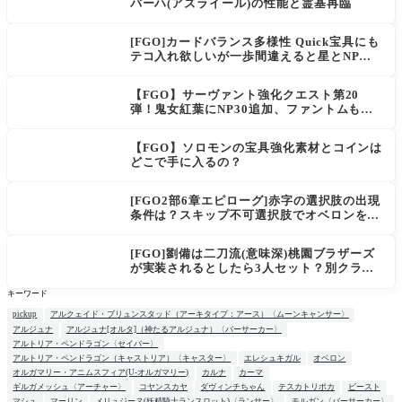
バーハ(アズライール)の性能と霊基再臨
[FGO]カードバランス多様性 Quick宝具にも
テコ入れ欲しいが一歩間違えると星とNP楽
に稼げちゃうから調整難易度が高そう
【FGO】サーヴァント強化クエスト第20
弾！鬼女紅葉にNP30追加、ファントムも大
幅強化
【FGO】ソロモンの宝具強化素材とコインは
どこで手に入るの？
[FGO2部6章エピローグ]赤字の選択肢の出現
条件は？スキップ不可選択肢でオベロンを疑
う選択肢を選ぶと好感度（察しのよさ？）が
上がり出てくる
[FGO]劉備は二刀流(意味深)桃園ブラザーズ
が実装されるとしたら3人セット？別クラス
呂布もお願いします。マスター達の三国志談
キーワード
義
pickup
アルクェイド・ブリュンスタッド（アーキタイプ：アース）〈ムーンキャンサー〉
アルジュナ
アルジュナ[オルタ]（神たるアルジュナ）〈バーサーカー〉
アルトリア・ペンドラゴン〈セイバー〉
アルトリア・ペンドラゴン（キャストリア）〈キャスター〉
エレシュキガル
オベロン
オルガマリー・アニムスフィア(U-オルガマリー)
カルナ
カーマ
ギルガメッシュ〈アーチャー〉
コヤンスカヤ
ダヴィンチちゃん
テスカトリポカ
ビースト
マシュ
マーリン
メリュジーヌ(妖精騎士ランスロット)〈ランサー〉
モルガン〈バーサーカー〉