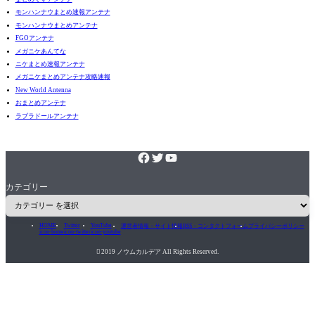
モンハンナウまとめ速報アンテナ
モンハンナウまとめアンテナ
FGOアンテナ
メガニケあんてな
ニケまとめ速報アンテナ
メガニケまとめアンテナ攻略速報
New World Antenna
おまとめアンテナ
ラブラドールアンテナ
カテゴリー
HOME
Twitter
YouTube
運営者情報・サイト情報
RSS・コンタクトフォーム
プライバシーポリシー
icon-home
icon-twitter
icon-youtube

2019 ノウムカルデア All Rights Reserved.