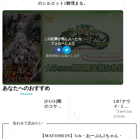
のシルエット2騎埋まる。
この記事が気に入ったら
フォローしよう
最新情報をお届けします
あなたへのおすすめ
[FGO]闇
LB7ナウ
のコヤン
イ･ミク
スカヤの
トランの
「Fate/Gran

宝具名、
新情報は
d Order」
ビースト
くるか？
第2部 第7
合わせて読みたい
IVの時と
スペシャ
章「Lostbel
名前は一
ルトーク
t No.7 黄金
【MATOMEIN】5ch・おーぷん2ちゃん・
緒だがエ
やスタッ
樹海紀行