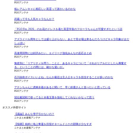
FGOアンテナ
低レアムンキャに相応しい英霊って誰かいるのかな
FGOアンテナ
武蔵って今も人気キャラなんか？
FGOアンテナ
「FGO Fes. 2026」のお花のドレスを着た英霊学装のフローラちゃんが可愛すぎたという話
FGOアンテナ
アズライール周年としては盛り上がらない。あとで見せ場は来るんだろうけどキャラ印象がまだ
しょぼい
FGOアンテナ
高速周回勢には好評みたい。エイリーク強化みんなの反応まとめ
FGOアンテナ
無差別に「リアリティを問う」ことと、あるキャラについて「それがリアルだとしたら興奮す
る」ということの間には、確かな違いが...
FGOアンテナ
石川由依ボイスいいよね…なんか最近は主人公キャラを担当することが多いのかな
FGOアンテナ
アテシちゃんに虎柄水着があると聞いて、早く鈴鹿さんと並べたいと思っている
FGOアンテナ
冠位戴冠戦で使ってると水着玉藻を強化してくれないかなって思う
FGOアンテナ
オススメ外部サイト
【議論】みんな雪子引かないの？
ニケまとめ速報アンテナ
【指摘】純粋に地上奪還を目指すネームドニケの部隊が少なすぎ
ニケまとめ速報アンテナ