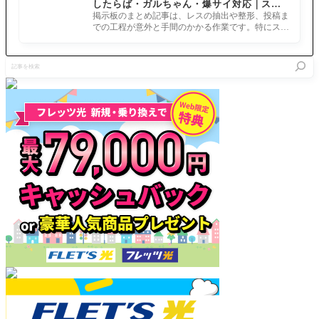
したらば・ガルちゃん・爆サイ対応｜スマ
ネミー時
フトーク
ナウイ･ミ
ホでまとめ記事を作れるアプリ FGOのまと
より効果
ありの
掲示板のまとめ記事は、レスの抽出や整形、投稿ま
クトラン
め記事ができるまで
的にパワ
「FGO
での工程が意外と手間のかかる作業です。特にスマ
惑星を統
ーアップ
ウィンタ
ホで完結させようとすると、コ
べるも
してる
ーパーテ
の」の新
記
「雷天日
ィー 202
情報があ
事
光・禍音
2-2023」
りそうな
を
星落火流
北海道会
のはFGO
検
錘 ツン
場 生放
スペシャ
索
グース
送2022
カ・ナイ
年12月2
ンドライ
4日(土) 1
ブ」
1:30より
スタート