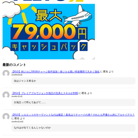
最新のコメント
【FGO】剣ジルにNP100チャージ条件追加！術ジルも呪い特攻獲得で大きく強化
に
匿名
より
2026年8月6日
汝はジャンヌ来るか
【FGO】プレイアブルでジョン欠地王の宝具とスキルが判明
に
匿名
より
2026年5月2日
欠地王って呼んであげて……
【FGO】シルエットのサーヴァントなのは確定！真名はリチャードの弟？それとも声優さん的にアルケイデス？
に
匿名
より
2026年4月28日
なのはが出てくるんじゃないのか