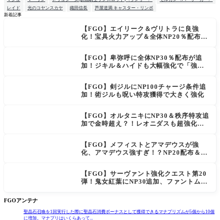
レイド
光のコヤンスカヤ
織田信長
芦屋道満 キャスター・リンボ
新着記事
【FGO】エイリーク＆ヴリトラに良強
NEW
化！宝具火力アップ＆全体NP20％配布で
一気に使いやすく
【FGO】卑弥呼に全体NP30％配布が追
加！ジキル＆ハイドも大幅強化で「強す
ぎる」の声
【FGO】剣ジルにNP100チャージ条件追
加！術ジルも呪い特攻獲得で大きく強化
【FGO】オルタニキにNP30＆秩序特攻追
加で金時超え？！レオニダスも超強化で
「低レアとは思えない」の反響
【FGO】メフィストとアマデウスが強
化、アマデウス強すぎ！？NP20配布＆Ar
ts44％強化に「最強でワロタ」の声
【FGO】サーヴァント強化クエスト第20
弾！鬼女紅葉にNP30追加、ファントムも
大幅強化
FGOアンテナ
聖晶石召喚を1回実行した際に聖晶石消費ボーナスとして獲得できるマナプリズムが5個から10個
に増加。マナプリはいくらあって...