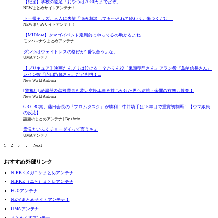
【絶望】学校の遠足「おやつは7000円までだぞ」
NEWまとめサイトアンテナ！
トー横キッズ、大人に失望「悩み相談しても○○されて終わり。傷つくだけ」
NEWまとめサイトアンテナ！
【MHNow】タマゴイベント定期的にやってるの助かるよね
モンハンナウまとめアンテナ
ダンツはウェイトレスの格好が1番似合うよな。
UMAアンテナ
【プリキュア】映画たんプリは泣ける！？かりん役『鬼頭明里さん』アラン役『島﨑信長さん』
レイン役『内山昂輝さん』だと判明！...
New World Antenna
[警視庁] 給湯器の点検業者を装い交換工事を持ちかけた男ら逮捕・余罪の有無も捜査！
New World Antenna
G3 CBC賞、藤田会長の『フロムダスク』が勝利！中井騎手は15年目で重賞初制覇！【ウマ娘民
の反応】
話題のまとめアンテナ
By admin
雪見だいふくチョーダイって言うキミ
UMAアンテナ
1
2
3
…
Next
おすすめ外部リンク
NIKKEメガニケまとめアンテナ
NIKKE（ニケ）まとめアンテナ
FGOアンテナ
NEWまとめサイトアンテナ！
UMAアンテナ
まとめくすアンテナ