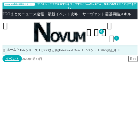
アイキャッチ下の保存するをタップするとBookMarkに入り簡単に再度見ることができま
BookMark機能が追加されました。
す。
FGOまとめニュース速報・最新イベント攻略・ サーヴァント霊基再臨スキル性能評価まとめ Fate/Grand Order





0

0
ホーム
Fateシリーズ
[FGOまとめ]Fate/Grand Order
イベント
2025お正月

イベント

2025年1月11日
PR