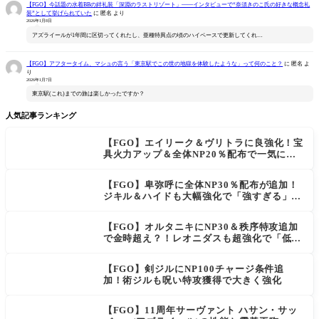
【FGO】今話題の水着BBの絆礼装「深淵のラストリゾート」――インタビューで“奈須きのこ氏の好きな概念礼
装”として挙げられていた
に
匿名
より
2026年1月8日
アズライールが1年間に区切ってくれたし、亜種特異点の頃のハイペースで更新してくれ…
【FGO】アフタータイム、マシュの言う「東京駅でこの世の地獄を体験したような」って何のこと？
に
匿名
よ
り
2026年1月7日
東京駅(これ)までの旅は楽しかったですか？
人気記事ランキング
【FGO】エイリーク＆ヴリトラに良強化！宝
具火力アップ＆全体NP20％配布で一気に使
いやすく
【FGO】卑弥呼に全体NP30％配布が追加！
ジキル＆ハイドも大幅強化で「強すぎる」の
声
【FGO】オルタニキにNP30＆秩序特攻追加
で金時超え？！レオニダスも超強化で「低レ
アとは思えない」の反響
【FGO】剣ジルにNP100チャージ条件追
加！術ジルも呪い特攻獲得で大きく強化
【FGO】11周年サーヴァント ハサン・サッ