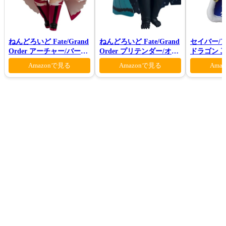
ねんどろいど Fate/Grand
ねんどろいど Fate/Grand
セイバー/
Order アーチャー/バーヴ
Order プリテンダー/オベ
ドラゴン 真
ァン シー
ロン ヴォーティガーン
Amazonで見る
Amazonで見る
Ama