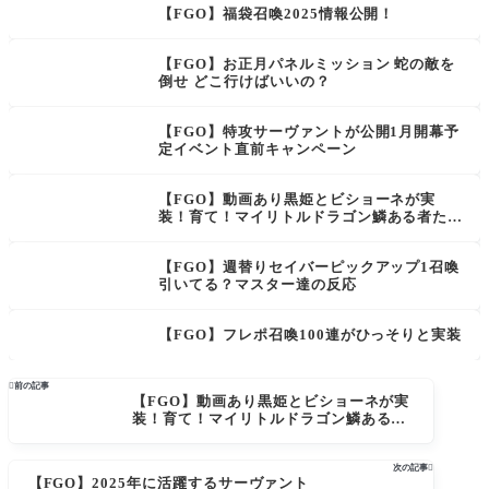
【FGO】福袋召喚2025情報公開！
【FGO】お正月パネルミッション 蛇の敵を
倒せ どこ行けばいいの？
【FGO】特攻サーヴァントが公開1月開幕予
定イベント直前キャンペーン
【FGO】動画あり黒姫とビショーネが実
装！育て！マイリトルドラゴン鱗ある者たち
の見る幻想カルデア･サテライトステーショ
ン福島会場まとめ
【FGO】週替りセイバーピックアップ1召喚
引いてる？マスター達の反応
【FGO】フレポ召喚100連がひっそりと実装

前の記事
【FGO】動画あり黒姫とビショーネが実
装！育て！マイリトルドラゴン鱗ある者
たちの見る幻想カルデア･サテライトステ
ーション福島会場まとめ
次の記事

【FGO】2025年に活躍するサーヴァント