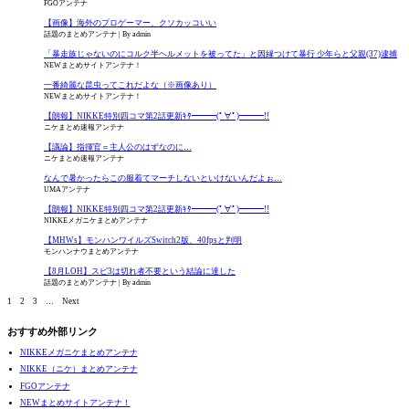
FGOアンテナ
【画像】海外のプロゲーマー、クソカッコいい
話題のまとめアンテナ
By admin
「暴走族じゃないのにコルク半ヘルメットを被ってた」と因縁つけて暴行 少年らと父親(37)逮捕
NEWまとめサイトアンテナ！
一番綺麗な昆虫ってこれだよな（※画像あり）
NEWまとめサイトアンテナ！
【朗報】NIKKE特別四コマ第2話更新ｷﾀ━━━(ﾟ∀ﾟ)━━━!!
ニケまとめ速報アンテナ
【議論】指揮官＝主人公のはずなのに…
ニケまとめ速報アンテナ
なんで暑かったらこの服着てマーチしないといけないんだよぉ…
UMAアンテナ
【朗報】NIKKE特別四コマ第2話更新ｷﾀ━━━(ﾟ∀ﾟ)━━━!!
NIKKEメガニケまとめアンテナ
【MHWs】モンハンワイルズSwitch2版、40fpsと判明
モンハンナウまとめアンテナ
【8月LOH】スピ3は切れ者不要という結論に達した
話題のまとめアンテナ
By admin
1
2
3
…
Next
おすすめ外部リンク
NIKKEメガニケまとめアンテナ
NIKKE（ニケ）まとめアンテナ
FGOアンテナ
NEWまとめサイトアンテナ！