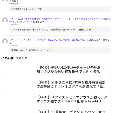
に
匿名
より
2026年4月28日
なのはが出てくるんじゃないのか
【FGO】今話題の水着BBの絆礼装「深淵のラストリゾート」――インタビューで“奈須きのこ氏の好きな概念礼
装”として挙げられていた
に
匿名
より
2026年1月8日
アズライールが1年間に区切ってくれたし、亜種特異点の頃のハイペースで更新してくれ…
【FGO】アフタータイム、マシュの言う「東京駅でこの世の地獄を体験したような」って何のこと？
に
匿名
よ
り
2026年1月7日
東京駅(これ)までの旅は楽しかったですか？
人気記事ランキング
【FGO】剣ジルにNP100チャージ条件追
加！術ジルも呪い特攻獲得で大きく強化
【FGO】オルタニキにNP30＆秩序特攻追加
で金時超え？！レオニダスも超強化で「低レ
アとは思えない」の反響
【FGO】メフィストとアマデウスが強化、ア
マデウス強すぎ！？NP20配布＆Arts44％強
化に「最強でワロタ」の声
【FGO】11周年サーヴァント ハサン・サッ