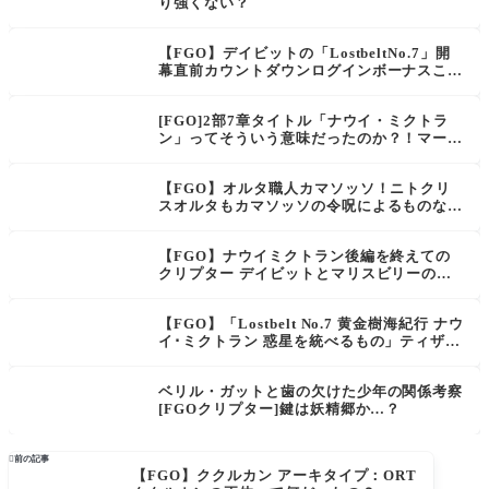
り強くない？
【FGO】デイビットの「LostbeltNo.7」開
幕直前カウントダウンログインボーナスこれ
背景が透けていってない？
[FGO]2部7章タイトル「ナウイ・ミクトラ
ン」ってそういう意味だったのか？！マーリ
ンのこの台詞を回収するのかな「次は直接、
私に会いに来るといい！その未来が最果ての
【FGO】オルタ職人カマソッソ！ニトクリ
地の希望になると信じよう！」
スオルタもカマソッソの令呪によるものなら
カルデア派遣の4騎目はオルタ化に令呪足り
ないのでは？
【FGO】ナウイミクトラン後編を終えての
クリプター デイビットとマリスビリーの謎
考察
【FGO】「Lostbelt No.7 黄金樹海紀行 ナウ
イ･ミクトラン 惑星を統べるもの」ティザー
PV 誰がどの台詞を喋ってる？
ベリル・ガットと歯の欠けた少年の関係考察
[FGOクリプター]鍵は妖精郷か…？

前の記事
【FGO】ククルカン アーキタイプ：ORT