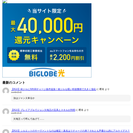
最新のコメント
【FGO】剣ジルにNP100チャージ条件追加！術ジルも呪い特攻獲得で大きく強化
に
匿名
より
2026年8月6日
汝はジャンヌ来るか
【FGO】プレイアブルでジョン欠地王の宝具とスキルが判明
に
匿名
より
2026年5月2日
欠地王って呼んであげて……
【FGO】シルエットのサーヴァントなのは確定！真名はリチャードの弟？それとも声優さん的にアルケイデス？