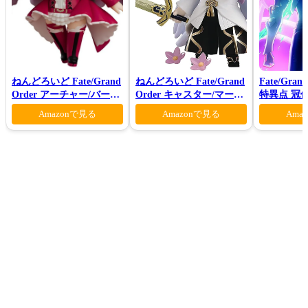
ねんどろいど Fate/Grand
ねんどろいど Fate/Grand
Fate/Gran
Order アーチャー/バーヴ
Order キャスター/マーリ
特異点 冠
ァン シー
ン 花の魔術師Ver.
モン-(完全
Amazonで見る
Amazonで見る
Ama