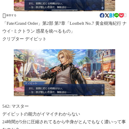


保存する
「Fate/Grand Order」第2部 第7章「Lostbelt No.7 黄金樹海紀行 ナ
ウイ･ミクトラン 惑星を統べるもの」
クリプター デイビット
542: マスター
デイビットの能力がイマイチわからない
24時間が5分に圧縮されてるから中身がとんでもなく濃いって事