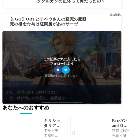
ククルカンの正体って何だったの？
次の記事

【FGO】ORTとテペウさんの直死の魔眼
死の概念付与は紅閻魔があのサーヴァン
トから…
この記事が気に入ったら
フォローしよう
最新情報をお届けします
あなたへのおすすめ
キリシュ
Fate/Gr
タリアが
and Ord
ブレイク
er考察
てかガチ
特異点Fか

ゲージひ
賢人グリ
で魔術世
ら続く謎