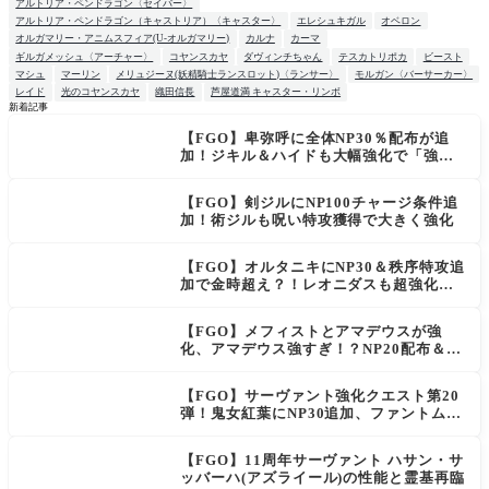
アルトリア・ペンドラゴン〈セイバー〉
アルトリア・ペンドラゴン（キャストリア）〈キャスター〉
エレシュキガル
オベロン
オルガマリー・アニムスフィア(U-オルガマリー)
カルナ
カーマ
ギルガメッシュ〈アーチャー〉
コヤンスカヤ
ダヴィンチちゃん
テスカトリポカ
ビースト
マシュ
マーリン
メリュジーヌ(妖精騎士ランスロット)〈ランサー〉
モルガン〈バーサーカー〉
レイド
光のコヤンスカヤ
織田信長
芦屋道満 キャスター・リンボ
新着記事
【FGO】卑弥呼に全体NP30％配布が追
NEW
加！ジキル＆ハイドも大幅強化で「強す
ぎる」の声
【FGO】剣ジルにNP100チャージ条件追
加！術ジルも呪い特攻獲得で大きく強化
【FGO】オルタニキにNP30＆秩序特攻追
加で金時超え？！レオニダスも超強化で
「低レアとは思えない」の反響
【FGO】メフィストとアマデウスが強
化、アマデウス強すぎ！？NP20配布＆Ar
ts44％強化に「最強でワロタ」の声
【FGO】サーヴァント強化クエスト第20
弾！鬼女紅葉にNP30追加、ファントムも
大幅強化
【FGO】11周年サーヴァント ハサン・サ
ッバーハ(アズライール)の性能と霊基再臨