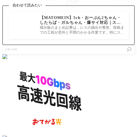
っさげて
ム キャ
界変える
合わせて読みたい
単身戦い
スター
レベルの
に来たん
クー・フ
化け物な
【MATOMEIN】5ch・おーぷん2ちゃん・
だが…？
ーリンは
んだなキ
したらば・ガルちゃん・爆サイ対応｜スマ
[FGO]そ
やはりオ
リ様 へい
ホでまとめ記事を作れるアプリ FGOのまと
してメテ
ーディン
掲示板のまとめ記事は、レスの抽出や整形、投稿ま
よーかる
め記事ができるまで
オを撃っ
が混ざっ
での工程が意外と手間のかかる作業です。特にスマ
でらっく
てきた。
てる？
ホで完結させようとすると、コ
す！ キリ
シュタリ
記
ア様がブ
事
レイクゲ
を
ージひっ
検
さげて
索