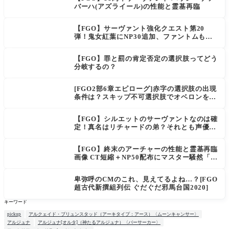
バーハ(アズライール)の性能と霊基再臨
【FGO】サーヴァント強化クエスト第20
弾！鬼女紅葉にNP30追加、ファントムも大
幅強化
【FGO】罪と罰の肯定否定の選択肢ってどう
分岐するの？
[FGO2部6章エピローグ]赤字の選択肢の出現
条件は？スキップ不可選択肢でオベロンを疑
う選択肢を選ぶと好感度（察しのよさ？）が
上がり出てくる
【FGO】シルエットのサーヴァントなのは確
定！真名はリチャードの弟？それとも声優さ
ん的にアルケイデス？
【FGO】終末のアーチャーの性能と霊基再臨
画像 CT短縮＋NP50配布にマスター騒然「普
通に強い」「サポ性能高すぎ」
卑弥呼のCMのこれ、見えてるよね…？[FGO
超古代新撰組列伝 ぐだぐだ邪馬台国2020]
キーワード
pickup
アルクェイド・ブリュンスタッド（アーキタイプ：アース）〈ムーンキャンサー〉
アルジュナ
アルジュナ[オルタ]（神たるアルジュナ）〈バーサーカー〉