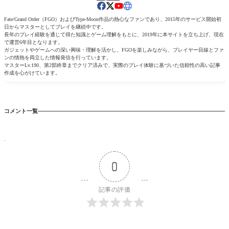
Fate/Grand Order（FGO）およびType-Moon作品の熱心なファンであり、2015年のサービス開始初
日からマスターとしてプレイを継続中です。
長年のプレイ経験を通じて得た知識とゲーム理解をもとに、2019年に本サイトを立ち上げ、現在
で運営6年目となります。
ガジェットやゲームへの深い興味・理解を活かし、FGOを楽しみながら、プレイヤー目線とファ
ンの情熱を両立した情報発信を行っています。
マスターLv.190、第2部終章までクリア済みで、実際のプレイ体験に基づいた信頼性の高い記事
作成を心がけています。
コメント一覧
0
記事の評価