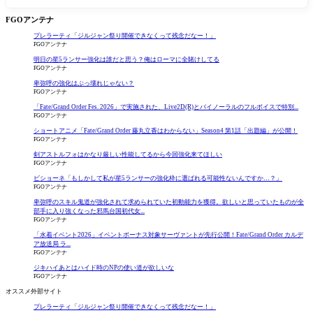
FGOアンテナ
プレラーティ「ジルジャン祭り開催できなくって残念だなー！」
FGOアンテナ
明日の星5ランサー強化は誰だと思う？俺はローマに全賭けしてる
FGOアンテナ
卑弥呼の強化はぶっ壊れじゃない？
FGOアンテナ
「Fate/Grand Order Fes. 2026」で実施された、Live2D(R)とバイノーラルのフルボイスで特別...
FGOアンテナ
ショートアニメ「Fate/Grand Order 藤丸立香はわからない」Season4 第1話「出題編」が公開！
FGOアンテナ
剣アストルフォはかなり厳しい性能してるから今回強化来てほしい
FGOアンテナ
ビショーネ「もしかして私が星5ランサーの強化枠に選ばれる可能性ないんですか…？」
FGOアンテナ
卑弥呼のスキル鬼道が強化されて求められていた初動能力を獲得。欲しいと思っていたものが全
部手に入り強くなった邪馬台国初代女...
FGOアンテナ
「水着イベント2026」イベントボーナス対象サーヴァントが先行公開！Fate/Grand Order カルデ
ア放送局 ラ...
FGOアンテナ
ジキハイあとはハイド時のNPの使い道が欲しいな
FGOアンテナ
オススメ外部サイト
プレラーティ「ジルジャン祭り開催できなくって残念だなー！」