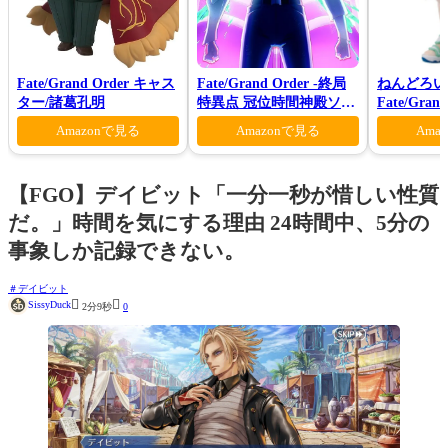
Fate/Grand Order キャス
Fate/Grand Order -終局
ねんどろい
ター/諸葛孔明
特異点 冠位時間神殿ソロ
Fate/Gra
モン-(完全生産限定版)
ンダー/オ
Amazonで見る
Amazonで見る
Ama
マー・プリン
【FGO】デイビット「一分一秒が惜しい性質
だ。」時間を気にする理由 24時間中、5分の
事象しか記録できない。
デイビット


SissyDuck
2分9秒
0