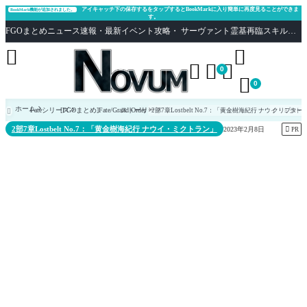
アイキャッチ下の保存するをタップするとBookMarkに入り簡単に再度見ることができま
BookMark機能が追加されました。
す。
FGOまとめニュース速報・最新イベント攻略・ サーヴァント霊基再臨スキル性能評価まとめ Fate/Grand Order





0

0
ホーム
Fateシリーズ
[FGOまとめ]Fate/Grand Order
ストーリー
2部7章Lostbelt No.7：「黄金樹海紀行 ナウイ・ミクト
クリプター

2部7章Lostbelt No.7：「黄金樹海紀行 ナウイ・ミクトラン」

2023年2月8日
PR