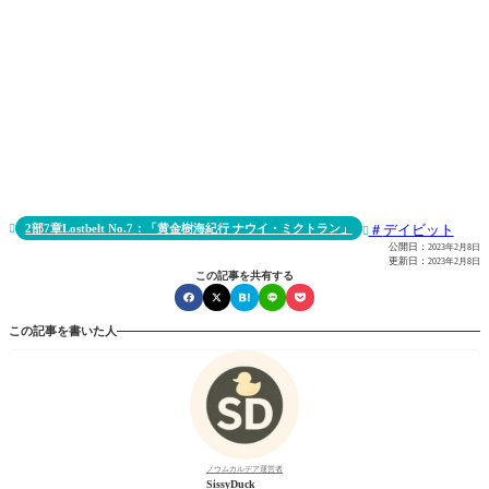
2部7章Lostbelt No.7：「黄金樹海紀行 ナウイ・ミクトラン」
デイビット


公開日：
2023年2月8日
更新日：
2023年2月8日
この記事を共有する
この記事を書いた人
ノウムカルデア運営者
SissyDuck