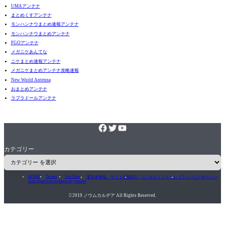
UMAアンテナ
まとめくすアンテナ
モンハンナウまとめ速報アンテナ
モンハンナウまとめアンテナ
FGOアンテナ
メガニケあんてな
ニケまとめ速報アンテナ
メガニケまとめアンテナ攻略速報
New World Antenna
おまとめアンテナ
ラブラドールアンテナ
カテゴリー
HOME
Twitter
YouTube
運営者情報・サイト情報
RSS・コンタクトフォーム
プライバシーポリシー
icon-home
icon-twitter
icon-youtube

2019 ノウムカルデア All Rights Reserved.