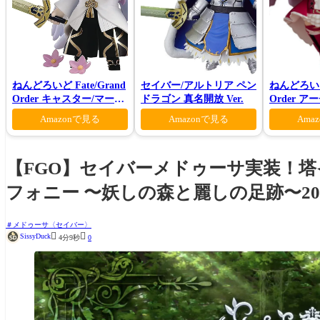
ねんどろいど Fate/Grand
セイバー/アルトリア ペン
ねんどろいど 
Order キャスター/マーリ
ドラゴン 真名開放 Ver.
Order 
ン 花の魔術師Ver.
ァン シー
Amazonで見る
Amazonで見る
Ama
【FGO】セイバーメドゥーサ実装！
フォニー 〜妖しの森と麗しの足跡〜202
メドゥーサ〈セイバー〉


SissyDuck
4分9秒
0