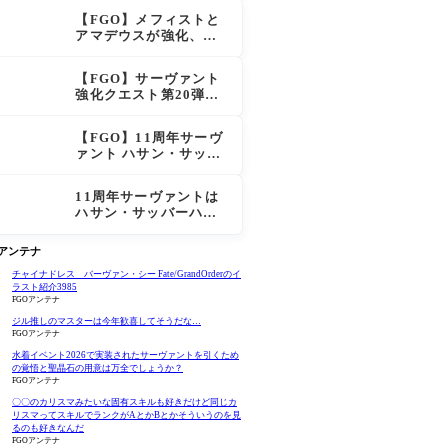
スも超強化で「低レア
【FGO】メフィストと
とは思えない」の反響
アマデウスが強化、ア
マデウス強すぎ！？NP
20配布＆Arts44％強化
【FGO】サーヴァント
に「最強でワロタ」の
強化クエスト第20弾！
声
鬼女紅葉にNP30追加、
ファントムも大幅強化
【FGO】11周年サーヴ
ァント ハサン・サッバ
ーハ(アズライール)の性
能と霊基再臨
11周年サーヴァントは
ハサン・サッバーハ
（アズライール）【FG
O Fes. 2026】「Fate/
Oアンテナ
Grand Order」カルデ
ア放送局 11周年SPまと
チャイナドレス バーヴァン・シー Fate/GrandOrderのイ
ラスト紹介3985
め
FGOアンテナ
ジル推しのマスターは今年歓喜してそうだな…
FGOアンテナ
水着イベント2026で実装されたサーヴァントを引くため
の覚悟と聖晶石の用意は万全でしょうか？
FGOアンテナ
〇〇のカリスマみたいな固有スキルも好きだけど同じカ
リスマってスキルでランクがAとかBとかそういうのを見
るのも好きなんだ
FGOアンテナ