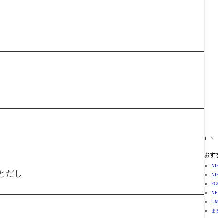
る
1
2
おす
N
とだし
N
F
N
U
ま