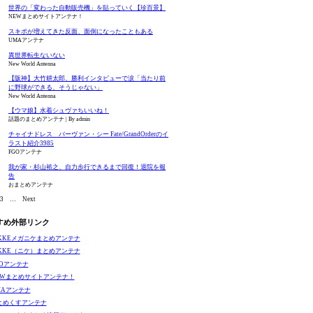
世界の「変わった自動販売機」を貼っていく【珍百景】
NEWまとめサイトアンテナ！
スキポが増えてきた反面、面倒になったこともある
UMAアンテナ
異世界転生ないない
New World Antenna
【阪神】大竹耕太郎、勝利インタビューで涙「当たり前
に野球ができる、そうじゃない」
New World Antenna
【ウマ娘】水着シュヴァちいいね！
話題のまとめアンテナ
By admin
チャイナドレス バーヴァン・シー Fate/GrandOrderのイ
ラスト紹介3985
FGOアンテナ
我が家・杉山裕之、自力歩行できるまで回復！退院を報
告
おまとめアンテナ
3
…
Next
すめ外部リンク
IKKEメガニケまとめアンテナ
IKKE（ニケ）まとめアンテナ
GOアンテナ
EWまとめサイトアンテナ！
MAアンテナ
とめくすアンテナ