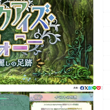

共有：