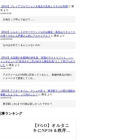
【FGO】プレイアブルでジョン欠地王の宝具とスキルが判明
に
匿
名
より
2026年5月2日
欠地王って呼んであげて……
【FGO】シルエットのサーヴァントなのは確定！真名はリチャード
の弟？それとも声優さん的にアルケイデス？
に
匿名
より
Fate/Grand Order
ねんどろいどどーる
Fate/Gran
2026年4月28日
Original Soundtrack
Fate/Grand Order プリテ
Original S
なのはが出てくるんじゃないのか
VI(初回仕様限定盤)
ンダー/オベロン 爽やかサ
Ⅶ(初回仕
Amazonで見る
Amazonで見る
Ama
マー・プリンスVer.
【FGO】今話題の水着BBの絆礼装「深淵のラストリゾート」――
インタビューで“奈須きのこ氏の好きな概念礼装”として挙げられて
いた
に
匿名
より
2026年1月8日
アズライールが1年間に区切ってくれたし、亜種特異点の頃の
ハイペースで更新してくれ…
【FGO】アフタータイム、マシュの言う「東京駅でこの世の地獄を
体験したような」って何のこと？
に
匿名
より
2026年1月7日
東京駅(これ)までの旅は楽しかったですか？
記事ランキング
【FGO】オルタニ
キにNP30＆秩序特
攻追加で金時超