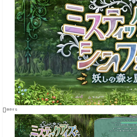

保存する