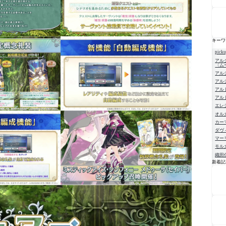
キーワ
pick
アル
〈ム
アル
アル
アル
アル
エレ
オル
カー
ダヴ
マー
モル
織田
新着記
NE