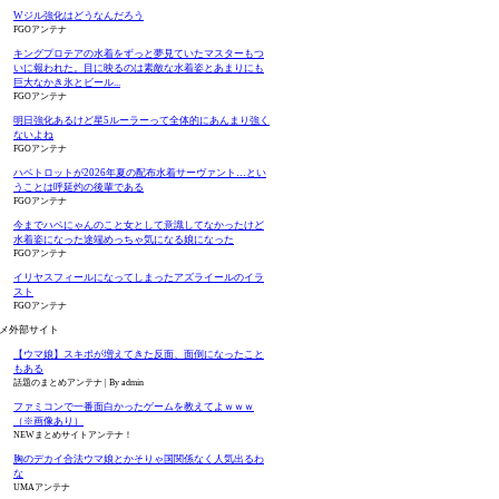
Wジル強化はどうなんだろう
FGOアンテナ
キングプロテアの水着をずっと夢見ていたマスターもつ
いに報われた。目に映るのは素敵な水着姿とあまりにも
巨大なかき氷とビール...
FGOアンテナ
明日強化あるけど星5ルーラーって全体的にあんまり強く
ないよね
FGOアンテナ
ハベトロットが2026年夏の配布水着サーヴァント…とい
うことは呼延灼の後輩である
FGOアンテナ
今までハベにゃんのこと女として意識してなかったけど
水着姿になった途端めっちゃ気になる娘になった
FGOアンテナ
イリヤスフィールになってしまったアズライールのイラ
スト
FGOアンテナ
メ外部サイト
【ウマ娘】スキポが増えてきた反面、面倒になったこと
もある
話題のまとめアンテナ
By admin
ファミコンで一番面白かったゲームを教えてよｗｗｗ
（※画像あり）
NEWまとめサイトアンテナ！
胸のデカイ合法ウマ娘とかそりゃ国関係なく人気出るわ
な
UMAアンテナ