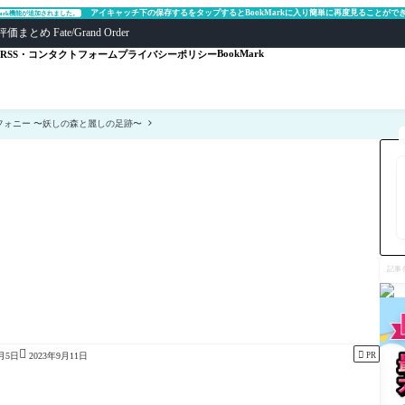
アイキャッチ下の保存するをタップするとBookMarkに入り簡単に再度見ることがで
Mark機能が追加されました。
ate/Grand Order
BookMark
RSS・コンタクトフォーム
プライバシーポリシー
フォニー 〜妖しの森と麗しの足跡〜
記
事
を
検
索


PR
7月5日
2023年9月11日