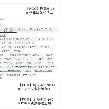
「OVER THE SA
ME SKY -JUNE
【FGO】呼延灼の
-」英霊星行イラス
女体化はなぜ？エ
ト＆登場サーヴァ
ンプーサって何？
ントがピックアッ
ード
モリアーティ教授
プ召喚に登場
との関係
up
クェイド・ブリュンスタッド（アーキタイプ：アース）
ーンキャンサー〉
ジュナ
ジュナ[オルタ]（神たるアルジュナ）〈バーサーカー〉
トリア・ペンドラゴン〈セイバー〉
トリア・ペンドラゴン（キャストリア）〈キャスター〉
シュキガル
オベロン
ガマリー・アニムスフィア(U-オルガマリー)
カルナ
マ
ギルガメッシュ〈アーチャー〉
コヤンスカヤ
ィンチちゃん
テスカトリポカ
ビースト
マシュ
リン
メリュジーヌ(妖精騎士ランスロット)〈ランサー〉
ガン〈バーサーカー〉
レイド
光のコヤンスカヤ
信長
芦屋道満 キャスター・リンボ
事
【FGO】剣ジルにNP10
W
0チャージ条件追加！術
ジルも呪い特攻獲得で
大きく強化
【FGO】オルタニキに
NP30＆秩序特攻追加で
金時超え？！レオニダ