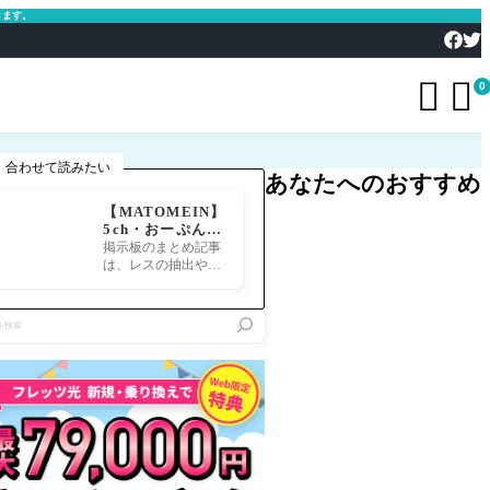
きます。


0
合わせて読みたい
あなたへのおすすめ
【MATOMEIN】
5ch・おーぷん2
ちゃん・したら
掲示板のまとめ記事
ば・ガルちゃん・
は、レスの抽出や整
爆サイ対応｜スマ
形、投稿までの工程
ホでまとめ記事を
が意外と手間のかか
作れるアプリ FG
る作業です。特にス
Oのまとめ記事が
マホで完結させよう
できるまで
とすると、コ