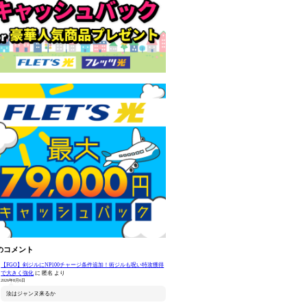
のコメント
【FGO】剣ジルにNP100チャージ条件追加！術ジルも呪い特攻獲得
で大きく強化
に
匿名
より
2026年8月6日
汝はジャンヌ来るか