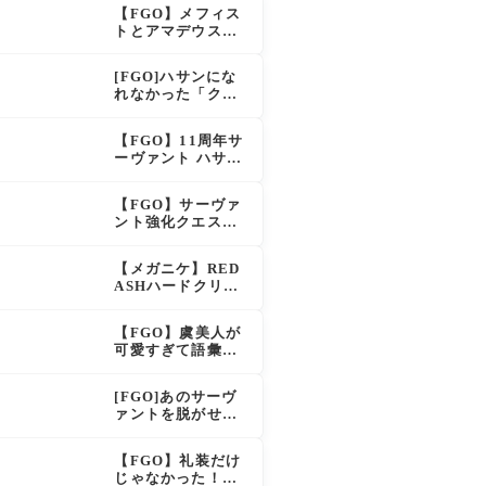
え？！レオニダス
【FGO】メフィス
も超強化で「低レ
トとアマデウスが
アとは思えない」
強化、アマデウス
の反響
強すぎ！？NP20配
[FGO]ハサンにな
布＆Arts44％強化
れなかった「クラ
に「最強でワロ
ス・アサシン」こ
タ」の声
のモブサーヴァン
【FGO】11周年サ
トのキャラがいい
ーヴァント ハサ
ン・サッバーハ(ア
ズライール)の性能
【FGO】サーヴァ
と霊基再臨
ント強化クエスト
第20弾！鬼女紅葉
にNP30追加、ファ
【メガニケ】RED
ントムも大幅強化
ASHハードクリア
後のストーリーで
ラピとレッドフー
【FGO】虞美人が
ドの邂逅が明かさ
可愛すぎて語彙力
れる。ラピの正体
を失うマスター続
の謎そしてレッド
出！「やっぱパイ
フードさん30年寝
[FGO]あのサーヴ
セン」「メガネよ
てた。【勝利の女
ァントを脱がせる
い文明」
神NIKKE】
なんてとんでもな
い！
【FGO】礼装だけ
じゃなかった！