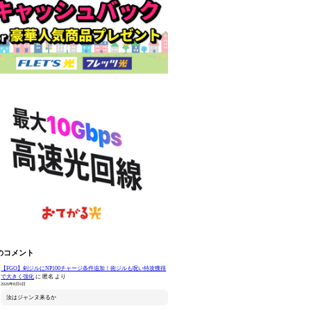
のコメント
【FGO】剣ジルにNP100チャージ条件追加！術ジルも呪い特攻獲得
で大きく強化
に
匿名
より
2026年8月6日
汝はジャンヌ来るか