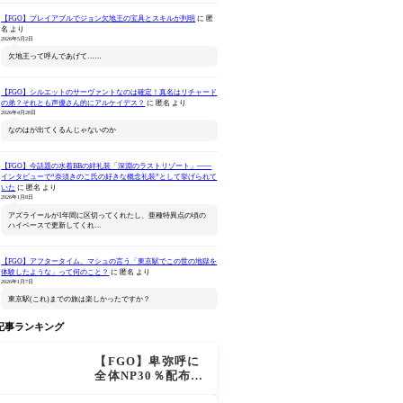
【FGO】プレイアブルでジョン欠地王の宝具とスキルが判明
に
匿
名
より
2026年5月2日
欠地王って呼んであげて……
【FGO】シルエットのサーヴァントなのは確定！真名はリチャード
の弟？それとも声優さん的にアルケイデス？
に
匿名
より
2026年4月28日
なのはが出てくるんじゃないのか
Fate/Grand Order
ねんどろいどどーる
ねんどろいど 
Original Soundtrack Ⅶ
Fate/Grand Order プリテ
Order 
【FGO】今話題の水着BBの絆礼装「深淵のラストリゾート」――
ンダー/オベロン 爽やかサ
ン 花の魔術
インタビューで“奈須きのこ氏の好きな概念礼装”として挙げられて
Amazonで見る
Amazonで見る
Ama
マー・プリンスVer.
いた
に
匿名
より
2026年1月8日
アズライールが1年間に区切ってくれたし、亜種特異点の頃の
ハイペースで更新してくれ…
【FGO】アフタータイム、マシュの言う「東京駅でこの世の地獄を
体験したような」って何のこと？
に
匿名
より
2026年1月7日
東京駅(これ)までの旅は楽しかったですか？
記事ランキング
【FGO】卑弥呼に
全体NP30％配布が
追加！ジキル＆ハ