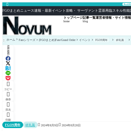

Book
FGOまとめニュース速報・最新イベント攻略・ サーヴァント霊基再臨スキル性能評価まとめ F
トップページ
記事一覧
運営者情報・サイト情報
home
blog
ホーム
Fateシリーズ
[FGOまとめ]Fate/Grand Order
イベント
FGO9周年
絆礼装

SHARE:

コピー

保存

目次

印刷


FGO9周年
絆礼装
2024年8月9日
2024年8月20日