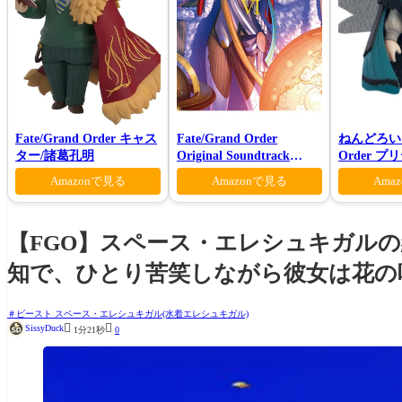
Fate/Grand Order キャス
Fate/Grand Order
ねんどろいど 
ター/諸葛孔明
Original Soundtrack
Order 
VI(初回仕様限定盤)
ロン ヴォ
Amazonで見る
Amazonで見る
Ama
【FGO】スペース・エレシュキガル
知で、ひとり苦笑しながら彼女は花の
ビースト スペース・エレシュキガル(水着エレシュキガル)


SissyDuck
1分21秒
0