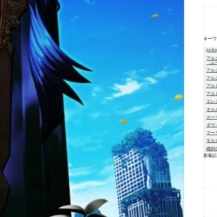
キーワ
pick
アル
〈ム
アル
アル
アル
アル
エレ
オル
カー
ダヴ
マー
モル
織田
新着記
NE