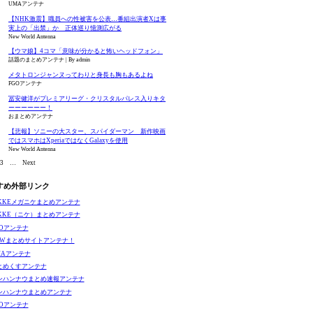
UMAアンテナ
【NHK激震】職員への性被害を公表…番組出演者Xは事
実上の「出禁」か 正体巡り憶測広がる
New World Antenna
【ウマ娘】4コマ「意味が分かると怖いヘッドフォン」
話題のまとめアンテナ
By admin
メタトロンジャンヌってわりと身長も胸もあるよね
FGOアンテナ
冨安健洋がプレミアリーグ・クリスタルパレス入りキタ
ーーーーーー！
おまとめアンテナ
【悲報】ソニーの大スター、スパイダーマン 新作映画
ではスマホはXperiaではなくGalaxyを使用
New World Antenna
3
…
Next
すめ外部リンク
IKKEメガニケまとめアンテナ
IKKE（ニケ）まとめアンテナ
GOアンテナ
EWまとめサイトアンテナ！
MAアンテナ
とめくすアンテナ
ンハンナウまとめ速報アンテナ
ンハンナウまとめアンテナ
GOアンテナ