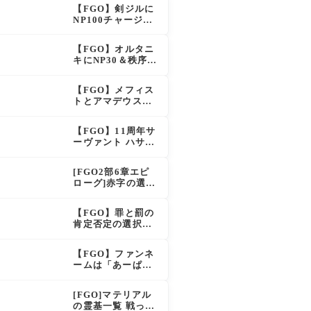
イドも大幅強化で
【FGO】剣ジルに
「強すぎる」の声
NP100チャージ条
件追加！術ジルも
呪い特攻獲得で大
【FGO】オルタニ
きく強化
キにNP30＆秩序特
攻追加で金時超
え？！レオニダス
【FGO】メフィス
も超強化で「低レ
トとアマデウスが
アとは思えない」
強化、アマデウス
の反響
強すぎ！？NP20配
【FGO】11周年サ
布＆Arts44％強化
ーヴァント ハサ
に「最強でワロ
ン・サッバーハ(ア
タ」の声
ズライール)の性能
[FGO2部6章エピ
と霊基再臨
ローグ]赤字の選択
肢の出現条件は？
スキップ不可選択
【FGO】罪と罰の
肢でオベロンを疑
肯定否定の選択肢
う選択肢を選ぶと
ってどう分岐する
好感度（察しのよ
の？
さ？）が上がり出
【FGO】ファンネ
てくる
ームは「あーぱー
ず」何が出処？本
日のスペチャ1,58
[FGO]マテリアル
5,300QP
の霊基一覧 戦った