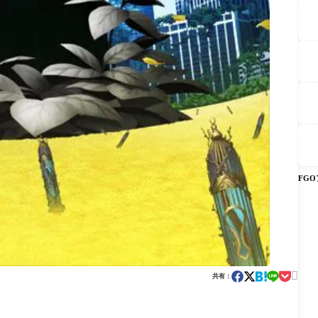
FG

共有：