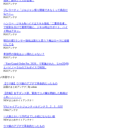
境界」新作グッズが登場！
FGOアンテナ
プレラーティ「ジルジャン祭り開催できなくって残念だ
なー！」
FGOアンテナ
ヘンリー・ジキル&ハイドはスキル強化「二重存在者」
で役割を分けて運用可能に。ジキル時はサポート、ハイ
ド時はアタッ...
FGOアンテナ
明日の星5ランサー強化は誰だと思う？俺はローマに全賭
けしてる
FGOアンテナ
卑弥呼の強化はぶっ壊れじゃない？
FGOアンテナ
「Fate/Grand Order Fes. 2026」で実施された、Live2D(R)
とバイノーラルのフルボイスで特別...
FGOアンテナ
メ外部サイト
【ウマ娘】ウマ娘のアプデで革命的だったもの
話題のまとめアンテナ
By admin
【悲報】女子ダンス部、緊急でコメ欄を閉鎖した動画が
これ・・・・・
NEWまとめサイトアンテナ！
VSジャイアントジェンティルドンナ 3…2…1…GO!
UMAアンテナ
一人旅とかいう20代までしか絵にならない奴
NEWまとめサイトアンテナ！
ウマ娘のアプデで革命的だったもの