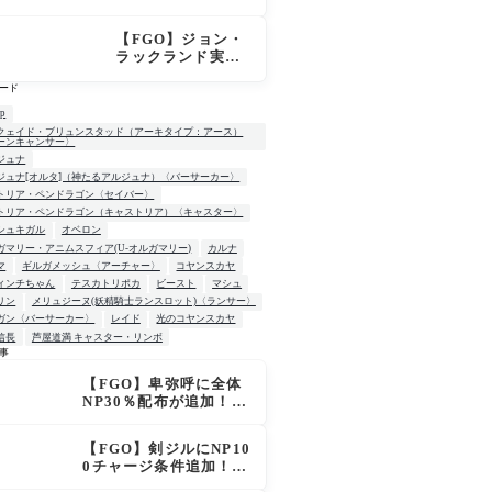
はずなのにモルガ
ンが未召喚表示に
【FGO】ジョン・
ならないのは何
ラックランド実
故？
装！スキル判明、
ード
B30＆NP30付与に
カリスマでサポ性
up
能は高め？再臨で
クェイド・ブリュンスタッド（アーキタイプ：アース）
ーンキャンサー〉
ワンコがついてき
ジュナ
てお得！
ジュナ[オルタ]（神たるアルジュナ）〈バーサーカー〉
トリア・ペンドラゴン〈セイバー〉
トリア・ペンドラゴン（キャストリア）〈キャスター〉
シュキガル
オベロン
ガマリー・アニムスフィア(U-オルガマリー)
カルナ
マ
ギルガメッシュ〈アーチャー〉
コヤンスカヤ
ィンチちゃん
テスカトリポカ
ビースト
マシュ
リン
メリュジーヌ(妖精騎士ランスロット)〈ランサー〉
ガン〈バーサーカー〉
レイド
光のコヤンスカヤ
信長
芦屋道満 キャスター・リンボ
事
【FGO】卑弥呼に全体
W
NP30％配布が追加！ジ
キル＆ハイドも大幅強
化で「強すぎる」の声
【FGO】剣ジルにNP10
0チャージ条件追加！術
ジルも呪い特攻獲得で