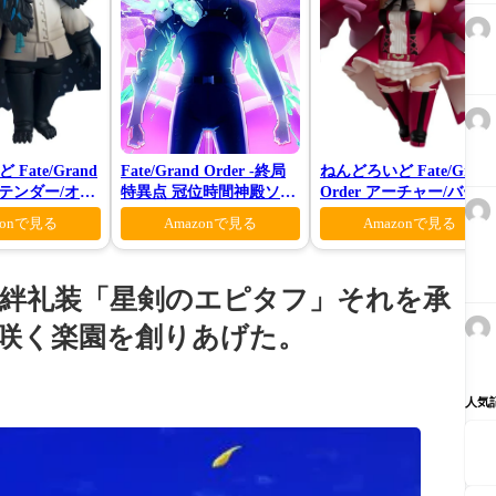
Fate/Grand
Fate/Grand Order -終局
ねんどろいど Fate/Grand
プリテンダー/オベ
特異点 冠位時間神殿ソロ
Order アーチャー/バーヴ
ーティガーン
モン-(完全生産限定版)
ァン シー
zonで見る
Amazonで見る
Amazonで見る
の絆礼装「星剣のエピタフ」それを承
咲く楽園を創りあげた。
人気