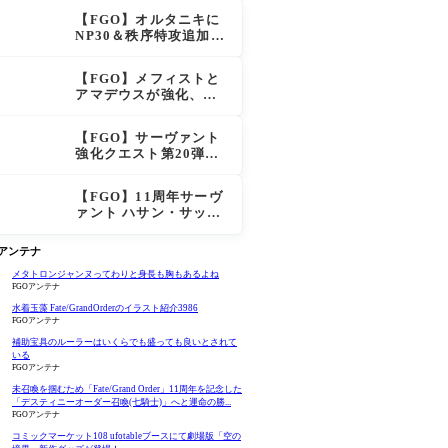
大きく強化
【FGO】オルタニキに
NP30＆秩序特攻追加で
金時超え？！レオニダ
スも超強化で「低レア
【FGO】メフィストと
とは思えない」の反響
アマデウスが強化、ア
マデウス強すぎ！？NP
20配布＆Arts44％強化
【FGO】サーヴァント
に「最強でワロタ」の
強化クエスト第20弾！
声
鬼女紅葉にNP30追加、
ファントムも大幅強化
【FGO】11周年サーヴ
ァント ハサン・サッバ
ーハ(アズライール)の性
能と霊基再臨
Oアンテナ
メタトロンジャンヌってわりと身長も胸もあるよね
FGOアンテナ
水着玉藻 Fate/GrandOrderのイラスト紹介3986
FGOアンテナ
補助宝具のルーラーはいくらでも盛っても良いとされて
いる
FGOアンテナ
未召喚を掴むため「Fate/Grand Order」11周年を記念した
「デスティニーオーダー召喚(七騎士)」へと運命の勝...
FGOアンテナ
コミックマーケット108 ufotableブースにて劇場版「空の