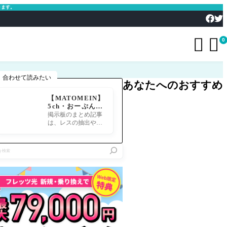
きます。


0
合わせて読みたい
あなたへのおすすめ
【MATOMEIN】
5ch・おーぷん2
ちゃん・したら
掲示板のまとめ記事
ば・ガルちゃん・
は、レスの抽出や整
爆サイ対応｜スマ
形、投稿までの工程
ホでまとめ記事を
が意外と手間のかか
作れるアプリ FG
る作業です。特にス
Oのまとめ記事が
マホで完結させよう
できるまで
とすると、コ