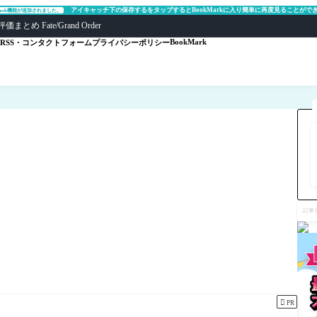
アイキャッチ下の保存するをタップするとBookMarkに入り簡単に再度見ることがで
Mark機能が追加されました。
ate/Grand Order
BookMark
RSS・コンタクトフォーム
プライバシーポリシー
記
事
を
検
索

PR