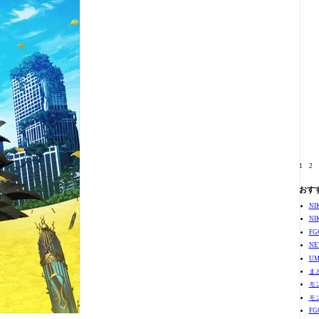
1
2
おす
N
N
F
N
U
ま
モ
モ
F