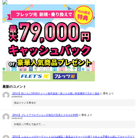
最新のコメント
【FGO】剣ジルにNP100チャージ条件追加！術ジルも呪い特攻獲得で大きく強化
に
匿名
より
2026年8月6日
汝はジャンヌ来るか
【FGO】プレイアブルでジョン欠地王の宝具とスキルが判明
に
匿名
より
2026年5月2日
欠地王って呼んであげて……
【FGO】シルエットのサーヴァントなのは確定！真名はリチャードの弟？それとも声優さん的にアルケイデス？