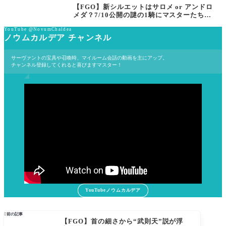
【FGO】新シルエットはサロメ or アンドロ
メダ？7/10公開の謎の1騎にマスターたちが
注目
YouTube @NovumChaldea
ノウムカルデア チャンネル
サーヴァントの宝具や召喚時、マイルーム会話の動画を主にアップ。
チャンネル登録してくれると喜びますマスター！
YouTubeノウムカルデア

前の記事
【FGO】首の細さから“武則天”説が浮