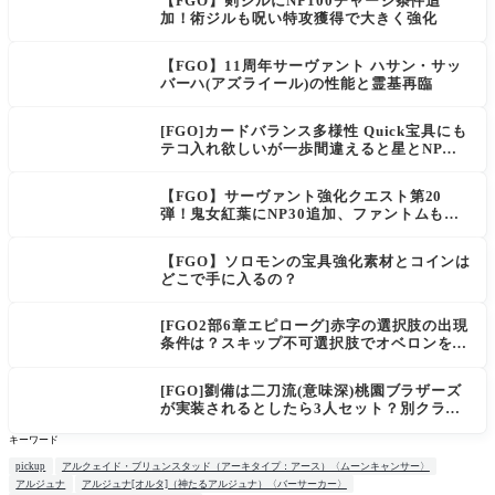
【FGO】剣ジルにNP100チャージ条件追
加！術ジルも呪い特攻獲得で大きく強化
【FGO】11周年サーヴァント ハサン・サッ
バーハ(アズライール)の性能と霊基再臨
[FGO]カードバランス多様性 Quick宝具にも
テコ入れ欲しいが一歩間違えると星とNP楽
に稼げちゃうから調整難易度が高そう
【FGO】サーヴァント強化クエスト第20
弾！鬼女紅葉にNP30追加、ファントムも大
幅強化
【FGO】ソロモンの宝具強化素材とコインは
どこで手に入るの？
[FGO2部6章エピローグ]赤字の選択肢の出現
条件は？スキップ不可選択肢でオベロンを疑
う選択肢を選ぶと好感度（察しのよさ？）が
上がり出てくる
[FGO]劉備は二刀流(意味深)桃園ブラザーズ
が実装されるとしたら3人セット？別クラス
呂布もお願いします。マスター達の三国志談
キーワード
義
pickup
アルクェイド・ブリュンスタッド（アーキタイプ：アース）〈ムーンキャンサー〉
アルジュナ
アルジュナ[オルタ]（神たるアルジュナ）〈バーサーカー〉