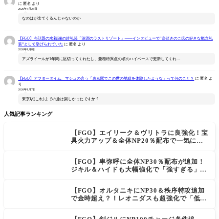
に
匿名
より
2026年4月28日
なのはが出てくるんじゃないのか
【FGO】今話題の水着BBの絆礼装「深淵のラストリゾート」――インタビューで“奈須きのこ氏の好きな概念礼
装”として挙げられていた
に
匿名
より
2026年1月8日
アズライールが1年間に区切ってくれたし、亜種特異点の頃のハイペースで更新してくれ…
【FGO】アフタータイム、マシュの言う「東京駅でこの世の地獄を体験したような」って何のこと？
に
匿名
よ
り
2026年1月7日
東京駅(これ)までの旅は楽しかったですか？
人気記事ランキング
【FGO】エイリーク＆ヴリトラに良強化！宝
具火力アップ＆全体NP20％配布で一気に使
いやすく
【FGO】卑弥呼に全体NP30％配布が追加！
ジキル＆ハイドも大幅強化で「強すぎる」の
声
【FGO】オルタニキにNP30＆秩序特攻追加
で金時超え？！レオニダスも超強化で「低レ
アとは思えない」の反響