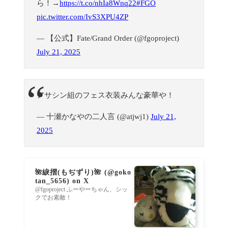
ら！→
https://t.co/nhIa8Wnq22
#FGO
pic.twitter.com/IvS3XPU4ZP
— 【公式】Fate/Grand Order (@fgoproject)
July 21, 2025
アサシン組のフェス衣装みんな豪華や！
— 十瀬かなやの二人言 (@atjwj1)
July 21,
2025
🌺綟摺(もぢずり)🌺 (@goko
tan_5656) on X
@fgoproject ふーやーちゃん、シッ
クでお素敵！