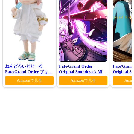
ねんどろいどどーる
Fate/Grand Order
Fate/Grand
Fate/Grand Order プリテ
Original Soundtrack Ⅶ
Original S
ンダー/オベロン 爽やかサ
Ⅶ(初回仕
Amazonで見る
Amazonで見る
Ama
マー・プリンスVer.