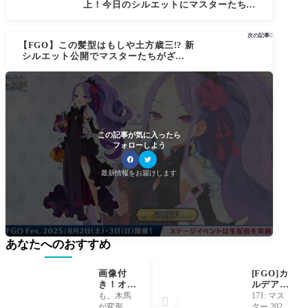
上！今日のシルエットにマスターたち騒
然【FGO Fes.2025】
次の記事

【FGO】この髪型はもしや土方歳三!? 新
シルエット公開でマスターたちがざわつ
く【FGO Fes.2025】
この記事が気に入ったら
フォローしよう
最新情報をお届けします
あなたへのおすすめ
画像付
[FGO]カ
き！オデ
ルデアの
ュッセウ
者ソロモ
も、木馬
171: マス

スやっぱ
ン・ゲー
が変形し
ター 2022/