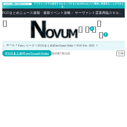
アイキャッチ下の保存するをタップするとBookMarkに入り簡単に再度見ることができま
BookMark機能が追加されました。
す。
FGOまとめニュース速報・最新イベント攻略・ サーヴァント霊基再臨スキル性能評価まとめ Fate/Grand Order





0

0
ホーム
Fateシリーズ
[FGOまとめ]Fate/Grand Order
FGO Fes. 2025

[FGOまとめ]Fate/Grand Order

2025年7月21日
PR