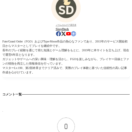
ノウムカルデア運営者
SissyDuck
Fate/Grand Order（FGO）およびType-Moon作品の熱心なファンであり、2015年のサービス開始初
日からマスターとしてプレイを継続中です。
長年のプレイ経験を通じて得た知識とゲーム理解をもとに、2019年に本サイトを立ち上げ、現在
で運営6年目となります。
ガジェットやゲームへの深い興味・理解を活かし、FGOを楽しみながら、プレイヤー目線とファ
ンの情熱を両立した情報発信を行っています。
マスターLv.190、第2部終章までクリア済みで、実際のプレイ体験に基づいた信頼性の高い記事
作成を心がけています。
コメント一覧
0