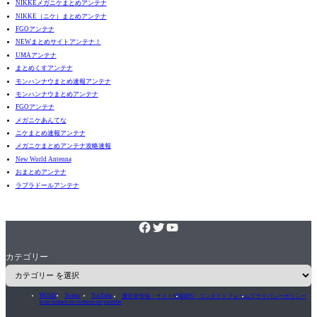
NIKKEメガニケまとめアンテナ
NIKKE（ニケ）まとめアンテナ
FGOアンテナ
NEWまとめサイトアンテナ！
UMAアンテナ
まとめくすアンテナ
モンハンナウまとめ速報アンテナ
モンハンナウまとめアンテナ
FGOアンテナ
メガニケあんてな
ニケまとめ速報アンテナ
メガニケまとめアンテナ攻略速報
New World Antenna
おまとめアンテナ
ラブラドールアンテナ
カテゴリー
HOME
Twitter
YouTube
運営者情報・サイト情報
RSS・コンタクトフォーム
プライバシーポリシー
icon-home
icon-twitter
icon-youtube