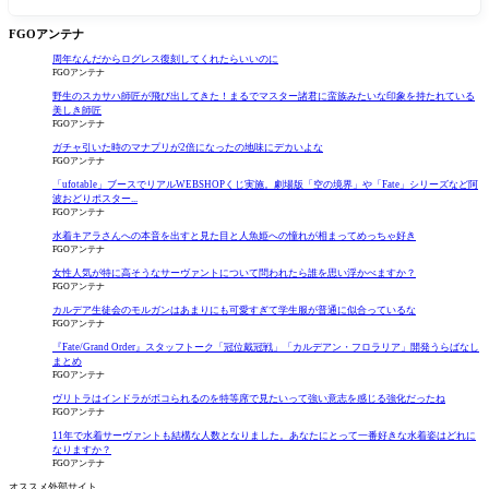
大幅強化
FGOアンテナ
周年なんだからログレス復刻してくれたらいいのに
FGOアンテナ
野生のスカサハ師匠が飛び出してきた！まるでマスター諸君に蛮族みたいな印象を持たれている
美しき師匠
FGOアンテナ
ガチャ引いた時のマナプリが2倍になったの地味にデカいよな
FGOアンテナ
「ufotable」ブースでリアルWEBSHOPくじ実施。劇場版「空の境界」や「Fate」シリーズなど阿
波おどりポスター...
FGOアンテナ
水着キアラさんへの本音を出すと見た目と人魚姫への憧れが相まってめっちゃ好き
FGOアンテナ
女性人気が特に高そうなサーヴァントについて問われたら誰を思い浮かべますか？
FGOアンテナ
カルデア生徒会のモルガンはあまりにも可愛すぎて学生服が普通に似合っているな
FGOアンテナ
『Fate/Grand Order』スタッフトーク「冠位戴冠戦」「カルデアン・フロラリア」開発うらばなし
まとめ
FGOアンテナ
ヴリトラはインドラがボコられるのを特等席で見たいって強い意志を感じる強化だったね
FGOアンテナ
11年で水着サーヴァントも結構な人数となりました。あなたにとって一番好きな水着姿はどれに
なりますか？
FGOアンテナ
オススメ外部サイト