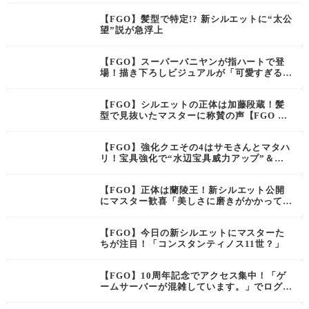
【FGO】髪型で特定!? 新シルエットに“太公
望”説が急浮上
【FGO】スーパーバニヤンが指ハートで登
場！描き下ろしビジュアルが「可愛すぎる」
と話題【FGO Fes.2025】
【FGO】シルエットの正体は加藤段蔵！髪
型で見抜いたマスターに称賛の声【FGO Fe
s.2025】
【FGO】強化クエその4はサモさんとマタハ
リ！宝具強化で“水辺宝具威力アップ”＆ス
キル強化“星30個&魅了防御ダウン”でどち
らも超強化に
【FGO】正体は蘭陵王！新シルエット公開
にマスター歓喜「美しさに磨きがかかって
る」
【FGO】今日の新シルエットにマスターた
ちが注目！「コンスタンティノス11世？」
【FGO】10周年記念でアクセス集中！「ゲ
ームサーバーが混雑しています。」でログイ
ンできず