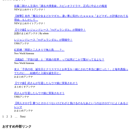
佐藤二朗さん主演の「踊る大捜査線」スピンオフドラマ、正式に中止との報道
NEWまとめサイトアンテナ！
【衝撃】名作『魔法少女まどかマギカ』凄い事に気付いたｗｗｗｗ『まどマギ』が評価されてる
理由…もしかして…
NEWまとめサイトアンテナ！
【ウマ娘】レジェンドレース『vsデュランダル』が開催中！
話題のまとめアンテナ
By admin
レジェンドレース『vsデュランダル』が開催中！
UMAアンテナ
紅莉栖「岡部と二人きりで無人島……？」
New World Antenna
【議論】「宇宙の謎」と「死後の世界」って結局どこかで繋がってるよな？
New World Antenna
友人「子供の頃、誕生日とクリスマスとお年玉を一緒にされて本当に嫌だった！」と毎年愚痴っ
てたのに……結婚式と入籍を誕生日と...
おまとめアンテナ
【ウマ娘】武さんが引退したらウマ娘に実装されそう
まとめくすアンテナ
武さんが引退したらウマ娘に実装されそう
UMAアンテナ
【同人ヱロゲ】勝つとヱロイベないけどわざと負けるのもなあというのはヱロゲーによくあるジ
レンマ
おまとめアンテナ
1
2
3
…
Next
おすすめ外部リンク