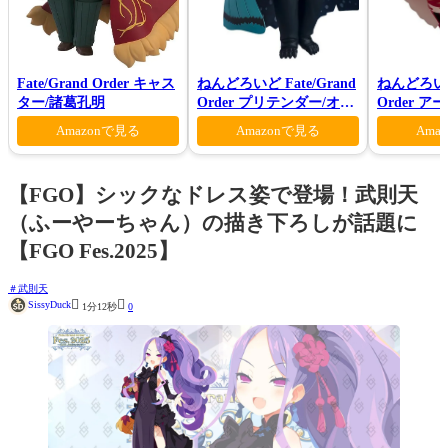
Fate/Grand Order キャス
ねんどろいど Fate/Grand
ねんどろいど 
ター/諸葛孔明
Order プリテンダー/オベ
Order 
ロン ヴォーティガーン
ァン シー
Amazonで見る
Amazonで見る
Ama
【FGO】シックなドレス姿で登場！武則天
（ふーやーちゃん）の描き下ろしが話題に
【FGO Fes.2025】
武則天


SissyDuck
1分12秒
0