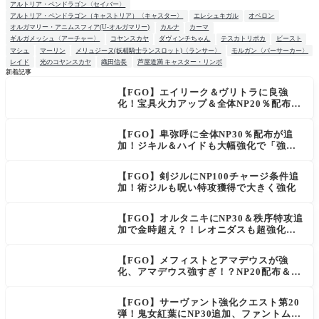
アルトリア・ペンドラゴン〈セイバー〉
アルトリア・ペンドラゴン（キャストリア）〈キャスター〉
エレシュキガル
オベロン
オルガマリー・アニムスフィア(U-オルガマリー)
カルナ
カーマ
ギルガメッシュ〈アーチャー〉
コヤンスカヤ
ダヴィンチちゃん
テスカトリポカ
ビースト
マシュ
マーリン
メリュジーヌ(妖精騎士ランスロット)〈ランサー〉
モルガン〈バーサーカー〉
レイド
光のコヤンスカヤ
織田信長
芦屋道満 キャスター・リンボ
新着記事
【FGO】エイリーク＆ヴリトラに良強
NEW
化！宝具火力アップ＆全体NP20％配布で
一気に使いやすく
【FGO】卑弥呼に全体NP30％配布が追
加！ジキル＆ハイドも大幅強化で「強す
ぎる」の声
【FGO】剣ジルにNP100チャージ条件追
加！術ジルも呪い特攻獲得で大きく強化
【FGO】オルタニキにNP30＆秩序特攻追
加で金時超え？！レオニダスも超強化で
「低レアとは思えない」の反響
【FGO】メフィストとアマデウスが強
化、アマデウス強すぎ！？NP20配布＆Ar
ts44％強化に「最強でワロタ」の声
【FGO】サーヴァント強化クエスト第20
弾！鬼女紅葉にNP30追加、ファントムも