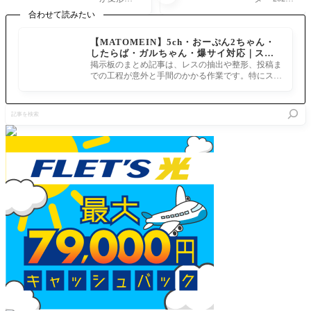
りきた
ティアも
た…… パ
07/24(日) 1
合わせて読みたい
ー！[FG
7周年サ
イロット
9:09:33 ふ
O これパ
ーヴァン
スーツ…
とソロモ
【MATOMEIN】5ch・おーぷん2ちゃん・
イロット
ト候補？
酷似… へ
ンについ
したらば・ガルちゃん・爆サイ対応｜スマ
スーツだ
ソロモン
いよーか
て考えて
ホでまとめ記事を作れるアプリ FGOのまと
ったのか
関係は未
掲示板のまとめ記事は、レスの抽出や整形、投稿ま
るでらっ
いたんだ
め記事ができるまで
よ（困
だに謎が
での工程が意外と手間のかかる作業です。特にスマ
くす！ http
が…武蔵
惑）] 何
多い
ホで完結させようとすると、コ
s://www.yo
がロス
処が木馬
utube.com/
ト、座か
記
じゃい！
watch?v=T
ら降りた
事
巨大ロ
KH_e9Xng
ソロモン
を
ボやない
8s 予想ど
は未だに
検
か！
ーりの展
ロストで
索
開
は